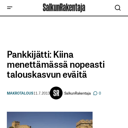
Pankkijätti: Kiina
menettämässä nopeasti
talouskasvun eväitä
SalkunRakentaja
MAKROTALOUS
11.7.2013
0