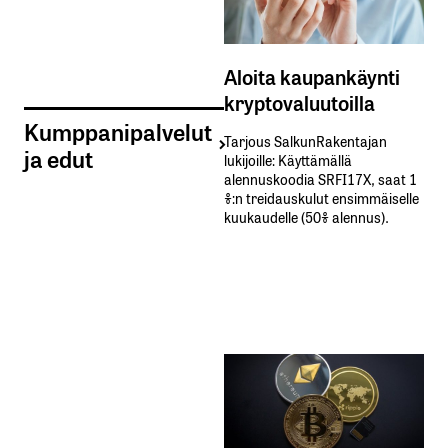
Aloita kaupankäynti
kryptovaluutoilla
Kumppanipalvelut
Tarjous SalkunRakentajan
ja edut
lukijoille: Käyttämällä​ ​
alennuskoodia​ ​SRFI17X,​ ​saat​ ​1
%:n treidauskulut​ ​ensimmäiselle​ ​
kuukaudelle​ ​(50%​ ​alennus).