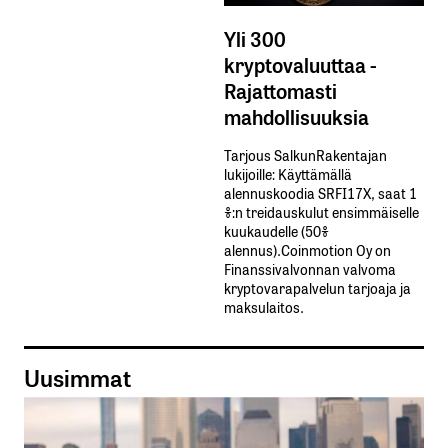
Yli 300
kryptovaluuttaa -
Rajattomasti
mahdollisuuksia
Tarjous SalkunRakentajan
lukijoille: Käyttämällä​ ​
alennuskoodia​ ​SRFI17X,​ ​saat​ ​1
%:n treidauskulut​ ​ensimmäiselle​ ​
kuukaudelle​ ​(50%​ ​
alennus).Coinmotion Oy on
Finanssivalvonnan valvoma
kryptovarapalvelun tarjoaja ja
maksulaitos.
Uusimmat