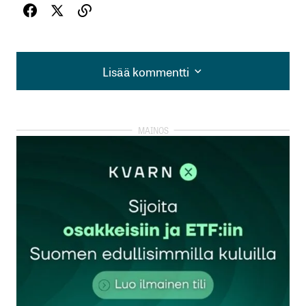
Lisää kommentti
Lisää kommentti
kirjautua
sisään
rekisteröityä
Sähköpostiosoitettasi ei julkaista.
Pakolliset
kentät on merkitty
*