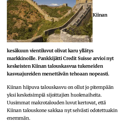
Kiinan
kesäkuun vientiluvut olivat karu yllätys
markkinoille. Pankkijätti Credit Suisse arvioi nyt
keskeisten Kiinan talouskasvua tukeneiden
kasvuajureiden menettävän tehoaan nopeasti.
Kiinan hiipuva talouskasvu on ollut jo pitempään
yksi keskeisimpiä sijoittajien huolenaiheita.
Uusimmat makrotalouden luvut kertovat, että
Kiinan talouskone sakkaa nyt selvästi odotettuakin
enemmän.