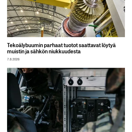
Tekoälybuumin parhaat tuotot saattavat löytyä
muistin ja sähkön niukkuudesta
7.8.2026