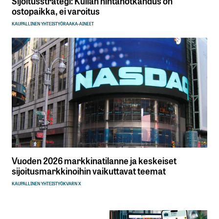
Sijoitusstrategi: Kullan hintanotkahdus on
ostopaikka, ei varoitus
KAUPALLINEN YHTEISTYÖ
RAAKA-AINEET
Vuoden 2026 markkinatilanne ja keskeiset
sijoitusmarkkinoihin vaikuttavat teemat
KAUPALLINEN YHTEISTYÖ
KVARN X