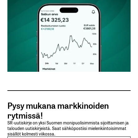
Kommentti
*
Nimesi tai nimimerkkisi
*
Sähköpostiosoitteesi
*
Tilaa SalkunRakentajan uutiskirje
Pysy mukana markkinoiden
Lähetä kommentti
rytmissä!
SR-uutiskirje on yksi Suomen monipuolisimmista sijoittamisen ja
talouden uutiskirjeistä. Saat sähköpostiisi mielenkiintoisimmat
sisällöt kolmesti viikossa.