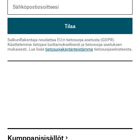
SalkunRakentaja noudattaa EU:n tietosuoja-asetusta (GDPR).
Käsittelemme tietojasi luottamuksellisesti ja tietosuoja-asetuksen
mukaisesti. Lue lisää
tietosuojakäytänteistämme
tietosuojaselosteesta.
Kumppanisisällöt