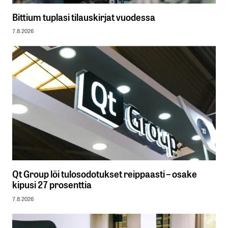
Bittium tuplasi tilauskirjat vuodessa
7.8.2026
Qt Group löi tulosodotukset reippaasti – osake
kipusi 27 prosenttia
7.8.2026