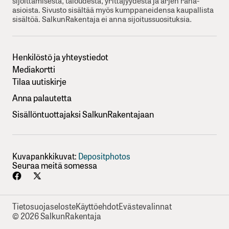
sijoittamisesta, taloudesta, yrittäjyydesta ja arjen raha-
asioista. Sivusto sisältää myös kumppaneidensa kaupallista
sisältöä. SalkunRakentaja ei anna sijoitussuosituksia.
Henkilöstö ja yhteystiedot
Mediakortti
Tilaa uutiskirje
Anna palautetta
Sisällöntuottajaksi SalkunRakentajaan
Kuvapankkikuvat:
Depositphotos
Seuraa meitä somessa
Tietosuojaseloste
Käyttöehdot
Evästevalinnat
© 2026 SalkunRakentaja