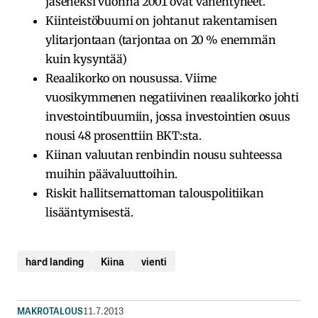
jäseneksi vuonna 2001 ovat vähentyneet.
Kiinteistöbuumi on johtanut rakentamisen
ylitarjontaan (tarjontaa on 20 % enemmän
kuin kysyntää)
Reaalikorko on nousussa. Viime
vuosikymmenen negatiivinen reaalikorko johti
investointibuumiin, jossa investointien osuus
nousi 48 prosenttiin BKT:sta.
Kiinan valuutan renbindin nousu suhteessa
muihin päävaluuttoihin.
Riskit hallitsemattoman talouspolitiikan
lisääntymisestä.
hard landing
Kiina
vienti
MAKROTALOUS
11.7.2013