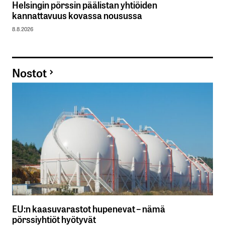
Helsingin pörssin päälistan yhtiöiden
kannattavuus kovassa nousussa
8.8.2026
Nostot
EU:n kaasuvarastot hupenevat – nämä
pörssiyhtiöt hyötyvät