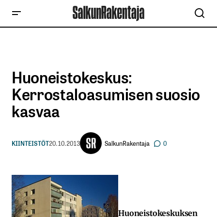
Huoneistokeskus:
Kerrostaloasumisen suosio
kasvaa
SalkunRakentaja
KIINTEISTÖT
20.10.2013
0
Huoneistokeskuksen