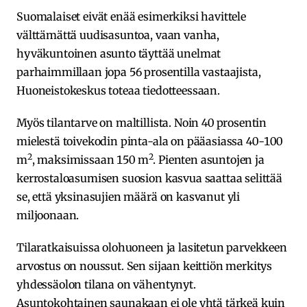
Suomalaiset eivät enää esimerkiksi havittele
välttämättä uudisasuntoa, vaan vanha,
hyväkuntoinen asunto täyttää unelmat
parhaimmillaan jopa 56 prosentilla vastaajista,
Huoneistokeskus toteaa tiedotteessaan.
Myös tilantarve on maltillista. Noin 40 prosentin
mielestä toivekodin pinta-ala on pääasiassa 40-100
2
2
m
, maksimissaan 150 m
. Pienten asuntojen ja
kerrostaloasumisen suosion kasvua saattaa selittää
se, että yksinasujien määrä on kasvanut yli
miljoonaan.
Tilaratkaisuissa olohuoneen ja lasitetun parvekkeen
arvostus on noussut. Sen sijaan keittiön merkitys
yhdessäolon tilana on vähentynyt.
Asuntokohtainen saunakaan ei ole yhtä tärkeä kuin