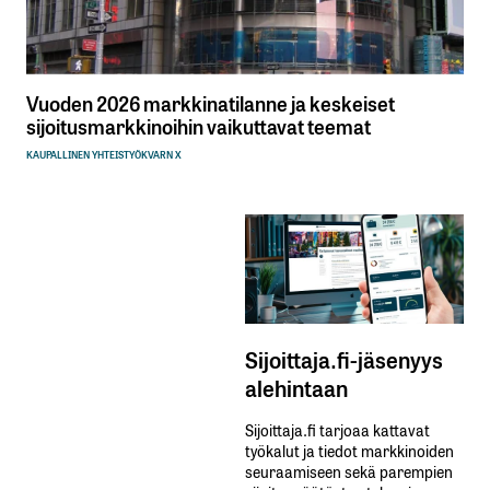
Vuoden 2026 markkinatilanne ja keskeiset
sijoitusmarkkinoihin vaikuttavat teemat
KAUPALLINEN YHTEISTYÖ
KVARN X
Sijoittaja.fi-jäsenyys
alehintaan
Sijoittaja.fi tarjoaa kattavat
työkalut ja tiedot markkinoiden
seuraamiseen sekä parempien