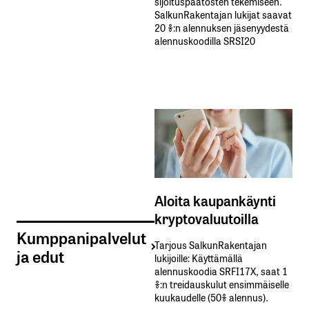
sijoituspäätösten tekemiseen.
SalkunRakentajan lukijat saavat
20 %:n alennuksen jäsenyydestä
alennuskoodilla SRSI20
Aloita kaupankäynti
kryptovaluutoilla
Kumppanipalvelut
Tarjous SalkunRakentajan
ja edut
lukijoille: Käyttämällä​ ​
alennuskoodia​ ​SRFI17X,​ ​saat​ ​1
%:n treidauskulut​ ​ensimmäiselle​ ​
kuukaudelle​ ​(50%​ ​alennus).