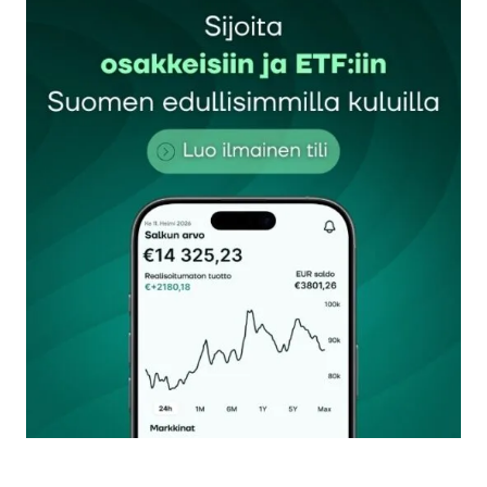
Sähköpostiosoitettasi ei julkaista.
Pakolliset
kentät on merkitty
*
Kommentti
*
Nimesi tai nimimerkkisi
*
Sähköpostiosoitteesi
*