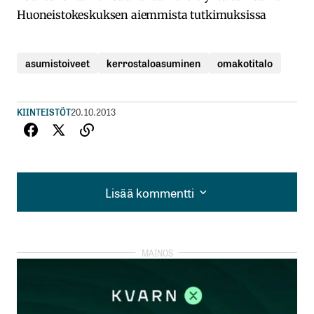
Huoneistokeskuksen aiemmista tutkimuksissa
asumistoiveet
kerrostaloasuminen
omakotitalo
KIINTEISTÖT
20.10.2013
Lisää kommentti
Lisää kommentti
kirjautua
sisään
rekisteröityä