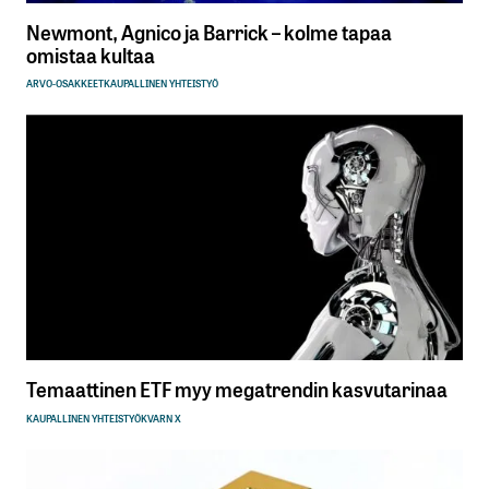
Newmont, Agnico ja Barrick – kolme tapaa
omistaa kultaa
ARVO-OSAKKEET
KAUPALLINEN YHTEISTYÖ
Temaattinen ETF myy megatrendin kasvutarinaa
KAUPALLINEN YHTEISTYÖ
KVARN X