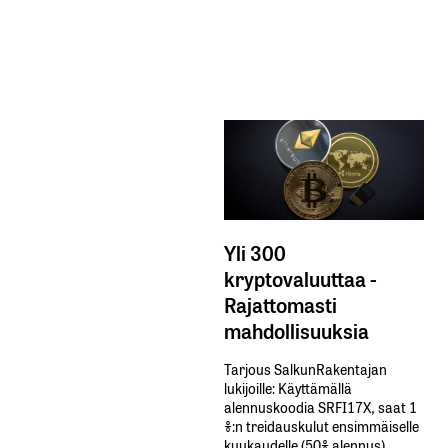
Yli 300
kryptovaluuttaa -
Rajattomasti
mahdollisuuksia
Tarjous SalkunRakentajan
lukijoille: Käyttämällä​ ​
alennuskoodia​ ​SRFI17X,​ ​saat​ ​1
%:n treidauskulut​ ​ensimmäiselle​ ​
kuukaudelle​ ​(50%​ ​alennus).