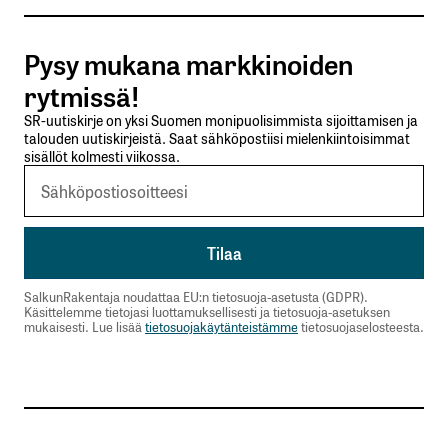
Tilaa SalkunRakentajan uutiskirje
Pysy mukana markkinoiden
Lähetä kommentti
rytmissä!
SR-uutiskirje on yksi Suomen monipuolisimmista sijoittamisen ja
talouden uutiskirjeistä. Saat sähköpostiisi mielenkiintoisimmat
sisällöt kolmesti viikossa.
SalkunRakentaja noudattaa EU:n tietosuoja-asetusta (GDPR).
Käsittelemme tietojasi luottamuksellisesti ja tietosuoja-asetuksen
mukaisesti. Lue lisää
tietosuojakäytänteistämme
tietosuojaselosteesta.