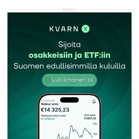
kirjautua
sisään
rekisteröityä
Sähköpostiosoitettasi ei julkaista.
Pakolliset
kentät on merkitty
*
Kommentti
*
Nimesi tai nimimerkkisi
*