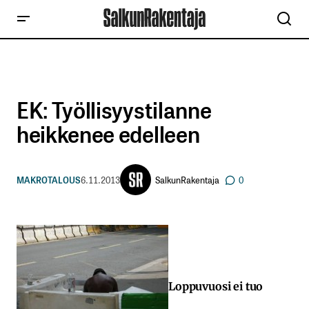
EK: Työllisyystilanne
heikkenee edelleen
SalkunRakentaja
MAKROTALOUS
6.11.2013
0
Loppuvuosi ei tuo