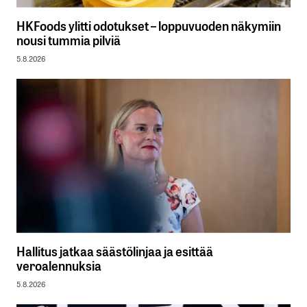
HKFoods ylitti odotukset – loppuvuoden näkymiin
nousi tummia pilviä
5.8.2026
Hallitus jatkaa säästölinjaa ja esittää
veroalennuksia
5.8.2026