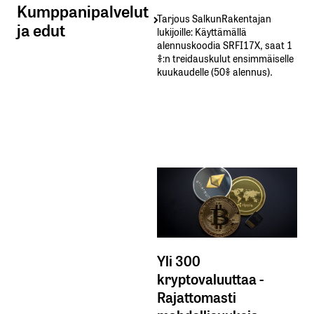
Kumppanipalvelut
Tarjous SalkunRakentajan
ja edut
lukijoille: Käyttämällä​ ​
alennuskoodia​ ​SRFI17X,​ ​saat​ ​1
%:n treidauskulut​ ​ensimmäiselle​ ​
kuukaudelle​ ​(50%​ ​alennus).
Yli 300
kryptovaluuttaa -
Rajattomasti