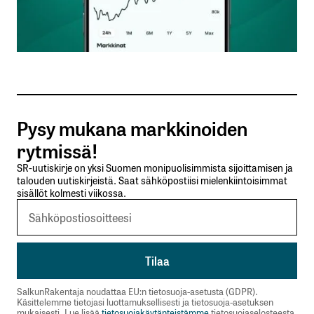
Sähköpostiosoitteesi
*
Tilaa SalkunRakentajan uutiskirje
Pysy mukana markkinoiden
Lähetä kommentti
rytmissä!
SR-uutiskirje on yksi Suomen monipuolisimmista sijoittamisen ja
talouden uutiskirjeistä. Saat sähköpostiisi mielenkiintoisimmat
sisällöt kolmesti viikossa.
SalkunRakentaja noudattaa EU:n tietosuoja-asetusta (GDPR).
Käsittelemme tietojasi luottamuksellisesti ja tietosuoja-asetuksen
mukaisesti. Lue lisää
tietosuojakäytänteistämme
tietosuojaselosteesta.