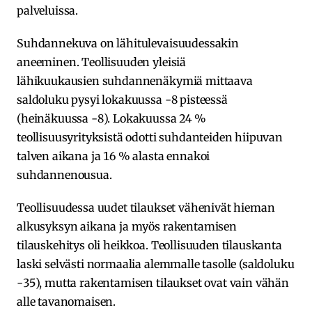
palveluissa.
Suhdannekuva on lähitulevaisuudessakin
aneeminen. Teollisuuden yleisiä
lähikuukausien suhdannenäkymiä mittaava
saldoluku pysyi lokakuussa -8 pisteessä
(heinäkuussa -8). Lokakuussa 24 %
teollisuusyrityksistä odotti suhdanteiden hiipuvan
talven aikana ja 16 % alasta ennakoi
suhdannenousua.
Teollisuudessa uudet tilaukset vähenivät hieman
alkusyksyn aikana ja myös rakentamisen
tilauskehitys oli heikkoa. Teollisuuden tilauskanta
laski selvästi normaalia alemmalle tasolle (saldoluku
-35), mutta rakentamisen tilaukset ovat vain vähän
alle tavanomaisen.