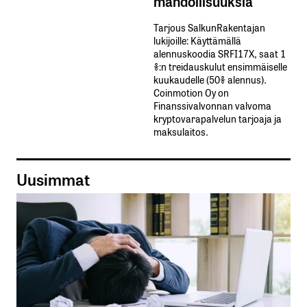
mahdollisuuksia
Tarjous SalkunRakentajan
lukijoille: Käyttämällä​ ​
alennuskoodia​ ​SRFI17X,​ ​saat​ ​1
%:n treidauskulut​ ​ensimmäiselle​ ​
kuukaudelle​ ​(50%​ ​alennus).
Coinmotion Oy on
Finanssivalvonnan valvoma
kryptovarapalvelun tarjoaja ja
maksulaitos.
Uusimmat