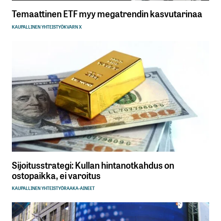
Temaattinen ETF myy megatrendin kasvutarinaa
KAUPALLINEN YHTEISTYÖ
KVARN X
Sijoitusstrategi: Kullan hintanotkahdus on
ostopaikka, ei varoitus
KAUPALLINEN YHTEISTYÖ
RAAKA-AINEET