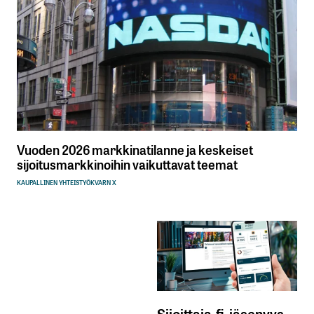
Vuoden 2026 markkinatilanne ja keskeiset
sijoitusmarkkinoihin vaikuttavat teemat
KAUPALLINEN YHTEISTYÖ
KVARN X
Sijoittaja.fi-jäsenyys