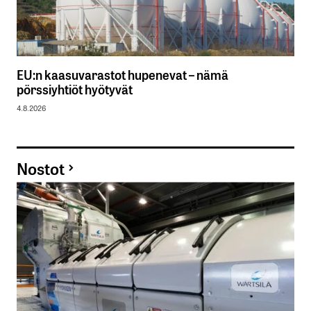
EU:n kaasuvarastot hupenevat – nämä
pörssiyhtiöt hyötyvät
4.8.2026
Nostot