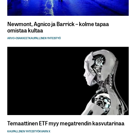
Newmont, Agnico ja Barrick – kolme tapaa
omistaa kultaa
ARVO-OSAKKEET
KAUPALLINEN YHTEISTYÖ
Temaattinen ETF myy megatrendin kasvutarinaa
KAUPALLINEN YHTEISTYÖ
KVARN X