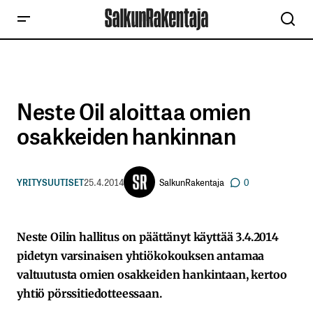
Neste Oil aloittaa omien
osakkeiden hankinnan
SalkunRakentaja
YRITYSUUTISET
25.4.2014
0
Neste Oilin hallitus on päättänyt käyttää 3.4.2014
pidetyn varsinaisen yhtiökokouksen antamaa
valtuutusta omien osakkeiden hankintaan, kertoo
yhtiö pörssitiedotteessaan.