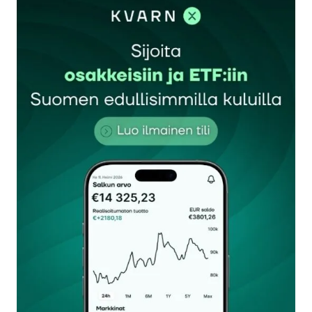
sisään
rekisteröityä
Sähköpostiosoitettasi ei julkaista.
Pakolliset
kentät on merkitty
*
Kommentti
*
Nimesi tai nimimerkkisi
*
Sähköpostiosoitteesi
*