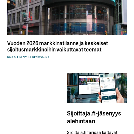
Vuoden 2026 markkinatilanne ja keskeiset
sijoitusmarkkinoihin vaikuttavat teemat
KAUPALLINEN YHTEISTYÖ
KVARN X
Sijoittaja.fi-jäsenyys
alehintaan
Sijoittaja.fi tarjoaa kattavat