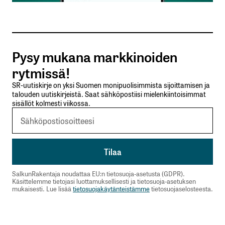
Tilaa SalkunRakentajan uutiskirje
Pysy mukana markkinoiden
Lähetä kommentti
rytmissä!
SR-uutiskirje on yksi Suomen monipuolisimmista sijoittamisen ja
talouden uutiskirjeistä. Saat sähköpostiisi mielenkiintoisimmat
sisällöt kolmesti viikossa.
SalkunRakentaja noudattaa EU:n tietosuoja-asetusta (GDPR).
Käsittelemme tietojasi luottamuksellisesti ja tietosuoja-asetuksen
mukaisesti. Lue lisää
tietosuojakäytänteistämme
tietosuojaselosteesta.