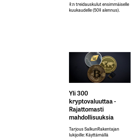
%:n treidauskulut​ ​ensimmäiselle​ ​
kuukaudelle​ ​(50%​ ​alennus).
Yli 300
kryptovaluuttaa -
Rajattomasti
mahdollisuuksia
Tarjous SalkunRakentajan
lukijoille: Käyttämällä​ ​