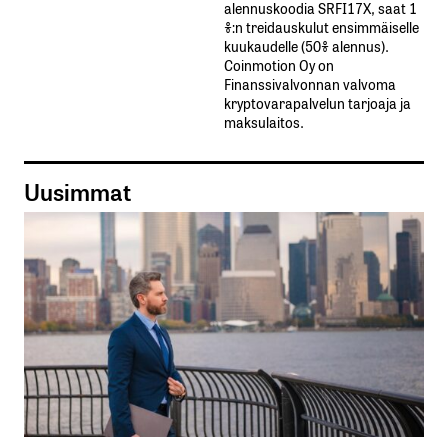
alennuskoodia​ ​SRFI17X,​ ​saat​ ​1
%:n treidauskulut​ ​ensimmäiselle​ ​
kuukaudelle​ ​(50%​ ​alennus).
Coinmotion Oy on
Finanssivalvonnan valvoma
kryptovarapalvelun tarjoaja ja
maksulaitos.
Uusimmat