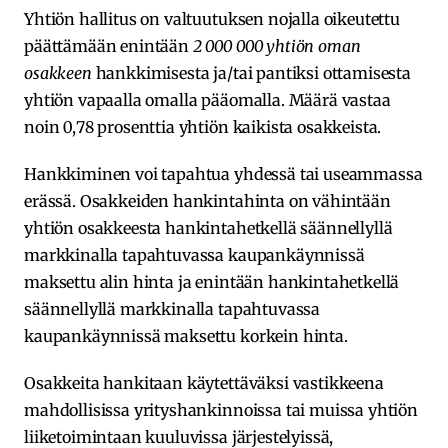
Yhtiön hallitus on valtuutuksen nojalla oikeutettu
päättämään enintään
2 000 000 yhtiön oman
osakkeen
hankkimisesta ja/tai pantiksi ottamisesta
yhtiön vapaalla omalla pääomalla. Määrä vastaa
noin 0,78 prosenttia yhtiön kaikista osakkeista.
Hankkiminen voi tapahtua yhdessä tai useammassa
erässä. Osakkeiden hankintahinta on vähintään
yhtiön osakkeesta hankintahetkellä säännellyllä
markkinalla tapahtuvassa kaupankäynnissä
maksettu alin hinta ja enintään hankintahetkellä
säännellyllä markkinalla tapahtuvassa
kaupankäynnissä maksettu korkein hinta.
Osakkeita hankitaan käytettäväksi vastikkeena
mahdollisissa yrityshankinnoissa tai muissa yhtiön
liiketoimintaan kuuluvissa järjestelyissä,