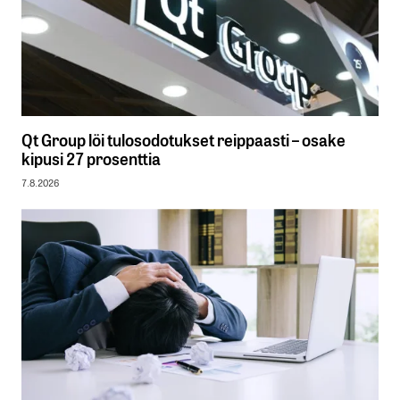
Qt Group löi tulosodotukset reippaasti – osake
kipusi 27 prosenttia
7.8.2026