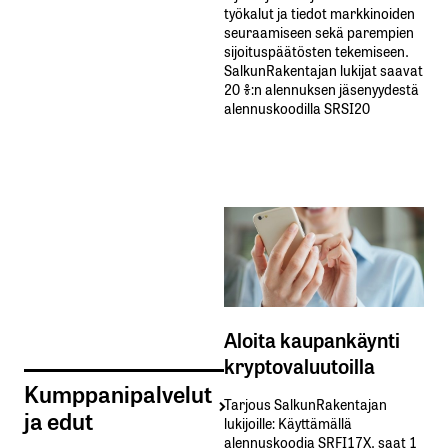
työkalut ja tiedot markkinoiden
seuraamiseen sekä parempien
sijoituspäätösten tekemiseen.
SalkunRakentajan lukijat saavat
20 %:n alennuksen jäsenyydestä
alennuskoodilla SRSI20
Aloita kaupankäynti
kryptovaluutoilla
Kumppanipalvelut
Tarjous SalkunRakentajan
ja edut
lukijoille: Käyttämällä​ ​
alennuskoodia​ ​SRFI17X,​ ​saat​ ​1