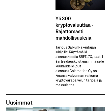
Yli 300
kryptovaluuttaa -
Rajattomasti
mahdollisuuksia
Tarjous SalkunRakentajan
lukijoille: Käyttämällä​ ​
alennuskoodia​ ​SRFI17X,​ ​saat​ ​1
%:n treidauskulut​ ​ensimmäiselle​ ​
kuukaudelle​ ​(50%​ ​
alennus).Coinmotion Oy on
Finanssivalvonnan valvoma
kryptovarapalvelun tarjoaja ja
maksulaitos.
Uusimmat