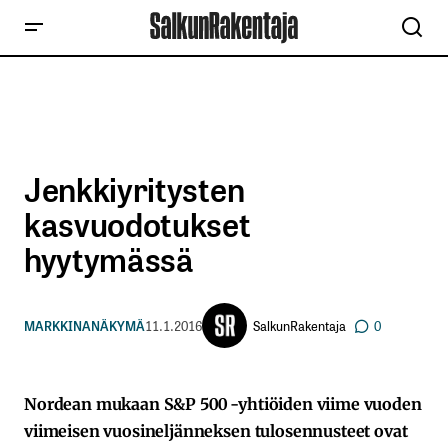
Jenkkiyritysten
kasvuodotukset
hyytymässä
SalkunRakentaja
MARKKINANÄKYMÄ
11.1.2016
0
Nordean mukaan S&P 500 -yhtiöiden viime vuoden
viimeisen vuosineljänneksen tulosennusteet ovat