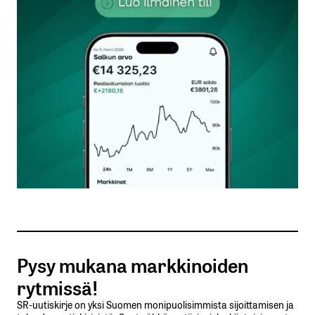
kentät on merkitty
*
Kommentti
*
Nimesi tai nimimerkkisi
*
Sähköpostiosoitteesi
*
Tilaa SalkunRakentajan uutiskirje
Pysy mukana markkinoiden
Lähetä kommentti
rytmissä!
SR-uutiskirje on yksi Suomen monipuolisimmista sijoittamisen ja