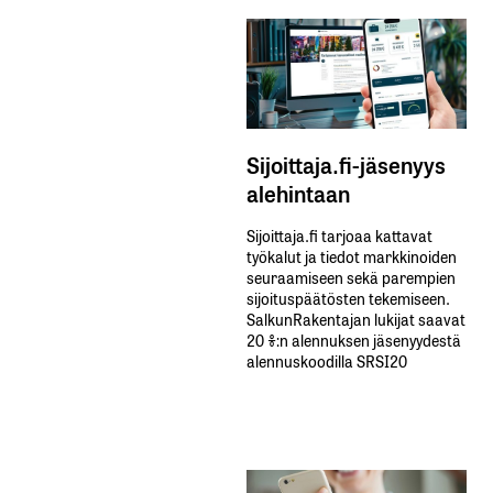
Sijoittaja.fi-jäsenyys
alehintaan
Sijoittaja.fi tarjoaa kattavat
työkalut ja tiedot markkinoiden
seuraamiseen sekä parempien
sijoituspäätösten tekemiseen.
SalkunRakentajan lukijat saavat
20 %:n alennuksen jäsenyydestä
alennuskoodilla SRSI20