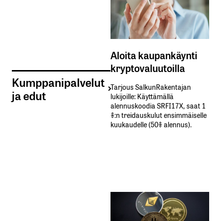
Aloita kaupankäynti
kryptovaluutoilla
Kumppanipalvelut
Tarjous SalkunRakentajan
ja edut
lukijoille: Käyttämällä​ ​
alennuskoodia​ ​SRFI17X,​ ​saat​ ​1
%:n treidauskulut​ ​ensimmäiselle​ ​
kuukaudelle​ ​(50%​ ​alennus).