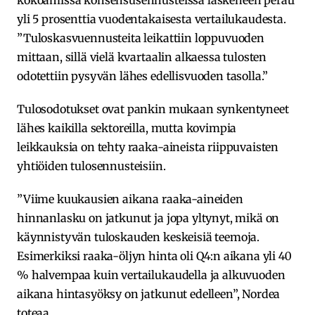
kokoamissa konsensusennusteissa laskeneen peräti
yli 5 prosenttia vuodentakaisesta vertailukaudesta.
”Tuloskasvuennusteita leikattiin loppuvuoden
mittaan, sillä vielä kvartaalin alkaessa tulosten
odotettiin pysyvän lähes edellisvuoden tasolla.”
Tulosodotukset ovat pankin mukaan synkentyneet
lähes kaikilla sektoreilla, mutta kovimpia
leikkauksia on tehty raaka-aineista riippuvaisten
yhtiöiden tulosennusteisiin.
”Viime kuukausien aikana raaka-aineiden
hinnanlasku on jatkunut ja jopa yltynyt, mikä on
käynnistyvän tuloskauden keskeisiä teemoja.
Esimerkiksi raaka-öljyn hinta oli Q4:n aikana yli 40
% halvempaa kuin vertailukaudella ja alkuvuoden
aikana hintasyöksy on jatkunut edelleen”, Nordea
toteaa.