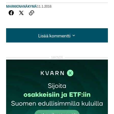
MARKKINANÄKYMÄ
11.1.2016
Lisää kommentti
Lisää kommentti
kirjautua
sisään
rekisteröityä
Sähköpostiosoitettasi ei julkaista.
Pakolliset