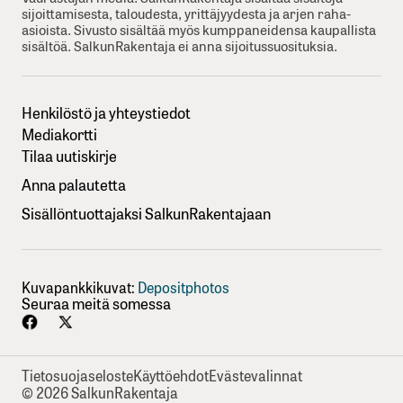
sijoittamisesta, taloudesta, yrittäjyydesta ja arjen raha-
asioista. Sivusto sisältää myös kumppaneidensa kaupallista
sisältöä. SalkunRakentaja ei anna sijoitussuosituksia.
Henkilöstö ja yhteystiedot
Mediakortti
Tilaa uutiskirje
Anna palautetta
Sisällöntuottajaksi SalkunRakentajaan
Kuvapankkikuvat:
Depositphotos
Seuraa meitä somessa
Tietosuojaseloste
Käyttöehdot
Evästevalinnat
© 2026 SalkunRakentaja