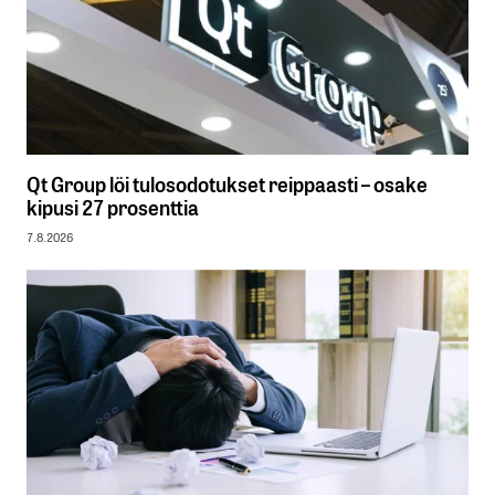
Qt Group löi tulosodotukset reippaasti – osake
kipusi 27 prosenttia
7.8.2026