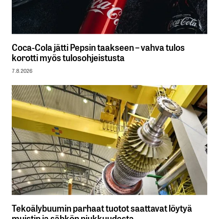
Coca-Cola jätti Pepsin taakseen – vahva tulos
korotti myös tulosohjeistusta
7.8.2026
Tekoälybuumin parhaat tuotot saattavat löytyä
muistin ja sähkön niukkuudesta