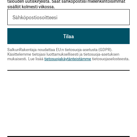
talouden uutiskirjeistä. Saat sähköpostiisi mielenkiintoisimmat
sisällöt kolmesti viikossa.
SalkunRakentaja noudattaa EU:n tietosuoja-asetusta (GDPR).
Käsittelemme tietojasi luottamuksellisesti ja tietosuoja-asetuksen
mukaisesti. Lue lisää
tietosuojakäytänteistämme
tietosuojaselosteesta.