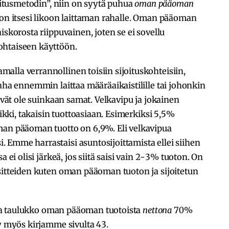
joitusmetodin”, niin on syytä puhua
oman pääoman
ton itsesi likoon laittaman rahalle. Oman pääoman
iskorosta riippuvainen, joten se ei sovellu
ohtaiseen käyttöön.
lla verrannollinen toisiin sijoituskohteisiin,
aha ennemmin laittaa määräaikaistilille tai johonkin
eivät ole suinkaan samat. Velkavipu ja jokainen
aikki, takaisin tuottoasiaan. Esimerkiksi 5,5%
man pääoman tuotto on 6,9%. Eli velkavipua
 Emme harrastaisi asuntosijoittamista ellei siihen
a ei olisi järkeä, jos siitä saisi vain 2-3% tuoton. On
sitteiden kuten oman pääoman tuoton ja sijoitetun
 alla taulukko oman pääoman tuotoista
nettona
70%
yy myös kirjamme sivulta 43.