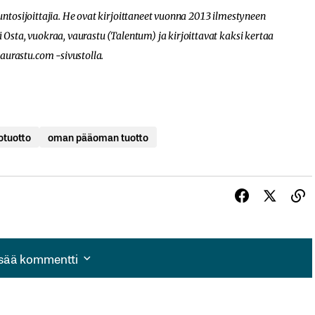
suntosijoittajia. He ovat kirjoittaneet vuonna 2013 ilmestyneen
 Osta, vuokraa, vaurastu (Talentum) ja kirjoittavat kaksi kertaa
aurastu.com
-sivustolla.
otuotto
oman pääoman tuotto
isää kommentti
isää kommentti
autua sisään
rekisteröityä