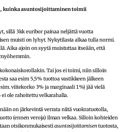
syi, kuinka asuntosijoittaminen toimii
, sillä 3kk euribor painaa neljättä vuotta
en muisti on lyhyt. Nykytilasta alkaa tulla normi.
sillä. Aika ajoin on syytä muistuttaa itseään, että
i myöhemmin.
okonaiskorollakin. Tai jos ei toimi, niin silloin
eesta saa esim 5,5% tuottoa vastikkeen jälkeen
esim. viitekorko 3% ja marginaali 1%) jää vielä
ei ole rahoitettu velkarahalla.
nään on järkevintä verrata niitä vuokratuotolla,
uotto (ennen veroja) ilman velkaa. Silloin kohteiden
hutaan otsikonmukaisesti
asuntosijoittamisen
tuotosta,