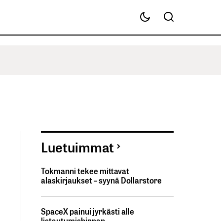
Luetuimmat
Tokmanni tekee mittavat
alaskirjaukset – syynä Dollarstore
SpaceX painui jyrkästi alle
listautumishinnan