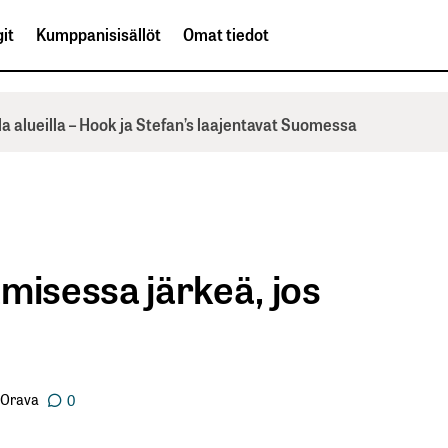
it
Kumppanisisällöt
Omat tiedot
la alueilla – Hook ja Stefan’s laajentavat Suomessa
misessa järkeä, jos
 Orava
0