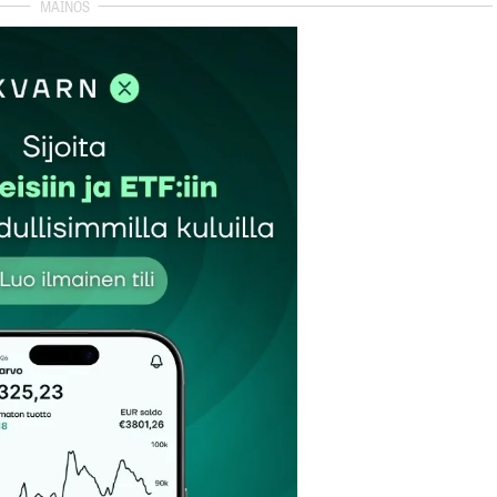
et kentät on merkitty
*
Sähköpostiosoitteesi
*