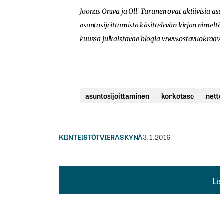
Joonas Orava ja Olli Turunen ovat aktiivisia a
asuntosijoittamista käsittelevän kirjan nimeltä
kuussa julkaistavaa blogia
www.ostavuokraav
asuntosijoittaminen
korkotaso
nett
KIINTEISTÖT
VIERASKYNÄ
3.1.2016
L
L
kirj