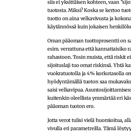
siis ei yksittäisen kohteen, vaan ”si
tuotosta. Miksi? Koska se kertoo tuo
tuotto on aina velkavivusta ja kokona
käytännössä kuin jokaisen henkilök
Oman pääoman tuottoprosentti on sama
esim. verrattuna että kannattaisiko r
rahastoon. Tosin muista, että riskit 
sijoituslaji tuo omat riskinsä. Yhtä k
vuokratuotolla ja 4% korkotasolla o
hyödyntämällä tuoton saa mukavaksi.
saisi velkavipua. Asuntosijoittamisess
kuitenkin oleellista ymmärtää eri kä
pääoman tuoton ero.
Jotta verot tulisi vielä huomioitua,
vivulla eri parametreilla. Tämä löyt