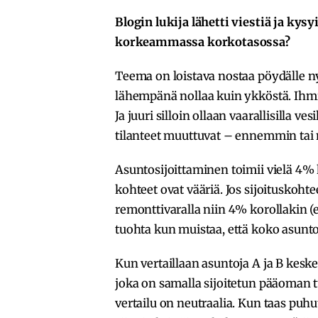
Blogin lukija lähetti viestiä ja ky
korkeammassa korkotasossa?
Teema on loistava nostaa pöydälle nyt
lähempänä nollaa kuin ykköstä. Ihmis
Ja juuri silloin ollaan vaarallisilla ve
tilanteet muuttuvat – ennemmin ta
Asuntosijoittaminen toimii vielä 4% k
kohteet ovat vääriä. Jos sijoituskoht
remonttivaralla niin 4% korollakin (
tuohta kun muistaa, että koko asunto 
Kun vertaillaan asuntoja A ja B keske
joka on samalla sijoitetun pääoman t
vertailu on neutraalia. Kun taas pu