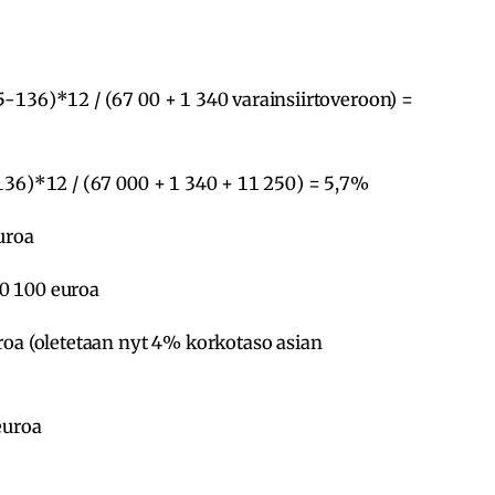
-136)*12 / (67 00 + 1 340 varainsiirtoveroon) =
136)*12 / (67 000 + 1 340 + 11 250) = 5,7%
uroa
0 100 euroa
roa (oletetaan nyt 4% korkotaso asian
euroa