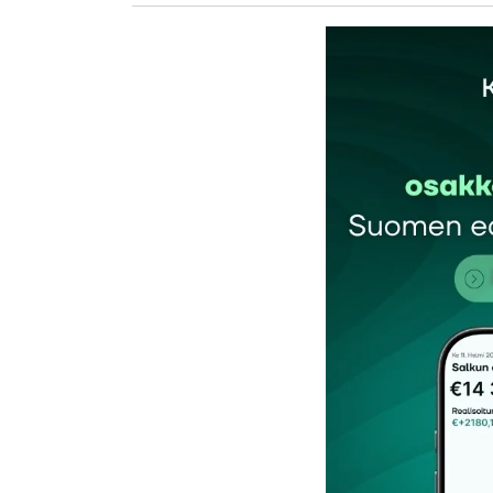
Sähköpostiosoitettasi ei julkaista.
Pakollis
Kommentti
*
Nimesi tai nimimerkkisi
*
Tilaa SalkunRakentajan uutiskirje
Lähetä kommentti