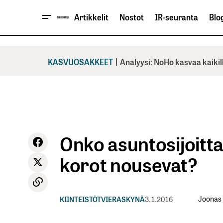
Artikkelit
Nostot
IR-seuranta
Blog
|
KASVUOSAKKEET
Analyysi: NoHo kasvaa kaikil
Onko asuntosijoitta
korot nousevat?
Joonas
KIINTEISTÖT
VIERASKYNÄ
3.1.2016