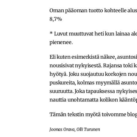
Oman pääoman tuotto kohteelle aluss
8,7%
* Luvut muuttuvat heti kun lainaa al
pienenee.
Eli kuten esimerkistä näkee, asuntos
nousisivat nykyisestä. Rajansa toki ka
hyötyä. Joku suojautuu korkojen nou
puskureita, kolmas myymällä asunto
suuruutta. Joka tapauksessa nykyises
nauttia unohtamatta kolikon kääntö
Tämän tekstin myötä toivomme blogin
Joonas Orava, Olli Turunen