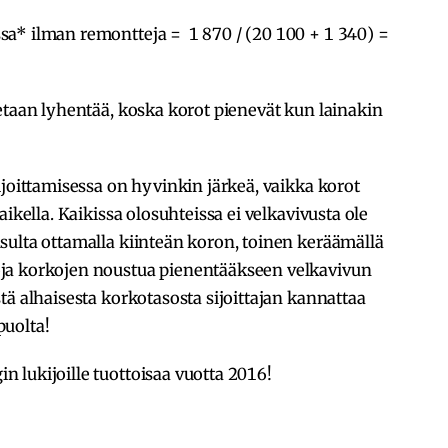
a* ilman remontteja = 1 870 / (20 100 + 1 340) =
etaan lyhentää, koska korot pienevät kun lainakin
ijoittamisessa on hyvinkin järkeä, vaikka korot
ikella. Kaikissa olosuhteissa ei velkavivusta ole
sulta ottamalla kiinteän koron, toinen keräämällä
ja korkojen noustua pienentääkseen velkavivun
tä alhaisesta korkotasosta sijoittajan kannattaa
puolta!
 lukijoille tuottoisaa vuotta 2016!