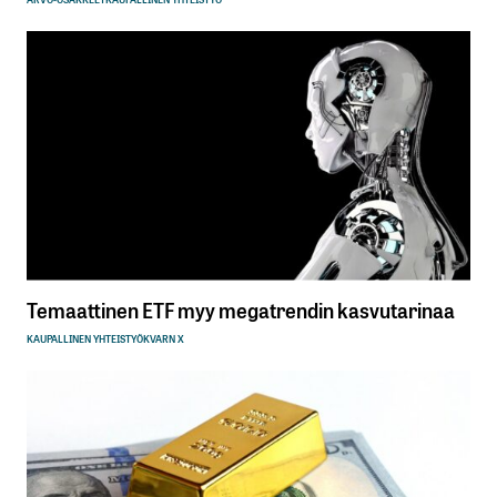
Temaattinen ETF myy megatrendin kasvutarinaa
KAUPALLINEN YHTEISTYÖ
KVARN X