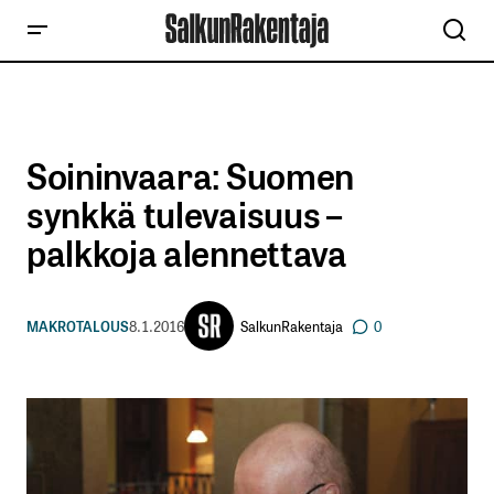
Soininvaara: Suomen
synkkä tulevaisuus –
palkkoja alennettava
SalkunRakentaja
MAKROTALOUS
8.1.2016
0