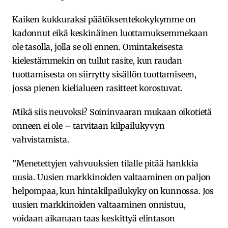
Kaiken kukkuraksi päätöksentekokykymme on
kadonnut eikä keskinäinen luottamuksemmekaan
ole tasolla, jolla se oli ennen. Omintakeisesta
kielestämmekin on tullut rasite, kun raudan
tuottamisesta on siirrytty sisällön tuottamiseen,
jossa pienen kielialueen rasitteet korostuvat.
Mikä siis neuvoksi? Soininvaaran mukaan oikotietä
onneen ei ole – tarvitaan kilpailukyvyn
vahvistamista.
”Menetettyjen vahvuuksien tilalle pitää hankkia
uusia. Uusien markkinoiden valtaaminen on paljon
helpompaa, kun hintakilpailukyky on kunnossa. Jos
uusien markkinoiden valtaaminen onnistuu,
voidaan aikanaan taas keskittyä elintason