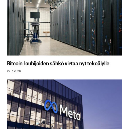
Bitcoin-louhijoiden sähkö virtaa nyt tekoälylle
27.7.2026