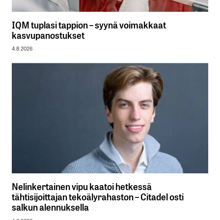
IQM tuplasi tappion – syynä voimakkaat
kasvupanostukset
4.8.2026
Nelinkertainen vipu kaatoi hetkessä
tähtisijoittajan tekoälyrahaston – Citadel osti
salkun alennuksella