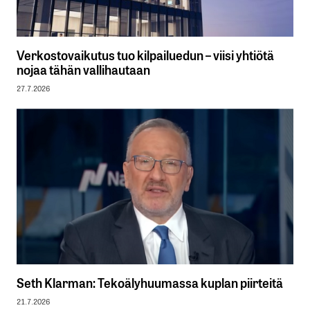
Verkostovaikutus tuo kilpailuedun – viisi yhtiötä
nojaa tähän vallihautaan
27.7.2026
Seth Klarman: Tekoälyhuumassa kuplan piirteitä
21.7.2026