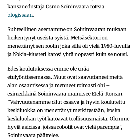
kansanedustaja Osmo Soininvaara toteaa
blogissaan
.
Suhteellinen asemamme on Soininvaaran mukaan
heikentynyt useista syistä. Metsäsektori on
menettänyt sen roolin joka sillä oli vielä 1980-luvulla
ja Nokia-klusteri katosi yhtä nopeasti kuin se nousi.
Edes koulutuksessa emme ole enää
etulyöntiasemassa. Muut ovat saavuttaneet meitä
alan osaamisessa ja menneet roimasti ohi –
esimerkkinä Soininvaara mainitsee Etelä-Korean.
”Vahvuutenamme ollut osaava ja hyvin koulutettu
keskiluokka on menettänyt merkitystään, koska
keskiluokan työt katoavat teollisuusmaista. Olemme
hyviä asioissa, joissa robotit ovat vielä parempia”,
Soininvaara päättelee.