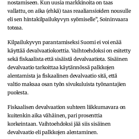
nostamiseen. Kun uusia markkinoita on taas
vallattu, on aika (ehkä) taas reaaliansioiden nousulle
eli sen hintakilpailukyvyn syömiselle”, Soininvaara
toteaa.
Kilpailukyvyn parantamiseksi Suomi ei voi enää
käyttää devalvaatiokorttia. Vaihtoehdoksi on esitetty
sekä fiskaalista että sisäistä devalvaatiota. Sisäinen
devalvaatio tarkoittaa käytännössä palkkojen
alentamista ja fiskaalinen devalvaatio sitä, että
valtio maksaa osan työn sivukuluista työnantajien
puolesta.
Fiskaalisen devalvaation suhteen liikkumavara on
kuitenkin aika vähäinen, pari prosenttia
korkeintaan. Vaihtoehdoksi jää siis sisäinen
devalvaatio eli palkkojen alentaminen.