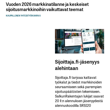
Vuoden 2026 markkinatilanne ja keskeiset
sijoitusmarkkinoihin vaikuttavat teemat
KAUPALLINEN YHTEISTYÖ
KVARN X
Sijoittaja.fi-jäsenyys
alehintaan
Sijoittaja.fi tarjoaa kattavat
työkalut ja tiedot markkinoiden
seuraamiseen sekä parempien
sijoituspäätösten tekemiseen.
SalkunRakentajan lukijat saavat
20 %:n alennuksen jäsenyydestä
alennuskoodilla SRSI20