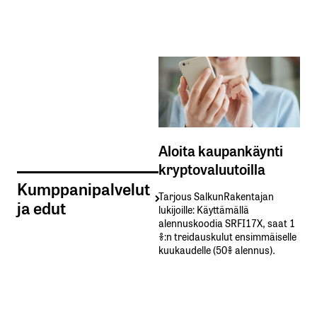
Aloita kaupankäynti
kryptovaluutoilla
Kumppanipalvelut
Tarjous SalkunRakentajan
ja edut
lukijoille: Käyttämällä​ ​
alennuskoodia​ ​SRFI17X,​ ​saat​ ​1
%:n treidauskulut​ ​ensimmäiselle​ ​
kuukaudelle​ ​(50%​ ​alennus).