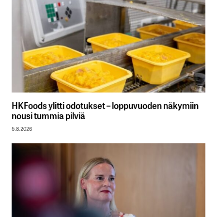
HKFoods ylitti odotukset – loppuvuoden näkymiin
nousi tummia pilviä
5.8.2026