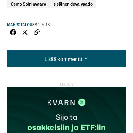
Osmo Soininvaara
sisäinen devalvaatio
MAKROTALOUS
8.1.2016
Lisää kommentti
Lisää kommentti
kirjautua
sisään
rekisteröityä