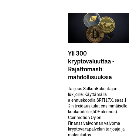
Yli 300
kryptovaluuttaa -
Rajattomasti
mahdollisuuksia
Tarjous SalkunRakentajan
lukijoille: Käyttämällä​ ​
alennuskoodia​ ​SRFI17X,​ ​saat​ ​1
%:n treidauskulut​ ​ensimmäiselle​ ​
kuukaudelle​ ​(50%​ ​alennus).
Coinmotion Oy on
Finanssivalvonnan valvoma
kryptovarapalvelun tarjoaja ja
maksulaitos.