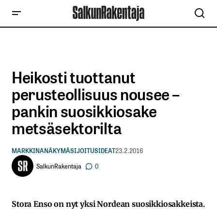
Heikosti tuottanut
perusteollisuus nousee –
pankin suosikkiosake
metsäsektorilta
MARKKINANÄKYMÄ
SIJOITUSIDEAT
23.2.2016
SalkunRakentaja
0
Stora Enso on nyt yksi Nordean suosikkiosakkeista.