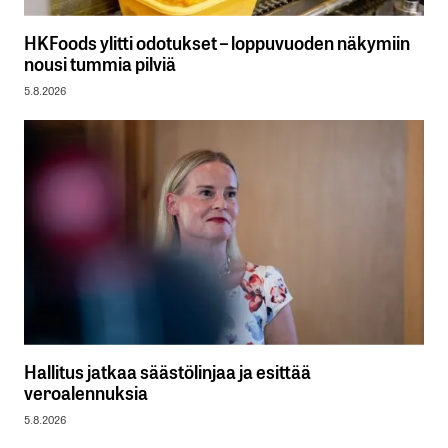
HKFoods ylitti odotukset – loppuvuoden näkymiin
nousi tummia pilviä
5.8.2026
Hallitus jatkaa säästölinjaa ja esittää
veroalennuksia
5.8.2026