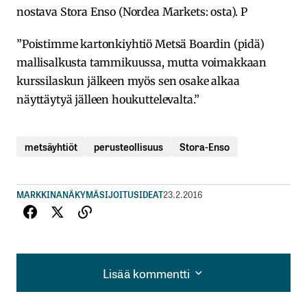
nostava Stora Enso (Nordea Markets: osta). P
”Poistimme kartonkiyhtiö Metsä Boardin (pidä)
mallisalkusta tammikuussa, mutta voimakkaan
kurssilaskun jälkeen myös sen osake alkaa
näyttäytyä jälleen houkuttelevalta.”
metsäyhtiöt
perusteollisuus
Stora-Enso
MARKKINANÄKYMÄ
SIJOITUSIDEAT
23.2.2016
Lisää kommentti
Lisää kommentti