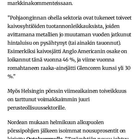
markkinakommenteissaan.
”Pohjaonginnan ohella sektoria ovat tukeneet toiveet
kaivosyhtiöiden tuotannonleikkauksista, joiden
avittamana metallien jo muutaman vuoden jatkunut
hintaluisu on pysähtynyt (tai ainakin tauonnut).
Esimerkiksi kaivosjätti Anglo Americanin osake on
loikannut tänä vuonna 46 %, ja viime vuonna
romahtaneen raaka-ainejätti Glencoren kurssi yli 30
%.”
Myös Helsingin pörssin viimeaikainen toiveikkuus
on tarttunut voimakkaimmin juuri
perusteollisuussektorille.
Nordean mukaan helmikuun alkupuolen
pörssipohjien jälkeen isoimmat nousuprosentit on