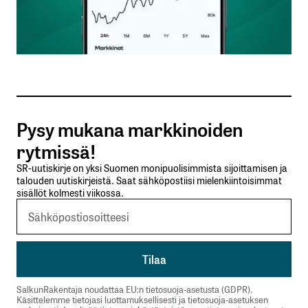
Nimesi tai nimimerkkisi
*
Sähköpostiosoitteesi
*
Tilaa SalkunRakentajan uutiskirje
Pysy mukana markkinoiden
Lähetä kommentti
rytmissä!
SR-uutiskirje on yksi Suomen monipuolisimmista sijoittamisen ja
talouden uutiskirjeistä. Saat sähköpostiisi mielenkiintoisimmat
sisällöt kolmesti viikossa.
SalkunRakentaja noudattaa EU:n tietosuoja-asetusta (GDPR).
Käsittelemme tietojasi luottamuksellisesti ja tietosuoja-asetuksen