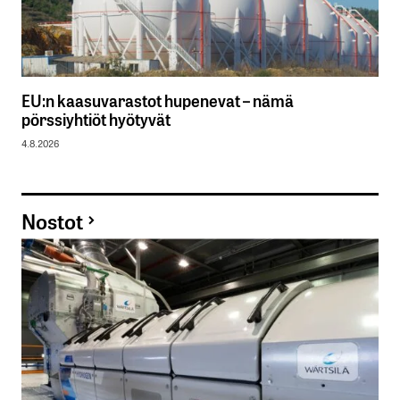
EU:n kaasuvarastot hupenevat – nämä
pörssiyhtiöt hyötyvät
4.8.2026
Nostot