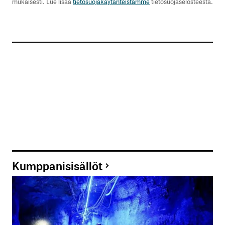
mukaisesti. Lue lisää
tietosuojakäytänteistämme
tietosuojaselosteesta.
Kumppanisisällöt