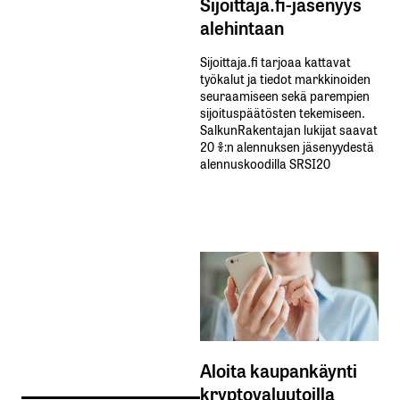
Sijoittaja.fi-jäsenyys
alehintaan
Sijoittaja.fi tarjoaa kattavat
työkalut ja tiedot markkinoiden
seuraamiseen sekä parempien
sijoituspäätösten tekemiseen.
SalkunRakentajan lukijat saavat
20 %:n alennuksen jäsenyydestä
alennuskoodilla SRSI20
Aloita kaupankäynti
kryptovaluutoilla