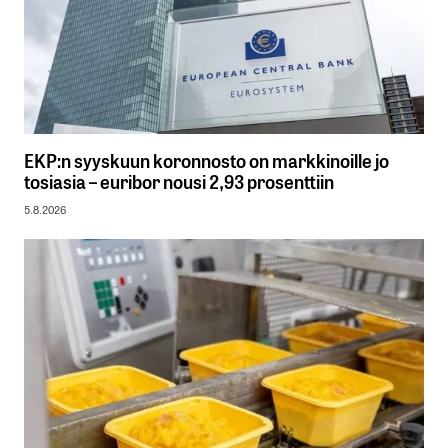
EKP:n syyskuun koronnosto on markkinoille jo
tosiasia – euribor nousi 2,93 prosenttiin
5.8.2026