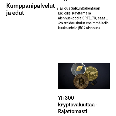
Kumppanipalvelut
Tarjous SalkunRakentajan
ja edut
lukijoille: Käyttämällä​ ​
alennuskoodia​ ​SRFI17X,​ ​saat​ ​1
%:n treidauskulut​ ​ensimmäiselle​ ​
kuukaudelle​ ​(50%​ ​alennus).
Yli 300
kryptovaluuttaa -
Rajattomasti