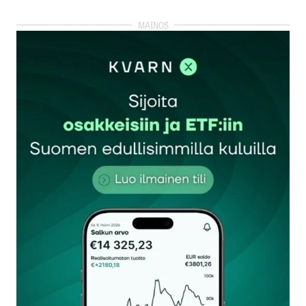
kirjautua
sisään
rekisteröityä
Sähköpostiosoitettasi ei julkaista.
Pakolliset
kentät on merkitty
*
Kommentti
*