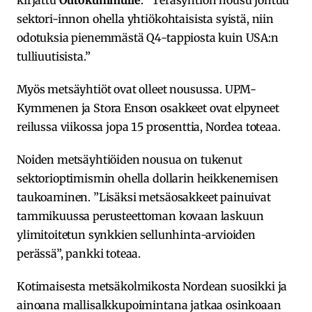
kirjattu
Outokummulle
. ”Teräsyhtiön nousu johtuu
sektori-innon ohella yhtiökohtaisista syistä, niin
odotuksia pienemmästä Q4-tappiosta kuin USA:n
tulliuutisista.”
Myös metsäyhtiöt ovat olleet nousussa. UPM-
Kymmenen ja Stora Enson osakkeet ovat elpyneet
reilussa viikossa jopa 15 prosenttia, Nordea toteaa.
Noiden metsäyhtiöiden nousua on tukenut
sektorioptimismin ohella dollarin heikkenemisen
taukoaminen. ”Lisäksi metsäosakkeet painuivat
tammikuussa perusteettoman kovaan laskuun
ylimitoitetun synkkien sellunhinta-arvioiden
perässä”, pankki toteaa.
Kotimaisesta metsäkolmikosta Nordean suosikki ja
ainoana mallisalkkupoimintana jatkaa osinkoaan