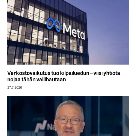
Verkostovaikutus tuo kilpailuedun – viisi yhtiötä
nojaa tähän vallihautaan
27.7.2026