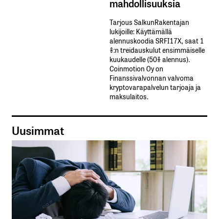
mahdollisuuksia
Tarjous SalkunRakentajan
lukijoille: Käyttämällä​ ​
alennuskoodia​ ​SRFI17X,​ ​saat​ ​1
%:n treidauskulut​ ​ensimmäiselle​ ​
kuukaudelle​ ​(50%​ ​alennus).
Coinmotion Oy on
Finanssivalvonnan valvoma
kryptovarapalvelun tarjoaja ja
maksulaitos.
Uusimmat