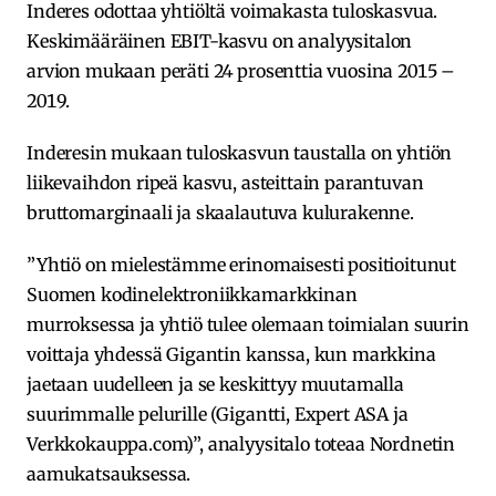
Inderes odottaa yhtiöltä voimakasta tuloskasvua.
Keskimääräinen EBIT-kasvu on analyysitalon
arvion mukaan peräti 24 prosenttia vuosina 2015 –
2019.
Inderesin mukaan tuloskasvun taustalla on yhtiön
liikevaihdon ripeä kasvu, asteittain parantuvan
bruttomarginaali ja skaalautuva kulurakenne.
”Yhtiö on mielestämme erinomaisesti positioitunut
Suomen kodinelektroniikkamarkkinan
murroksessa ja yhtiö tulee olemaan toimialan suurin
voittaja yhdessä Gigantin kanssa, kun markkina
jaetaan uudelleen ja se keskittyy muutamalla
suurimmalle pelurille (Gigantti, Expert ASA ja
Verkkokauppa.com)”, analyysitalo toteaa Nordnetin
aamukatsauksessa.