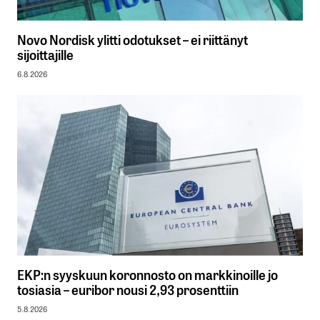
Novo Nordisk ylitti odotukset – ei riittänyt
sijoittajille
6.8.2026
EKP:n syyskuun koronnosto on markkinoille jo
tosiasia – euribor nousi 2,93 prosenttiin
5.8.2026