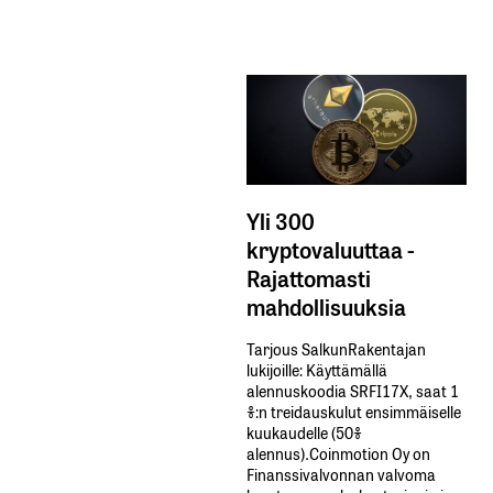
Yli 300
kryptovaluuttaa -
Rajattomasti
mahdollisuuksia
Tarjous SalkunRakentajan
lukijoille: Käyttämällä​ ​
alennuskoodia​ ​SRFI17X,​ ​saat​ ​1
%:n treidauskulut​ ​ensimmäiselle​ ​
kuukaudelle​ ​(50%​ ​
alennus).Coinmotion Oy on
Finanssivalvonnan valvoma