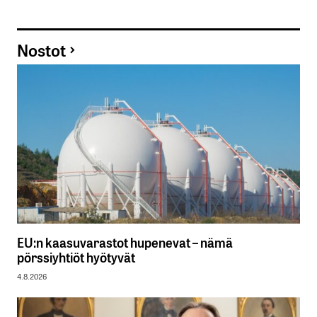
Nostot
EU:n kaasuvarastot hupenevat – nämä
pörssiyhtiöt hyötyvät
4.8.2026