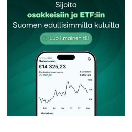
Sähköpostiosoitettasi ei julkaista.
Pakolliset
kentät on merkitty
*
Kommentti
*
Nimesi tai nimimerkkisi
*
Sähköpostiosoitteesi
*