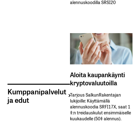
alennuskoodilla SRSI20
Aloita kaupankäynti
kryptovaluutoilla
Kumppanipalvelut
Tarjous SalkunRakentajan
ja edut
lukijoille: Käyttämällä​ ​
alennuskoodia​ ​SRFI17X,​ ​saat​ ​1
%:n treidauskulut​ ​ensimmäiselle​ ​
kuukaudelle​ ​(50%​ ​alennus).