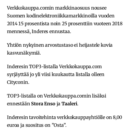
Verkkokauppa.comin markkinaosuus nousee
Suomen kodinelektroniikkamarkkinoilla vuoden
2014 15 prosentista noin 25 prosenttiin vuoteen 2018
mennessä, Inderes ennustaa.
Yhtiön nykyinen arvostustaso ei heijastele kovia
kasvunäkymiä.
Inderesin TOP3-listalla Verkkokauppa.com
syrjäyttää jo yli viisi kuukautta listalla olleen
Cityconin.
TOP3-listalla on Verkkokauppa.comin lisäksi
ennestään
Stora Enso
ja
Taaleri
.
Inderesin tavoitehinta verkkokauppayhtiölle on 8,00
euroa ja suositus on ”Osta”.