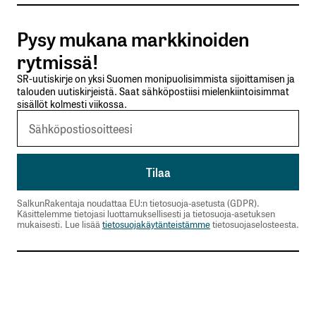
Tilaa SalkunRakentajan uutiskirje
Pysy mukana markkinoiden
Lähetä kommentti
rytmissä!
SR-uutiskirje on yksi Suomen monipuolisimmista sijoittamisen ja
talouden uutiskirjeistä. Saat sähköpostiisi mielenkiintoisimmat
sisällöt kolmesti viikossa.
SalkunRakentaja noudattaa EU:n tietosuoja-asetusta (GDPR).
Käsittelemme tietojasi luottamuksellisesti ja tietosuoja-asetuksen
mukaisesti. Lue lisää
tietosuojakäytänteistämme
tietosuojaselosteesta.