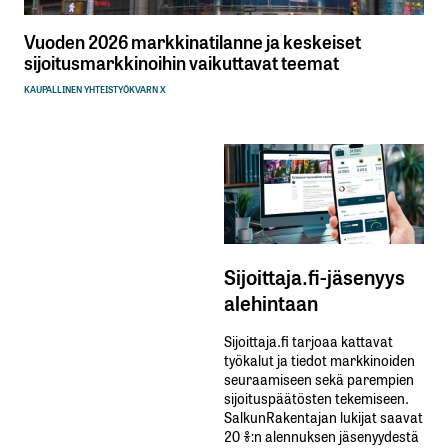
Vuoden 2026 markkinatilanne ja keskeiset
sijoitusmarkkinoihin vaikuttavat teemat
KAUPALLINEN YHTEISTYÖ
KVARN X
Sijoittaja.fi-jäsenyys
alehintaan
Sijoittaja.fi tarjoaa kattavat
työkalut ja tiedot markkinoiden
seuraamiseen sekä parempien
sijoituspäätösten tekemiseen.
SalkunRakentajan lukijat saavat
20 %:n alennuksen jäsenyydestä