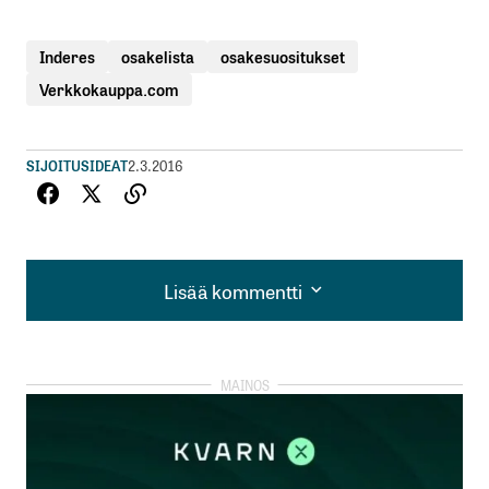
Inderes
osakelista
osakesuositukset
Verkkokauppa.com
SIJOITUSIDEAT
2.3.2016
Lisää kommentti
Lisää kommentti
kirjautua
sisään
rekisteröityä