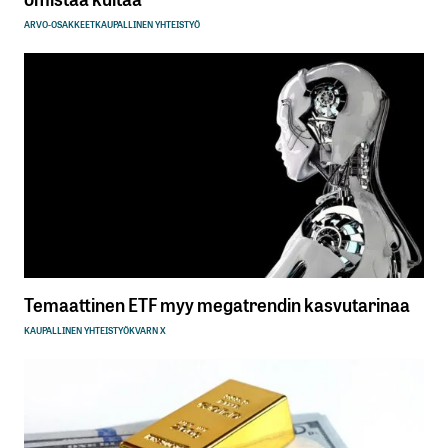
ARVO-OSAKKEET
KAUPALLINEN YHTEISTYÖ
Temaattinen ETF myy megatrendin kasvutarinaa
KAUPALLINEN YHTEISTYÖ
KVARN X