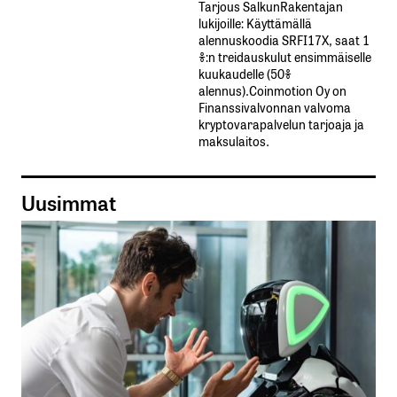
Tarjous SalkunRakentajan
lukijoille: Käyttämällä​ ​
alennuskoodia​ ​SRFI17X,​ ​saat​ ​1
%:n treidauskulut​ ​ensimmäiselle​ ​
kuukaudelle​ ​(50%​ ​
alennus).Coinmotion Oy on
Finanssivalvonnan valvoma
kryptovarapalvelun tarjoaja ja
maksulaitos.
Uusimmat