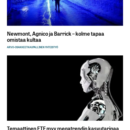
Newmont, Agnico ja Barrick – kolme tapaa
omistaa kultaa
ARVO-OSAKKEET
KAUPALLINEN YHTEISTYÖ
Temaattinen ETF myy megatrendin kasvutarinaa