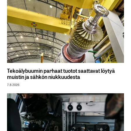
Tekoälybuumin parhaat tuotot saattavat löytyä
muistin ja sähkön niukkuudesta
7.8.2026