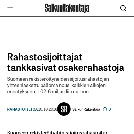
Rahastosijoittajat
tankkasivat osakerahastoja
Suomeen rekisteröityneiden sijoitusrahastojen
yhteenlaskettu pääoma nousi kaikkien aikojen
ennätykseen, 102,6 miljardiin euroon.
SalkunRakentaja
RAHASTOTIETOA
10.10.2016
0
Suomeen rekisteröityihin sijoitusrahastoihin