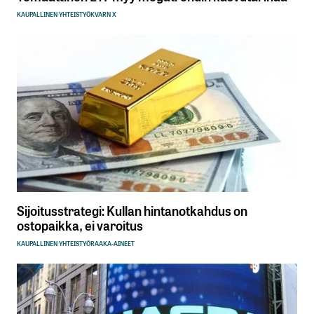
KAUPALLINEN YHTEISTYÖ
KVARN X
Sijoitusstrategi: Kullan hintanotkahdus on
ostopaikka, ei varoitus
KAUPALLINEN YHTEISTYÖ
RAAKA-AINEET