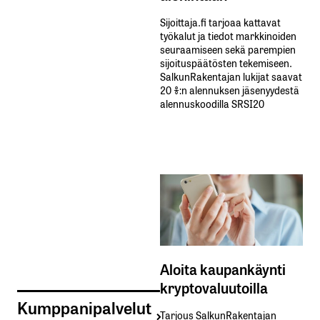
Sijoittaja.fi tarjoaa kattavat
työkalut ja tiedot markkinoiden
seuraamiseen sekä parempien
sijoituspäätösten tekemiseen.
SalkunRakentajan lukijat saavat
20 %:n alennuksen jäsenyydestä
alennuskoodilla SRSI20
Aloita kaupankäynti
kryptovaluutoilla
Kumppanipalvelut
Tarjous SalkunRakentajan