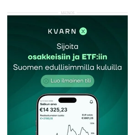
kirjautua
sisään
rekisteröityä
Sähköpostiosoitettasi ei julkaista.
Pakolliset
kentät on merkitty
*
Kommentti
*