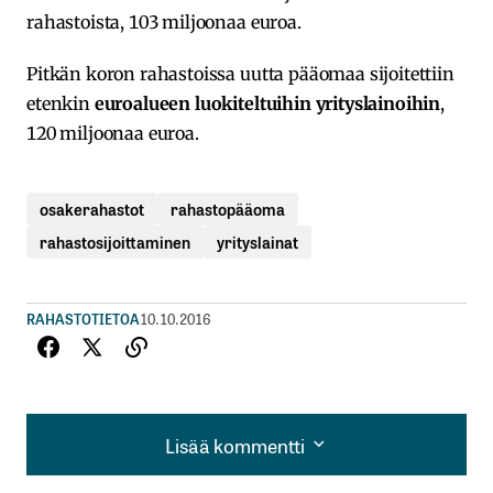
rahastoista, 103 miljoonaa euroa.
Pitkän koron rahastoissa uutta pääomaa sijoitettiin
etenkin
euroalueen luokiteltuihin yrityslainoihin
,
120 miljoonaa euroa.
osakerahastot
rahastopääoma
rahastosijoittaminen
yrityslainat
RAHASTOTIETOA
10.10.2016
Lisää kommentti
Lisää kommentti