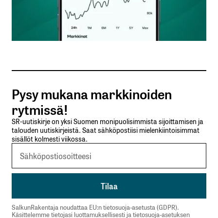
Nimesi tai nimimerkkisi
*
Sähköpostiosoitteesi
*
Tilaa SalkunRakentajan uutiskirje
Pysy mukana markkinoiden
Lähetä kommentti
rytmissä!
SR-uutiskirje on yksi Suomen monipuolisimmista sijoittamisen ja
talouden uutiskirjeistä. Saat sähköpostiisi mielenkiintoisimmat
sisällöt kolmesti viikossa.
SalkunRakentaja noudattaa EU:n tietosuoja-asetusta (GDPR).
Käsittelemme tietojasi luottamuksellisesti ja tietosuoja-asetuksen