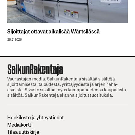
Sijoittajat ottavat aikalisää Wärtsilässä
29.7.2026
Vaurastujan media. SalkunRakentaja sisältää sisältöjä
sijoittamisesta, taloudesta, yrittäjyydesta ja arjen raha-
asioista. Sivusto sisältää myös kumppaneidensa kaupallista
sisältöä. SalkunRakentaja ei anna sijoitussuosituksia.
Henkilöstö ja yhteystiedot
Mediakortti
Tilaa uutiskirje