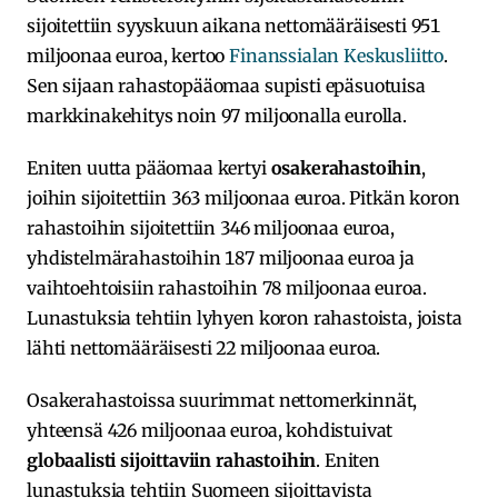
sijoitettiin syyskuun aikana nettomääräisesti 951
miljoonaa euroa, kertoo
Finanssialan Keskusliitto
.
Sen sijaan rahastopääomaa supisti epäsuotuisa
markkinakehitys noin 97 miljoonalla eurolla.
Eniten uutta pääomaa kertyi
osakerahastoihin
,
joihin sijoitettiin 363 miljoonaa euroa. Pitkän koron
rahastoihin sijoitettiin 346 miljoonaa euroa,
yhdistelmärahastoihin 187 miljoonaa euroa ja
vaihtoehtoisiin rahastoihin 78 miljoonaa euroa.
Lunastuksia tehtiin lyhyen koron rahastoista, joista
lähti nettomääräisesti 22 miljoonaa euroa.
Osakerahastoissa suurimmat nettomerkinnät,
yhteensä 426 miljoonaa euroa, kohdistuivat
globaalisti sijoittaviin rahastoihin
. Eniten
lunastuksia tehtiin Suomeen sijoittavista