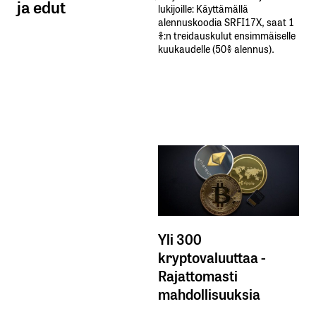
ja edut
lukijoille: Käyttämällä​ ​
alennuskoodia​ ​SRFI17X,​ ​saat​ ​1
%:n treidauskulut​ ​ensimmäiselle​ ​
kuukaudelle​ ​(50%​ ​alennus).
Yli 300
kryptovaluuttaa -
Rajattomasti
mahdollisuuksia