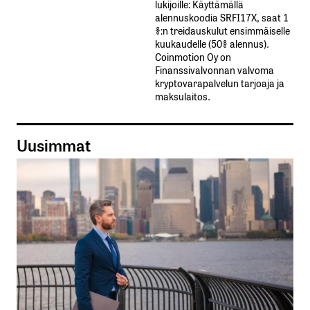
lukijoille: Käyttämällä​ ​
alennuskoodia​ ​SRFI17X,​ ​saat​ ​1
%:n treidauskulut​ ​ensimmäiselle​ ​
kuukaudelle​ ​(50%​ ​alennus).
Coinmotion Oy on
Finanssivalvonnan valvoma
kryptovarapalvelun tarjoaja ja
maksulaitos.
Uusimmat