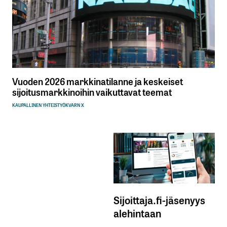
Vuoden 2026 markkinatilanne ja keskeiset
sijoitusmarkkinoihin vaikuttavat teemat
KAUPALLINEN YHTEISTYÖ
KVARN X
Sijoittaja.fi-jäsenyys
alehintaan