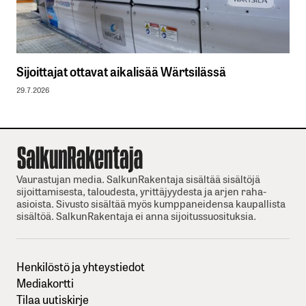
Sijoittajat ottavat aikalisää Wärtsilässä
29.7.2026
Vaurastujan media. SalkunRakentaja sisältää sisältöjä
sijoittamisesta, taloudesta, yrittäjyydesta ja arjen raha-
asioista. Sivusto sisältää myös kumppaneidensa kaupallista
sisältöä. SalkunRakentaja ei anna sijoitussuosituksia.
Henkilöstö ja yhteystiedot
Mediakortti
Tilaa uutiskirje