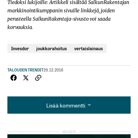
Tiedoksi lukijoille: Artikkeli sisältää SalkunRakentajan
markkinointikumppanin sivuille linkkejä, joiden
perusteella SalkunRakentaja-sivusto voi saada
korvauksia.
Invesdor
joukkorahoitus
vertaislainaus
TALOUDEN TRENDIT
29.12.2016
Lisää kommentti
Lisää kommentti
kirjautua