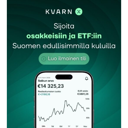
sisään
rekisteröityä
Sähköpostiosoitettasi ei julkaista.
Pakolliset
kentät on merkitty
*
Kommentti
*
Nimesi tai nimimerkkisi
*