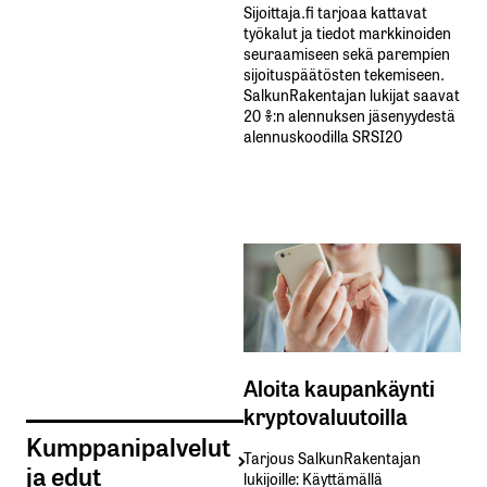
Sijoittaja.fi tarjoaa kattavat
työkalut ja tiedot markkinoiden
seuraamiseen sekä parempien
sijoituspäätösten tekemiseen.
SalkunRakentajan lukijat saavat
20 %:n alennuksen jäsenyydestä
alennuskoodilla SRSI20
Aloita kaupankäynti
kryptovaluutoilla
Kumppanipalvelut
Tarjous SalkunRakentajan
ja edut
lukijoille: Käyttämällä​ ​