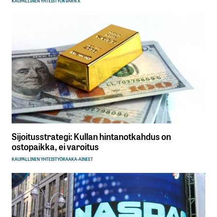
KAUPALLINEN YHTEISTYÖ
KVARN X
Sijoitusstrategi: Kullan hintanotkahdus on
ostopaikka, ei varoitus
KAUPALLINEN YHTEISTYÖ
RAAKA-AINEET