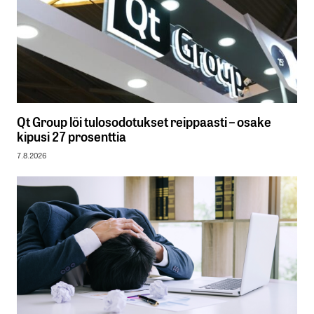
Qt Group löi tulosodotukset reippaasti – osake
kipusi 27 prosenttia
7.8.2026