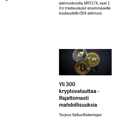
alennuskoodia​ ​SRFI17X,​ ​saat​ ​1
%:n treidauskulut​ ​ensimmäiselle​ ​
kuukaudelle​ ​(50%​ ​alennus).
Yli 300
kryptovaluuttaa -
Rajattomasti
mahdollisuuksia
Tarjous SalkunRakentajan