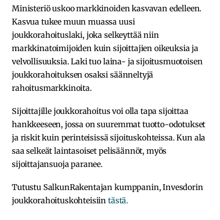
Ministeriö uskoo markkinoiden kasvavan edelleen.
Kasvua tukee muun muassa uusi
joukkorahoituslaki, joka selkeyttää niin
markkinatoimijoiden kuin sijoittajien oikeuksia ja
velvollisuuksia. Laki tuo laina- ja sijoitusmuotoisen
joukkorahoituksen osaksi säänneltyjä
rahoitusmarkkinoita.
Sijoittajille joukkorahoitus voi olla tapa sijoittaa
hankkeeseen, jossa on suuremmat tuotto-odotukset
ja riskit kuin perinteisissä sijoituskohteissa. Kun ala
saa selkeät laintasoiset pelisäännöt, myös
sijoittajansuoja paranee.
Tutustu SalkunRakentajan kumppanin, Invesdorin
joukkorahoituskohteisiin
tästä.