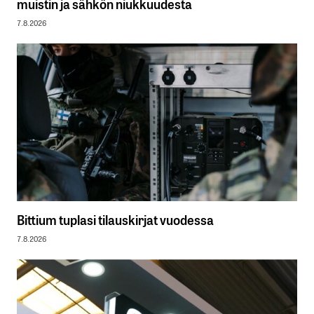
muistin ja sähkön niukkuudesta
7.8.2026
Bittium tuplasi tilauskirjat vuodessa
7.8.2026