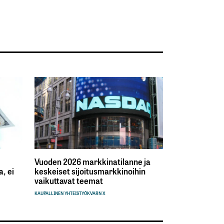
Vuoden 2026 markkinatilanne ja
, ei
keskeiset sijoitusmarkkinoihin
vaikuttavat teemat
KAUPALLINEN YHTEISTYÖ
KVARN X