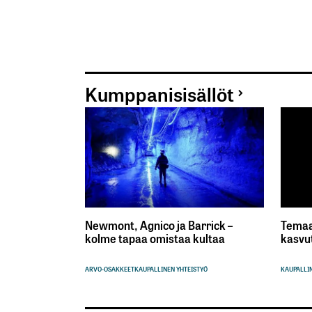
Kumppanisisällöt
Newmont, Agnico ja Barrick –
Temaa
kolme tapaa omistaa kultaa
kasvu
ARVO-OSAKKEET
KAUPALLINEN YHTEISTYÖ
KAUPALLIN