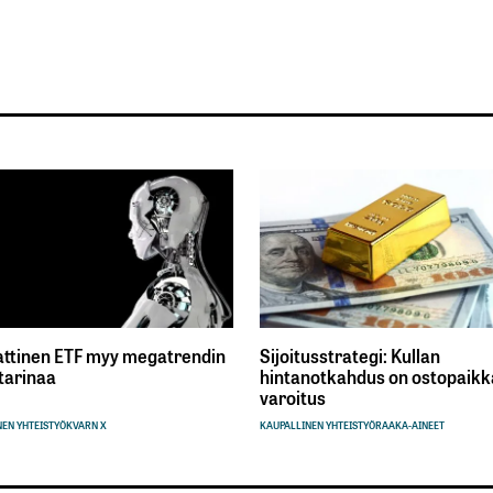
ttinen ETF myy megatrendin
Sijoitusstrategi: Kullan
tarinaa
hintanotkahdus on ostopaikka
varoitus
EN YHTEISTYÖ
KVARN X
KAUPALLINEN YHTEISTYÖ
RAAKA-AINEET