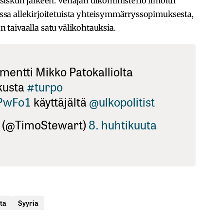
iskun jälkeen. Venäjän ulkoministeriö ilmoitti
sa allekirjoitetuista yhteisymmärryssopimuksesta,
an taivaalla satu välikohtauksia.
entti Mikko Patokalliolta
kusta
#turpo
DPwFo1
käyttäjältä
@ulkopolitist
t (@TimoStewart)
8. huhtikuuta
nta
Syyria