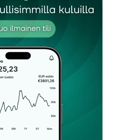
Sähköpostiosoitteesi
*