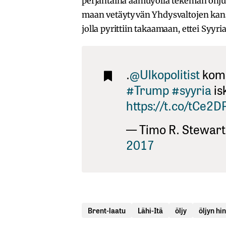
perjantaina aamuyöllä tekemän ohjus
maan vetäytyvän Yhdysvaltojen kans
jolla pyrittiin takaamaan, ettei Syyri
.
@Ulkopolitist
komm
#Trump
#syyria
is
https://t.co/tCe2
— Timo R. Stewar
2017
Brent-laatu
Lähi-Itä
öljy
öljyn hi