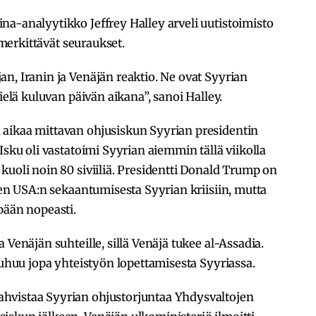
a-analyytikko Jeffrey Halley arveli uutistoimisto
a merkittävät seuraukset.
n, Iranin ja Venäjän reaktio. Ne ovat Syyrian
ielä kuluvan päivän aikana”, sanoi Halley.
aikaa mittavan ohjusiskun Syyrian presidentin
Isku oli vastatoimi Syyrian aiemmin tällä viikolla
kuoli noin 80 siviiliä. Presidentti Donald Trump on
nen USA:n sekaantumisesta Syyrian kriisiin, mutta
pään nopeasti.
 Venäjän suhteille, sillä Venäjä tukee al-Assadia.
puhuu jopa yhteistyön lopettamisesta Syyriassa.
hvistaa Syyrian ohjustorjuntaa Yhdysvaltojen