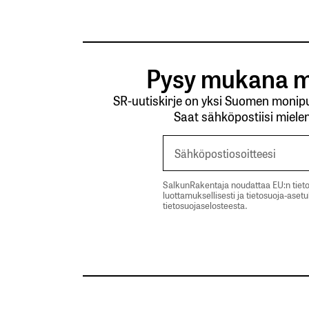
Pysy mukana m
SR-uutiskirje on yksi Suomen monipuo
Saat sähköpostiisi mielen
SalkunRakentaja noudattaa EU:n tieto
luottamuksellisesti ja tietosuoja-aset
tietosuojaselosteesta.