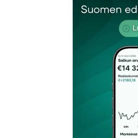
Nimesi tai nimimerkkisi
*
Tilaa SalkunRakentajan uutiskirje
Lähetä kommentti