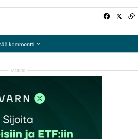
isää kommentti
isää kommentti
autua sisään
rekisteröityä
et kentät on merkitty
*