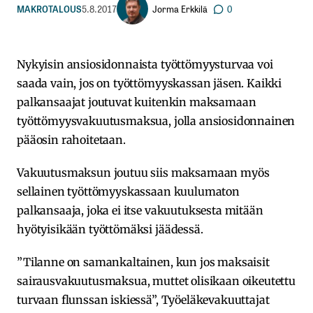
Jorma Erkkilä
MAKROTALOUS
5.8.2017
0
Nykyisin ansiosidonnaista työttömyysturvaa voi
saada vain, jos on työttömyyskassan jäsen. Kaikki
palkansaajat joutuvat kuitenkin maksamaan
työttömyysvakuutusmaksua, jolla ansiosidonnainen
pääosin rahoitetaan.
Vakuutusmaksun joutuu siis maksamaan myös
sellainen työttömyyskassaan kuulumaton
palkansaaja, joka ei itse vakuutuksesta mitään
hyötyisikään työttömäksi jäädessä.
”Tilanne on samankaltainen, kun jos maksaisit
sairausvakuutusmaksua, muttet olisikaan oikeutettu
turvaan flunssan iskiessä”, Työeläkevakuuttajat