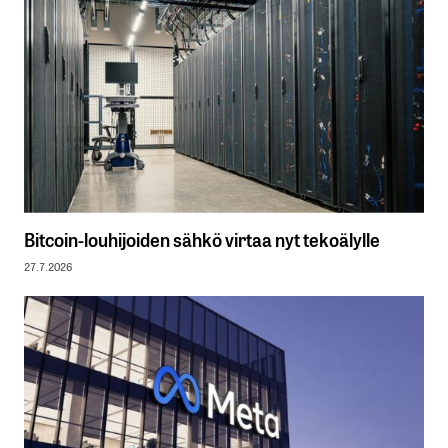
Bitcoin-louhijoiden sähkö virtaa nyt tekoälylle
27.7.2026