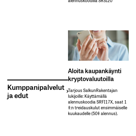
alennuskoodilla SRSI20
Aloita kaupankäynti
kryptovaluutoilla
Kumppanipalvelut
Tarjous SalkunRakentajan
ja edut
lukijoille: Käyttämällä​ ​
alennuskoodia​ ​SRFI17X,​ ​saat​ ​1
%:n treidauskulut​ ​ensimmäiselle​ ​
kuukaudelle​ ​(50%​ ​alennus).