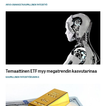
ARVO-OSAKKEET
KAUPALLINEN YHTEISTYÖ
Temaattinen ETF myy megatrendin kasvutarinaa
KAUPALLINEN YHTEISTYÖ
KVARN X