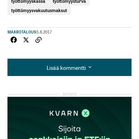
työttömyyskassa
työttömyysturva
työttömyysvakuutusmaksut
MAKROTALOUS
5.8.2017
Lisää kommentti
Lisää kommentti
kirjautua
sisään
rekisteröityä