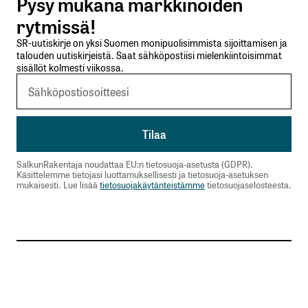
Pysy mukana markkinoiden
Lähetä kommentti
rytmissä!
SR-uutiskirje on yksi Suomen monipuolisimmista sijoittamisen ja
talouden uutiskirjeistä. Saat sähköpostiisi mielenkiintoisimmat
sisällöt kolmesti viikossa.
SalkunRakentaja noudattaa EU:n tietosuoja-asetusta (GDPR).
Käsittelemme tietojasi luottamuksellisesti ja tietosuoja-asetuksen
mukaisesti. Lue lisää
tietosuojakäytänteistämme
tietosuojaselosteesta.