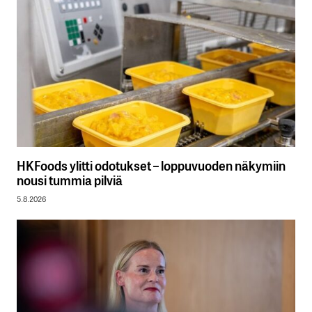
HKFoods ylitti odotukset – loppuvuoden näkymiin
nousi tummia pilviä
5.8.2026