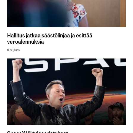
Hallitus jatkaa säästölinjaa ja esittää
veroalennuksia
5.8.2026
SpaceX löi tulosodotukset