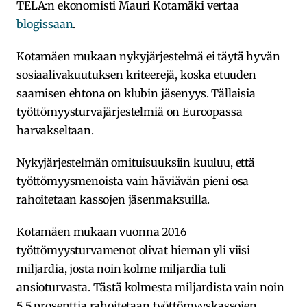
TELA:n ekonomisti Mauri Kotamäki vertaa
blogissaan
.
Kotamäen mukaan nykyjärjestelmä ei täytä hyvän
sosiaalivakuutuksen kriteerejä, koska etuuden
saamisen ehtona on klubin jäsenyys. Tällaisia
työttömyysturvajärjestelmiä on Euroopassa
harvakseltaan.
Nykyjärjestelmän omituisuuksiin kuuluu, että
työttömyysmenoista vain häviävän pieni osa
rahoitetaan kassojen jäsenmaksuilla.
Kotamäen mukaan vuonna 2016
työttömyysturvamenot olivat hieman yli viisi
miljardia, josta noin kolme miljardia tuli
ansioturvasta. Tästä kolmesta miljardista vain noin
5,5 prosenttia rahoitetaan työttömyyskassojen