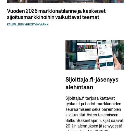
Vuoden 2026 markkinatilanne ja keskeiset
sijoitusmarkkinoihin vaikuttavat teemat
KAUPALLINEN YHTEISTYÖ
KVARN X
Sijoittaja.fi-jäsenyys
alehintaan
Sijoittaja.fi tarjoaa kattavat
työkalut ja tiedot markkinoiden
seuraamiseen sekä parempien
sijoituspäätösten tekemiseen.
SalkunRakentajan lukijat saavat
20 %:n alennuksen jäsenyydestä