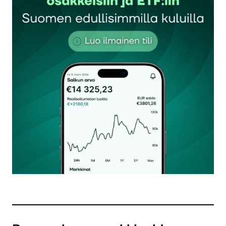
Sähköpostiosoitettasi ei julkaista.
Pakolliset
kentät on merkitty
*
Kommentti
*
Nimesi tai nimimerkkisi
*
Sähköpostiosoitteesi
*
Tilaa SalkunRakentajan uutiskirje