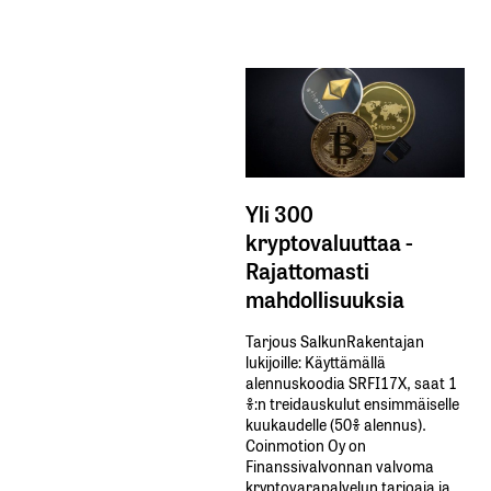
Yli 300
kryptovaluuttaa -
Rajattomasti
mahdollisuuksia
Tarjous SalkunRakentajan
lukijoille: Käyttämällä​ ​
alennuskoodia​ ​SRFI17X,​ ​saat​ ​1
%:n treidauskulut​ ​ensimmäiselle​ ​
kuukaudelle​ ​(50%​ ​alennus).
Coinmotion Oy on
Finanssivalvonnan valvoma
kryptovarapalvelun tarjoaja ja