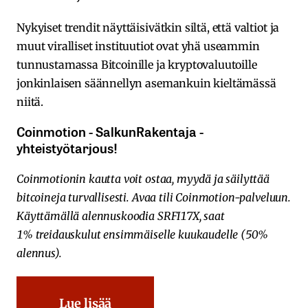
Nykyiset trendit näyttäisivätkin siltä, että valtiot ja
muut viralliset instituutiot ovat yhä useammin
tunnustamassa Bitcoinille ja kryptovaluutoille
jonkinlaisen säännellyn asemankuin kieltämässä
niitä.
Coinmotion​ ​-​ ​SalkunRakentaja ​-​ ​
yhteistyötarjous!
Coinmotionin​ ​kautta​ ​voit​ ​ostaa, myydä​ ​ja​ ​säilyttää​ ​
bitcoineja​ ​turvallisesti.​ Avaa​ ​tili​ ​Coinmotion-palveluun.​
​Käyttämällä​ ​alennuskoodia​ ​SRFI17X,​ ​saat​ ​
1%
treidauskulut​ ​ensimmäiselle​ ​kuukaudelle​ ​(50%​ ​
alennus).
Lue lisää