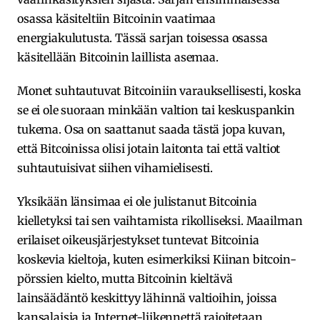
osassa käsiteltiin Bitcoinin vaatimaa
energiakulutusta. Tässä sarjan toisessa osassa
käsitellään Bitcoinin laillista asemaa.
Monet suhtautuvat Bitcoiniin varauksellisesti, koska
se ei ole suoraan minkään valtion tai keskuspankin
tukema. Osa on saattanut saada tästä jopa kuvan,
että Bitcoinissa olisi jotain laitonta tai että valtiot
suhtautuisivat siihen vihamielisesti.
Yksikään länsimaa ei ole julistanut Bitcoinia
kielletyksi tai sen vaihtamista rikolliseksi. Maailman
erilaiset oikeusjärjestykset tuntevat Bitcoinia
koskevia kieltoja, kuten esimerkiksi Kiinan bitcoin-
pörssien kielto, mutta Bitcoinin kieltävä
lainsäädäntö keskittyy lähinnä valtioihin, joissa
kansalaisia ja Internet-liikennettä rajoitetaan