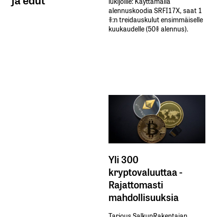
lukijoille: Käyttämällä​ ​
alennuskoodia​ ​SRFI17X,​ ​saat​ ​1
%:n treidauskulut​ ​ensimmäiselle​ ​
kuukaudelle​ ​(50%​ ​alennus).
Yli 300
kryptovaluuttaa -
Rajattomasti
mahdollisuuksia
Tarjous SalkunRakentajan