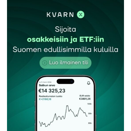
kirjautua
sisään
rekisteröityä
Sähköpostiosoitettasi ei julkaista.
Pakolliset
kentät on merkitty
*
Kommentti
*
Nimesi tai nimimerkkisi
*