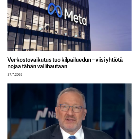
Verkostovaikutus tuo kilpailuedun – viisi yhtiötä
nojaa tähän vallihautaan
27.7.2026