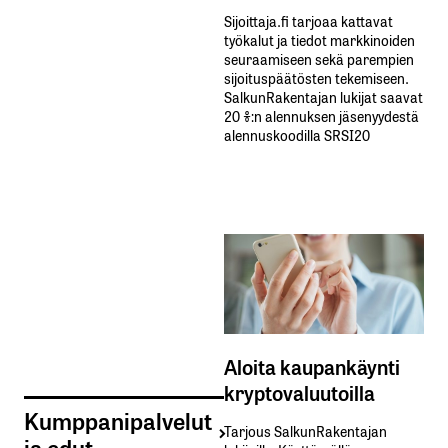
Sijoittaja.fi tarjoaa kattavat
työkalut ja tiedot markkinoiden
seuraamiseen sekä parempien
sijoituspäätösten tekemiseen.
SalkunRakentajan lukijat saavat
20 %:n alennuksen jäsenyydestä
alennuskoodilla SRSI20
Aloita kaupankäynti
kryptovaluutoilla
Kumppanipalvelut
Tarjous SalkunRakentajan
ja edut