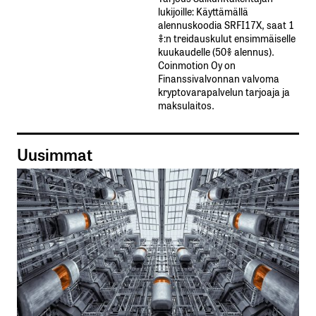
lukijoille: Käyttämällä​ ​
alennuskoodia​ ​SRFI17X,​ ​saat​ ​1
%:n treidauskulut​ ​ensimmäiselle​ ​
kuukaudelle​ ​(50%​ ​alennus).
Coinmotion Oy on
Finanssivalvonnan valvoma
kryptovarapalvelun tarjoaja ja
maksulaitos.
Uusimmat