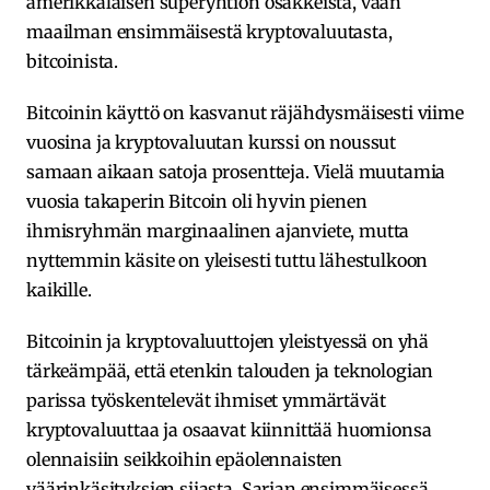
amerikkalaisen superyhtiön osakkeista, vaan
maailman ensimmäisestä kryptovaluutasta,
bitcoinista.
Bitcoinin käyttö on kasvanut räjähdysmäisesti viime
vuosina ja kryptovaluutan kurssi on noussut
samaan aikaan satoja prosentteja. Vielä muutamia
vuosia takaperin Bitcoin oli hyvin pienen
ihmisryhmän marginaalinen ajanviete, mutta
nyttemmin käsite on yleisesti tuttu lähestulkoon
kaikille.
Bitcoinin ja kryptovaluuttojen yleistyessä on yhä
tärkeämpää, että etenkin talouden ja teknologian
parissa työskentelevät ihmiset ymmärtävät
kryptovaluuttaa ja osaavat kiinnittää huomionsa
olennaisiin seikkoihin epäolennaisten
väärinkäsityksien sijasta. Sarjan ensimmäisessä