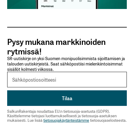
Sähköpostiosoitteesi
*
Tilaa SalkunRakentajan uutiskirje
Pysy mukana markkinoiden
Lähetä kommentti
rytmissä!
SR-uutiskirje on yksi Suomen monipuolisimmista sijoittamisen ja
talouden uutiskirjeistä. Saat sähköpostiisi mielenkiintoisimmat
sisällöt kolmesti viikossa.
SalkunRakentaja noudattaa EU:n tietosuoja-asetusta (GDPR).
Käsittelemme tietojasi luottamuksellisesti ja tietosuoja-asetuksen
mukaisesti. Lue lisää
tietosuojakäytänteistämme
tietosuojaselosteesta.