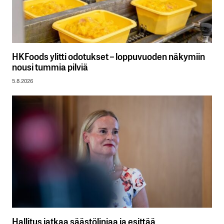
HKFoods ylitti odotukset – loppuvuoden näkymiin
nousi tummia pilviä
5.8.2026
Hallitus jatkaa säästölinjaa ja esittää