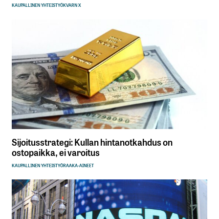
KAUPALLINEN YHTEISTYÖ
KVARN X
Sijoitusstrategi: Kullan hintanotkahdus on
ostopaikka, ei varoitus
KAUPALLINEN YHTEISTYÖ
RAAKA-AINEET