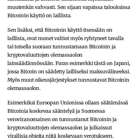
muutenkin vahvasti. Sen sijaan vapaissa talouksissa
Bitcoinin käyttö on laillista.
Sen lisäksi, että Bitcoinin käyttö itsessään on
laillista, ovat monet valtiot myös ryhtyneet tavalla
tai toisella suoraan tunnustamaan Bitcoinin ja
kryptovaluuttojen olemassaolon
lainsäädännössään. Paras esimerkki tästä on Japani,
jossa Bitcoin on säädetty lailliseksi maksuvälineeksi.
Myös muut oikeusjärjestykset tunnustavat Bitcoinin
olemassaolon.
Esimerkiksi Euroopan Unionissa ollaan säätämässä
Bitcoinia koskevaa sääntelyä ja Suomessa
veroviranomainen on tunnustanut Bitcoinin ja
kryptovaluuttojen olemassaolon ja julkaissut
virallisia ohjeita niitä koskevaan verotukseen.