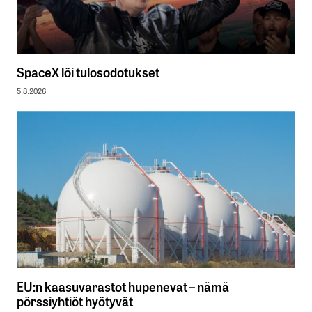
SpaceX löi tulosodotukset
5.8.2026
EU:n kaasuvarastot hupenevat – nämä
pörssiyhtiöt hyötyvät