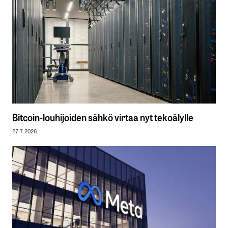
Bitcoin-louhijoiden sähkö virtaa nyt tekoälylle
27.7.2026