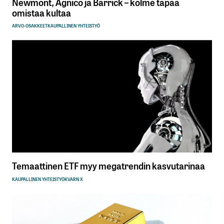
Newmont, Agnico ja Barrick – kolme tapaa
omistaa kultaa
ARVO-OSAKKEET
KAUPALLINEN YHTEISTYÖ
Temaattinen ETF myy megatrendin kasvutarinaa
KAUPALLINEN YHTEISTYÖ
KVARN X