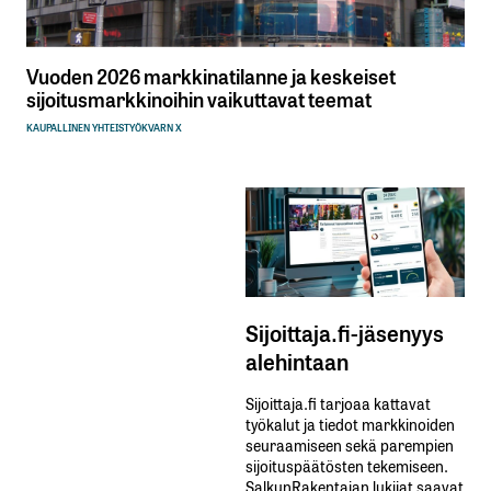
Vuoden 2026 markkinatilanne ja keskeiset
sijoitusmarkkinoihin vaikuttavat teemat
KAUPALLINEN YHTEISTYÖ
KVARN X
Sijoittaja.fi-jäsenyys
alehintaan
Sijoittaja.fi tarjoaa kattavat
työkalut ja tiedot markkinoiden
seuraamiseen sekä parempien
sijoituspäätösten tekemiseen.
SalkunRakentajan lukijat saavat