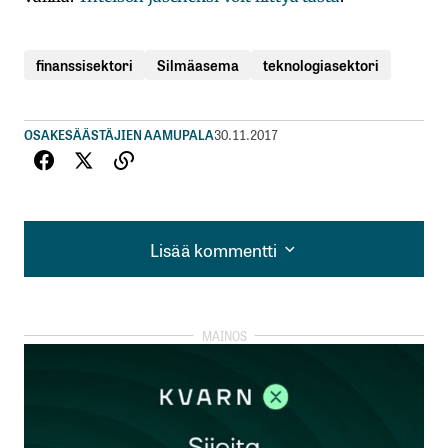
finanssisektori
Silmäasema
teknologiasektori
OSAKESÄÄSTÄJIEN AAMUPALA
30.11.2017
Lisää kommentti
Lisää kommentti
kirjautua
sisään
rekisteröityä