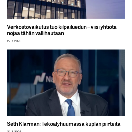
Verkostovaikutus tuo kilpailuedun – viisi yhtiötä
nojaa tähän vallihautaan
27.7.2026
Seth Klarman: Tekoälyhuumassa kuplan piirteitä
21.7.2026