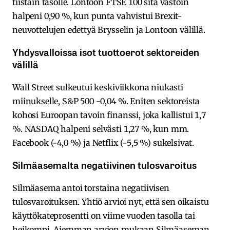
tiistain tasolle. Lontoon FTSE 100 sitä vastoin
halpeni 0,90 %, kun punta vahvistui Brexit-
neuvottelujen edettyä Brysselin ja Lontoon välillä.
Yhdysvalloissa isot tuottoerot sektoreiden
välillä
Wall Street sulkeutui keskiviikkona niukasti
miinukselle, S&P 500 -0,04 %. Eniten sektoreista
kohosi Euroopan tavoin finanssi, joka kallistui 1,7
%. NASDAQ halpeni selvästi 1,27 %, kun mm.
Facebook (-4,0 %) ja Netflix (-5,5 %) sukelsivat.
Silmäasemalta negatiivinen tulosvaroitus
Silmäasema antoi torstaina negatiivisen
tulosvaroituksen. Yhtiö arvioi nyt, että sen oikaistu
käyttökateprosentti on viime vuoden tasolla tai
heikompi. Aiemman arvion mukaan Silmäaseman