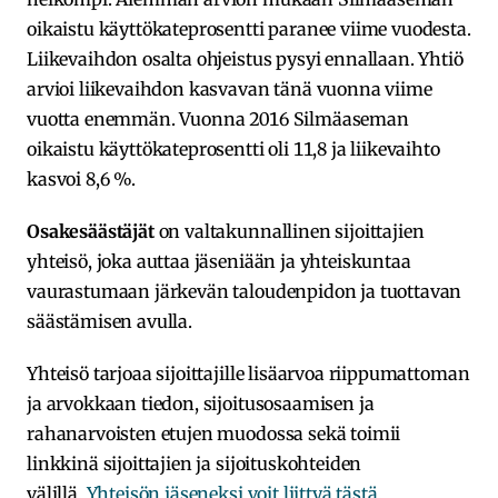
oikaistu käyttökateprosentti paranee viime vuodesta.
Liikevaihdon osalta ohjeistus pysyi ennallaan. Yhtiö
arvioi liikevaihdon kasvavan tänä vuonna viime
vuotta enemmän. Vuonna 2016 Silmäaseman
oikaistu käyttökateprosentti oli 11,8 ja liikevaihto
kasvoi 8,6 %.
Osakesäästäjät
on valtakunnallinen sijoittajien
yhteisö, joka auttaa jäseniään ja yhteiskuntaa
vaurastumaan järkevän taloudenpidon ja tuottavan
säästämisen avulla.
Yhteisö tarjoaa sijoittajille lisäarvoa riippumattoman
ja arvokkaan tiedon, sijoitusosaamisen ja
rahanarvoisten etujen muodossa sekä toimii
linkkinä sijoittajien ja sijoituskohteiden
välillä.
Yhteisön jäseneksi voit liittyä tästä
.