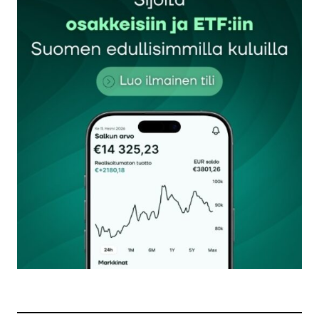
Sähköpostiosoitettasi ei julkaista.
Pakolliset
kentät on merkitty
*
Kommentti
*
Nimesi tai nimimerkkisi
*
Sähköpostiosoitteesi
*
Tilaa SalkunRakentajan uutiskirje