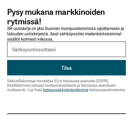
Pysy mukana markkinoiden
Lähetä kommentti
rytmissä!
SR-uutiskirje on yksi Suomen monipuolisimmista sijoittamisen ja
talouden uutiskirjeistä. Saat sähköpostiisi mielenkiintoisimmat
sisällöt kolmesti viikossa.
SalkunRakentaja noudattaa EU:n tietosuoja-asetusta (GDPR).
Käsittelemme tietojasi luottamuksellisesti ja tietosuoja-asetuksen
mukaisesti. Lue lisää
tietosuojakäytänteistämme
tietosuojaselosteesta.