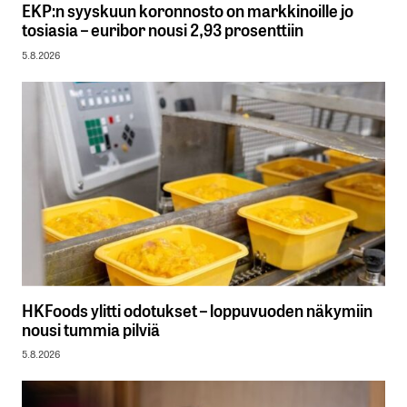
EKP:n syyskuun koronnosto on markkinoille jo
tosiasia – euribor nousi 2,93 prosenttiin
5.8.2026
HKFoods ylitti odotukset – loppuvuoden näkymiin
nousi tummia pilviä
5.8.2026