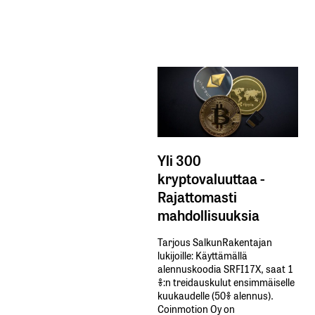
Yli 300
kryptovaluuttaa -
Rajattomasti
mahdollisuuksia
Tarjous SalkunRakentajan
lukijoille: Käyttämällä​ ​
alennuskoodia​ ​SRFI17X,​ ​saat​ ​1
%:n treidauskulut​ ​ensimmäiselle​ ​
kuukaudelle​ ​(50%​ ​alennus).
Coinmotion Oy on