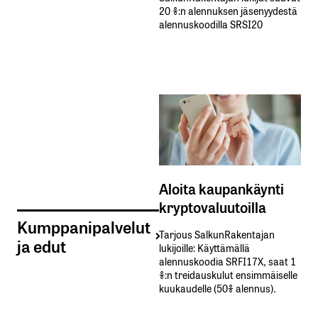
20 %:n alennuksen jäsenyydestä
alennuskoodilla SRSI20
Aloita kaupankäynti
kryptovaluutoilla
Kumppanipalvelut
Tarjous SalkunRakentajan
ja edut
lukijoille: Käyttämällä​ ​
alennuskoodia​ ​SRFI17X,​ ​saat​ ​1
%:n treidauskulut​ ​ensimmäiselle​ ​
kuukaudelle​ ​(50%​ ​alennus).