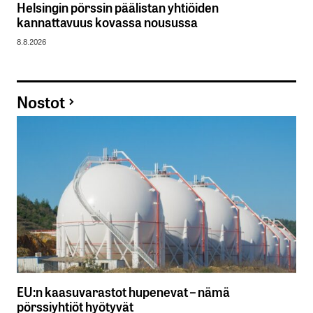
Helsingin pörssin päälistan yhtiöiden
kannattavuus kovassa nousussa
8.8.2026
Nostot
EU:n kaasuvarastot hupenevat – nämä
pörssiyhtiöt hyötyvät