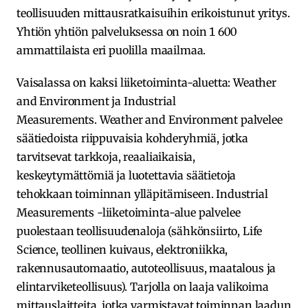
teollisuuden mittausratkaisuihin erikoistunut yritys.
Yhtiön yhtiön palveluksessa on noin 1 600
ammattilaista eri puolilla maailmaa.
Vaisalassa on kaksi liiketoiminta-aluetta: Weather
and Environment ja Industrial
Measurements. Weather and Environment palvelee
säätiedoista riippuvaisia kohderyhmiä, jotka
tarvitsevat tarkkoja, reaaliaikaisia,
keskeytymättömiä ja luotettavia säätietoja
tehokkaan toiminnan ylläpitämiseen. Industrial
Measurements -liiketoiminta-alue palvelee
puolestaan teollisuudenaloja​ (sähkönsiirto, Life
Science, teollinen kuivaus, elektroniikka,
rakennusautomaatio, autoteollisuus, maatalous ja
elintarviketeollisuus). Tarjolla on laaja valikoima
mittauslaitteita, jotka varmistavat toiminnan laadun