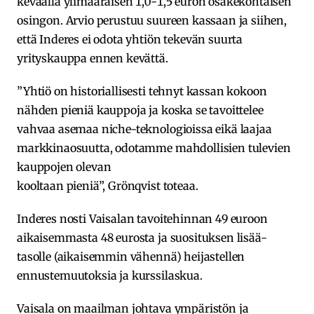
keväällä ylimääräisen 1,0-1,5 euron osakekohtaisen
osingon. Arvio perustuu suureen kassaan ja siihen,
että Inderes ei odota yhtiön tekevän suurta
yrityskauppa ennen kevättä.
”Yhtiö on historiallisesti tehnyt kassan kokoon
nähden pieniä kauppoja ja koska se tavoittelee
vahvaa asemaa niche-teknologioissa eikä laajaa
markkinaosuutta, odotamme mahdollisien tulevien
kauppojen olevan
kooltaan pieniä”, Grönqvist toteaa.
Inderes nosti Vaisalan tavoitehinnan 49 euroon
aikaisemmasta 48 eurosta ja suosituksen lisää-
tasolle (aikaisemmin vähennä) heijastellen
ennustemuutoksia ja kurssilaskua.
Vaisala on maailman johtava ympäristön ja