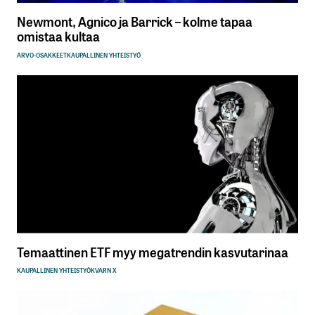
Newmont, Agnico ja Barrick – kolme tapaa
omistaa kultaa
ARVO-OSAKKEET
KAUPALLINEN YHTEISTYÖ
Temaattinen ETF myy megatrendin kasvutarinaa
KAUPALLINEN YHTEISTYÖ
KVARN X