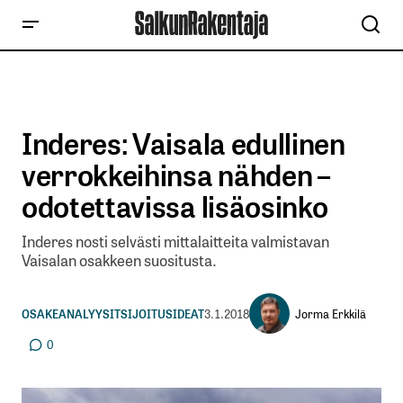
Inderes: Vaisala edullinen
verrokkeihinsa nähden –
odotettavissa lisäosinko
Inderes nosti selvästi mittalaitteita valmistavan
Vaisalan osakkeen suositusta.
Jorma Erkkilä
OSAKEANALYYSIT
SIJOITUSIDEAT
3.1.2018
0