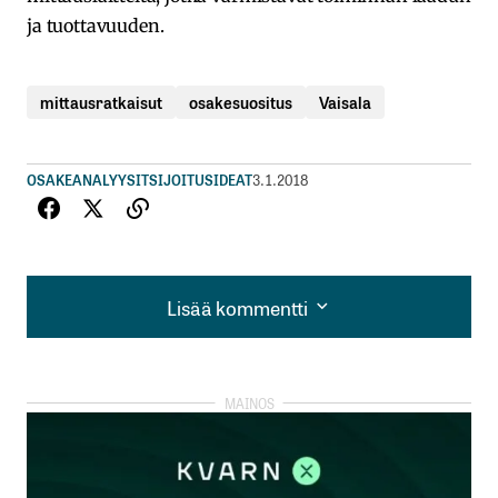
ja tuottavuuden.
mittausratkaisut
osakesuositus
Vaisala
OSAKEANALYYSIT
SIJOITUSIDEAT
3.1.2018
Lisää kommentti
Lisää kommentti
kirjautua
sisään
rekisteröityä