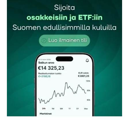
Sähköpostiosoitettasi ei julkaista.
Pakolliset
kentät on merkitty
*
Kommentti
*
Nimesi tai nimimerkkisi
*
Sähköpostiosoitteesi
*