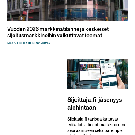
Vuoden 2026 markkinatilanne ja keskeiset
sijoitusmarkkinoihin vaikuttavat teemat
KAUPALLINEN YHTEISTYÖ
KVARN X
Sijoittaja.fi-jäsenyys
alehintaan
Sijoittaja.fi tarjoaa kattavat
työkalut ja tiedot markkinoiden
seuraamiseen sekä parempien