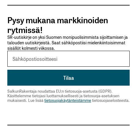
Tilaa SalkunRakentajan uutiskirje
Pysy mukana markkinoiden
Lähetä kommentti
rytmissä!
SR-uutiskirje on yksi Suomen monipuolisimmista sijoittamisen ja
talouden uutiskirjeistä. Saat sähköpostiisi mielenkiintoisimmat
sisällöt kolmesti viikossa.
SalkunRakentaja noudattaa EU:n tietosuoja-asetusta (GDPR).
Käsittelemme tietojasi luottamuksellisesti ja tietosuoja-asetuksen
mukaisesti. Lue lisää
tietosuojakäytänteistämme
tietosuojaselosteesta.