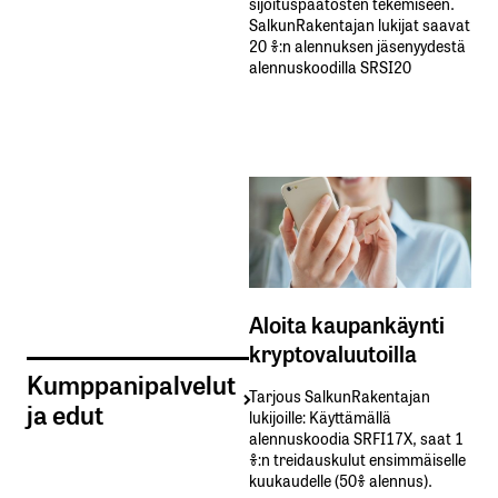
sijoituspäätösten tekemiseen.
SalkunRakentajan lukijat saavat
20 %:n alennuksen jäsenyydestä
alennuskoodilla SRSI20
Aloita kaupankäynti
kryptovaluutoilla
Kumppanipalvelut
Tarjous SalkunRakentajan
ja edut
lukijoille: Käyttämällä​ ​
alennuskoodia​ ​SRFI17X,​ ​saat​ ​1
%:n treidauskulut​ ​ensimmäiselle​ ​
kuukaudelle​ ​(50%​ ​alennus).