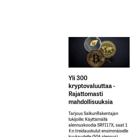
Yli 300
kryptovaluuttaa -
Rajattomasti
mahdollisuuksia
Tarjous SalkunRakentajan
lukijoille: Käyttämällä​ ​
alennuskoodia​ ​SRFI17X,​ ​saat​ ​1
%:n treidauskulut​ ​ensimmäiselle​ ​
kuukaudelle​ ​(50%​ ​alennus).