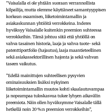
”Vaisalalla ei ole yhtään suoraan verrannollista
kilpailija, mutta olemme käyttäneet samantyyppisen
korkean osaamisen, liiketoimintamallin ja
asiakaskunnan yhtiöitä verrokkeina. Inderes
hyväksyy Vaisalalle kuitenkin preemion suhteessa
verrokkeihin. Tämä johtuu siitä että yhtiöllä on
vahva tasainen historia, laaja ja vahva tuote- sekä
patenttiportfolio (hajautus), laaja maantieteellinen
sekä asiakassektorillinen hajonta ja sekä vahvan
taseen vaikutus.
”Edellä mainittujen suhteellisen pysyvien
ominaisuuksien lisäksi nykyinen
liiketoimintamallin muutos kohti skaalautuvampaa
ja nopeampaa tuloskasvua tukee lyhyen aikavälin
preemiota. Näin ollen hyväksymme Vaisalalle tällä
hetkellä noin 20 %:n preemion verrokkeihin”,