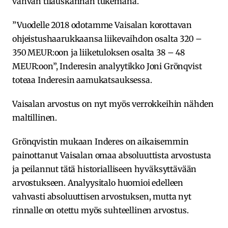
vahvan tilauskannan tukemana.
”Vuodelle 2018 odotamme Vaisalan korottavan
ohjeistushaarukkaansa liikevaihdon osalta 320 –
350 MEUR:oon ja liiketuloksen osalta 38 – 48
MEUR:oon”, Inderesin analyytikko Joni Grönqvist
toteaa Inderesin aamukatsauksessa.
Vaisalan arvostus on nyt myös verrokkeihin nähden
maltillinen.
Grönqvistin mukaan Inderes on aikaisemmin
painottanut Vaisalan omaa absoluuttista arvostusta
ja peilannut tätä historialliseen hyväksyttävään
arvostukseen. Analyysitalo huomioi edelleen
vahvasti absoluuttisen arvostuksen, mutta nyt
rinnalle on otettu myös suhteellinen arvostus.