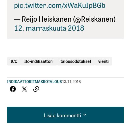
pic.twitter.com/xWaKuIpBGb
— Reijo Heiskanen (@Reiskanen)
12. marraskuuta 2018
ICC
Ifo-indikaattori
talousodotukset
vienti
INDIKAATTORIT
MAKROTALOUS
13.11.2018
Lisää kommentti
Lisää kommentti