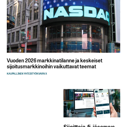
Vuoden 2026 markkinatilanne ja keskeiset
sijoitusmarkkinoihin vaikuttavat teemat
KAUPALLINEN YHTEISTYÖ
KVARN X
Sijoittaja.fi-jäsenyys