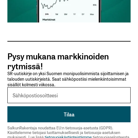
Sähköpostiosoitteesi
*
Tilaa SalkunRakentajan uutiskirje
Pysy mukana markkinoiden
Lähetä kommentti
rytmissä!
SR-uutiskirje on yksi Suomen monipuolisimmista sijoittamisen ja
talouden uutiskirjeistä. Saat sähköpostiisi mielenkiintoisimmat
sisällöt kolmesti viikossa.
SalkunRakentaja noudattaa EU:n tietosuoja-asetusta (GDPR).
Käsittelemme tietojasi luottamuksellisesti ja tietosuoja-asetuksen
mukaisesti. Lue lisää
tietosuojakäytänteistämme
tietosuojaselosteesta.