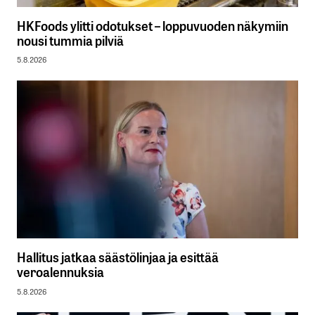
HKFoods ylitti odotukset – loppuvuoden näkymiin
nousi tummia pilviä
5.8.2026
Hallitus jatkaa säästölinjaa ja esittää
veroalennuksia
5.8.2026