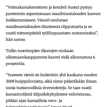
”Voimakasrakenteinen ja kestävä Suomi pystyy
paremmin sopeutumaan maailmantalouden kasvun
heikkenemiseen. Väestö vanhenee
maailmantalouden tilanteesta riippumatta ja se
vaatii toimenpiteitä työllisyysasteen nostamiseksi”,
hän sanoo.
Tullin tuoreimpien tilastojen mukaan
ulkomaankauppamme kasvoi vielä alkuvuonna 6
prosenttia.
”Suomen vienti on kuitenkin yhä kaukana vuoden
2008 huippuluvuista, eikä sinne päästäkään ilman
uusia tuotannollisia investointeja. Se taas vaatii
kansainvälistä kilpailukykyämme vahvistavaa,
pitkän ajan kansallisia vero- ja
työmarkkinaratkaisuja”, toteaa Vuori.