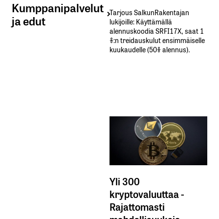
Kumppanipalvelut
Tarjous SalkunRakentajan
ja edut
lukijoille: Käyttämällä​ ​
alennuskoodia​ ​SRFI17X,​ ​saat​ ​1
%:n treidauskulut​ ​ensimmäiselle​ ​
kuukaudelle​ ​(50%​ ​alennus).
Yli 300
kryptovaluuttaa -
Rajattomasti