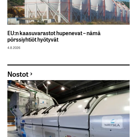
EU:n kaasuvarastot hupenevat – nämä
pörssiyhtiöt hyötyvät
4.8.2026
Nostot