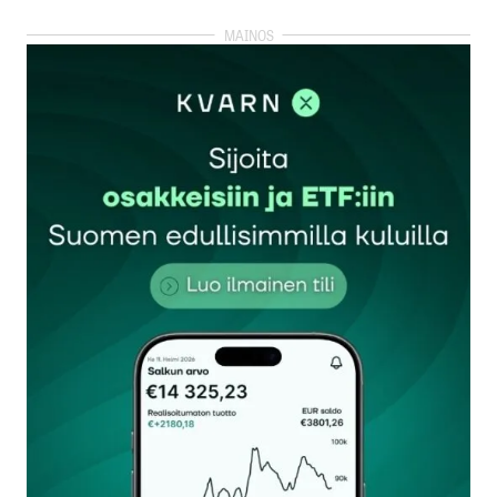
kirjautua
sisään
rekisteröityä
Sähköpostiosoitettasi ei julkaista.
Pakolliset
kentät on merkitty
*
Kommentti
*
Nimesi tai nimimerkkisi
*