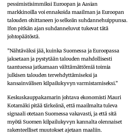
pessimistisimmiksi Euroopan ja Aasian
markkinoilla voi ennakoida maailman ja Euroopan
talouden ohittaneen jo selkeän suhdannehuippunsa.
Ifon pitkän ajan suhdanneluvut tukevat tätä
johtopäätöstä.
”Nähtäväksi jää, kuinka Suomessa ja Euroopassa
jaksetaan ja pystytään talouden mahdollisesti
taantuessa jatkamaan välttämättömiä toimia
julkisen talouden tervehdyttämiseksi ja
kansainvälisen kilpailukyvyn varmistamiseksi.”
Keskuskauppakamarin johtava ekonomisti Mauri
Kotamäki pitää tärkeänä, että maailmalta tuleva
signaali otetaan Suomessa vakavasti, ja että sitä
myötä Suomen kilpailukyvyn kannalta olennaiset
rakenteelliset muutokset ajetaan maaliin.