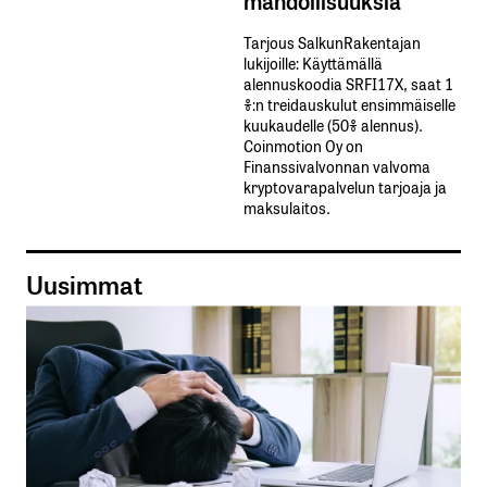
mahdollisuuksia
Tarjous SalkunRakentajan
lukijoille: Käyttämällä​ ​
alennuskoodia​ ​SRFI17X,​ ​saat​ ​1
%:n treidauskulut​ ​ensimmäiselle​ ​
kuukaudelle​ ​(50%​ ​alennus).
Coinmotion Oy on
Finanssivalvonnan valvoma
kryptovarapalvelun tarjoaja ja
maksulaitos.
Uusimmat