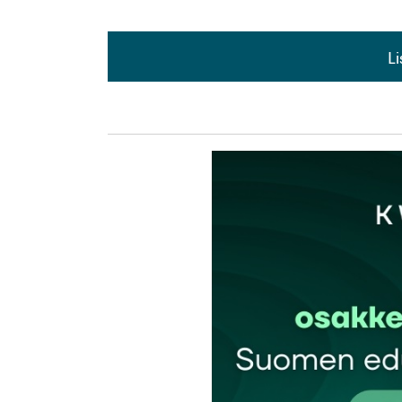
L
L
kirj
Sähköpostiosoitettasi ei julkaista.
Pakollis
Kommentti
*