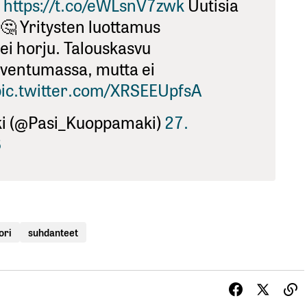
.
https://t.co/eWLsnV7zwk
Uutisia
u🤔 Yritysten luottamus
ei horju. Talouskasvu
iventumassa, mutta ei
pic.twitter.com/XRSEEUpfsA
i (@Pasi_Kuoppamaki)
27.
8
ori
suhdanteet