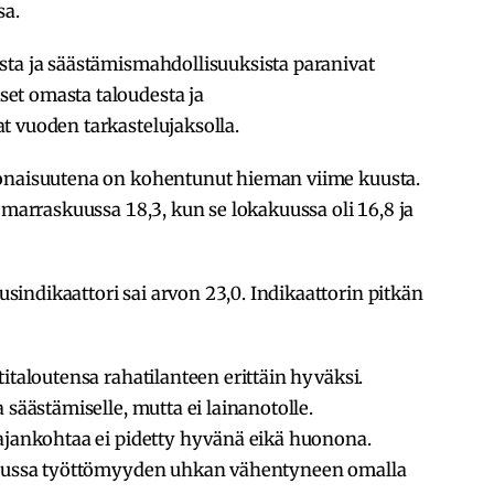
sa.
sta ja säästämismahdollisuuksista paranivat
et omasta taloudesta ja
t vuoden tarkastelujaksolla.
konaisuutena on kohentunut hieman viime kuusta.
 marraskuussa 18,3, kun se lokakuussa oli 16,8 ja
indikaattori sai arvon 23,0. Indikaattorin pitkän
italoutensa rahatilanteen erittäin hyväksi.
 säästämiselle, mutta ei lainanotolle.
 ajankohtaa ei pidetty hyvänä eikä huonona.
skuussa työttömyyden uhkan vähentyneen omalla