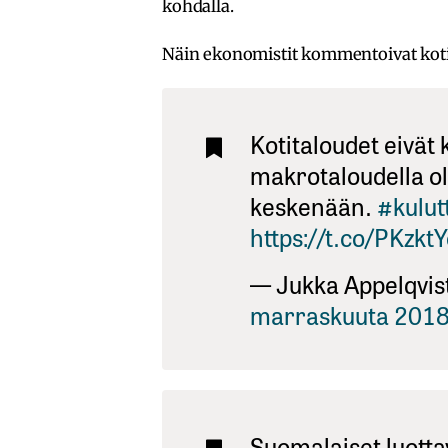
kohdalla.
Näin ekonomistit kommentoivat kotit
Kotitaloudet eivät 
makrotaloudella ol
keskenään.
#kulut
https://t.co/PKzkt
— Jukka Appelqvis
marraskuuta 201
Suomalaiset luott