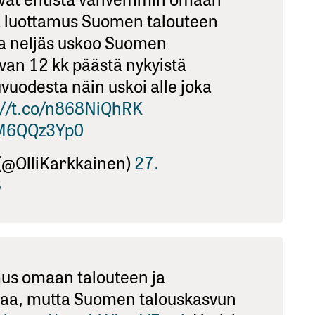
a luottamus Suomen talouteen
ka neljäs uskoo Suomen
evan 12 kk päästä nykyistä
uodesta näin uskoi alle joka
://t.co/n868NiQhRK
SM6QQz3Yp0
 (@OlliKarkkainen)
27.
8
mus omaan talouteen ja
kkaa, mutta Suomen talouskasvun