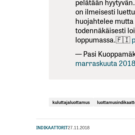
pelätään hyytyvän
on ilmeisesti luett
huojahtelee mutta 
todennäkäisesti lo
loppumassa.🇫🇮
— Pasi Kuoppamäk
marraskuuta 201
kuluttajaluottamus
luottamusindikaatt
INDIKAATTORIT
27.11.2018