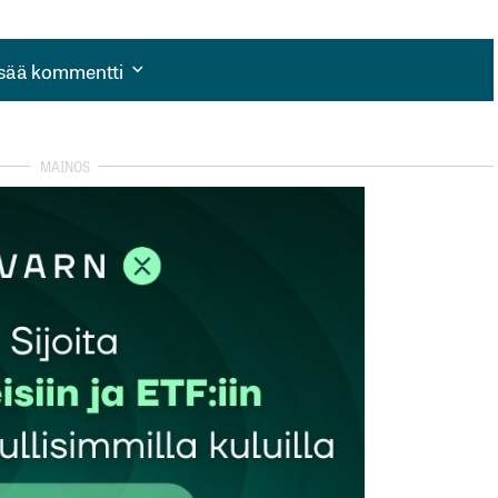
isää kommentti
isää kommentti
autua sisään
rekisteröityä
et kentät on merkitty
*