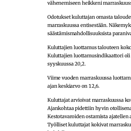
vähenemiseen heikkeni marraskuus
Odotukset kuluttajan omasta taloude
marraskuussa entisestään. Näkemyks
säästämismahdollisuuksista paraniva
Kuluttajien luottamus talouteen ko
Kuluttajien luottamusindikaattori oli
syyskuussa 20,2.
Viime vuoden marraskuussa luottamus
ajan keskiarvo on 12,6.
Kuluttajat arvioivat marraskuussa kot
Ajankohtaa pidettiin hyvin otollisena
Kestotavaroiden ostamista ajatellen
Työlliset kuluttajat kokivat marra