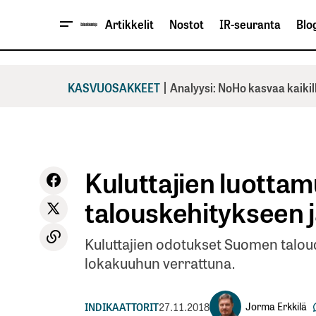
Artikkelit
Nostot
IR-seuranta
Blog
|
KASVUOSAKKEET
Analyysi: NoHo kasvaa kaikil
Kuluttajien luott
talouskehitykseen 
Kuluttajien odotukset Suomen talou
lokakuuhun verrattuna.
Jorma Erkkilä
INDIKAATTORIT
27.11.2018