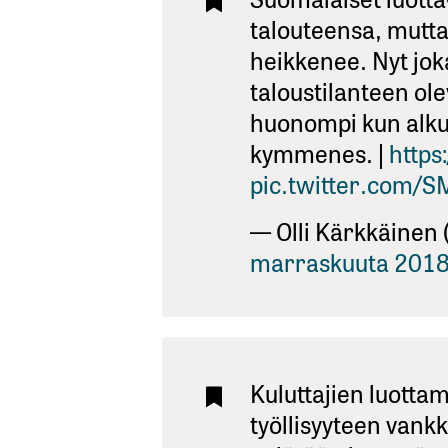
talouteensa, mutt
heikkenee. Nyt jo
taloustilanteen ol
huonompi kun alkuv
kymmenes. |
https
pic.twitter.com/
— Olli Kärkkäinen
marraskuuta 201
Kuluttajien luotta
työllisyyteen van