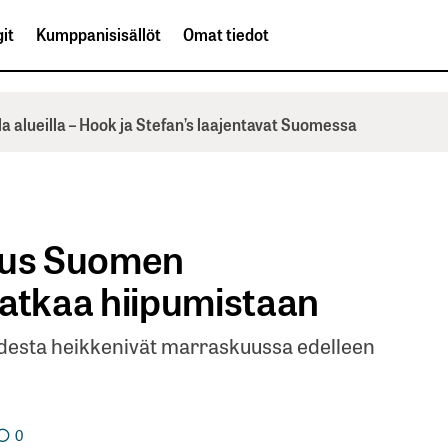
it
Kumppanisisällöt
Omat tiedot
la alueilla – Hook ja Stefan’s laajentavat Suomessa
amus Suomen
jatkaa hiipumistaan
desta heikkenivät marraskuussa edelleen
0