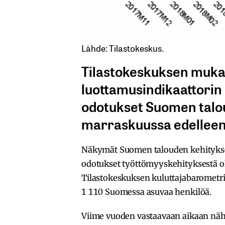
Lähde: Tilastokeskus.
Tilastokeskuksen muka
luottamusindikaattorin 
odotukset Suomen talo
marraskuussa edelleen
Näkymät Suomen talouden kehityksest
odotukset työttömyyskehityksestä ol
Tilastokeskuksen kuluttajabarometrii
1 110 Suomessa asuvaa henkilöä.
Viime vuoden vastaavaan aikaan nä