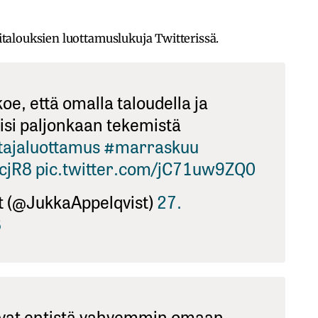
alouksien luottamuslukuja Twitterissä.
koe, että omalla taloudella ja
isi paljonkaan tekemistä
tajaluottamus
#marraskuu
YcjR8
pic.twitter.com/jC71uw9ZQ0
t (@JukkaAppelqvist)
27.
8
avat entistä vahvemmin omaan