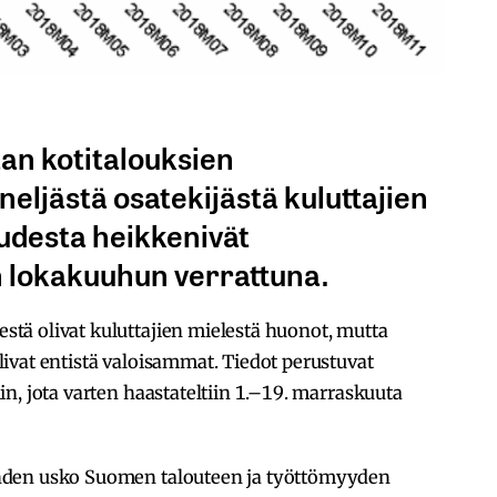
an kotitalouksien
neljästä osatekijästä kuluttajien
udesta heikkenivät
 lokakuuhun verrattuna.
ä olivat kuluttajien mielestä huonot, mutta
ivat entistä valoisammat. Tiedot perustuvat
n, jota varten haastateltiin 1.–19. marraskuuta
hden usko Suomen talouteen ja työttömyyden