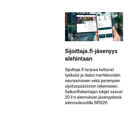
Sijoittaja.fi-jäsenyys
alehintaan
Sijoittaja.fi tarjoaa kattavat
työkalut ja tiedot markkinoiden
seuraamiseen sekä parempien
sijoituspäätösten tekemiseen.
SalkunRakentajan lukijat saavat
20 %:n alennuksen jäsenyydestä
alennuskoodilla SRSI20