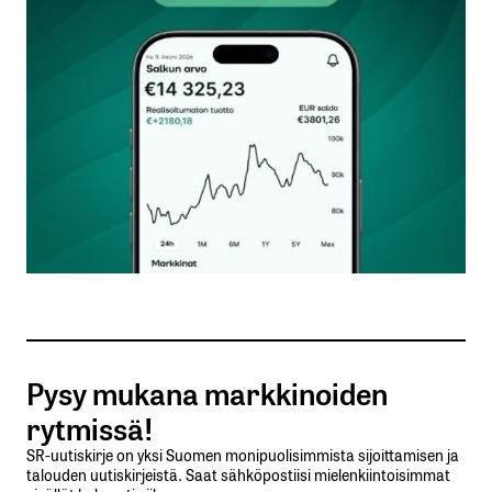
Kommentti
*
Nimesi tai nimimerkkisi
*
Sähköpostiosoitteesi
*
Tilaa SalkunRakentajan uutiskirje
Pysy mukana markkinoiden
Lähetä kommentti
rytmissä!
SR-uutiskirje on yksi Suomen monipuolisimmista sijoittamisen ja
talouden uutiskirjeistä. Saat sähköpostiisi mielenkiintoisimmat