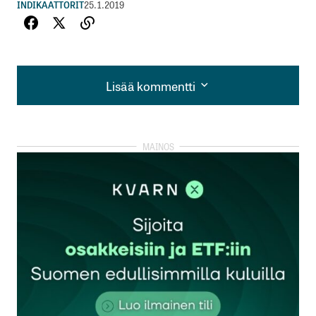
INDIKAATTORIT
25.1.2019
Lisää kommentti
Lisää kommentti
kirjautua
sisään
rekisteröityä
Sähköpostiosoitettasi ei julkaista.
Pakolliset
kentät on merkitty
*