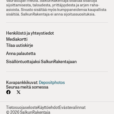
Vaurastujan media. SalkunRakentaja sisältää sisältöjä
sijoittamisesta, taloudesta, yrittäjyydesta ja arjen raha-
asioista. Sivusto sisältää myös kumppaneidensa kaupallista
sisältöä. SalkunRakentaja ei anna sijoitussuosituksia.
Henkilöstö ja yhteystiedot
Mediakortti
Tilaa uutiskirje
Anna palautetta
Sisällöntuottajaksi SalkunRakentajaan
Kuvapankkikuvat:
Depositphotos
Seuraa meitä somessa
Tietosuojaseloste
Käyttöehdot
Evästevalinnat
© 2026 SalkunRakentaja