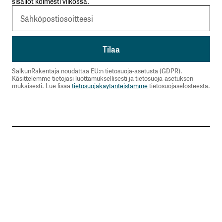
sisällöt kolmesti viikossa.
SalkunRakentaja noudattaa EU:n tietosuoja-asetusta (GDPR).
Käsittelemme tietojasi luottamuksellisesti ja tietosuoja-asetuksen
mukaisesti. Lue lisää
tietosuojakäytänteistämme
tietosuojaselosteesta.