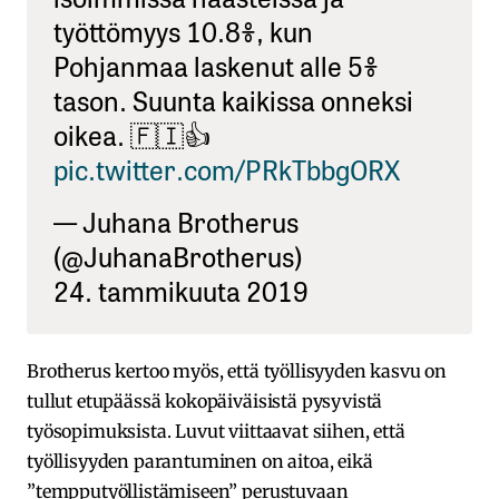
työttömyys 10.8%, kun
Pohjanmaa laskenut alle 5%
tason. Suunta kaikissa onneksi
oikea. 🇫🇮👍
pic.twitter.com/PRkTbbgORX
— Juhana Brotherus
(@JuhanaBrotherus)
24. tammikuuta 2019
Brotherus kertoo myös, että työllisyyden kasvu on
tullut etupäässä kokopäiväisistä pysyvistä
työsopimuksista. Luvut viittaavat siihen, että
työllisyyden parantuminen on aitoa, eikä
”tempputyöllistämiseen” perustuvaan