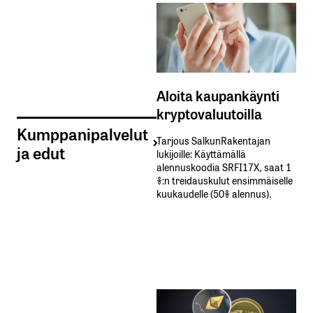
Aloita kaupankäynti
kryptovaluutoilla
Kumppanipalvelut
Tarjous SalkunRakentajan
ja edut
lukijoille: Käyttämällä​ ​
alennuskoodia​ ​SRFI17X,​ ​saat​ ​1
%:n treidauskulut​ ​ensimmäiselle​ ​
kuukaudelle​ ​(50%​ ​alennus).