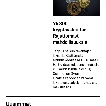
Yli 300
kryptovaluuttaa -
Rajattomasti
mahdollisuuksia
Tarjous SalkunRakentajan
lukijoille: Käyttämällä​ ​
alennuskoodia​ ​SRFI17X,​ ​saat​ ​1
%:n treidauskulut​ ​ensimmäiselle​ ​
kuukaudelle​ ​(50%​ ​alennus).
Coinmotion Oy on
Finanssivalvonnan valvoma
kryptovarapalvelun tarjoaja ja
maksulaitos.
Uusimmat