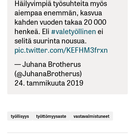
Häilyvimpiä työsuhteita myös
aiempaa enemmän, kasvua
kahden vuoden takaa 20 000
henkeä. Eli
#valetyöllinen
ei
selitä suurinta nousua.
pic.twitter.com/KEFHM3frxn
— Juhana Brotherus
(@JuhanaBrotherus)
24. tammikuuta 2019
työllisyys
työttömyysaste
vastavalmistuneet