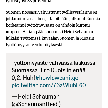
työllistynyt 83 prosenttia.
Suomen nopeasti vahvistunut työllisyystilanne on
johtanut myös siihen, että pitkään jatkunut Ruotsia
korkeampi työttömyysaste on vihdoin kurottu
umpeen. Aktian pääekonomisti Heidi Schauman
julkaisi Twitterissä kuvaajan Suomen ja Ruotsin
työttömyysasteen kehityksestä.
Työttömyyaste vahvassa laskussa
Suomessa. Ero Ruotsiin enää
0,2. Huh!
#howlowcanitgo
pic.twitter.com/76aWlubE60
— Heidi Schauman
(@SchaumanHeidi)