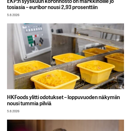
EKP:n syyskuun koronnosto on markkinoille jo
tosiasia – euribor nousi 2,93 prosenttiin
5.8.2026
HKFoods ylitti odotukset – loppuvuoden näkymiin
nousi tummia pilviä
5.8.2026