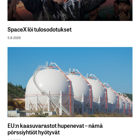
SpaceX löi tulosodotukset
5.8.2026
EU:n kaasuvarastot hupenevat – nämä
pörssiyhtiöt hyötyvät