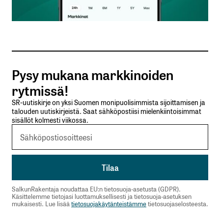
Sähköpostiosoitteesi
*
Tilaa SalkunRakentajan uutiskirje
Pysy mukana markkinoiden
Lähetä kommentti
rytmissä!
SR-uutiskirje on yksi Suomen monipuolisimmista sijoittamisen ja
talouden uutiskirjeistä. Saat sähköpostiisi mielenkiintoisimmat
sisällöt kolmesti viikossa.
SalkunRakentaja noudattaa EU:n tietosuoja-asetusta (GDPR).
Käsittelemme tietojasi luottamuksellisesti ja tietosuoja-asetuksen
mukaisesti. Lue lisää
tietosuojakäytänteistämme
tietosuojaselosteesta.