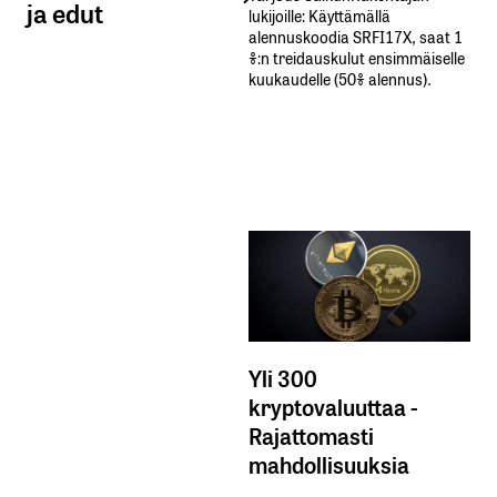
ja edut
lukijoille: Käyttämällä​ ​
alennuskoodia​ ​SRFI17X,​ ​saat​ ​1
%:n treidauskulut​ ​ensimmäiselle​ ​
kuukaudelle​ ​(50%​ ​alennus).
Yli 300
kryptovaluuttaa -
Rajattomasti
mahdollisuuksia