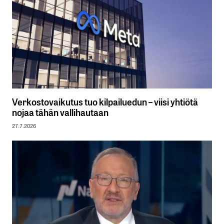
Verkostovaikutus tuo kilpailuedun – viisi yhtiötä
nojaa tähän vallihautaan
27.7.2026