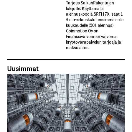
Tarjous SalkunRakentajan
lukijoille: Käyttämällä​ ​
alennuskoodia​ ​SRFI17X,​ ​saat​ ​1
%:n treidauskulut​ ​ensimmäiselle​ ​
kuukaudelle​ ​(50%​ ​alennus).
Coinmotion Oy on
Finanssivalvonnan valvoma
kryptovarapalvelun tarjoaja ja
maksulaitos.
Uusimmat