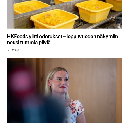
HKFoods ylitti odotukset – loppuvuoden näkymiin
nousi tummia pilviä
5.8.2026