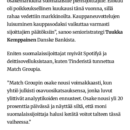
osakemarkkina suomalaisille piensijoittajille. Elokuu
oli poikkeuksellinen kuukausi tänä vuonna, sillä
rahaa vedettiin markkinoilta. Kauppaneuvottelujen
luisuminen kauppasodaksi vaikuttaa varmasti
sijoittajien päätöksiin”, sanoo senioristrategi
Tuukka
Kemppainen
Danske Bankista.
Eniten suomalaissijoittajat myivät Spotifyä ja
deittisovelluksistaan, kuten Tinderistä tunnettua
Match Groupia.
”Match Groupin osake nousi voimakkaasti, kun
yhtiö julkisti osavuosikatsauksensa, jonka luvut
ylittivät analyytikoiden ennusteet. Osake nousi yli 20
prosenttia päivässä ja näyttää siltä, että moni
suomalaissijoittaja halusi kerätä voitot talteen tässä
vaiheessa.”