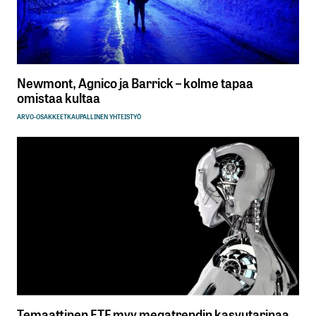
Newmont, Agnico ja Barrick – kolme tapaa
omistaa kultaa
ARVO-OSAKKEET
KAUPALLINEN YHTEISTYÖ
Temaattinen ETF myy megatrendin kasvutarinaa