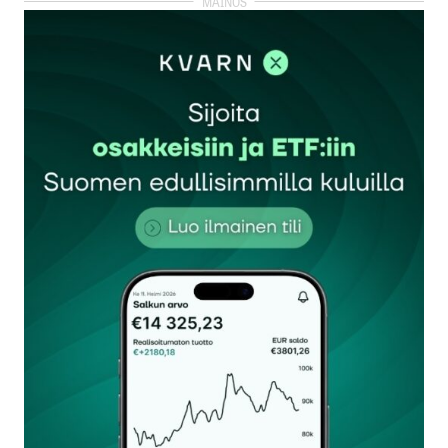
kirjautua
sisään
rekisteröityä
Sähköpostiosoitettasi ei julkaista.
Pakolliset
kentät on merkitty
*
Kommentti
*
Nimesi tai nimimerkkisi
*