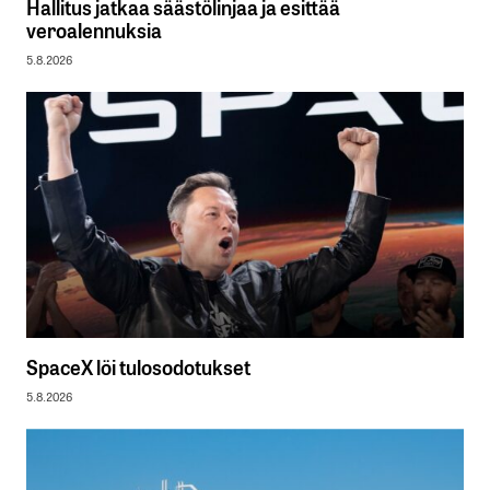
Hallitus jatkaa säästölinjaa ja esittää
veroalennuksia
5.8.2026
SpaceX löi tulosodotukset
5.8.2026