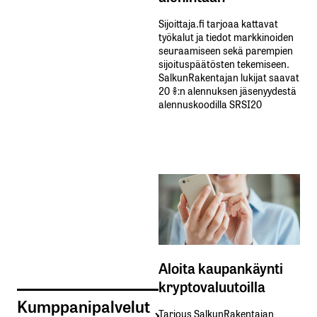
Sijoittaja.fi tarjoaa kattavat
työkalut ja tiedot markkinoiden
seuraamiseen sekä parempien
sijoituspäätösten tekemiseen.
SalkunRakentajan lukijat saavat
20 %:n alennuksen jäsenyydestä
alennuskoodilla SRSI20
Aloita kaupankäynti
kryptovaluutoilla
Kumppanipalvelut
Tarjous SalkunRakentajan