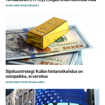
KAUPALLINEN YHTEISTYÖ
KVARN X
Sijoitusstrategi: Kullan hintanotkahdus on
ostopaikka, ei varoitus
KAUPALLINEN YHTEISTYÖ
RAAKA-AINEET