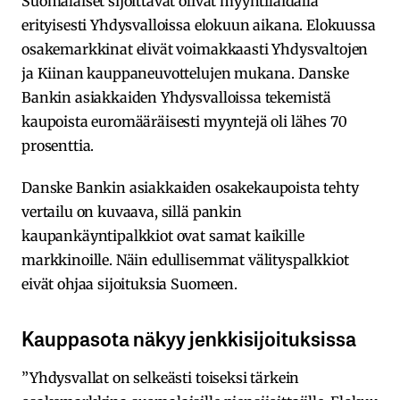
Suomalaiset sijoittavat olivat myyntilaidalla
erityisesti Yhdysvalloissa elokuun aikana. Elokuussa
osakemarkkinat elivät voimakkaasti Yhdysvaltojen
ja Kiinan kauppaneuvottelujen mukana. Danske
Bankin asiakkaiden Yhdysvalloissa tekemistä
kaupoista euromääräisesti myyntejä oli lähes 70
prosenttia.
Danske Bankin asiakkaiden osakekaupoista tehty
vertailu on kuvaava, sillä pankin
kaupankäyntipalkkiot ovat samat kaikille
markkinoille. Näin edullisemmat välityspalkkiot
eivät ohjaa sijoituksia Suomeen.
Kauppasota näkyy jenkkisijoituksissa
”Yhdysvallat on selkeästi toiseksi tärkein