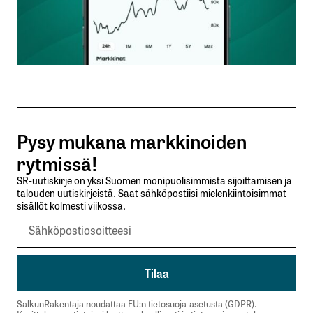
Nimesi tai nimimerkkisi
*
Sähköpostiosoitteesi
*
Tilaa SalkunRakentajan uutiskirje
Pysy mukana markkinoiden
Lähetä kommentti
rytmissä!
SR-uutiskirje on yksi Suomen monipuolisimmista sijoittamisen ja
talouden uutiskirjeistä. Saat sähköpostiisi mielenkiintoisimmat
sisällöt kolmesti viikossa.
SalkunRakentaja noudattaa EU:n tietosuoja-asetusta (GDPR).