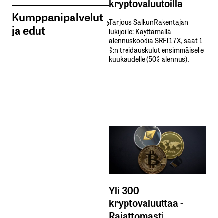
kryptovaluutoilla
Kumppanipalvelut
Tarjous SalkunRakentajan
ja edut
lukijoille: Käyttämällä​ ​
alennuskoodia​ ​SRFI17X,​ ​saat​ ​1
%:n treidauskulut​ ​ensimmäiselle​ ​
kuukaudelle​ ​(50%​ ​alennus).
Yli 300
kryptovaluuttaa -
Rajattomasti