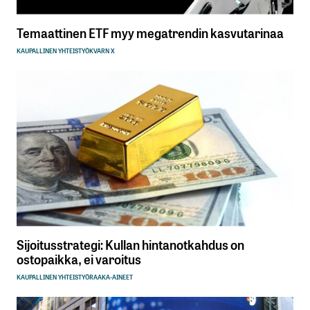
Temaattinen ETF myy megatrendin kasvutarinaa
KAUPALLINEN YHTEISTYÖ
KVARN X
Sijoitusstrategi: Kullan hintanotkahdus on
ostopaikka, ei varoitus
KAUPALLINEN YHTEISTYÖ
RAAKA-AINEET