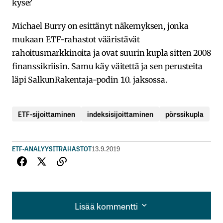
kyse?
Michael Burry on esittänyt näkemyksen, jonka
mukaan ETF-rahastot vääristävät
rahoitusmarkkinoita ja ovat suurin kupla sitten 2008
finanssikriisin. Samu käy väitettä ja sen perusteita
läpi SalkunRakentaja-podin 10. jaksossa.
ETF-sijoittaminen
indeksisijoittaminen
pörssikupla
ETF-ANALYYSIT
RAHASTOT
13.9.2019
Lisää kommentti
Lisää kommentti