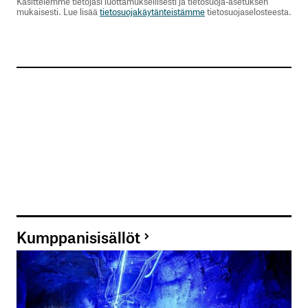
Käsittelemme tietojasi luottamuksellisesti ja tietosuoja-asetuksen
mukaisesti. Lue lisää
tietosuojakäytänteistämme
tietosuojaselosteesta.
Kumppanisisällöt