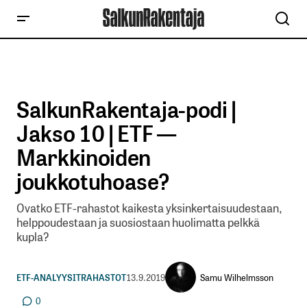
SalkunRakentaja-podi |
Jakso 10 | ETF —
Markkinoiden
joukkotuhoase?
Ovatko ETF-rahastot kaikesta yksinkertaisuudestaan,
helppoudestaan ja suosiostaan huolimatta pelkkä
kupla?
Samu Wilhelmsson
ETF-ANALYYSIT
RAHASTOT
13.9.2019
0