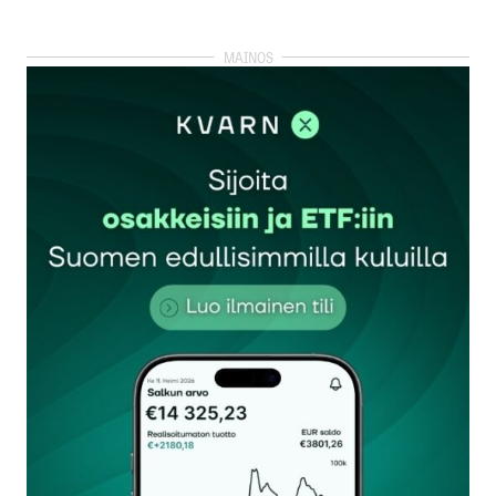
kirjautua
sisään
rekisteröityä
Sähköpostiosoitettasi ei julkaista.
Pakolliset
kentät on merkitty
*
Kommentti
*