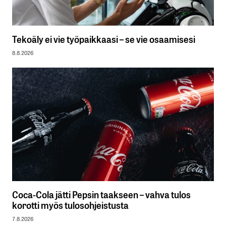
Tekoäly ei vie työpaikkaasi – se vie osaamisesi
8.8.2026
Coca-Cola jätti Pepsin taakseen – vahva tulos
korotti myös tulosohjeistusta
7.8.2026