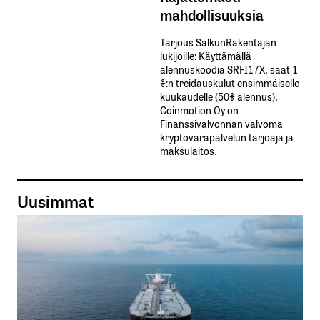
mahdollisuuksia
Tarjous SalkunRakentajan
lukijoille: Käyttämällä​ ​
alennuskoodia​ ​SRFI17X,​ ​saat​ ​1
%:n treidauskulut​ ​ensimmäiselle​ ​
kuukaudelle​ ​(50%​ ​alennus).
Coinmotion Oy on
Finanssivalvonnan valvoma
kryptovarapalvelun tarjoaja ja
maksulaitos.
Uusimmat