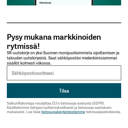
Sähköpostiosoitteesi
*
Tilaa SalkunRakentajan uutiskirje
Pysy mukana markkinoiden
Lähetä kommentti
rytmissä!
SR-uutiskirje on yksi Suomen monipuolisimmista sijoittamisen ja
talouden uutiskirjeistä. Saat sähköpostiisi mielenkiintoisimmat
sisällöt kolmesti viikossa.
SalkunRakentaja noudattaa EU:n tietosuoja-asetusta (GDPR).
Käsittelemme tietojasi luottamuksellisesti ja tietosuoja-asetuksen
mukaisesti. Lue lisää
tietosuojakäytänteistämme
tietosuojaselosteesta.