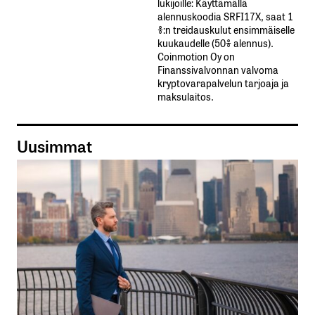
lukijoille: Käyttämällä​ ​
alennuskoodia​ ​SRFI17X,​ ​saat​ ​1
%:n treidauskulut​ ​ensimmäiselle​ ​
kuukaudelle​ ​(50%​ ​alennus).
Coinmotion Oy on
Finanssivalvonnan valvoma
kryptovarapalvelun tarjoaja ja
maksulaitos.
Uusimmat