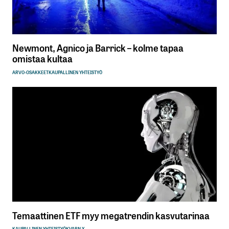
Newmont, Agnico ja Barrick – kolme tapaa
omistaa kultaa
ARVO-OSAKKEET
KAUPALLINEN YHTEISTYÖ
Temaattinen ETF myy megatrendin kasvutarinaa
KAUPALLINEN YHTEISTYÖ
KVARN X