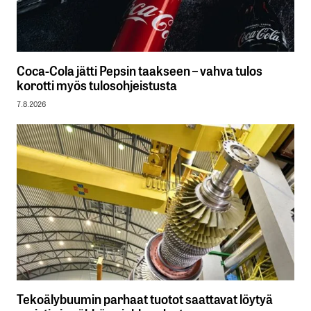
Coca-Cola jätti Pepsin taakseen – vahva tulos
korotti myös tulosohjeistusta
7.8.2026
Tekoälybuumin parhaat tuotot saattavat löytyä