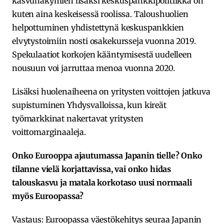
kasvunäkymien lisäksi keskuspankkipolitiikka on
kuten aina keskeisessä roolissa. Taloushuolien
helpottuminen yhdistettynä keskuspankkien
elvytystoimiin nosti osakekursseja vuonna 2019.
Spekulaatiot korkojen kääntymisestä uudelleen
nousuun voi jarruttaa menoa vuonna 2020.
Lisäksi huolenaiheena on yritysten voittojen jatkuva
supistuminen Yhdysvalloissa, kun kireät
työmarkkinat nakertavat yritysten
voittomarginaaleja.
Onko Eurooppa ajautumassa Japanin tielle? Onko
tilanne vielä korjattavissa, vai onko hidas
talouskasvu ja matala korkotaso uusi normaali
myös Euroopassa?
Vastaus: Euroopassa väestökehitys seuraa Japanin