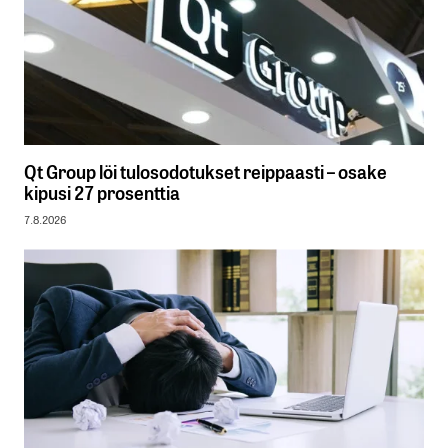
Qt Group löi tulosodotukset reippaasti – osake
kipusi 27 prosenttia
7.8.2026