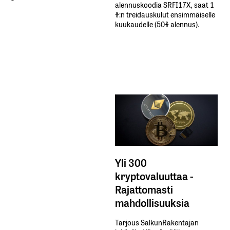
alennuskoodia​ ​SRFI17X,​ ​saat​ ​1
%:n treidauskulut​ ​ensimmäiselle​ ​
kuukaudelle​ ​(50%​ ​alennus).
Yli 300
kryptovaluuttaa -
Rajattomasti
mahdollisuuksia
Tarjous SalkunRakentajan