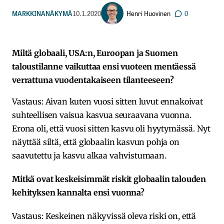
Henri Huovinen
MARKKINANÄKYMÄ
10.1.2020
0
Miltä globaali, USA:n, Euroopan ja Suomen
taloustilanne vaikuttaa ensi vuoteen mentäessä
verrattuna vuodentakaiseen tilanteeseen?
Vastaus: Aivan kuten vuosi sitten luvut ennakoivat
suhteellisen vaisua kasvua seuraavana vuonna.
Erona oli, että vuosi sitten kasvu oli hyytymässä. Nyt
näyttää siltä, että globaalin kasvun pohja on
saavutettu ja kasvu alkaa vahvistumaan.
Mitkä ovat keskeisimmät riskit globaalin talouden
kehityksen kannalta ensi vuonna?
Vastaus: Keskeinen näkyvissä oleva riski on, että