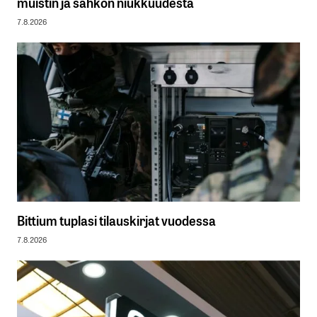
muistin ja sähkön niukkuudesta
7.8.2026
Bittium tuplasi tilauskirjat vuodessa
7.8.2026