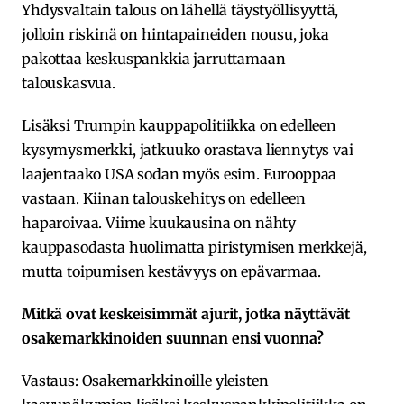
Yhdysvaltain talous on lähellä täystyöllisyyttä,
jolloin riskinä on hintapaineiden nousu, joka
pakottaa keskuspankkia jarruttamaan
talouskasvua.
Lisäksi Trumpin kauppapolitiikka on edelleen
kysymysmerkki, jatkuuko orastava liennytys vai
laajentaako USA sodan myös esim. Eurooppaa
vastaan. Kiinan talouskehitys on edelleen
haparoivaa. Viime kuukausina on nähty
kauppasodasta huolimatta piristymisen merkkejä,
mutta toipumisen kestävyys on epävarmaa.
Mitkä ovat keskeisimmät ajurit, jotka näyttävät
osakemarkkinoiden suunnan ensi vuonna?
Vastaus: Osakemarkkinoille yleisten