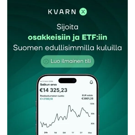
sisään
rekisteröityä
Sähköpostiosoitettasi ei julkaista.
Pakolliset
kentät on merkitty
*
Kommentti
*
Nimesi tai nimimerkkisi
*