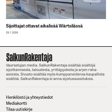
Sijoittajat ottavat aikalisää Wärtsilässä
29.7.2026
Vaurastujan media. SalkunRakentaja sisältää sisältöjä
sijoittamisesta, taloudesta, yrittäjyydesta ja arjen raha-
asioista. Sivusto sisältää myös kumppaneidensa kaupallista
sisältöä. SalkunRakentaja ei anna sijoitussuosituksia.
Henkilöstö ja yhteystiedot
Mediakortti
Tilaa uutiskirje