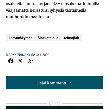
osakkeita, mutta korjaus USA:n osakemarkkinoilla
vääjäämättä heijastuisi lyhyellä tähtäimellä
muuhunkin maailmaan.
kasvunäkymät
Markotalous
teknojätit
MARKKINANÄKYMÄ
10.1.2020
Lisää kommentti
Lisää kommentti
kirjautua