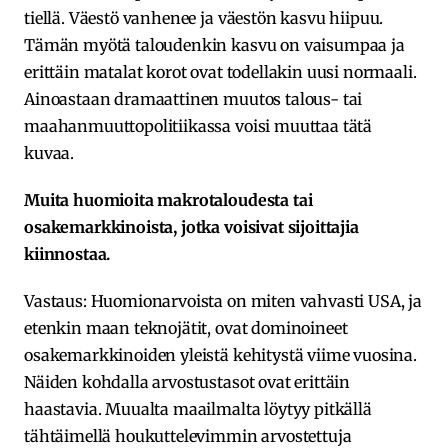
tiellä. Väestö vanhenee ja väestön kasvu hiipuu.
Tämän myötä taloudenkin kasvu on vaisumpaa ja
erittäin matalat korot ovat todellakin uusi normaali.
Ainoastaan dramaattinen muutos talous- tai
maahanmuuttopolitiikassa voisi muuttaa tätä
kuvaa.
Muita huomioita makrotaloudesta tai
osakemarkkinoista, jotka voisivat sijoittajia
kiinnostaa.
Vastaus: Huomionarvoista on miten vahvasti USA, ja
etenkin maan teknojätit, ovat dominoineet
osakemarkkinoiden yleistä kehitystä viime vuosina.
Näiden kohdalla arvostustasot ovat erittäin
haastavia. Muualta maailmalta löytyy pitkällä
tähtäimellä houkuttelevimmin arvostettuja