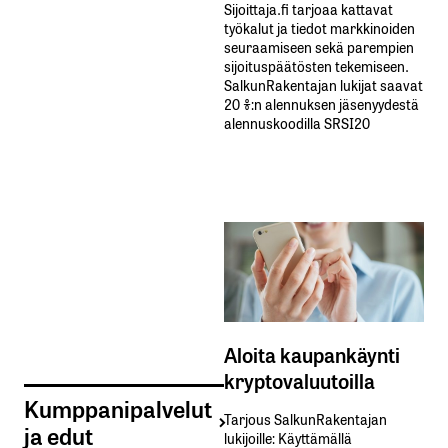
Sijoittaja.fi tarjoaa kattavat
työkalut ja tiedot markkinoiden
seuraamiseen sekä parempien
sijoituspäätösten tekemiseen.
SalkunRakentajan lukijat saavat
20 %:n alennuksen jäsenyydestä
alennuskoodilla SRSI20
Aloita kaupankäynti
kryptovaluutoilla
Kumppanipalvelut
Tarjous SalkunRakentajan
ja edut
lukijoille: Käyttämällä​ ​