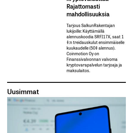
Rajattomasti
mahdollisuuksia
Tarjous SalkunRakentajan
lukijoille: Käyttämällä​ ​
alennuskoodia​ ​SRFI17X,​ ​saat​ ​1
%:n treidauskulut​ ​ensimmäiselle​ ​
kuukaudelle​ ​(50%​ ​alennus).
Coinmotion Oy on
Finanssivalvonnan valvoma
kryptovarapalvelun tarjoaja ja
maksulaitos.
Uusimmat