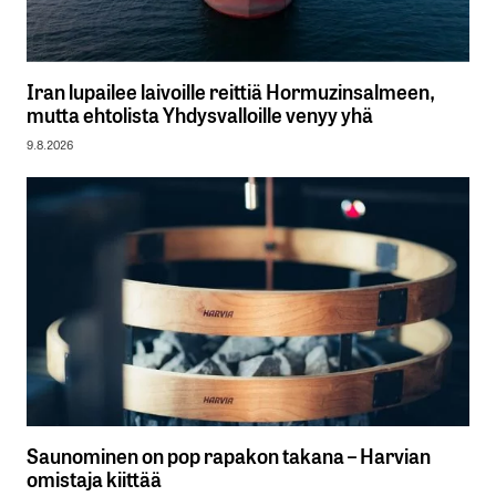
Iran lupailee laivoille reittiä Hormuzinsalmeen,
mutta ehtolista Yhdysvalloille venyy yhä
9.8.2026
Saunominen on pop rapakon takana – Harvian
omistaja kiittää