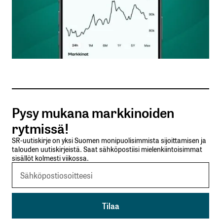
Nimesi tai nimimerkkisi
*
Sähköpostiosoitteesi
*
Tilaa SalkunRakentajan uutiskirje
Pysy mukana markkinoiden
Lähetä kommentti
rytmissä!
SR-uutiskirje on yksi Suomen monipuolisimmista sijoittamisen ja
talouden uutiskirjeistä. Saat sähköpostiisi mielenkiintoisimmat
sisällöt kolmesti viikossa.