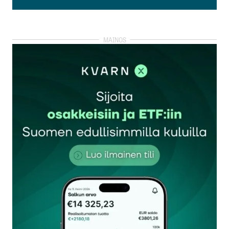
Lisää kommentti
kirjautua
sisään
rekisteröityä
Sähköpostiosoitettasi ei julkaista.
Pakolliset
kentät on merkitty
*
Kommentti
*