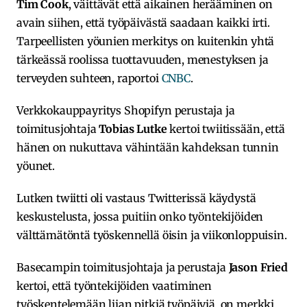
Tim Cook
, väittävät että aikainen herääminen on
avain siihen, että työpäivästä saadaan kaikki irti.
Tarpeellisten yöunien merkitys on kuitenkin yhtä
tärkeässä roolissa tuottavuuden, menestyksen ja
terveyden suhteen, raportoi
CNBC
.
Verkkokauppayritys Shopifyn perustaja ja
toimitusjohtaja
Tobias Lutke
kertoi twiitissään, että
hänen on nukuttava vähintään kahdeksan tunnin
yöunet.
Lutken twiitti oli vastaus Twitterissä käydystä
keskustelusta, jossa puitiin onko työntekijöiden
välttämätöntä työskennellä öisin ja viikonloppuisin.
Basecampin toimitusjohtaja ja perustaja
Jason Fried
kertoi, että työntekijöiden vaatiminen
työskentelemään liian pitkiä työpäiviä, on merkki