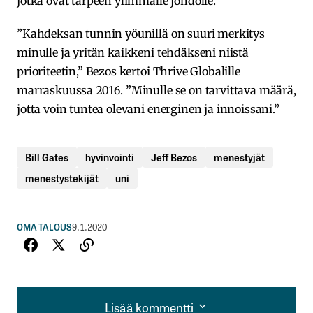
jotka ovat tarpeen ylimmälle johdolle.
”Kahdeksan tunnin yöunillä on suuri merkitys
minulle ja yritän kaikkeni tehdäkseni niistä
prioriteetin,” Bezos kertoi Thrive Globalille
marraskuussa 2016. ”Minulle se on tarvittava määrä,
jotta voin tuntea olevani energinen ja innoissani.”
Bill Gates
hyvinvointi
Jeff Bezos
menestyjät
menestystekijät
uni
OMA TALOUS
9.1.2020
Lisää kommentti