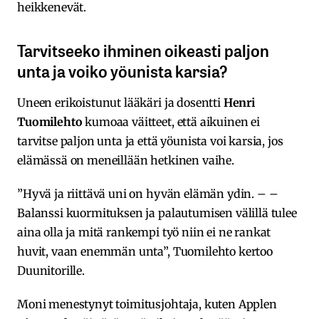
heikkenevät.
Tarvitseeko ihminen oikeasti paljon
unta ja voiko yöunista karsia?
Uneen erikoistunut lääkäri ja dosentti
Henri
Tuomilehto
kumoaa väitteet, että aikuinen ei
tarvitse paljon unta ja että yöunista voi karsia, jos
elämässä on meneillään hetkinen vaihe.
”Hyvä ja riittävä uni on hyvän elämän ydin. – –
Balanssi kuormituksen ja palautumisen välillä tulee
aina olla ja mitä rankempi työ niin ei ne rankat
huvit, vaan enemmän unta”, Tuomilehto kertoo
Duunitorille.
Moni menestynyt toimitusjohtaja, kuten Applen