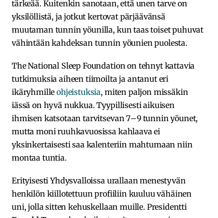
tärkeää. Kuitenkin sanotaan, että unen tarve on
yksilöllistä, ja jotkut kertovat pärjäävänsä
muutaman tunnin yöunilla, kun taas toiset puhuvat
vähintään kahdeksan tunnin yöunien puolesta.
The National Sleep Foundation on tehnyt kattavia
tutkimuksia aiheen tiimoilta ja antanut eri
ikäryhmille
ohjeistuksia
, miten paljon missäkin
iässä on hyvä nukkua. Tyypillisesti aikuisen
ihmisen katsotaan tarvitsevan 7–9 tunnin yöunet,
mutta moni ruuhkavuosissa kahlaava ei
yksinkertaisesti saa kalenteriin mahtumaan niin
montaa tuntia.
Erityisesti Yhdysvalloissa urallaan menestyvän
henkilön kiillotettuun profiiliin kuuluu vähäinen
uni, jolla sitten kehuskellaan muille. Presidentti