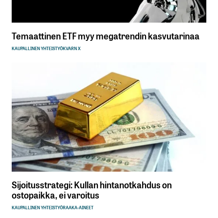
Temaattinen ETF myy megatrendin kasvutarinaa
KAUPALLINEN YHTEISTYÖ
KVARN X
Sijoitusstrategi: Kullan hintanotkahdus on
ostopaikka, ei varoitus
KAUPALLINEN YHTEISTYÖ
RAAKA-AINEET