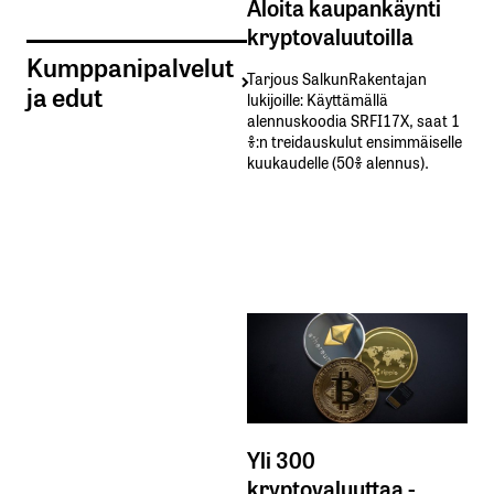
Aloita kaupankäynti
kryptovaluutoilla
Kumppanipalvelut
Tarjous SalkunRakentajan
ja edut
lukijoille: Käyttämällä​ ​
alennuskoodia​ ​SRFI17X,​ ​saat​ ​1
%:n treidauskulut​ ​ensimmäiselle​ ​
kuukaudelle​ ​(50%​ ​alennus).
Yli 300
kryptovaluuttaa -