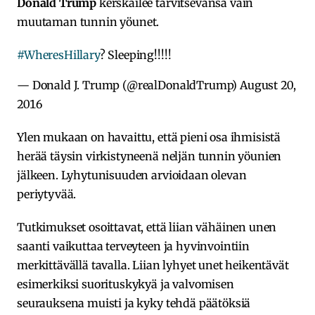
Donald Trump
kerskailee tarvitsevansa vain
muutaman tunnin yöunet.
#WheresHillary
? Sleeping!!!!!
— Donald J. Trump (@realDonaldTrump)
August 20,
2016
Ylen mukaan on havaittu, että pieni osa ihmisistä
herää täysin virkistyneenä neljän tunnin yöunien
jälkeen. Lyhytunisuuden arvioidaan olevan
periytyvää.
Tutkimukset osoittavat, että liian vähäinen unen
saanti vaikuttaa terveyteen ja hyvinvointiin
merkittävällä tavalla. Liian lyhyet unet heikentävät
esimerkiksi suorituskykyä ja valvomisen
seurauksena muisti ja kyky tehdä päätöksiä