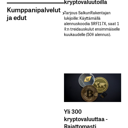
kryptovaluutoilla
Kumppanipalvelut
Tarjous SalkunRakentajan
ja edut
lukijoille: Käyttämällä​ ​
alennuskoodia​ ​SRFI17X,​ ​saat​ ​1
%:n treidauskulut​ ​ensimmäiselle​ ​
kuukaudelle​ ​(50%​ ​alennus).
Yli 300
kryptovaluuttaa -
Rajattomasti