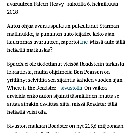
avaruuteen Falcon Heavy -raketilla 6. helmikuuta
2018.
Autoa ohjaa avaruuspukuun pukeutunut Starman-
mallinukke, ja punainen auto leijailee koko ajan
kauemmas avaruuteen, raportoi
Inc
. Missä auto tällä
hetkellä matkustaa?
SpaceX ei ole tiedottanut yleisöä Roadsterin tarkasta
lokaatiosta, mutta ohjelmoija
Ben Pearson
on
yrittänyt selvittää sen sijaintia kahden vuoden ajan
Where is the Roadster –
sivustolla
. On vaikea
arvioida onko auton sijainti täsmällinen, mutta se
antaa ainakin osviittaa siitä, missä Roadster tällä
hetkellä voisi olla.
Sivuston mukaan Roadster on nyt 215,6 miljoonaan