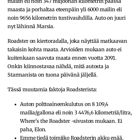
mailin eli noin 347 miljoonan kilometrin päässä
maasta ja porhaltaa eteenpäin yli 6000 mailin eli
noin 9656 kilometrin tuntivauhdilla. Auto on juuri
nyt lähinnä Marsia.
Roadster on kiertoradalla, joka näyttää matkaavan
takaisin kohta maata. Arvioiden mukaan auto ei
kuitenkaan saavuta maata ennen vuotta 2091.
Onkin kiinnostavaa nähdä, mitä autosta ja
Starmanista on tuona päivänä jäljellä.
Tässä muutamia faktoja Roadsterista:
Auton polttoaineenkulutus on 8 109,4
mailia/gallona eli noin 3 4476,6 kilometriä/litra,
Where’s the Roadster -sivuston mukaan. Ei
paha, Elon.
Emme tiedä toimiiko Roadsterin akku enää,