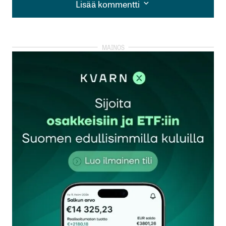
Lisää kommentti
Lisää kommentti
kirjautua
sisään
rekisteröityä
Sähköpostiosoitettasi ei julkaista.
Pakolliset
kentät on merkitty
*
Kommentti
*