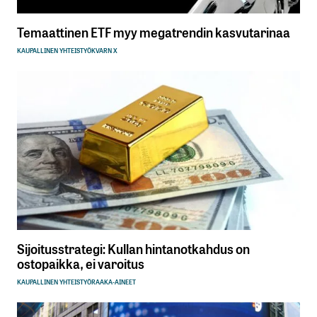
Temaattinen ETF myy megatrendin kasvutarinaa
KAUPALLINEN YHTEISTYÖ
KVARN X
Sijoitusstrategi: Kullan hintanotkahdus on
ostopaikka, ei varoitus
KAUPALLINEN YHTEISTYÖ
RAAKA-AINEET