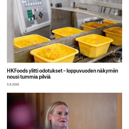
HKFoods ylitti odotukset – loppuvuoden näkymiin
nousi tummia pilviä
5.8.2026