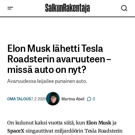
Elon Musk lähetti Tesla
Roadsterin avaruuteen –
missä auto on nyt?
Avaruudessa leijailee punainen auto.
Martina Abell
OMA TALOUS
7.2.2020
0
On kulunut kaksi vuotta siitä, kun
Elon Musk
ja
SpaceX
singauttivat miljardöörin Tesla Roadsterin