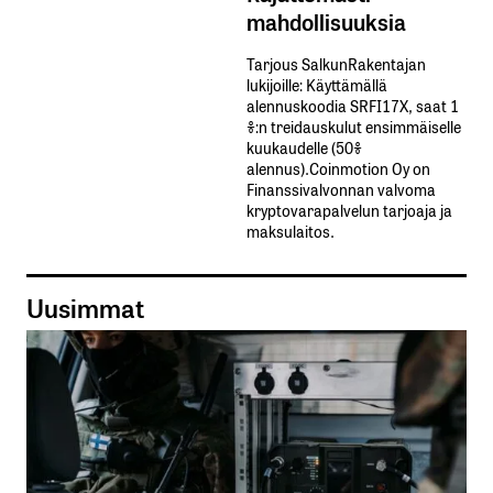
mahdollisuuksia
Tarjous SalkunRakentajan
lukijoille: Käyttämällä​ ​
alennuskoodia​ ​SRFI17X,​ ​saat​ ​1
%:n treidauskulut​ ​ensimmäiselle​ ​
kuukaudelle​ ​(50%​ ​
alennus).Coinmotion Oy on
Finanssivalvonnan valvoma
kryptovarapalvelun tarjoaja ja
maksulaitos.
Uusimmat