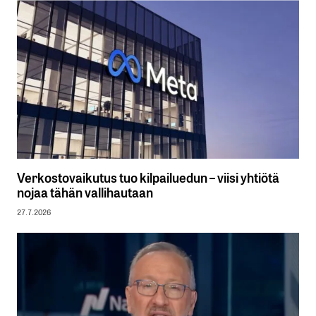
Verkostovaikutus tuo kilpailuedun – viisi yhtiötä
nojaa tähän vallihautaan
27.7.2026