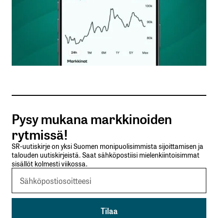
Nimesi tai nimimerkkisi
*
Sähköpostiosoitteesi
*
Tilaa SalkunRakentajan uutiskirje
Pysy mukana markkinoiden
Lähetä kommentti
rytmissä!
SR-uutiskirje on yksi Suomen monipuolisimmista sijoittamisen ja
talouden uutiskirjeistä. Saat sähköpostiisi mielenkiintoisimmat
sisällöt kolmesti viikossa.