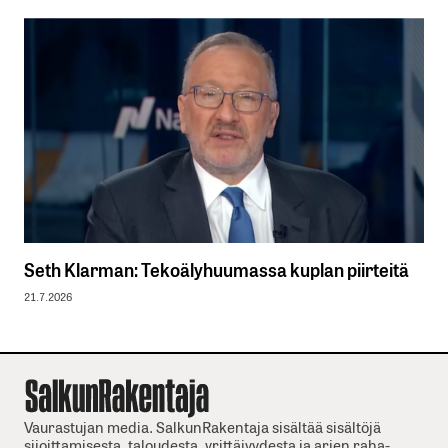
Seth Klarman: Tekoälyhuumassa kuplan piirteitä
21.7.2026
Vaurastujan media. SalkunRakentaja sisältää sisältöjä
sijoittamisesta, taloudesta, yrittäjyydesta ja arjen raha-