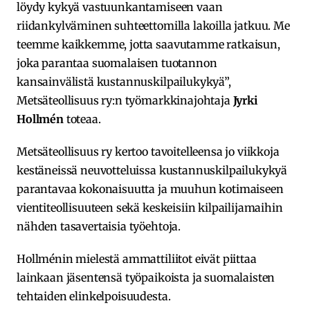
löydy kykyä vastuunkantamiseen vaan
riidankylväminen suhteettomilla lakoilla jatkuu. Me
teemme kaikkemme, jotta saavutamme ratkaisun,
joka parantaa suomalaisen tuotannon
kansainvälistä kustannuskilpailukykyä”,
Metsäteollisuus ry:n työmarkkinajohtaja
Jyrki
Hollmén
toteaa.
Metsäteollisuus ry kertoo tavoitelleensa jo viikkoja
kestäneissä neuvotteluissa kustannuskilpailukykyä
parantavaa kokonaisuutta ja muuhun kotimaiseen
vientiteollisuuteen sekä keskeisiin kilpailijamaihin
nähden tasavertaisia työehtoja.
Hollménin mielestä ammattiliitot eivät piittaa
lainkaan jäsentensä työpaikoista ja suomalaisten
tehtaiden elinkelpoisuudesta.