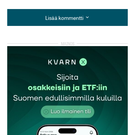
Lisää kommentti
Lisää kommentti
kirjautua
sisään
rekisteröityä
Sähköpostiosoitettasi ei julkaista.
Pakolliset
kentät on merkitty
*
Kommentti
*