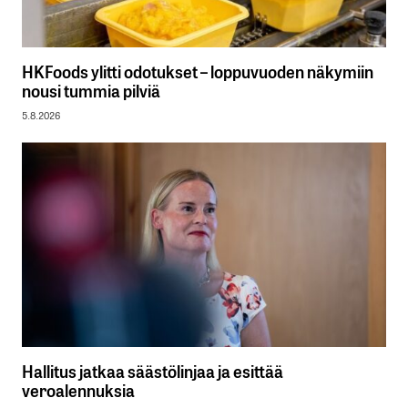
HKFoods ylitti odotukset – loppuvuoden näkymiin
nousi tummia pilviä
5.8.2026
Hallitus jatkaa säästölinjaa ja esittää
veroalennuksia