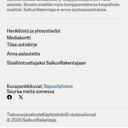
asioista. Sivusto sisältää myös kumppaneidensa kaupallista
sisältöä. SalkunRakentaja ei anna sijoitussuosituksia.
Henkilöstö ja yhteystiedot
Mediakortti
Tilaa uutiskirje
Anna palautetta
Sisällöntuottajaksi SalkunRakentajaan
Kuvapankkikuvat:
Depositphotos
Seuraa meitä somessa
Tietosuojaseloste
Käyttöehdot
Evästevalinnat
© 2026 SalkunRakentaja