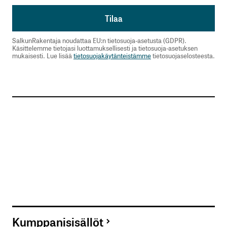
SalkunRakentaja noudattaa EU:n tietosuoja-asetusta (GDPR).
Käsittelemme tietojasi luottamuksellisesti ja tietosuoja-asetuksen
mukaisesti. Lue lisää
tietosuojakäytänteistämme
tietosuojaselosteesta.
Kumppanisisällöt