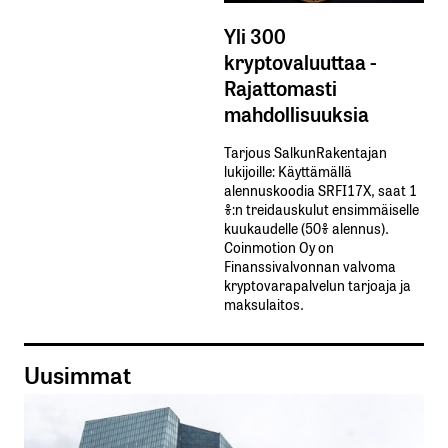
Yli 300
kryptovaluuttaa -
Rajattomasti
mahdollisuuksia
Tarjous SalkunRakentajan
lukijoille: Käyttämällä​ ​
alennuskoodia​ ​SRFI17X,​ ​saat​ ​1
%:n treidauskulut​ ​ensimmäiselle​ ​
kuukaudelle​ ​(50%​ ​alennus).
Coinmotion Oy on
Finanssivalvonnan valvoma
kryptovarapalvelun tarjoaja ja
maksulaitos.
Uusimmat