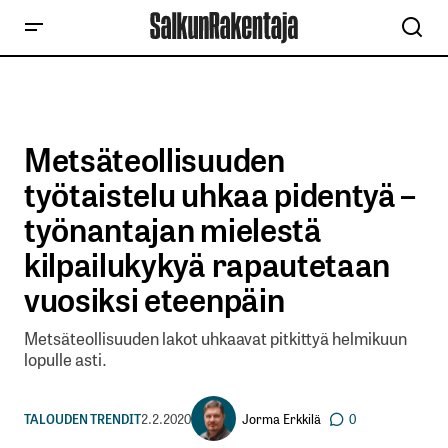
Metsäteollisuuden
työtaistelu uhkaa pidentyä –
työnantajan mielestä
kilpailukykyä rapautetaan
vuosiksi eteenpäin
Metsäteollisuuden lakot uhkaavat pitkittyä helmikuun
lopulle asti.
Jorma Erkkilä
TALOUDEN TRENDIT
2.2.2020
0