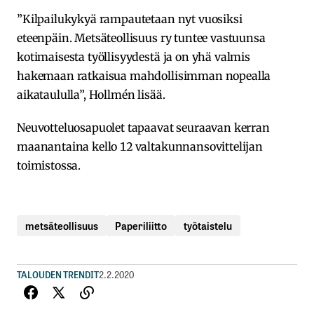
”Kilpailukykyä rampautetaan nyt vuosiksi
eteenpäin. Metsäteollisuus ry tuntee vastuunsa
kotimaisesta työllisyydestä ja on yhä valmis
hakemaan ratkaisua mahdollisimman nopealla
aikataululla”, Hollmén lisää.
Neuvotteluosapuolet tapaavat seuraavan kerran
maanantaina kello 12 valtakunnansovittelijan
toimistossa.
metsäteollisuus
Paperiliitto
työtaistelu
TALOUDEN TRENDIT
2.2.2020