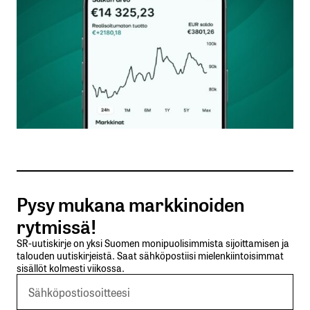
Nimesi tai nimimerkkisi
*
Sähköpostiosoitteesi
*
Tilaa SalkunRakentajan uutiskirje
Pysy mukana markkinoiden
Lähetä kommentti
rytmissä!
SR-uutiskirje on yksi Suomen monipuolisimmista sijoittamisen ja
talouden uutiskirjeistä. Saat sähköpostiisi mielenkiintoisimmat
sisällöt kolmesti viikossa.