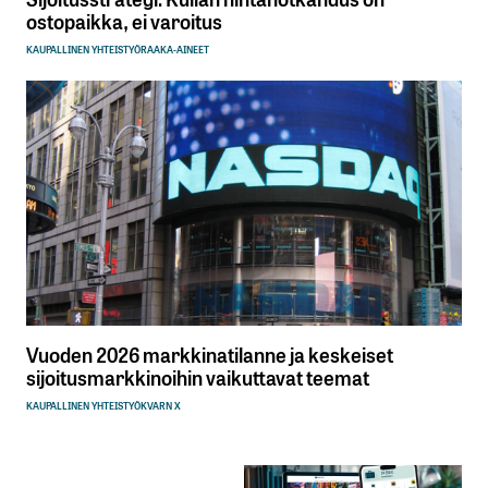
ostopaikka, ei varoitus
KAUPALLINEN YHTEISTYÖ
RAAKA-AINEET
Vuoden 2026 markkinatilanne ja keskeiset
sijoitusmarkkinoihin vaikuttavat teemat
KAUPALLINEN YHTEISTYÖ
KVARN X