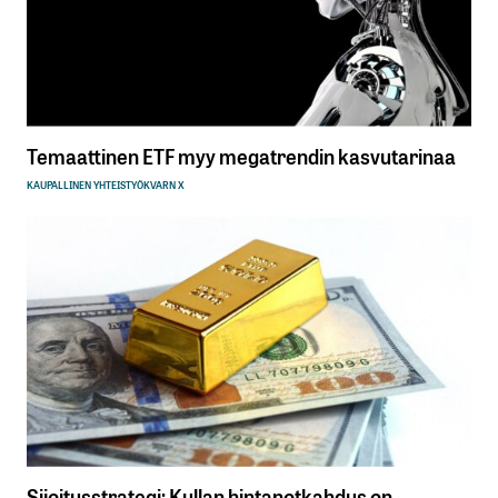
Temaattinen ETF myy megatrendin kasvutarinaa
KAUPALLINEN YHTEISTYÖ
KVARN X
Sijoitusstrategi: Kullan hintanotkahdus on