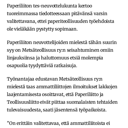
Paperiliiton tes-neuvottelukunta kertoo
tuoreimmassa tiedotteessaan pitävänsä varsin
valitettavana, ettei paperiteollisuuden työehdoista
ole vieläkään pystytty sopimaan.
Paperiliiton neuvottelijoiden mielestä tähän suurin
syy on Metsäteollisuus ry:n seisahtuminen omiin
linjauksiinsa ja haluttomuus etsiä molempia
osapuolia tyydyttäviä ratkaisuja.
Työnantajaa edustavan Metsäteollisuus ry:n
mielestä taas ammattiliittojen ilmoitukset lakkojen
laajentamisesta osoittavat, että Paperiliitto ja
Teollisuusliitto eivät piittaa suomalaisten tehtaiden
tulevaisuudesta, saati jäsentensä työpaikoista.
”On erittäin valitettavaa, että ammattiliitoista ei