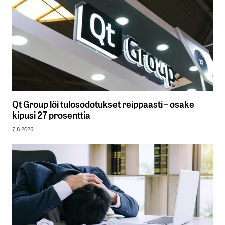
Qt Group löi tulosodotukset reippaasti – osake
kipusi 27 prosenttia
7.8.2026