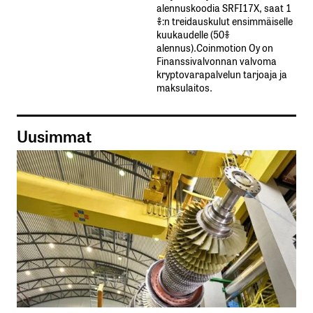
alennuskoodia​ ​SRFI17X,​ ​saat​ ​1
%:n treidauskulut​ ​ensimmäiselle​ ​
kuukaudelle​ ​(50%​ ​
alennus).Coinmotion Oy on
Finanssivalvonnan valvoma
kryptovarapalvelun tarjoaja ja
maksulaitos.
Uusimmat