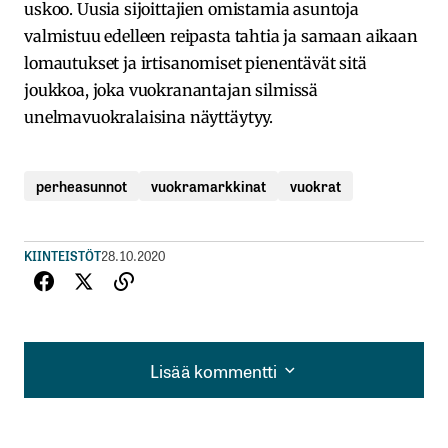
uskoo. Uusia sijoittajien omistamia asuntoja
valmistuu edelleen reipasta tahtia ja samaan aikaan
lomautukset ja irtisanomiset pienentävät sitä
joukkoa, joka vuokranantajan silmissä
unelmavuokralaisina näyttäytyy.
perheasunnot
vuokramarkkinat
vuokrat
KIINTEISTÖT
28.10.2020
Lisää kommentti
Lisää kommentti