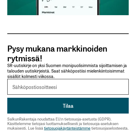
Sähköpostiosoitteesi
*
Tilaa SalkunRakentajan uutiskirje
Pysy mukana markkinoiden
Lähetä kommentti
rytmissä!
SR-uutiskirje on yksi Suomen monipuolisimmista sijoittamisen ja
talouden uutiskirjeistä. Saat sähköpostiisi mielenkiintoisimmat
sisällöt kolmesti viikossa.
SalkunRakentaja noudattaa EU:n tietosuoja-asetusta (GDPR).
Käsittelemme tietojasi luottamuksellisesti ja tietosuoja-asetuksen
mukaisesti. Lue lisää
tietosuojakäytänteistämme
tietosuojaselosteesta.