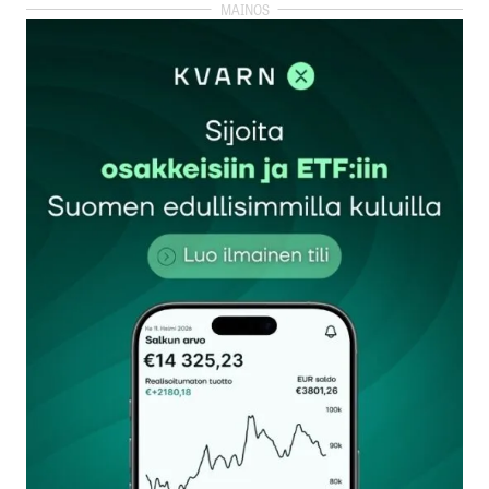
kirjautua
sisään
rekisteröityä
Sähköpostiosoitettasi ei julkaista.
Pakolliset
kentät on merkitty
*
Kommentti
*
Nimesi tai nimimerkkisi
*