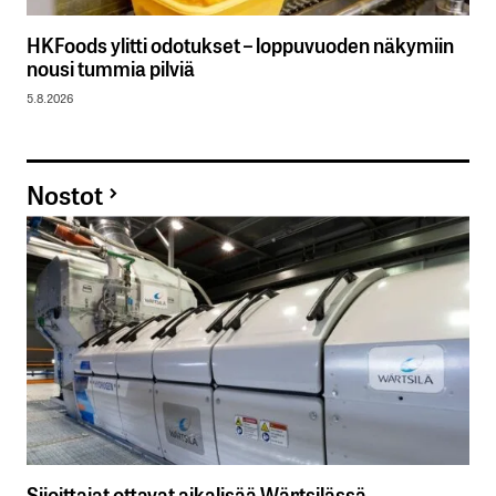
HKFoods ylitti odotukset – loppuvuoden näkymiin
nousi tummia pilviä
5.8.2026
Nostot
Sijoittajat ottavat aikalisää Wärtsilässä