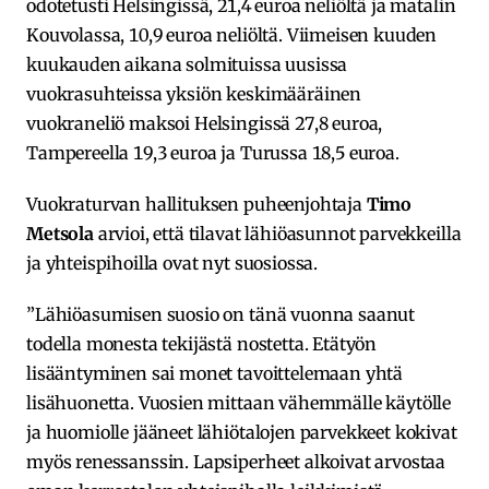
odotetusti Helsingissä, 21,4 euroa neliöltä ja matalin
Kouvolassa, 10,9 euroa neliöltä. Viimeisen kuuden
kuukauden aikana solmituissa uusissa
vuokrasuhteissa yksiön keskimääräinen
vuokraneliö maksoi Helsingissä 27,8 euroa,
Tampereella 19,3 euroa ja Turussa 18,5 euroa.
Vuokraturvan hallituksen puheenjohtaja
Timo
Metsola
arvioi, että tilavat lähiöasunnot parvekkeilla
ja yhteispihoilla ovat nyt suosiossa.
”Lähiöasumisen suosio on tänä vuonna saanut
todella monesta tekijästä nostetta. Etätyön
lisääntyminen sai monet tavoittelemaan yhtä
lisähuonetta. Vuosien mittaan vähemmälle käytölle
ja huomiolle jääneet lähiötalojen parvekkeet kokivat
myös renessanssin. Lapsiperheet alkoivat arvostaa