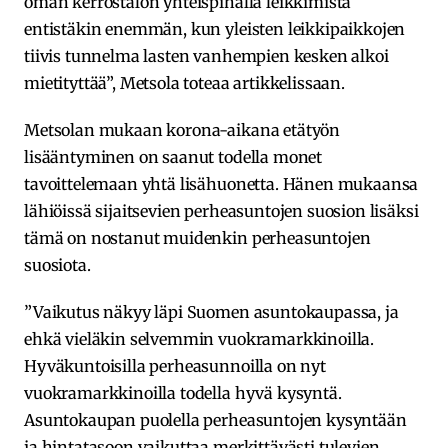
oman kerrostalon yhteispihalla leikkimistä
entistäkin enemmän, kun yleisten leikkipaikkojen
tiivis tunnelma lasten vanhempien kesken alkoi
mietityttää”, Metsola toteaa artikkelissaan.
Metsolan mukaan korona-aikana etätyön
lisääntyminen on saanut todella monet
tavoittelemaan yhtä lisähuonetta. Hänen mukaansa
lähiöissä sijaitsevien perheasuntojen suosion lisäksi
tämä on nostanut muidenkin perheasuntojen
suosiota.
”Vaikutus näkyy läpi Suomen asuntokaupassa, ja
ehkä vieläkin selvemmin vuokramarkkinoilla.
Hyväkuntoisilla perheasunnoilla on nyt
vuokramarkkinoilla todella hyvä kysyntä.
Asuntokaupan puolella perheasuntojen kysyntään
ja hintatasoon vaikuttaa merkittävästi tulevien