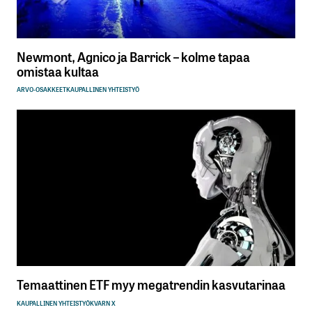
Newmont, Agnico ja Barrick – kolme tapaa
omistaa kultaa
ARVO-OSAKKEET
KAUPALLINEN YHTEISTYÖ
Temaattinen ETF myy megatrendin kasvutarinaa
KAUPALLINEN YHTEISTYÖ
KVARN X