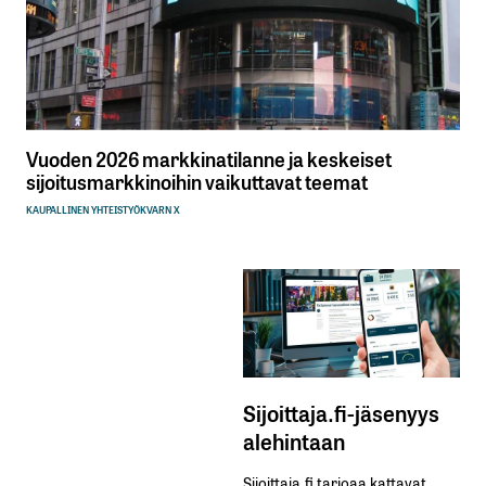
Vuoden 2026 markkinatilanne ja keskeiset
sijoitusmarkkinoihin vaikuttavat teemat
KAUPALLINEN YHTEISTYÖ
KVARN X
Sijoittaja.fi-jäsenyys
alehintaan
Sijoittaja.fi tarjoaa kattavat