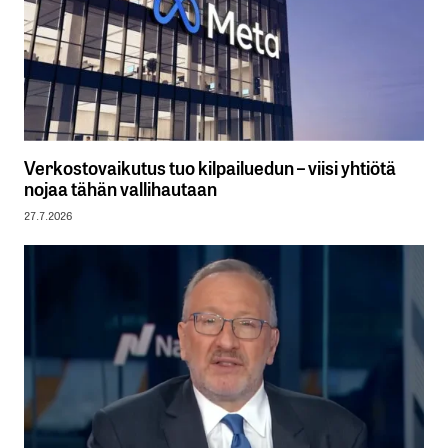
Verkostovaikutus tuo kilpailuedun – viisi yhtiötä
nojaa tähän vallihautaan
27.7.2026