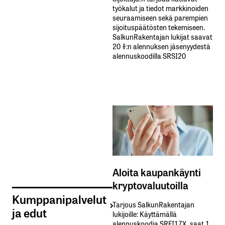
työkalut ja tiedot markkinoiden
seuraamiseen sekä parempien
sijoituspäätösten tekemiseen.
SalkunRakentajan lukijat saavat
20 %:n alennuksen jäsenyydestä
alennuskoodilla SRSI20
Aloita kaupankäynti
kryptovaluutoilla
Kumppanipalvelut
Tarjous SalkunRakentajan
ja edut
lukijoille: Käyttämällä​ ​
alennuskoodia​ ​SRFI17X,​ ​saat​ ​1