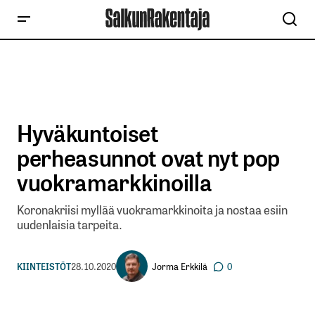
Hyväkuntoiset
perheasunnot ovat nyt pop
vuokramarkkinoilla
Koronakriisi myllää vuokramarkkinoita ja nostaa esiin
uudenlaisia tarpeita.
Jorma Erkkilä
KIINTEISTÖT
28.10.2020
0