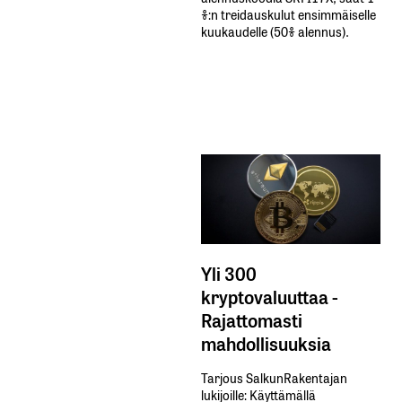
%:n treidauskulut​ ​ensimmäiselle​ ​
kuukaudelle​ ​(50%​ ​alennus).
Yli 300
kryptovaluuttaa -
Rajattomasti
mahdollisuuksia
Tarjous SalkunRakentajan
lukijoille: Käyttämällä​ ​