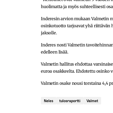
huolimatta ja myös suhteellisesti osak
Inderesin arvion mukaan Valmetin mal
osinkotuotto tarjoavat yhä riittävä
jaksolle.
Inderes nosti Valmetin tavoitehinna
edelleen lisää.
Valmetin hallitus ehdottaa varsinais
euroa osakkeelta. Ehdotettu osinko v
Valmetin osake nousi torstaina 4,4 pr
Neles
tulosraportti
Valmet