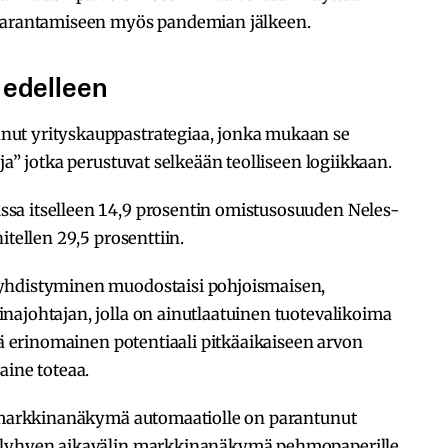
 parantamiseen myös pandemian jälkeen.
 edelleen
ut yrityskauppastrategiaa, jonka mukaan se
ja” jotka perustuvat selkeään teolliseen logiikkaan.
sa itselleen 14,9 prosentin omistusosuuden Neles-
itellen 29,5 prosenttiin.
yhdistyminen muodostaisi pohjoismaisen,
najohtajan, jolla on ainutlaatuinen tuotevalikoima
kä erinomainen potentiaali pitkäaikaiseen arvon
aine toteaa.
n markkinanäkymä automaatiolle on parantunut
, lyhyen aikavälin markkinanäkymä pehmopaperille