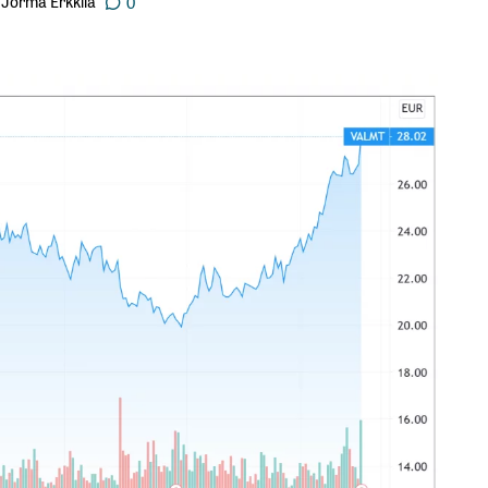
Jorma Erkkilä
0