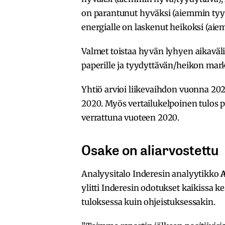
on parantunut hyväksi (aiemmin tyy
energialle on laskenut heikoksi (aie
Valmet toistaa hyvän lyhyen aikaväl
paperille ja tyydyttävän/heikon mar
Yhtiö arvioi liikevaihdon vuonna 20
2020. Myös vertailukelpoinen tulos 
verrattuna vuoteen 2020.
Osake on aliarvostettu
Analyysitalo Inderesin analyytikko
A
ylitti Inderesin odotukset kaikissa ke
tuloksessa kuin ohjeistuksessakin.