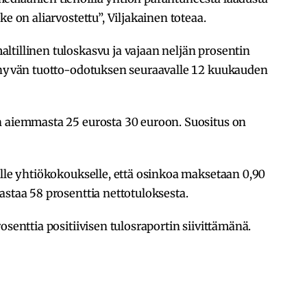
e on aliarvostettu”, Viljakainen toteaa.
tillinen tuloskasvu ja vajaan neljän prosentin
n hyvän tuotto-odotuksen seuraavalle 12 kuukauden
n aiemmasta 25 eurosta 30 euroon. Suositus on
elle yhtiökokoukselle, että osinkoa maksetaan 0,90
astaa 58 prosenttia nettotuloksesta.
osenttia positiivisen tulosraportin siivittämänä.