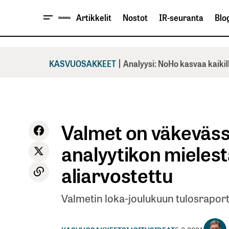
Artikkelit
Nostot
IR-seuranta
Blog
|
KASVUOSAKKEET
Analyysi: NoHo kasvaa kaikil
Valmet on väkeväss
analyytikon mieles
aliarvostettu
Valmetin loka-joulukuun tulosraportti