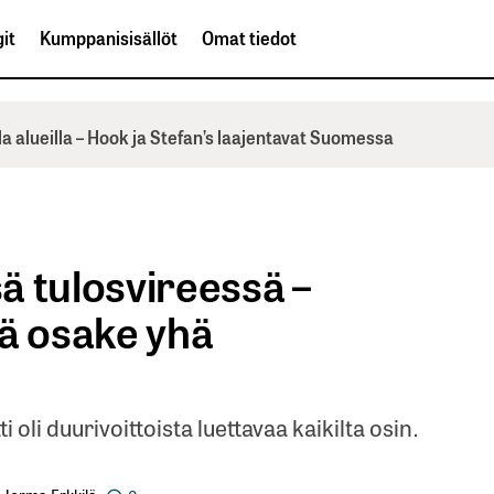
it
Kumppanisisällöt
Omat tiedot
la alueilla – Hook ja Stefan’s laajentavat Suomessa
ä tulosvireessä –
tä osake yhä
 oli duurivoittoista luettavaa kaikilta osin.