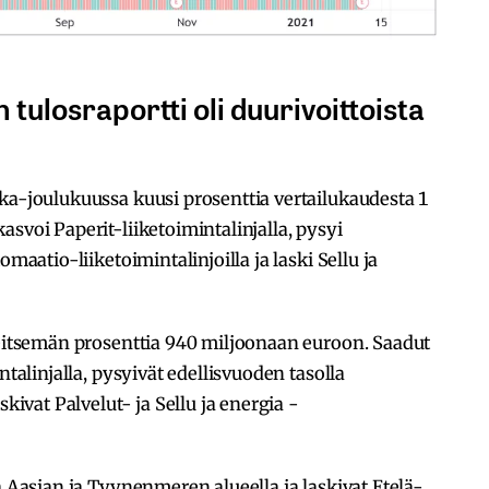
tulosraportti oli duurivoittoista
ka-joulukuussa kuusi prosenttia vertailukaudesta 1
svoi Paperit-liiketoimintalinjalla, pysyi
omaatio-liiketoimintalinjoilla ja laski Sellu ja
seitsemän prosenttia 940 miljoonaan euroon. Saadut
ntalinjalla, pysyivät edellisvuoden tasolla
skivat Palvelut- ja Sellu ja energia -
a Aasian ja Tyynenmeren alueella ja laskivat Etelä-