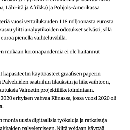
 Lähi-itä ja Afrikka) ja Pohjois-Amerikassa.
eriä vuosi vertailukauden 118 miljoonasta eurosta
svu ylitti analyytikoiden odotukset selvästi, sillä
uroa pienellä vaihteluvälillä.
en
mukaan koronapandemia ei ole haitannut
 kapasiteetin käyttöasteet graafisen paperin
 Palveluiden saatuihin tilauksiin ja liikevaihtoon,
kutuksia Valmetin projektiliiketoimintaan.
2020 erityisen vahvaa Kiinassa, jossa vuosi 2020 oli
a.
monia uusia digitaalisia työkaluja ja ratkaisuja
iakkaiden palvelemiseen. Niitä voidaan käyttää