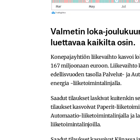
Valmetin loka-joulukuun 
luettavaa kaikilta osin.
Konepajayhtiön liikevaihto kasvoi lo
167 miljoonaan euroon. Liikevaihto ka
edellisvuoden tasolla Palvelut- ja Aut
energia -liiketoimintalinjalla.
Saadut tilaukset laskivat kuitenkin 
tilaukset kasvoivat Paperit-liiketoimi
Automaatio-liiketoimintalinjalla ja la
liiketoimintalinjoilla.
Saadut tilaukset kasvoivat Kiinassa j