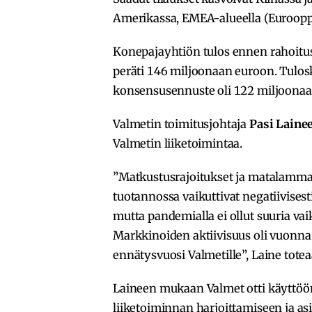
Amerikassa, EMEA-alueella (Eurooppa,
Konepajayhtiön tulos ennen rahoitus
peräti 146 miljoonaan euroon. Tuloska
konsensusennuste oli 122 miljoonaa e
Valmetin toimitusjohtaja
Pasi Laine
Valmetin liiketoimintaa.
”Matkustusrajoitukset ja matalammat
tuotannossa vaikuttivat negatiivisesti
mutta pandemialla ei ollut suuria vai
Markkinoiden aktiivisuus oli vuonna 
ennätysvuosi Valmetille”, Laine totea
Laineen mukaan Valmet otti käyttöön 
liiketoiminnan harjoittamiseen ja as