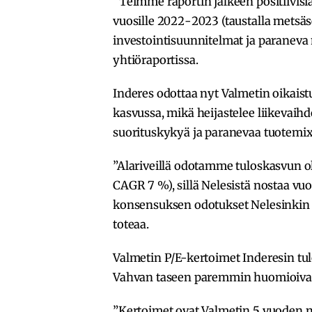
”Teimme raportin jälkeen positiivis
vuosille 2022-2023 (taustalla metsäs
investointisuunnitelmat ja paraneva 
yhtiöraportissa.
Inderes odottaa nyt Valmetin oikaist
kasvussa, mikä heijastelee liikevaih
suorituskykyä ja paranevaa tuotemix
”Alariveillä odotamme tuloskasvun 
CAGR 7 %), sillä Nelesistä nostaa vuo
konsensuksen odotukset Nelesinkin su
toteaa.
Valmetin P/E-kertoimet Inderesin tul
Vahvan taseen paremmin huomioivat 
”Kertoimet ovat Valmetin 5 vuoden m