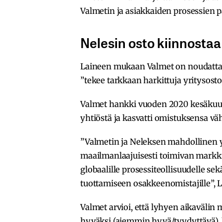
Valmetin ja asiakkaiden prosessien
Nelesin osto kiinnostaa
Laineen mukaan Valmet on noudattan
”tekee tarkkaan harkittuja yritysosto
Valmet hankki vuoden 2020 kesäkuus
yhtiöstä ja kasvatti omistuksensa väh
”Valmetin ja Neleksen mahdollinen 
maailmanlaajuisesti toimivan markki
globaalille prosessiteollisuudelle se
tuottamiseen osakkeenomistajille”, L
Valmet arvioi, että lyhyen aikaväli
hyväksi (aiemmin hyvä/tyydyttävä)