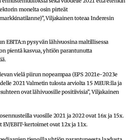
ia ennustemuutoksia sekä vuodelle 2021 että etenkin
ektorin monelta osin pirteät
markkinatilanne)”, Viljakainen toteaa Inderesin
un EBITA:n pysyvän lähivuosina maltillisessa
don pientä kasvua, yhtiön parantunutta
iä.
olevan vielä piirun nopeampaa (EPS 2021e-2023e
delle 2021 Valmetin tulosta arviolta 15 MEUR:lla ja
hteen ovat lähivuosille positiivisia”, Viljakainen
osennusteilla vuosille 2021 ja 2022 ovat 16x ja 15x.
EV/EBIT-kertoimet ovat 12x ja 11x.
ediaanien tienoilla yhtiön parantuneesta laadusta