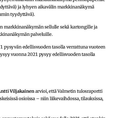
dyttävä) ja lyhyen aikavälin markkinanäkymä
mmin tyydyttävä).
in markkinanäkymän sellulle sekä kartongille ja
kkinanäkymän palveluille.
21 pysyvän edellisvuoden tasolla verrattuna vuoteen
pysyy vuonna 2021 pysyy edellisvuoden tasolla
ntti Viljakainen
arvioi, että Valmetin tulosraportti
skeisissä osioissa – niin liikevaihdossa, tilauksissa,