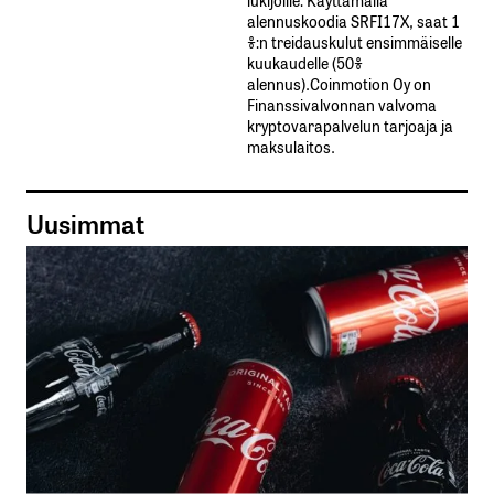
alennuskoodia​ ​SRFI17X,​ ​saat​ ​1
%:n treidauskulut​ ​ensimmäiselle​ ​
kuukaudelle​ ​(50%​ ​
alennus).Coinmotion Oy on
Finanssivalvonnan valvoma
kryptovarapalvelun tarjoaja ja
maksulaitos.
Uusimmat