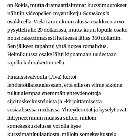
on Nokia, mutta dramaattisimmat kurssimuutokset
nähtiin videopelien myyntiketju
GameStopin
osakkeella. Vielä tammikuun alussa osakkeen arvo
pysytteli alle 20 dollarissa, mutta kuun lopulla osake
nousi rakettimaisesti hetkessä lähes 360 dollariin.
Sen jälkeen tapahtui yhtä nopea romahdus.
Helmikuussa osake lähti kipuamaan uudestaan
rajulla kulmakertoimella.
Finanssivalvonta (Fiva) kertoi
lehdistötilaisuudessaan, että sille on viime aikoina
tullut aiempaa enemmän yhteydenottoja
sijoituskeskusteluista ja -kirjoittamisesta
sosiaalisessa mediassa. Yhteydenotot ja kyselyt ovat
liittyneet muun muassa siihen, milloin
somekeskustelussa voi olla kyse
kurssimanipulaatiosta, milloin somekeskustelu