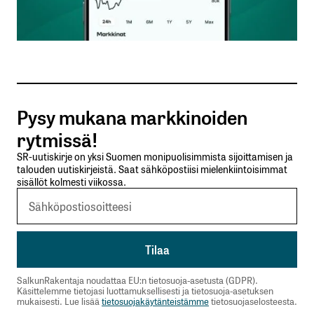
Sähköpostiosoitteesi
*
Tilaa SalkunRakentajan uutiskirje
Pysy mukana markkinoiden
Lähetä kommentti
rytmissä!
SR-uutiskirje on yksi Suomen monipuolisimmista sijoittamisen ja
talouden uutiskirjeistä. Saat sähköpostiisi mielenkiintoisimmat
sisällöt kolmesti viikossa.
SalkunRakentaja noudattaa EU:n tietosuoja-asetusta (GDPR).
Käsittelemme tietojasi luottamuksellisesti ja tietosuoja-asetuksen
mukaisesti. Lue lisää
tietosuojakäytänteistämme
tietosuojaselosteesta.