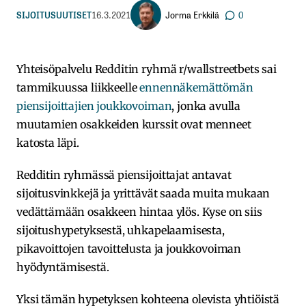
Jorma Erkkilä
SIJOITUSUUTISET
16.3.2021
0
Yhteisöpalvelu Redditin ryhmä r/wallstreetbets sai
tammikuussa liikkeelle
ennennäkemättömän
piensijoittajien joukkovoiman
, jonka avulla
muutamien osakkeiden kurssit ovat menneet
katosta läpi.
Redditin ryhmässä piensijoittajat antavat
sijoitusvinkkejä ja yrittävät saada muita mukaan
vedättämään osakkeen hintaa ylös. Kyse on siis
sijoitushypetyksestä, uhkapelaamisesta,
pikavoittojen tavoittelusta ja joukkovoiman
hyödyntämisestä.
Yksi tämän hypetyksen kohteena olevista yhtiöistä