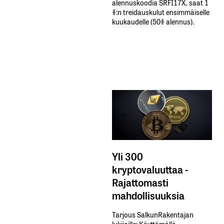
alennuskoodia​ ​SRFI17X,​ ​saat​ ​1
%:n treidauskulut​ ​ensimmäiselle​ ​
kuukaudelle​ ​(50%​ ​alennus).
Yli 300
kryptovaluuttaa -
Rajattomasti
mahdollisuuksia
Tarjous SalkunRakentajan
lukijoille: Käyttämällä​ ​