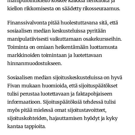
manipulointikielto koskee kaikkia henkilöitä ja
kiellon rikkomisesta on säädetty rikosseuraamus.
Finanssivalvonta pitää huolestuttavana sitä, että
sosiaalisen median keskusteluissa pyritään
manipulatiivisesti vaikuttamaan osakekursseihin.
Toiminta on omiaan heikentämään luottamusta
markkinoiden toimintaan ja luotettavaan
hinnanmuodostukseen.
Sosiaalisen median sijoituskeskusteluissa on hyvä
Fivan mukaan huomioida, että sijoituspäätökset
tulisi perustaa luotettavaan ja faktapohjaiseen
informaatioon. Sijoituspäätöksiä tehdessä tulisi
myös pitää mielessä omat sijoitustavoitteet,
sijoituskohteiden, hajauttamisen hyödyt ja kyky
kantaa tappioita.