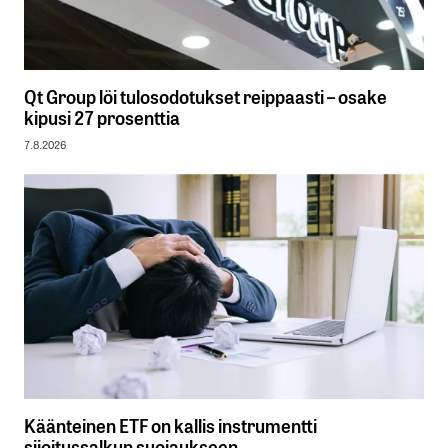
Qt Group löi tulosodotukset reippaasti – osake
kipusi 27 prosenttia
7.8.2026
Käänteinen ETF on kallis instrumentti
sijoitussalkun suojaukseen