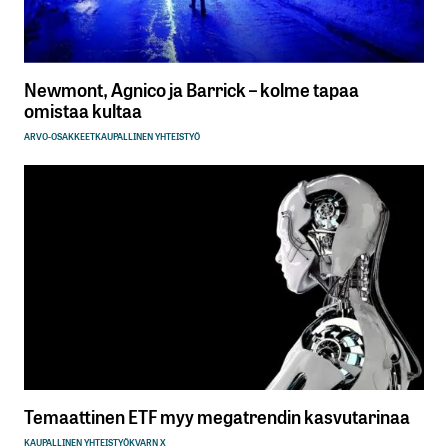
Newmont, Agnico ja Barrick – kolme tapaa
omistaa kultaa
ARVO-OSAKKEET
KAUPALLINEN YHTEISTYÖ
Temaattinen ETF myy megatrendin kasvutarinaa
KAUPALLINEN YHTEISTYÖ
KVARN X