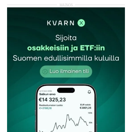
kirjautua
sisään
rekisteröityä
Sähköpostiosoitettasi ei julkaista.
Pakolliset
kentät on merkitty
*
Kommentti
*
Nimesi tai nimimerkkisi
*