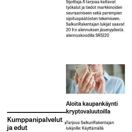
Sijoittaja.fi tarjoaa kattavat
työkalut ja tiedot markkinoiden
seuraamiseen sekä parempien
sijoituspäätösten tekemiseen.
SalkunRakentajan lukijat saavat
20 %:n alennuksen jäsenyydestä
alennuskoodilla SRSI20
Aloita kaupankäynti
kryptovaluutoilla
Kumppanipalvelut
Tarjous SalkunRakentajan
ja edut
lukijoille: Käyttämällä​ ​