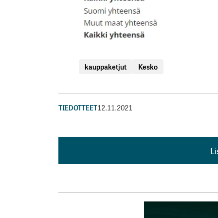
kauppaketjut
Kesko
TIEDOTTEET
12.11.2021
L
L
kirj