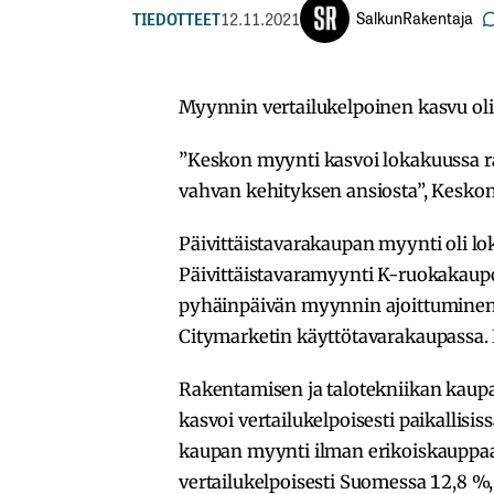
SalkunRakentaja
TIEDOTTEET
12.11.2021
Myynnin vertailukelpoinen kasvu oli 
”Keskon myynti kasvoi lokakuussa 
vahvan kehityksen ansiosta”, Kesko
Päivittäistavarakaupan myynti oli lok
Päivittäistavaramyynti K-ruokakaupoi
pyhäinpäivän myynnin ajoittuminen 
Citymarketin käyttötavarakaupassa.
Rakentamisen ja talotekniikan kaupan
kasvoi vertailukelpoisesti paikallisi
kaupan myynti ilman erikoiskauppaa 
vertailukelpoisesti Suomessa 12,8 %,