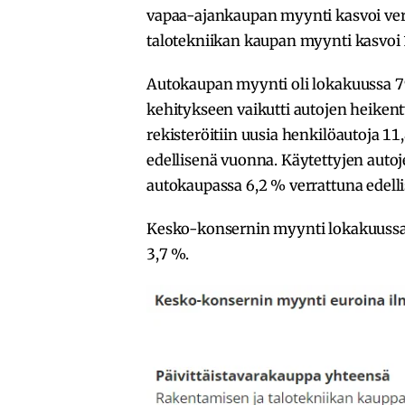
vapaa-ajankaupan myynti kasvoi vert
talotekniikan kaupan myynti kasvoi 
Autokaupan myynti oli lokakuussa 79,
kehitykseen vaikutti autojen heike
rekisteröitiin uusia henkilöautoja 
edellisenä vuonna. Käytettyjen aut
autokaupassa 6,2 % verrattuna edell
Kesko-konsernin myynti lokakuussa ol
3,7 %.