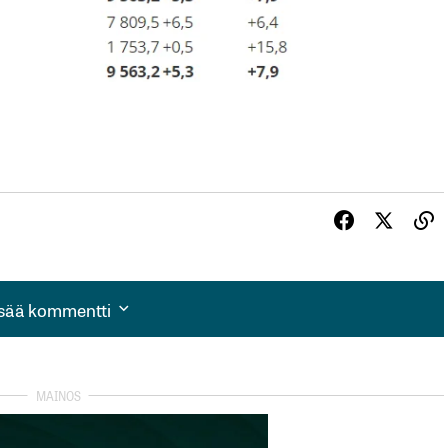
isää kommentti
isää kommentti
autua sisään
rekisteröityä