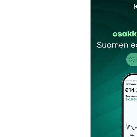
Sähköpostiosoitettasi ei julkaista.
Pakollis
Kommentti
*
Nimesi tai nimimerkkisi
*
Tilaa SalkunRakentajan uutiskirje
Lähetä kommentti