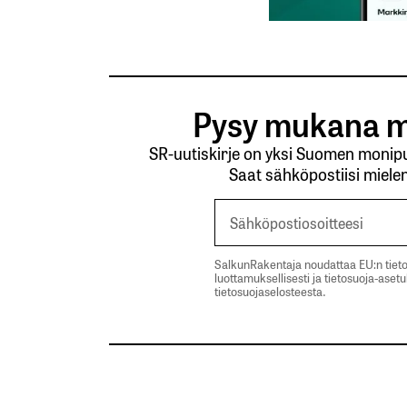
Pysy mukana m
SR-uutiskirje on yksi Suomen monipuo
Saat sähköpostiisi mielen
SalkunRakentaja noudattaa EU:n tieto
luottamuksellisesti ja tietosuoja-aset
tietosuojaselosteesta.