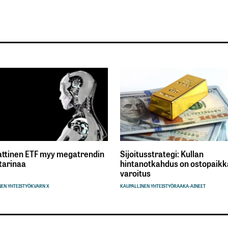
ttinen ETF myy megatrendin
Sijoitusstrategi: Kullan
tarinaa
hintanotkahdus on ostopaikka
varoitus
EN YHTEISTYÖ
KVARN X
KAUPALLINEN YHTEISTYÖ
RAAKA-AINEET