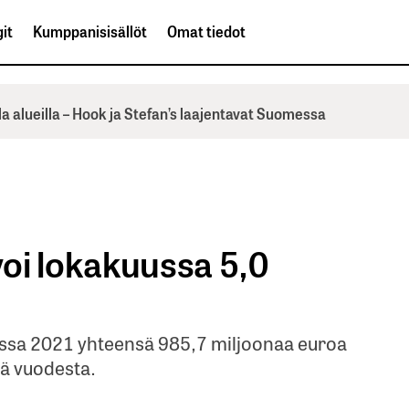
it
Kumppanisisällöt
Omat tiedot
la alueilla – Hook ja Stefan’s laajentavat Suomessa
oi lokakuussa 5,0
ussa 2021 yhteensä 985,7 miljoonaa euroa
tä vuodesta.