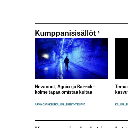
Kumppanisisällöt
Newmont, Agnico ja Barrick –
Temaa
kolme tapaa omistaa kultaa
kasvu
ARVO-OSAKKEET
KAUPALLINEN YHTEISTYÖ
KAUPALLIN