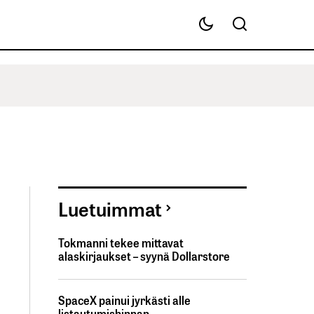
Luetuimmat
Tokmanni tekee mittavat
alaskirjaukset – syynä Dollarstore
SpaceX painui jyrkästi alle
listautumishinnan