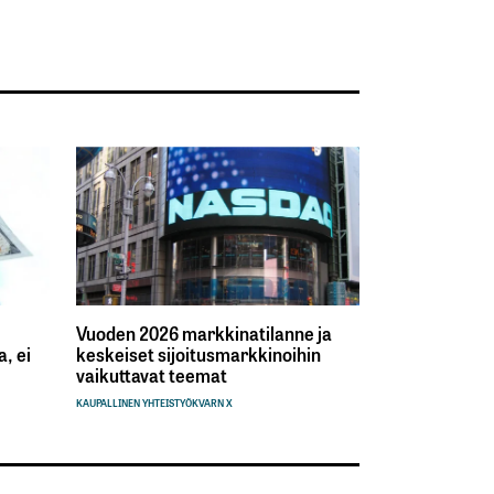
Vuoden 2026 markkinatilanne ja
, ei
keskeiset sijoitusmarkkinoihin
vaikuttavat teemat
KAUPALLINEN YHTEISTYÖ
KVARN X