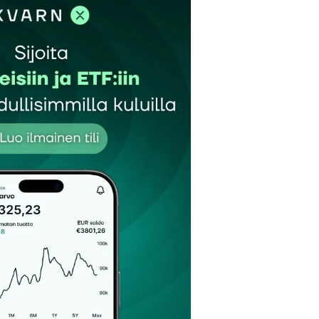
et kentät on merkitty
*
Sähköpostiosoitteesi
*