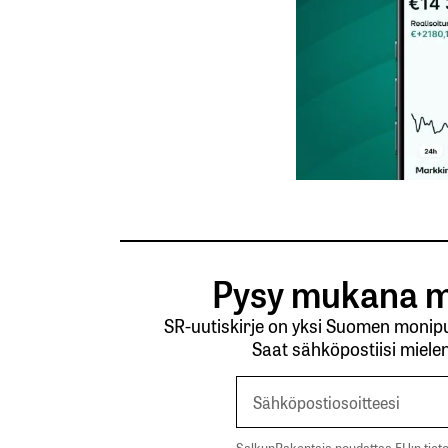
Tilaa SalkunRakentajan uutiskirje
Lähetä kommentti
Pysy mukana m
SR-uutiskirje on yksi Suomen monipuo
Saat sähköpostiisi mielen
SalkunRakentaja noudattaa EU:n tieto