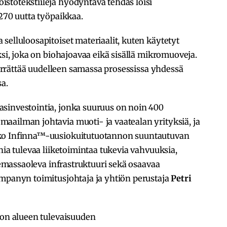
stotekstiilejä hyödyntävä tehdas loisi
 270 uutta työpaikkaa.
selluloosapitoiset materiaalit, kuten käytetyt
ksi, joka on biohajoavaa eikä sisällä mikromuoveja.
kierrättää uudelleen samassa prosessissa yhdessä
sa.
sinvestointia, jonka suuruus on noin 400
aailman johtavia muoti- ja vaatealan yrityksiä, ja
oko Infinna™-uusiokuitutuotannon suuntautuvan
nia tulevaa liiketoimintaa tukevia vahvuuksia,
olemassaoleva infrastruktuuri sekä osaavaa
ompanyn toimitusjohtaja ja yhtiön perustaja
Petri
don alueen tulevaisuuden