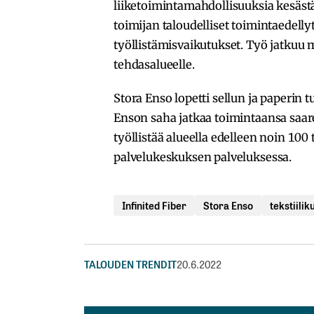
liiketoimintamahdollisuuksia kesästä 
toimijan taloudelliset toimintaedell
työllistämisvaikutukset. Työ jatkuu m
tehdasalueelle.
Stora Enso lopetti sellun ja paperin
Enson saha jatkaa toimintaansa saare
työllistää alueella edelleen noin 100
palvelukeskuksen palveluksessa.
Infinited Fiber
Stora Enso
tekstiilik
TALOUDEN TRENDIT
20.6.2022