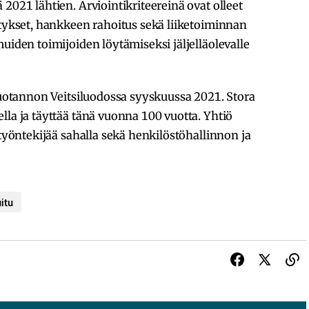
2021 lähtien. Arviointikriteereinä ovat olleet
ytykset, hankkeen rahoitus sekä liiketoiminnan
uiden toimijoiden löytämiseksi jäljelläolevalle
 tuotannon Veitsiluodossa syyskuussa 2021. Stora
lla ja täyttää tänä vuonna 100 vuotta. Yhtiö
 työntekijää sahalla sekä henkilöstöhallinnon ja
uitu