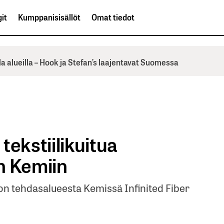
it
Kumppanisisällöt
Omat tiedot
la alueilla – Hook ja Stefan’s laajentavat Suomessa
 tekstiilikuitua
n Kemiin
on tehdasalueesta Kemissä Infinited Fiber