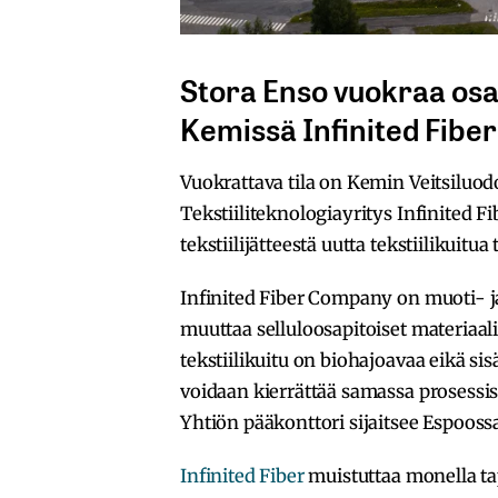
Stora Enso vuokraa osa
Kemissä Infinited Fibe
Vuokrattava tila on Kemin Veitsiluod
Tekstiiliteknologiayritys Infinited 
tekstiilijätteestä uutta tekstiilikuit
Infinited Fiber Company on muoti- ja
muuttaa selluloosapitoiset materiaalit
tekstiilikuitu on biohajoavaa eikä sis
voidaan kierrättää samassa prosessiss
Yhtiön pääkonttori sijaitsee Espooss
Infinited Fiber
muistuttaa monella tap