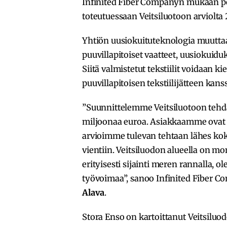
Infinited Fiber Companyn mukaan poi
toteutuessaan Veitsiluotoon arviolta
Yhtiön uusiokuituteknologia muuttaa 
puuvillapitoiset vaatteet, uusiokuidu
Siitä valmistetut tekstiilit voidaan 
puuvillapitoisen tekstiilijätteen kans
”Suunnittelemme Veitsiluotoon tehda
miljoonaa euroa. Asiakkaamme ovat m
arvioimme tulevan tehtaan lähes k
vientiin. Veitsiluodon alueella on mo
erityisesti sijainti meren rannalla, 
työvoimaa”, sanoo Infinited Fiber C
Alava
.
Stora Enso on kartoittanut Veitsiluo