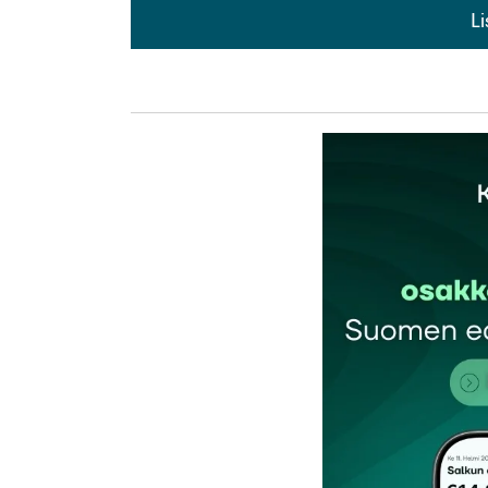
L
L
kirj
Sähköpostiosoitettasi ei julkaista.
Pakollis
Kommentti
*
Nimesi tai nimimerkkisi
*