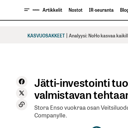
Artikkelit
Nostot
IR-seuranta
Blog
|
KASVUOSAKKEET
Analyysi: NoHo kasvaa kaikil
Jätti-investointi tuo
valmistavan tehtaa
Stora Enso vuokraa osan Veitsiluod
Companylle.