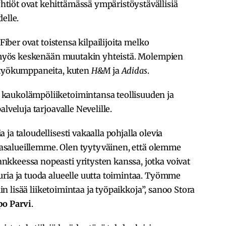
tiöt ovat kehittämässä ympäristöystävällisiä
elle.
 Fiber ovat toistensa kilpailijoita melko
on myös keskenään muutakin yhteistä. Molempien
istyökumppaneita, kuten
H&M
ja
Adidas
.
kaukolämpöliiketoimintansa teollisuuden ja
lveluja tarjoavalle Nevelille.
ja taloudellisesti vakaalla pohjalla olevia
ehdasalueillemme. Olen tyytyväinen, että olemme
kkeessa nopeasti yritysten kanssa, jotka voivat
uria ja tuoda alueelle uutta toimintaa. Työmme
iin lisää liiketoimintaa ja työpaikkoja”, sanoo Stora
po Parvi
.