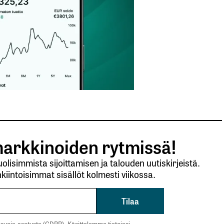
arkkinoiden rytmissä!
lisimmista sijoittamisen ja talouden uutiskirjeistä.
kiintoisimmat sisällöt kolmesti viikossa.
suoja-asetusta (GDPR). Käsittelemme tietojasi