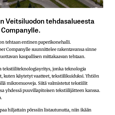
n Veitsiluodon tehdasalueesta
r Companylle.
on tehtaan entinen paperikonehalli.
Fiber Companylle suunnittelee rakentavansa sinne
ua tuottavan kaupallisen mittakaavan tehtaan.
 tekstiiliteknologiayritys, jonka teknologia
, kuten käytetyt vaatteet, tekstiilikuiduksi. Yhtiön
ällä mikromuoveja. Siitä valmistetut tekstiilit
a yhdessä puuvillapitoisen tekstiilijätteen kanssa.
a.
aa hiljattain pörssiin listautunutta, niin ikään