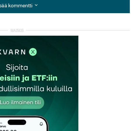
isää kommentti
isää kommentti
autua sisään
rekisteröityä
et kentät on merkitty
*
Sähköpostiosoitteesi
*