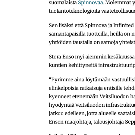
suomalaista
Spinnovaa
. Molemmat yh
tuotantoteknologioita vaateteollisuud
Sen lisäksi että Spinnova ja Infinited
samantapaisilla tuotteilla, heillä 
yhtiöiden taustalla on samoja yhte
Stora Enso myi aiemmin kesäkuussa 
kuntien kehittyneitä infrastruktuuripa
“Pyrimme aina löytämään vastuullisia 
elinkelpoisia ratkaisuja entisille t
kyenneet etenemään Veitsiluodon han
hyödyntää Veitsiluodon infrastruktu
jatkuu edelleen, jotta alueelle saatais
Enson maajohtaja, talousjohtaja
Sep