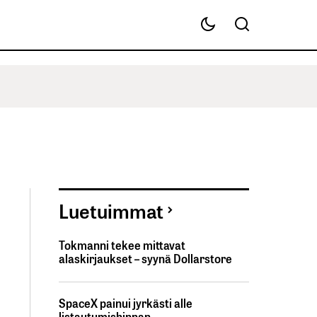
Luetuimmat
Tokmanni tekee mittavat
alaskirjaukset – syynä Dollarstore
SpaceX painui jyrkästi alle
listautumishinnan