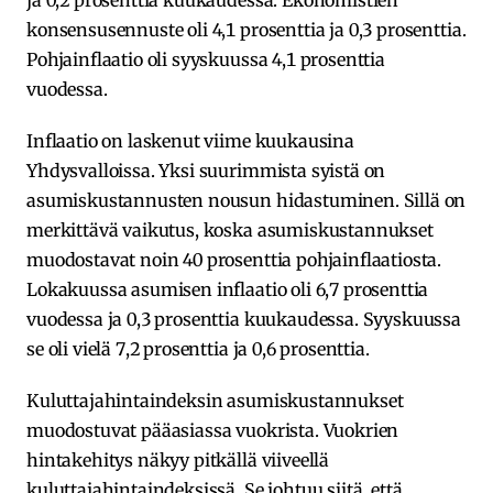
ja 0,2 prosenttia kuukaudessa. Ekonomistien
konsensusennuste oli 4,1 prosenttia ja 0,3 prosenttia.
Pohjainflaatio oli syyskuussa 4,1 prosenttia
vuodessa.
Inflaatio on laskenut viime kuukausina
Yhdysvalloissa. Yksi suurimmista syistä on
asumiskustannusten nousun hidastuminen. Sillä on
merkittävä vaikutus, koska asumiskustannukset
muodostavat noin 40 prosenttia pohjainflaatiosta.
Lokakuussa asumisen inflaatio oli 6,7 prosenttia
vuodessa ja 0,3 prosenttia kuukaudessa. Syyskuussa
se oli vielä 7,2 prosenttia ja 0,6 prosenttia.
Kuluttajahintaindeksin asumiskustannukset
muodostuvat pääasiassa vuokrista. Vuokrien
hintakehitys näkyy pitkällä viiveellä
kuluttajahintaindeksissä. Se johtuu siitä, että