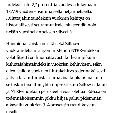
Indeksi laski 2,7 prosenttia vuodessa lukemaan
187.49 vuoden ensimmäisellä neljänneksellä.
Kuluttajahintaindeksin vuokrien kehitys on
historiallisesti seurannut indeksin trendiä noin
neljän vuosineljänneksen viiveellä.
Huomionarvoista on, että sekä Zillow:n
vuokraindeksin ja työministeriön NTRR-indeksin
volatiliteetti on huomattavasti korkeampi kuin
kuluttajahintaindeksin vuokrien kehityksen. Näin
ollen, vaikka vuokrien hintakehitys todennäköisesti
jatkaa tasaantumista seuraavina kuukausina, niin
se tuskin tasoittuu yhtä nopeasti kuin Zillow:n datan
ja NTRR-indeksin perusteella voisi olettaa. Edessä on
todennäköisemmin pikku hiljaa paluu pidemmän
aikavälin vuokrien 3-4 prosentin trendikasvun
tasolle.