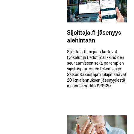
Sijoittaja.fi-jäsenyys
alehintaan
Sijoittaja.fi tarjoaa kattavat
työkalut ja tiedot markkinoiden
seuraamiseen sekä parempien
sijoituspäätösten tekemiseen.
SalkunRakentajan lukijat saavat
20 %:n alennuksen jäsenyydestä
alennuskoodilla SRSI20