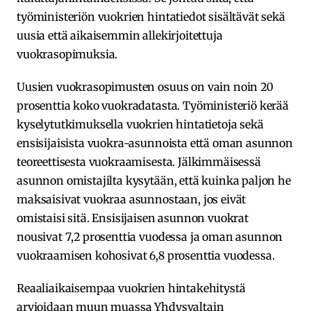
työministeriön vuokrien hintatiedot sisältävät sekä
uusia että aikaisemmin allekirjoitettuja
vuokrasopimuksia.
Uusien vuokrasopimusten osuus on vain noin 20
prosenttia koko vuokradatasta. Työministeriö kerää
kyselytutkimuksella vuokrien hintatietoja sekä
ensisijaisista vuokra-asunnoista että oman asunnon
teoreettisesta vuokraamisesta. Jälkimmäisessä
asunnon omistajilta kysytään, että kuinka paljon he
maksaisivat vuokraa asunnostaan, jos eivät
omistaisi sitä. Ensisijaisen asunnon vuokrat
nousivat 7,2 prosenttia vuodessa ja oman asunnon
vuokraamisen kohosivat 6,8 prosenttia vuodessa.
Reaaliaikaisempaa vuokrien hintakehitystä
arvioidaan muun muassa Yhdysvaltain