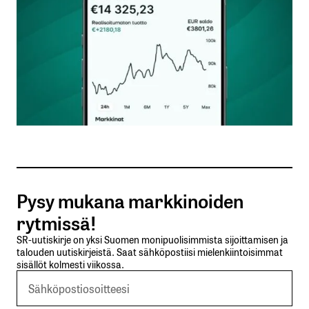
Nimesi tai nimimerkkisi
*
Sähköpostiosoitteesi
*
Tilaa SalkunRakentajan uutiskirje
Pysy mukana markkinoiden
Lähetä kommentti
rytmissä!
SR-uutiskirje on yksi Suomen monipuolisimmista sijoittamisen ja
talouden uutiskirjeistä. Saat sähköpostiisi mielenkiintoisimmat
sisällöt kolmesti viikossa.