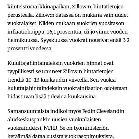
kiinteistömarkkinapaikan, Zillow:n, hintatietojen
perusteella. Zillow:n datassa on mukana vain uudet
vuokralaiset. Niiden mukaan vuokrien vuositason
inflaatiohuippu, 16,1 prosenttia, oli jo viime vuoden
helmikuussa. Syyskuussa vuokrat nousivat enää 3,2
prosentti vuodessa.
Kuluttajahintaindeksin vuokrien hinnat ovat
tyypillisesti seuranneet Zillow:n hintatietojen
trendiä 10-13 kuukauden viiveellä. Sen vuoksi
kuluttajahintaindeksin vuokrainflaation odotetaan
hidastuvan lisää tulevina kuukausina.
Samansuuntaista indikoi myös Fedin Clevelandin
aluekeskuspankin uusien vuokralaisten
vuokraindeksi, NTRR. Se on työministeriön
keräämää dataa uusista vuokrasopimuksista.