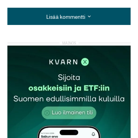
Lisää kommentti
Lisää kommentti
kirjautua
sisään
rekisteröityä
Sähköpostiosoitettasi ei julkaista.
Pakolliset
kentät on merkitty
*
Kommentti
*