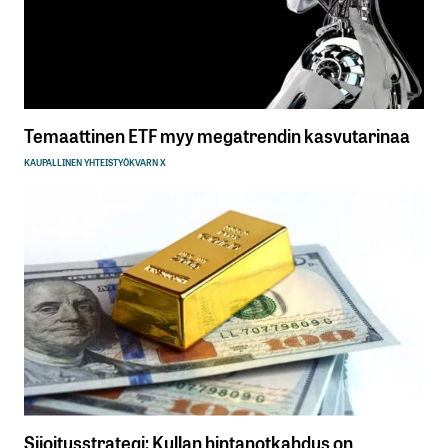
Temaattinen ETF myy megatrendin kasvutarinaa
KAUPALLINEN YHTEISTYÖ
KVARN X
Sijoitusstrategi: Kullan hintanotkahdus on