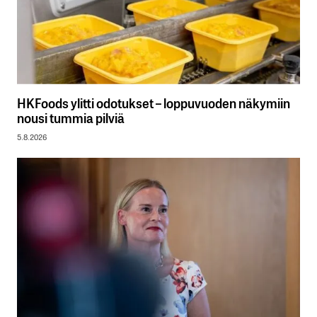
HKFoods ylitti odotukset – loppuvuoden näkymiin
nousi tummia pilviä
5.8.2026