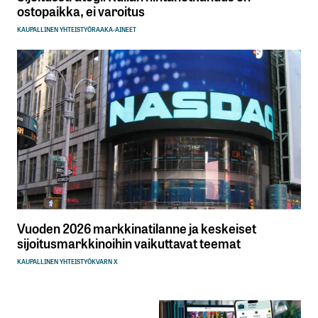
ostopaikka, ei varoitus
KAUPALLINEN YHTEISTYÖ
RAAKA-AINEET
Vuoden 2026 markkinatilanne ja keskeiset
sijoitusmarkkinoihin vaikuttavat teemat
KAUPALLINEN YHTEISTYÖ
KVARN X