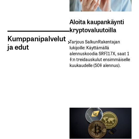
Aloita kaupankäynti
kryptovaluutoilla
Kumppanipalvelut
Tarjous SalkunRakentajan
ja edut
lukijoille: Käyttämällä​ ​
alennuskoodia​ ​SRFI17X,​ ​saat​ ​1
%:n treidauskulut​ ​ensimmäiselle​ ​
kuukaudelle​ ​(50%​ ​alennus).