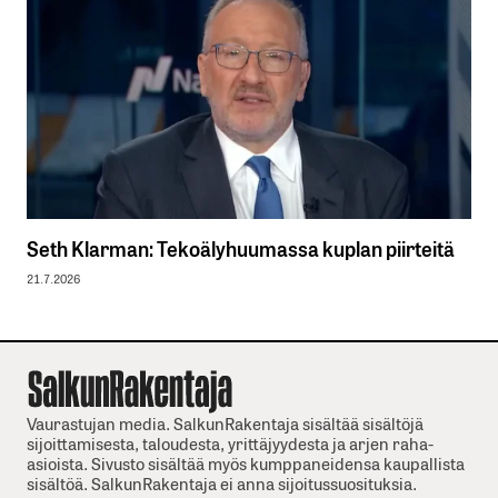
Seth Klarman: Tekoälyhuumassa kuplan piirteitä
21.7.2026
Vaurastujan media. SalkunRakentaja sisältää sisältöjä
sijoittamisesta, taloudesta, yrittäjyydesta ja arjen raha-
asioista. Sivusto sisältää myös kumppaneidensa kaupallista
sisältöä. SalkunRakentaja ei anna sijoitussuosituksia.