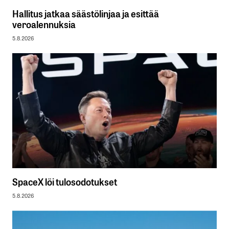
Hallitus jatkaa säästölinjaa ja esittää
veroalennuksia
5.8.2026
SpaceX löi tulosodotukset
5.8.2026