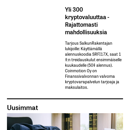
Yli 300
kryptovaluuttaa -
Rajattomasti
mahdollisuuksia
Tarjous SalkunRakentajan
lukijoille: Käyttämällä​ ​
alennuskoodia​ ​SRFI17X,​ ​saat​ ​1
%:n treidauskulut​ ​ensimmäiselle​ ​
kuukaudelle​ ​(50%​ ​alennus).
Coinmotion Oy on
Finanssivalvonnan valvoma
kryptovarapalvelun tarjoaja ja
maksulaitos.
Uusimmat