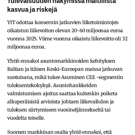
kasvua ja riskejä
YIT odottaa konsernin jatkuvien liiketoimintojen
oikaistun liikevoiton olevan 20-60 miljoonaa euroa
vuonna 2025. Viime vuonna oikaistu liikevoitto oli 32
miljoonaa euroa.
Yhtiö ennakoi asuntomarkkinoiden kehityksen
Baltian ja itäisen Keski-Euroopan maissa jatkuvan
suotuisana, mikä tukee Asuminen CEE -segmentin
tuloksentekokykyä. Asuntohankkeiden
valmistumisen ajoitus saattaa kuitenkin poiketa
alkuperäisistä arvioista johtaen liikevaihdon ja
tuloksen siirtymiseen vuosineljännekseltä tai
vuodelta toiselle.
Suomen markkinan osalta yhtiö ennakoi, että