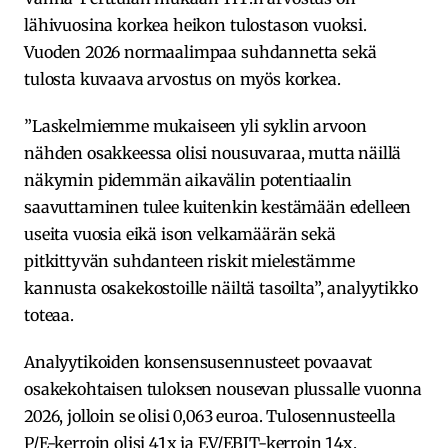
lähivuosina korkea heikon tulostason vuoksi.
Vuoden 2026 normaalimpaa suhdannetta sekä
tulosta kuvaava arvostus on myös korkea.
”Laskelmiemme mukaiseen yli syklin arvoon
nähden osakkeessa olisi nousuvaraa, mutta näillä
näkymin pidemmän aikavälin potentiaalin
saavuttaminen tulee kuitenkin kestämään edelleen
useita vuosia eikä ison velkamäärän sekä
pitkittyvän suhdanteen riskit mielestämme
kannusta osakekostoille näiltä tasoilta”, analyytikko
toteaa.
Analyytikoiden konsensusennusteet povaavat
osakekohtaisen tuloksen nousevan plussalle vuonna
2026, jolloin se olisi 0,063 euroa. Tulosennusteella
P/E-kerroin olisi 41x ja EV/EBIT-kerroin 14x.