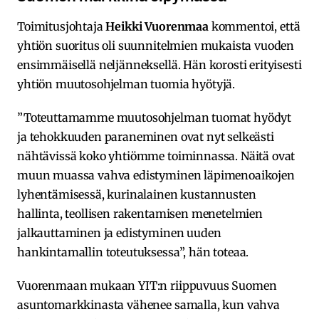
Toimitusjohtaja
Heikki Vuorenmaa
kommentoi, että
yhtiön suoritus oli suunnitelmien mukaista vuoden
ensimmäisellä neljänneksellä. Hän korosti erityisesti
yhtiön muutosohjelman tuomia hyötyjä.
”Toteuttamamme muutosohjelman tuomat hyödyt
ja tehokkuuden paraneminen ovat nyt selkeästi
nähtävissä koko yhtiömme toiminnassa. Näitä ovat
muun muassa vahva edistyminen läpimenoaikojen
lyhentämisessä, kurinalainen kustannusten
hallinta, teollisen rakentamisen menetelmien
jalkauttaminen ja edistyminen uuden
hankintamallin toteutuksessa”, hän toteaa.
Vuorenmaan mukaan YIT:n riippuvuus Suomen
asuntomarkkinasta vähenee samalla, kun vahva