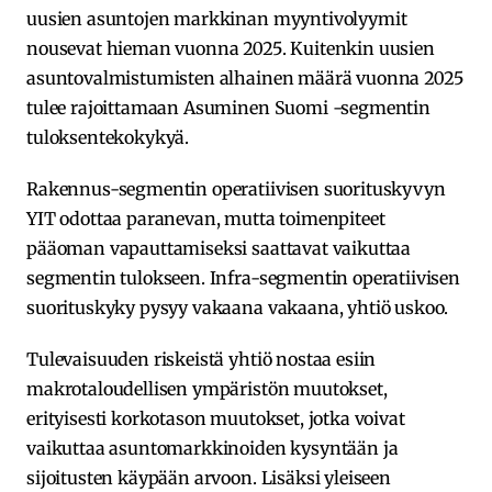
uusien asuntojen markkinan myyntivolyymit
nousevat hieman vuonna 2025. Kuitenkin uusien
asuntovalmistumisten alhainen määrä vuonna 2025
tulee rajoittamaan Asuminen Suomi -segmentin
tuloksentekokykyä.
Rakennus-segmentin operatiivisen suorituskyvyn
YIT odottaa paranevan, mutta toimenpiteet
pääoman vapauttamiseksi saattavat vaikuttaa
segmentin tulokseen. Infra-segmentin operatiivisen
suorituskyky pysyy vakaana vakaana, yhtiö uskoo.
Tulevaisuuden riskeistä yhtiö nostaa esiin
makrotaloudellisen ympäristön muutokset,
erityisesti korkotason muutokset, jotka voivat
vaikuttaa asuntomarkkinoiden kysyntään ja
sijoitusten käypään arvoon. Lisäksi yleiseen