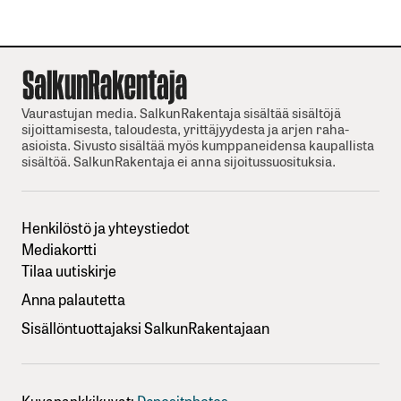
Vaurastujan media. SalkunRakentaja sisältää sisältöjä
sijoittamisesta, taloudesta, yrittäjyydesta ja arjen raha-
asioista. Sivusto sisältää myös kumppaneidensa kaupallista
sisältöä. SalkunRakentaja ei anna sijoitussuosituksia.
Henkilöstö ja yhteystiedot
Mediakortti
Tilaa uutiskirje
Anna palautetta
Sisällöntuottajaksi SalkunRakentajaan
Kuvapankkikuvat:
Depositphotos