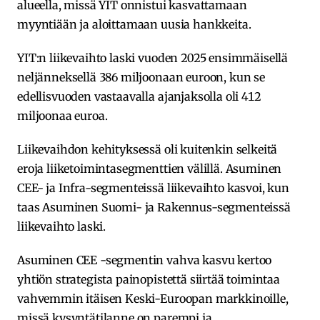
alueella, missä YIT onnistui kasvattamaan
myyntiään ja aloittamaan uusia hankkeita.
YIT:n liikevaihto laski vuoden 2025 ensimmäisellä
neljänneksellä 386 miljoonaan euroon, kun se
edellisvuoden vastaavalla ajanjaksolla oli 412
miljoonaa euroa.
Liikevaihdon kehityksessä oli kuitenkin selkeitä
eroja liiketoimintasegmenttien välillä. Asuminen
CEE- ja Infra-segmenteissä liikevaihto kasvoi, kun
taas Asuminen Suomi- ja Rakennus-segmenteissä
liikevaihto laski.
Asuminen CEE -segmentin vahva kasvu kertoo
yhtiön strategista painopistettä siirtää toimintaa
vahvemmin itäisen Keski-Euroopan markkinoille,
missä kysyntätilanne on parempi ja