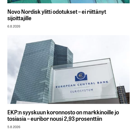
Novo Nordisk ylitti odotukset – ei riittänyt
sijoittajille
6.8.2026
EKP:n syyskuun koronnosto on markkinoille jo
tosiasia – euribor nousi 2,93 prosenttiin
5.8.2026