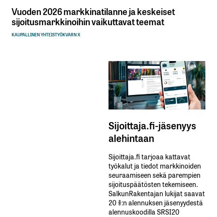
Vuoden 2026 markkinatilanne ja keskeiset
sijoitusmarkkinoihin vaikuttavat teemat
KAUPALLINEN YHTEISTYÖ
KVARN X
Sijoittaja.fi-jäsenyys
alehintaan
Sijoittaja.fi tarjoaa kattavat
työkalut ja tiedot markkinoiden
seuraamiseen sekä parempien
sijoituspäätösten tekemiseen.
SalkunRakentajan lukijat saavat
20 %:n alennuksen jäsenyydestä
alennuskoodilla SRSI20