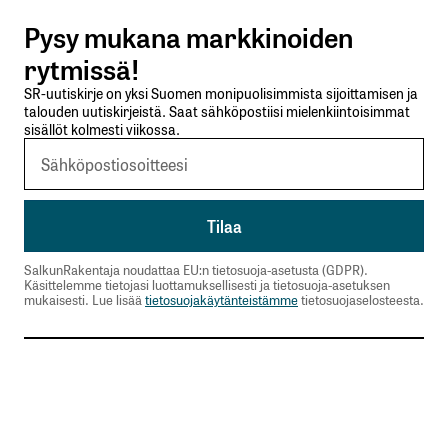
Pysy mukana markkinoiden
Lähetä kommentti
rytmissä!
SR-uutiskirje on yksi Suomen monipuolisimmista sijoittamisen ja
talouden uutiskirjeistä. Saat sähköpostiisi mielenkiintoisimmat
sisällöt kolmesti viikossa.
SalkunRakentaja noudattaa EU:n tietosuoja-asetusta (GDPR).
Käsittelemme tietojasi luottamuksellisesti ja tietosuoja-asetuksen
mukaisesti. Lue lisää
tietosuojakäytänteistämme
tietosuojaselosteesta.