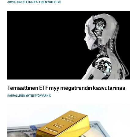
ARVO-OSAKKEET
KAUPALLINEN YHTEISTYÖ
Temaattinen ETF myy megatrendin kasvutarinaa
KAUPALLINEN YHTEISTYÖ
KVARN X