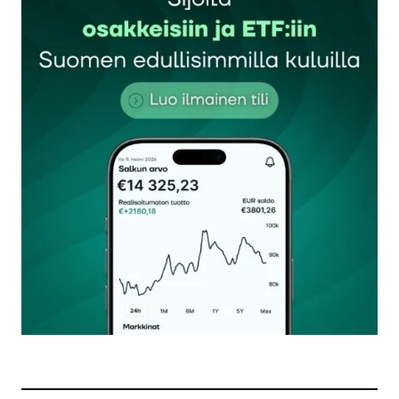
Sähköpostiosoitettasi ei julkaista.
Pakolliset
kentät on merkitty
*
Kommentti
*
Nimesi tai nimimerkkisi
*
Sähköpostiosoitteesi
*
Tilaa SalkunRakentajan uutiskirje