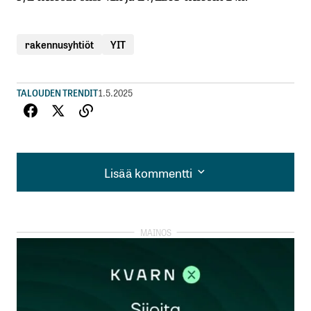
rakennusyhtiöt
YIT
TALOUDEN TRENDIT
1.5.2025
Lisää kommentti
Lisää kommentti
kirjautua
sisään
rekisteröityä