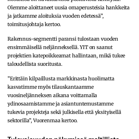
Olemme aloittaneet uusia omaperusteisia hankkeita
ja jatkamme aloituksia vuoden edetessä”,
toimitusjohtaja kertoo.
Rakennus-segmentti paransi tulostaan vuoden
ensimmäisellä neljänneksellä. YIT on saanut
projektien katepoikkeamat hallintaan, mikä tukee
taloudellista suoritusta.
”Erittäin kilpaillusta markkinasta huolimatta
kasvatimme myös tilauskantaamme
vuosineljänneksen aikana voittamalla
ydinosaamistamme ja asiantuntemustamme
tukevia projekteja sekä julkisella että yksityisellä
sektorilla”, Vuorenmaa kertoo.
Tulevaisuuden näkymissä maltillista