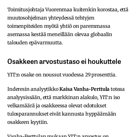
Toimitusjohtaja Vuorenmaa kuitenkin korostaa, että
muutosohjelman yhteydessä tehtyjen
toimenpiteiden myötä yhtiö on paremmassa
asemassa kestää meneillään olevaa globaalin
talouden epävarmuutta.
Osakkeen arvostustaso ei houkuttele
YIT:n osake on noussut vuodessa 29 prosenttia.
Inderesin analyytikko
Kaisa Vanha-Perttula
toteaa
analyysissään, että markkinan alakulo, YIT:n iso
velkamäärä ja osakkeessa olevat odotukset
tulosparannukset eivät kannusta hyppäämään
osakkeen kyytiin.
Vanha-Perttulan mukaan YIT:n arvostus on