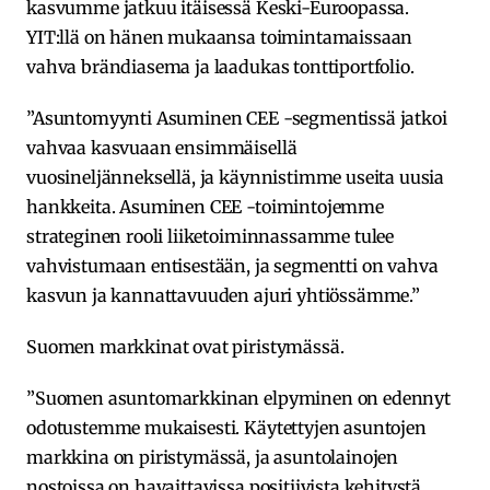
kasvumme jatkuu itäisessä Keski-Euroopassa.
YIT:llä on hänen mukaansa toimintamaissaan
vahva brändiasema ja laadukas tonttiportfolio.
”Asuntomyynti Asuminen CEE -segmentissä jatkoi
vahvaa kasvuaan ensimmäisellä
vuosineljänneksellä, ja käynnistimme useita uusia
hankkeita. Asuminen CEE -toimintojemme
strateginen rooli liiketoiminnassamme tulee
vahvistumaan entisestään, ja segmentti on vahva
kasvun ja kannattavuuden ajuri yhtiössämme.”
Suomen markkinat ovat piristymässä.
”Suomen asuntomarkkinan elpyminen on edennyt
odotustemme mukaisesti. Käytettyjen asuntojen
markkina on piristymässä, ja asuntolainojen
nostoissa on havaittavissa positiivista kehitystä.