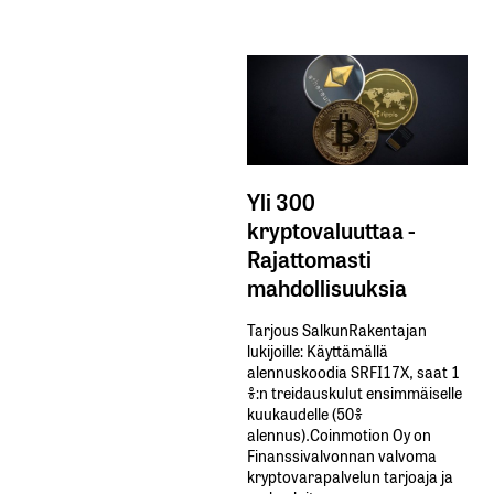
Yli 300
kryptovaluuttaa -
Rajattomasti
mahdollisuuksia
Tarjous SalkunRakentajan
lukijoille: Käyttämällä​ ​
alennuskoodia​ ​SRFI17X,​ ​saat​ ​1
%:n treidauskulut​ ​ensimmäiselle​ ​
kuukaudelle​ ​(50%​ ​
alennus).Coinmotion Oy on
Finanssivalvonnan valvoma
kryptovarapalvelun tarjoaja ja