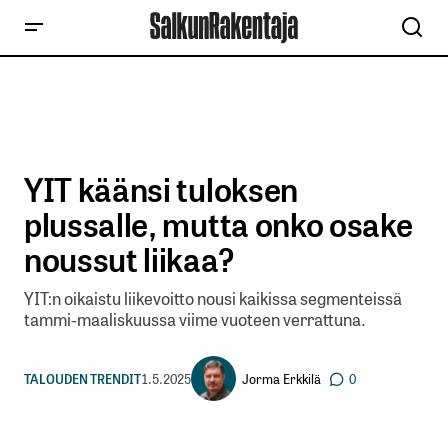
YIT käänsi tuloksen
plussalle, mutta onko osake
noussut liikaa?
YIT:n oikaistu liikevoitto nousi kaikissa segmenteissä
tammi-maaliskuussa viime vuoteen verrattuna.
Jorma Erkkilä
TALOUDEN TRENDIT
1.5.2025
0