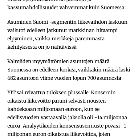
kasvumahdollisuudet vahvemmat kuin Suomessa.
Asuminen Suomi -segmentin liikevaihdon laskuun
vaikutti edelleen jatkunut markkinan hitaampi
elpyminen, vaikka merkkejä paremmasta
kehityksestä on jo nähtävissä.
Valmiiden myymättömien asuntojen määrä
Suomessa on edelleen korkea, vaikkakin määrä laski
682 asuntoon viime vuoden lopun 700 asunnosta.
YIT sai reivattua tuloksen plussalle. Konsernin
oikaistu liikevoitto parani selvästi nousten
kahdeksaan miljoonaan euroon, kun se
edellisvuoden vastaavalla jaksolla oli -14 miljoonaa
euroa. Analyytikoiden konsensusennuste povasi -1
miljoonan euron oikaistua liikevoittoa, joten