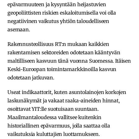
epävarmuuteen ja kysyntään heijastuvien
geopoliittisten riskien eskaloitumisella voi olla
negatiivinen vaikutus yhtiön taloudelliseen
asemaan.
Rakennusteollisuus RT:n mukaan kaikkien
rakentamisen sektoreiden odotetaan kääntyvän
maltilliseen kasvuun tänä vuonna Suomessa. Itäisen
Keski-Euroopan toimintamarkkinoilla kasvun
odotetaan jatkuvan.
Useat indikaattorit, kuten asuntolainojen korkojen
laskunäkymät ja vakaat raaka-aineiden hinnat,
osoittavat YIT:lle suotuisaan suuntaan.
Maailmantaloudessa vallitsee kuitenkin
historiallinen epävarmuus, jolla saattaa olla
vaikutuksia kuluttajien luottamukseen.