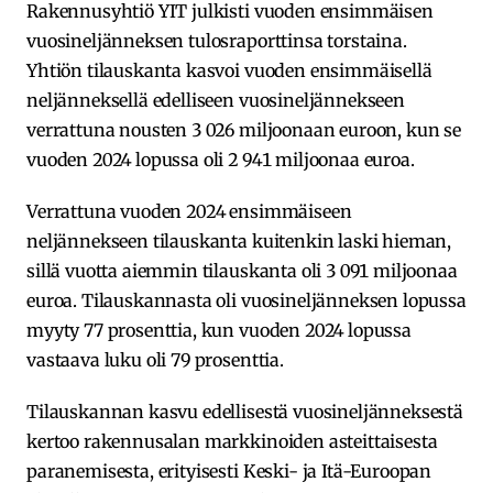
Rakennusyhtiö YIT julkisti vuoden ensimmäisen
vuosineljänneksen tulosraporttinsa torstaina.
Yhtiön tilauskanta kasvoi vuoden ensimmäisellä
neljänneksellä edelliseen vuosineljännekseen
verrattuna nousten 3 026 miljoonaan euroon, kun se
vuoden 2024 lopussa oli 2 941 miljoonaa euroa.
Verrattuna vuoden 2024 ensimmäiseen
neljännekseen tilauskanta kuitenkin laski hieman,
sillä vuotta aiemmin tilauskanta oli 3 091 miljoonaa
euroa. Tilauskannasta oli vuosineljänneksen lopussa
myyty 77 prosenttia, kun vuoden 2024 lopussa
vastaava luku oli 79 prosenttia.
Tilauskannan kasvu edellisestä vuosineljänneksestä
kertoo rakennusalan markkinoiden asteittaisesta
paranemisesta, erityisesti Keski- ja Itä-Euroopan