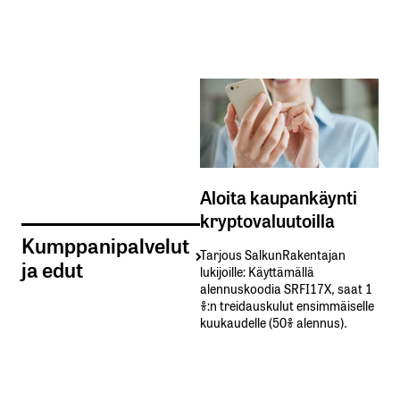
Aloita kaupankäynti
kryptovaluutoilla
Kumppanipalvelut
Tarjous SalkunRakentajan
ja edut
lukijoille: Käyttämällä​ ​
alennuskoodia​ ​SRFI17X,​ ​saat​ ​1
%:n treidauskulut​ ​ensimmäiselle​ ​
kuukaudelle​ ​(50%​ ​alennus).