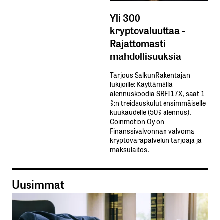
Yli 300
kryptovaluuttaa -
Rajattomasti
mahdollisuuksia
Tarjous SalkunRakentajan
lukijoille: Käyttämällä​ ​
alennuskoodia​ ​SRFI17X,​ ​saat​ ​1
%:n treidauskulut​ ​ensimmäiselle​ ​
kuukaudelle​ ​(50%​ ​alennus).
Coinmotion Oy on
Finanssivalvonnan valvoma
kryptovarapalvelun tarjoaja ja
maksulaitos.
Uusimmat