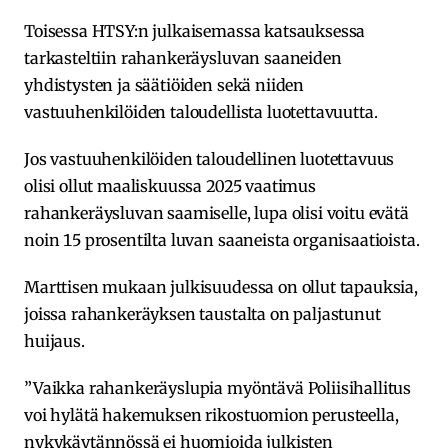
Toisessa HTSY:n julkaisemassa katsauksessa
tarkasteltiin rahankeräysluvan saaneiden
yhdistysten ja säätiöiden sekä niiden
vastuuhenkilöiden taloudellista luotettavuutta.
Jos vastuuhenkilöiden taloudellinen luotettavuus
olisi ollut maaliskuussa 2025 vaatimus
rahankeräysluvan saamiselle, lupa olisi voitu evätä
noin 15 prosentilta luvan saaneista organisaatioista.
Marttisen mukaan julkisuudessa on ollut tapauksia,
joissa rahankeräyksen taustalta on paljastunut
huijaus.
”Vaikka rahankeräyslupia myöntävä Poliisihallitus
voi hylätä hakemuksen rikostuomion perusteella,
nykykäytännössä ei huomioida julkisten