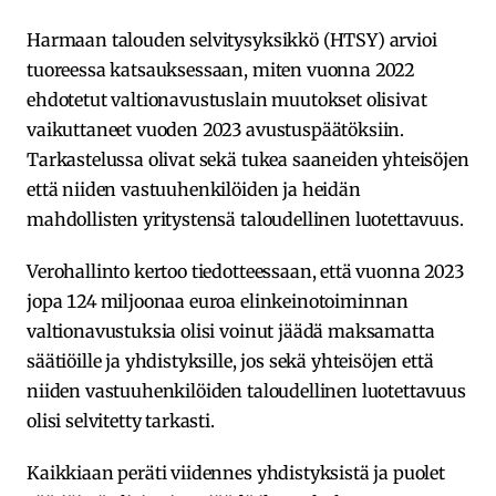
Harmaan talouden selvitysyksikkö (HTSY) arvioi
tuoreessa katsauksessaan, miten vuonna 2022
ehdotetut valtionavustuslain muutokset olisivat
vaikuttaneet vuoden 2023 avustuspäätöksiin.
Tarkastelussa olivat sekä tukea saaneiden yhteisöjen
että niiden vastuuhenkilöiden ja heidän
mahdollisten yritystensä taloudellinen luotettavuus.
Verohallinto kertoo tiedotteessaan, että vuonna 2023
jopa 124 miljoonaa euroa elinkeinotoiminnan
valtionavustuksia olisi voinut jäädä maksamatta
säätiöille ja yhdistyksille, jos sekä yhteisöjen että
niiden vastuuhenkilöiden taloudellinen luotettavuus
olisi selvitetty tarkasti.
Kaikkiaan peräti viidennes yhdistyksistä ja puolet