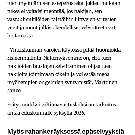
tuen myöntämisen esteperusteita, joiden mukaan
tukea ei voitaisi myöntää, jos hakijan, sen
vastuuhenkilöiden tai näihin liittyvien yritysten
verot ja muut julkisoikeudelliset velvoitteet ovat
hoitamatta.
”Yhteiskunnan varojen käytössä pitää huomioida
riskienhallinta. Näkemyksemme on, että tuen
hakijoiden taustojen selvittäminen ohjaa tuen
hakijoita toimimaan oikein ja voi estää myös
myöhempien ongelmien syntymistä”, Marttinen
sanoo.
Esitys uudeksi valtionavustuslaiksi on tarkoitus
antaa eduskunnalle syksyllä 2026.
Myös rahankeräyksessä epäselvyyksiä