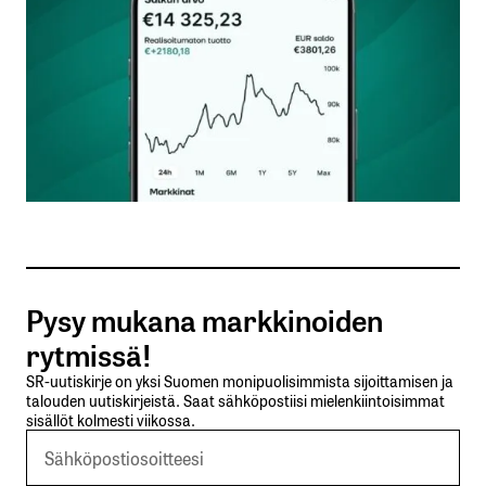
Nimesi tai nimimerkkisi
*
Sähköpostiosoitteesi
*
Tilaa SalkunRakentajan uutiskirje
Pysy mukana markkinoiden
Lähetä kommentti
rytmissä!
SR-uutiskirje on yksi Suomen monipuolisimmista sijoittamisen ja
talouden uutiskirjeistä. Saat sähköpostiisi mielenkiintoisimmat
sisällöt kolmesti viikossa.