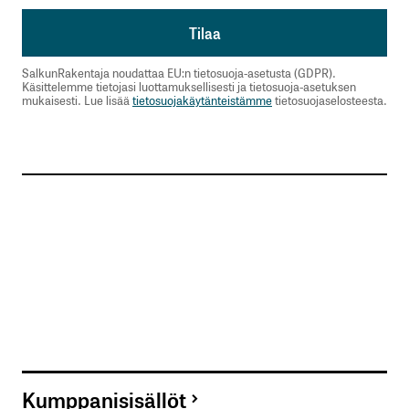
SalkunRakentaja noudattaa EU:n tietosuoja-asetusta (GDPR).
Käsittelemme tietojasi luottamuksellisesti ja tietosuoja-asetuksen
mukaisesti. Lue lisää
tietosuojakäytänteistämme
tietosuojaselosteesta.
Kumppanisisällöt