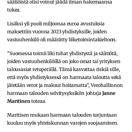
säätiöistä olisi voinut jäädä ilman hakemaansa
tukea.
Lisäksi yli puoli miljoonaa euroa avustuksia
maksettiin vuonna 2023 yhdistyksille, joiden
vastuuhenkilö oli määrätty liiketoimintakieltoon.
”Suomessa toimii liki tuhat yhdistystä ja säätiötä,
joiden vastuuhenkilöillä on joko omat tai yrityksen
talousasiat retuperällä. Tämä kasvattaa riskiä sille,
että myös yhdistyksessä on harmaata taloutta sekä
jätetään verot ja maksut hoitamatta”, Verohallinnon
harmaan talouden selvitysyksikön johtaja
Janne
Marttinen
toteaa.
Marttisen mukaan harmaan talouden torjuntaan
kuuluu myös yhteiskunnan varojen suojaaminen.