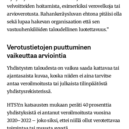
velvoitteiden hoitamista, esimerkiksi verovelkoja tai
arvioverotusta. Rahankeräysluvan ehtona pitäisi olla
sekä lupaa hakevan organisaation että sen
vastuuhenkilöiden taloudellinen luotettavuus.”
Verotustietojen puuttuminen
vaikeuttaa arviointia
Yhdistysten taloudesta on vaikea saada kattavaa tai
ajantasaista kuvaa, koska niiden ei aina tarvitse
antaa veroilmoitusta tai julkaista tilinpäätöstä
yhdistysrekisterissä.
HTSY:n katsausten mukaan peräti 40 prosenttia
yhdistyksistä ei antanut veroilmoitusta vuosina
2020–2022 – joko siksi, ettei niillä ollut verotettavaa
toimintaa tai muusta syystä.