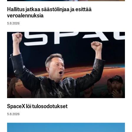
Hallitus jatkaa säästölinjaa ja esittää
veroalennuksia
5.8.2026
SpaceX löi tulosodotukset
5.8.2026