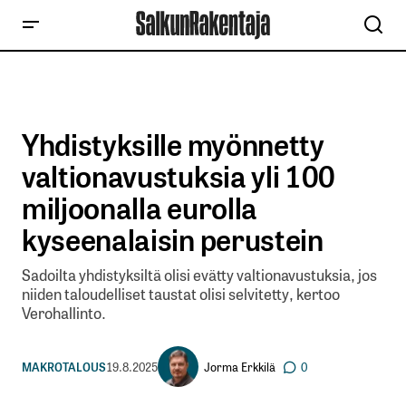
Yhdistyksille myönnetty
valtionavustuksia yli 100
miljoonalla eurolla
kyseenalaisin perustein
Sadoilta yhdistyksiltä olisi evätty valtionavustuksia, jos
niiden taloudelliset taustat olisi selvitetty, kertoo
Verohallinto.
Jorma Erkkilä
MAKROTALOUS
19.8.2025
0