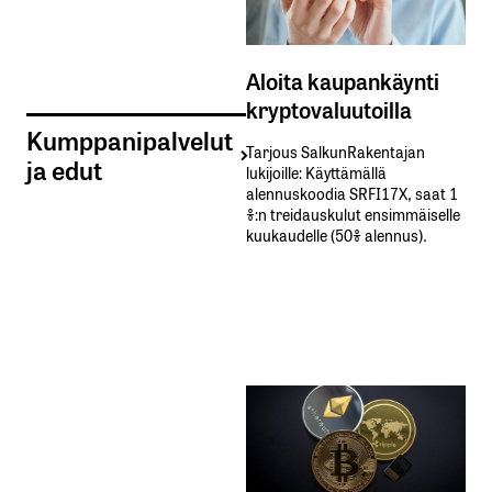
Aloita kaupankäynti
kryptovaluutoilla
Kumppanipalvelut
Tarjous SalkunRakentajan
ja edut
lukijoille: Käyttämällä​ ​
alennuskoodia​ ​SRFI17X,​ ​saat​ ​1
%:n treidauskulut​ ​ensimmäiselle​ ​
kuukaudelle​ ​(50%​ ​alennus).