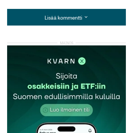
Lisää kommentti
Lisää kommentti
kirjautua
sisään
rekisteröityä
Sähköpostiosoitettasi ei julkaista.
Pakolliset
kentät on merkitty
*
Kommentti
*