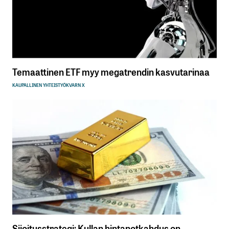
Temaattinen ETF myy megatrendin kasvutarinaa
KAUPALLINEN YHTEISTYÖ
KVARN X
Sijoitusstrategi: Kullan hintanotkahdus on