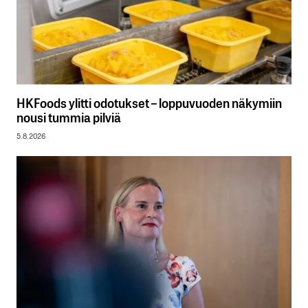
HKFoods ylitti odotukset – loppuvuoden näkymiin
nousi tummia pilviä
5.8.2026