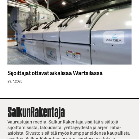
Sijoittajat ottavat aikalisää Wärtsilässä
29.7.2026
Vaurastujan media. SalkunRakentaja sisältää sisältöjä
sijoittamisesta, taloudesta, yrittäjyydesta ja arjen raha-
asioista. Sivusto sisältää myös kumppaneidensa kaupallista
sisältöä. SalkunRakentaja ei anna sijoitussuosituksia.