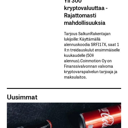
kryptovaluuttaa -
Rajattomasti
mahdollisuuksia
Tarjous SalkunRakentajan
lukijoille: Käyttämällä​ ​
alennuskoodia​ ​SRFI17X,​ ​saat​ ​1
%:n treidauskulut​ ​ensimmäiselle​ ​
kuukaudelle​ ​(50%​ ​
alennus).Coinmotion Oy on
Finanssivalvonnan valvoma
kryptovarapalvelun tarjoaja ja
maksulaitos.
Uusimmat