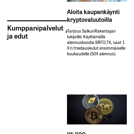
Aloita kaupankäynti
kryptovaluutoilla
Kumppanipalvelut
Tarjous SalkunRakentajan
ja edut
lukijoille: Käyttämällä​ ​
alennuskoodia​ ​SRFI17X,​ ​saat​ ​1
%:n treidauskulut​ ​ensimmäiselle​ ​
kuukaudelle​ ​(50%​ ​alennus).
Yli 300