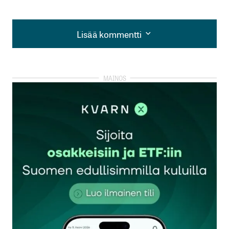
Lisää kommentti
Lisää kommentti
kirjautua
sisään
rekisteröityä
Sähköpostiosoitettasi ei julkaista.
Pakolliset
kentät on merkitty
*
Kommentti
*