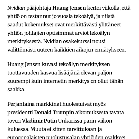
Nvidian
pääjohtaja
Huang Jensen
kertoi viikolla, että
yhtiö on testannut jo vuosia tekoälyä, ja niistä
saadut kokemukset ovat merkittävästi ylittäneet
yhtiön johtajien optisimmat arviot tekoälyn
merkityksestä. Nvidian osakekurssi nousi
välittömästi uuteen kaikkien aikojen ennätykseen.
Huang Jensen kuvasi tekoälyn merkityksen
tuottavuuden kasvua lisääjänä olevan paljon
suurempi kuin internetin merkitys on ollut tähän
saakka.
Perjantaina markkinat huolestuivat myös
presidentti
Donald Trumpin
aikomuksesta tavata
toveri
Vladimir Putin
Unkarissa parin viikon
kuluessa. Muuta ei sitten tarvittukaan ja
eurooppalaisten puolustusalan yhtiöiden osakkeet