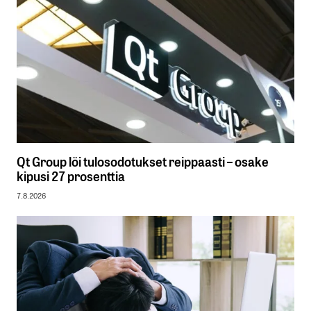
Qt Group löi tulosodotukset reippaasti – osake
kipusi 27 prosenttia
7.8.2026