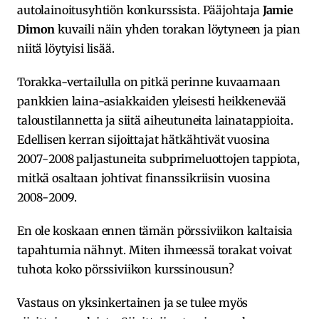
autolainoitusyhtiön konkurssista. Pääjohtaja
Jamie
Dimon
kuvaili näin yhden torakan löytyneen ja pian
niitä löytyisi lisää.
Torakka-vertailulla on pitkä perinne kuvaamaan
pankkien laina-asiakkaiden yleisesti heikkenevää
taloustilannetta ja siitä aiheutuneita lainatappioita.
Edellisen kerran sijoittajat hätkähtivät vuosina
2007-2008 paljastuneita subprimeluottojen tappiota,
mitkä osaltaan johtivat finanssikriisin vuosina
2008-2009.
En ole koskaan ennen tämän pörssiviikon kaltaisia
tapahtumia nähnyt. Miten ihmeessä torakat voivat
tuhota koko pörssiviikon kurssinousun?
Vastaus on yksinkertainen ja se tulee myös