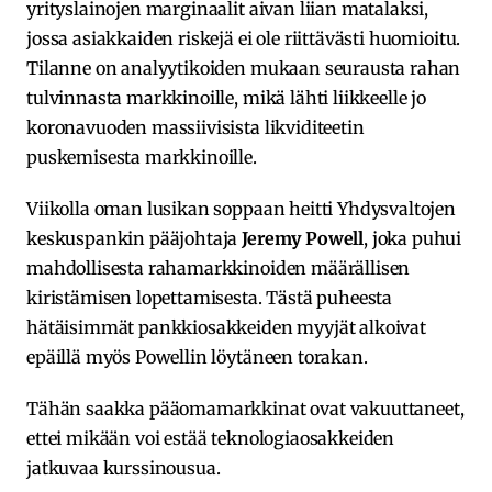
yrityslainojen marginaalit aivan liian matalaksi,
jossa asiakkaiden riskejä ei ole riittävästi huomioitu.
Tilanne on analyytikoiden mukaan seurausta rahan
tulvinnasta markkinoille, mikä lähti liikkeelle jo
koronavuoden massiivisista likviditeetin
puskemisesta markkinoille.
Viikolla oman lusikan soppaan heitti Yhdysvaltojen
keskuspankin pääjohtaja
Jeremy Powell
, joka puhui
mahdollisesta rahamarkkinoiden määrällisen
kiristämisen lopettamisesta. Tästä puheesta
hätäisimmät pankkiosakkeiden myyjät alkoivat
epäillä myös Powellin löytäneen torakan.
Tähän saakka pääomamarkkinat ovat vakuuttaneet,
ettei mikään voi estää teknologiaosakkeiden
jatkuvaa kurssinousua.