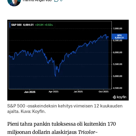
S&P 500 -osakeindeksin kehitys viimeisen 12 kuukauden
ajalta. Kuva: Koyfin.
Pieni tahra pankin tuloksessa oli kuitenkin 170
miljoonan dollarin alaskirjaus
Tricolor
-