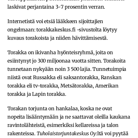
laskivat perjantaina 3-7 prosentin verran.
Internetistä voi etsiä lääkkeen sijoittajien
ongelmaan: torakkakeskus.fi -sivustolta löytyy
kuvaus torakoista ja niiden hävittämisestä.
Torakka on ikivanha hyönteisryhmä, joita on
esiintynyt jo 300 miljoonaa vuotta sitten. Torakoita
tunnetaan nykyään noin 3 500 lajia. Tunnetuimpia
niistä ovat Russakka eli saksantorakka, Ranskan
torakka eli tv-torakka, Metsätorakka, Amerikan
torakka ja Lapin torakka.
Torakan torjunta on hankalaa, koska ne ovat
nopeita lisääntymään ja ne saattavat oleilla kaukana
ravintolähteistä, esimerkiksi kellareissa ja talon
rakenteissa.
Tuholaistorjuntakeskus Oy
:ltä voi pyytää