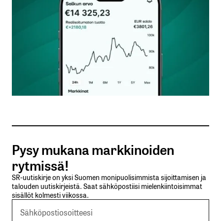
Nimesi tai nimimerkkisi
*
Sähköpostiosoitteesi
*
Tilaa SalkunRakentajan uutiskirje
Pysy mukana markkinoiden
Lähetä kommentti
rytmissä!
SR-uutiskirje on yksi Suomen monipuolisimmista sijoittamisen ja
talouden uutiskirjeistä. Saat sähköpostiisi mielenkiintoisimmat
sisällöt kolmesti viikossa.