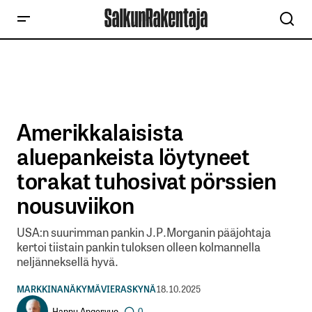
Amerikkalaisista
aluepankeista löytyneet
torakat tuhosivat pörssien
nousuviikon
USA:n suurimman pankin J.P.Morganin pääjohtaja
kertoi tiistain pankin tuloksen olleen kolmannella
neljänneksellä hyvä.
MARKKINANÄKYMÄ
VIERASKYNÄ
18.10.2025
Hannu Angervuo
0