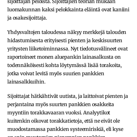
sijoittajan peloista. Sijoittajien teorian mukaan
luomakunnan kaksi pelokkainta eläintä ovat kaniini
ja osakesijoittaja.
Yhdysvaltojen taloudessa näkyy merkkejä talouden
hidastumisesta erityisesti pienten ja keskisuurten
yritysten liiketoiminnassa. Nyt tiedotusvälineet ovat
raportoineet monen aluepankin lainasalkusta on
todennäköisesti kohta löytymässä lisää torakoita,
jotka voivat levitä myös suurien pankkien
lainasalkkuihin.
Sijoittajat hätkähtivät uutista, ja laittoivat pienten ja
perjantaina myös suurten pankkien osakkeita
myyntiin torakkavaaran vuoksi. Analyytikot
kuitenkin oikovat torakkatietoja, että ne eivät ole
muodostamassa pankkien systeemiriskiä, eli kyse