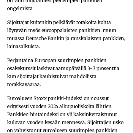
on vain muutamien pienempien pankkien
ongelmista.
Sijoittajat kuitenkin pelkäävät torakoita kohta
löytyvän myös eurooppalaisten pankkien, muun
muassa Deutsche Bankin ja ranskalaisten pankkien,
lainasalkuista.
Perjantaina Euroopan suurimpien pankkien
osakekurssit laskivat aamupäivällä 3-7 prosenttia,
kun sijoittajat kauhistuivat mahdollista
torakkavaaraa.
Euroalueen Stoxx pankki-indeksi on noussut
erityisesti vuoden 2024 alkupuoliskolta lähtien.
Pankkien hintaindeksi on yli kaksinkertaistunut
kuluvan vuoden kesään mennessä. Sijoittajien usko
on vahvistunut euroalueen suurimpien pankkien