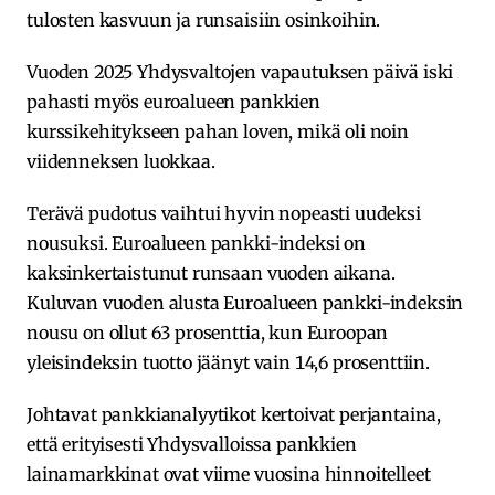
tulosten kasvuun ja runsaisiin osinkoihin.
Vuoden 2025 Yhdysvaltojen vapautuksen päivä iski
pahasti myös euroalueen pankkien
kurssikehitykseen pahan loven, mikä oli noin
viidenneksen luokkaa.
Terävä pudotus vaihtui hyvin nopeasti uudeksi
nousuksi. Euroalueen pankki-indeksi on
kaksinkertaistunut runsaan vuoden aikana.
Kuluvan vuoden alusta Euroalueen pankki-indeksin
nousu on ollut 63 prosenttia, kun Euroopan
yleisindeksin tuotto jäänyt vain 14,6 prosenttiin.
Johtavat pankkianalyytikot kertoivat perjantaina,
että erityisesti Yhdysvalloissa pankkien
lainamarkkinat ovat viime vuosina hinnoitelleet