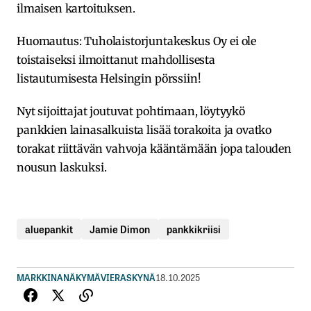
ilmaisen kartoituksen.
Huomautus: Tuholaistorjuntakeskus Oy ei ole
toistaiseksi ilmoittanut mahdollisesta
listautumisesta Helsingin pörssiin!
Nyt sijoittajat joutuvat pohtimaan, löytyykö
pankkien lainasalkuista lisää torakoita ja ovatko
torakat riittävän vahvoja kääntämään jopa talouden
nousun laskuksi.
aluepankit
Jamie Dimon
pankkikriisi
MARKKINANÄKYMÄ
VIERASKYNÄ
18.10.2025