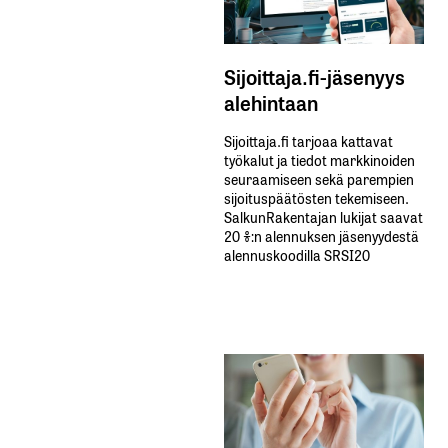
Sijoittaja.fi-jäsenyys
alehintaan
Sijoittaja.fi tarjoaa kattavat
työkalut ja tiedot markkinoiden
seuraamiseen sekä parempien
sijoituspäätösten tekemiseen.
SalkunRakentajan lukijat saavat
20 %:n alennuksen jäsenyydestä
alennuskoodilla SRSI20