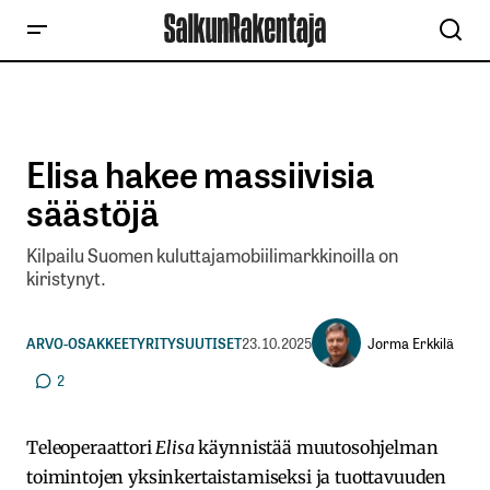
Elisa hakee massiivisia
säästöjä
Kilpailu Suomen kuluttajamobiilimarkkinoilla on
kiristynyt.
Jorma Erkkilä
ARVO-OSAKKEET
YRITYSUUTISET
23.10.2025
2
Teleoperaattori
Elisa
käynnistää muutosohjelman
toimintojen yksinkertaistamiseksi ja tuottavuuden