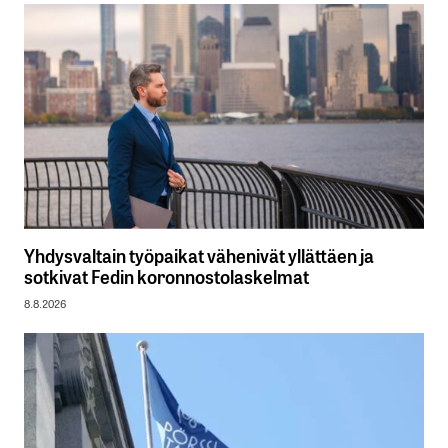
Yhdysvaltain työpaikat vähenivät yllättäen ja
sotkivat Fedin koronnostolaskelmat
8.8.2026