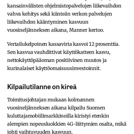
kansainvälisten ohjelmistopalvelujen liikevaihdon
vahva kehitys sekä kiinteän verkon palvelujen
liikevaihdon kääntyminen kasvuun
vuosineljänneksen aikana, Manner kertoo.
Vertailukelpoinen kassavirta kasvoi 12 prosenttia.
Sen kasvua vauhdittivat käyttökatteen kasvu,
nettokäyttöpääoman positiivinen muutos ja
kurinalaiset käyttöomaisuusinvestoinnit.
Kilpailutilanne on kireä
Toimitusjohtajan mukaan kolmannen
vuosineljänneksen aikana kilpailu Suomen
kuluttajamobiilimarkkinoilla kiristyi etenkin
alempien nopeusluokkien 4G-liittymien osalta, mikä
johti vaihtuvuuden kasvuun.