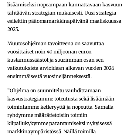
lisäämiseksi nopeampaan kannattavaan kasvuun
tähtäävän strategian mukaisesti. Uusi strategia
esiteltiin pääomamarkkinapäivänä maaliskuussa
2025.
Muutosohjelman tavoitteena on saavuttaa
vuosittaiset noin 40 miljoonan euron
kustannussäästöt ja suurimman osan sen
vaikutuksista arvioidaan alkavan vuoden 2026
ensimmäisestä vuosineljänneksestä.
”Ohjelma on suunniteltu vauhdittamaan
kasvustrategiamme toteutusta sekä lisäämään
toimintamme ketteryyttä ja nopeutta. Samalla
ryhdymme määrätietoisiin toimiin
kilpailukykymme parantamiseksi nykyisessä
markkinaympäristössä. Näillä toimilla