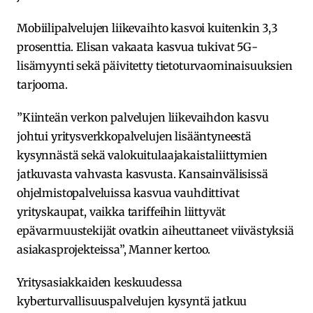
Mobiilipalvelujen liikevaihto kasvoi kuitenkin 3,3
prosenttia. Elisan vakaata kasvua tukivat 5G-
lisämyynti sekä päivitetty tietoturvaominaisuuksien
tarjooma.
”Kiinteän verkon palvelujen liikevaihdon kasvu
johtui yritysverkkopalvelujen lisääntyneestä
kysynnästä sekä valokuitulaajakaistaliittymien
jatkuvasta vahvasta kasvusta. Kansainvälisissä
ohjelmistopalveluissa kasvua vauhdittivat
yrityskaupat, vaikka tariffeihin liittyvät
epävarmuustekijät ovatkin aiheuttaneet viivästyksiä
asiakasprojekteissa”, Manner kertoo.
Yritysasiakkaiden keskuudessa
kyberturvallisuuspalvelujen kysyntä jatkuu