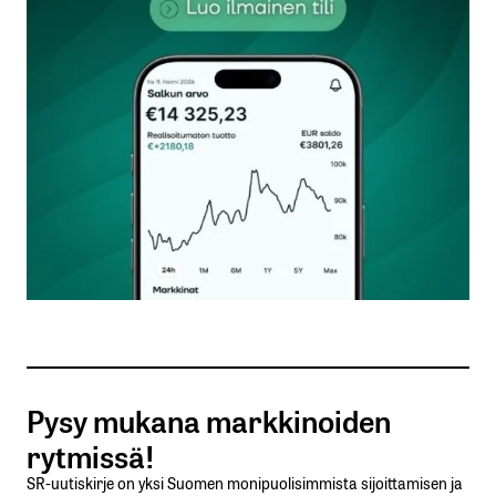
sanaakaan tulevaisuuden visiosta tai kasvusta. Nyt
leikataan, jotta se tukee ”kasvua”. Miten, mitä
kasvua, paljonko kasvuun ollaan panostamassa?
Pena
28.10.2025 at 11:36
Vastaa
kirjautua
sisään
rekisteröityä
Pysy mukana markkinoiden
rytmissä!
SR-uutiskirje on yksi Suomen monipuolisimmista sijoittamisen ja