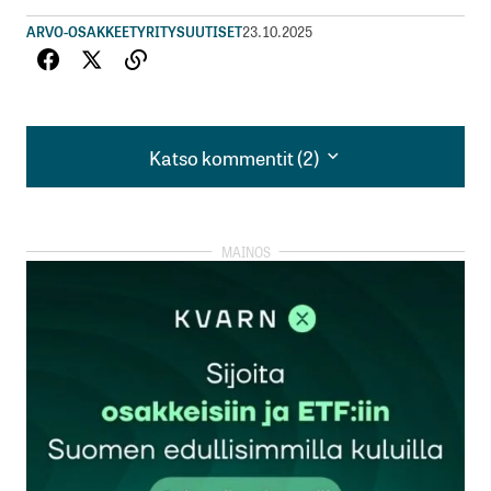
ARVO-OSAKKEET
YRITYSUUTISET
23.10.2025
Katso kommentit (2)
Katso kommentit (2)
Elisa nykyään blacrockin tms omistajat, kuluttaja
asiakkaat pakenevat, jenkki ryöstöhinnoittelu ei
sovi suomalaisille
KokoomusCCCP
23.10.2025 at 13:35
Vastaa
Elisan vuosikertomus on surullista luettavaa. Lähes
100 sivua tarkkaa analyysiä menneisyydestä. Ei