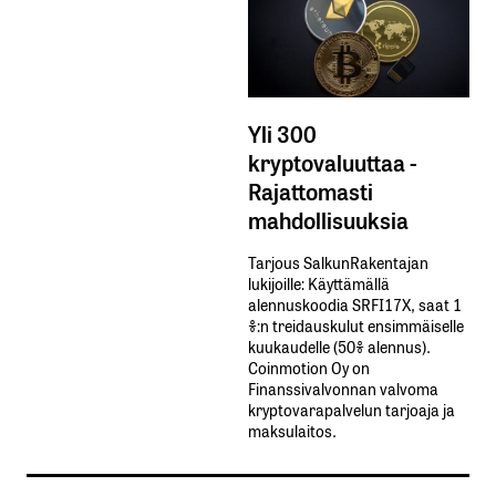
Yli 300
kryptovaluuttaa -
Rajattomasti
mahdollisuuksia
Tarjous SalkunRakentajan
lukijoille: Käyttämällä​ ​
alennuskoodia​ ​SRFI17X,​ ​saat​ ​1
%:n treidauskulut​ ​ensimmäiselle​ ​
kuukaudelle​ ​(50%​ ​alennus).
Coinmotion Oy on
Finanssivalvonnan valvoma
kryptovarapalvelun tarjoaja ja
maksulaitos.