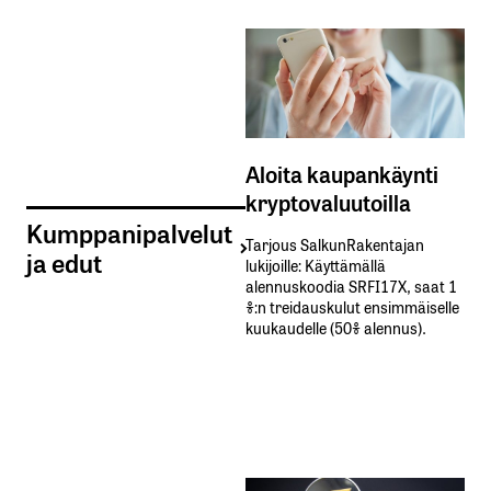
Aloita kaupankäynti
kryptovaluutoilla
Kumppanipalvelut
Tarjous SalkunRakentajan
ja edut
lukijoille: Käyttämällä​ ​
alennuskoodia​ ​SRFI17X,​ ​saat​ ​1
%:n treidauskulut​ ​ensimmäiselle​ ​
kuukaudelle​ ​(50%​ ​alennus).