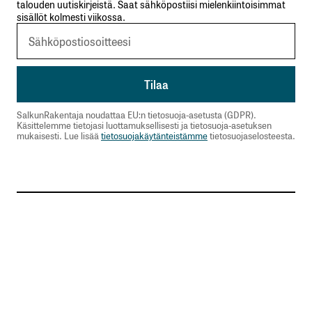
Sähköpostiosoitettasi ei julkaista.
Pakolliset
talouden uutiskirjeistä. Saat sähköpostiisi mielenkiintoisimmat
kentät on merkitty
*
sisällöt kolmesti viikossa.
Kommentti
*
SalkunRakentaja noudattaa EU:n tietosuoja-asetusta (GDPR).
Käsittelemme tietojasi luottamuksellisesti ja tietosuoja-asetuksen
mukaisesti. Lue lisää
tietosuojakäytänteistämme
tietosuojaselosteesta.
Nimesi tai nimimerkkisi
*
Sähköpostiosoitteesi
*
Tilaa SalkunRakentajan uutiskirje
Lähetä kommentti