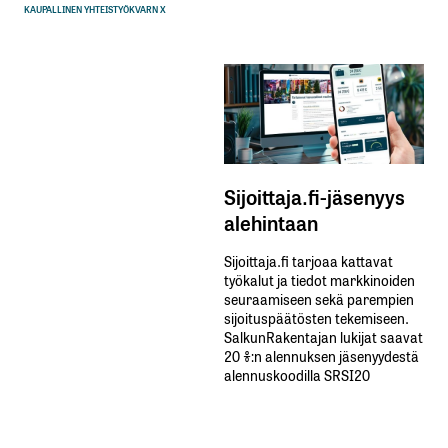
KAUPALLINEN YHTEISTYÖ
KVARN X
Sijoittaja.fi-jäsenyys
alehintaan
Sijoittaja.fi tarjoaa kattavat
työkalut ja tiedot markkinoiden
seuraamiseen sekä parempien
sijoituspäätösten tekemiseen.
SalkunRakentajan lukijat saavat
20 %:n alennuksen jäsenyydestä
alennuskoodilla SRSI20