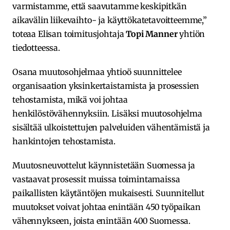
varmistamme, että saavutamme keskipitkän
aikavälin liikevaihto- ja käyttökatetavoitteemme,”
toteaa Elisan toimitusjohtaja
Topi Manner
yhtiön
tiedotteessa.
Osana muutosohjelmaa yhtioö suunnittelee
organisaation yksinkertaistamista ja prosessien
tehostamista, mikä voi johtaa
henkilöstövähennyksiin. Lisäksi muutosohjelma
sisältää ulkoistettujen palveluiden vähentämistä ja
hankintojen tehostamista.
Muutosneuvottelut käynnistetään Suomessa ja
vastaavat prosessit muissa toimintamaissa
paikallisten käytäntöjen mukaisesti. Suunnitellut
muutokset voivat johtaa enintään 450 työpaikan
vähennykseen, joista enintään 400 Suomessa.