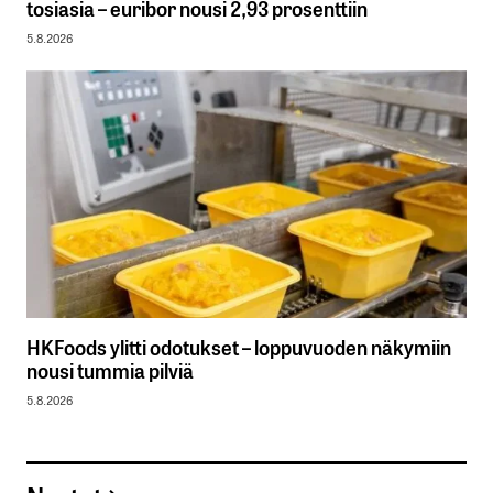
tosiasia – euribor nousi 2,93 prosenttiin
5.8.2026
HKFoods ylitti odotukset – loppuvuoden näkymiin
nousi tummia pilviä
5.8.2026