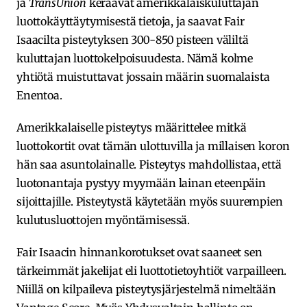
ja
TransUnion
keräävät amerikkalaiskuluttajan
luottokäyttäytymisestä tietoja, ja saavat Fair
Isaacilta pisteytyksen 300-850 pisteen väliltä
kuluttajan luottokelpoisuudesta. Nämä kolme
yhtiötä muistuttavat jossain määrin suomalaista
Enentoa.
Amerikkalaiselle pisteytys määrittelee mitkä
luottokortit ovat tämän ulottuvilla ja millaisen koron
hän saa asuntolainalle. Pisteytys mahdollistaa, että
luotonantaja pystyy myymään lainan eteenpäin
sijoittajille. Pisteytystä käytetään myös suurempien
kulutusluottojen myöntämisessä.
Fair Isaacin hinnankorotukset ovat saaneet sen
tärkeimmät jakelijat eli luottotietoyhtiöt varpailleen.
Niillä on kilpaileva pisteytysjärjestelmä nimeltään