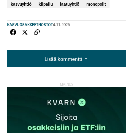
kasvuyhtiö
kilpailu
laatuyhtiö
monopolit
KASVUOSAKKEET
NOSTOT
4.11.2025
Lisää kommentti
Lisää kommentti
kirjautua
sisään
rekisteröityä