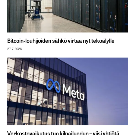
Bitcoin-louhijoiden sähkö virtaa nyt tekoälylle
27.7.2026
Verkostovaikutus tuo kilpailuedun – viisi yhtiötä