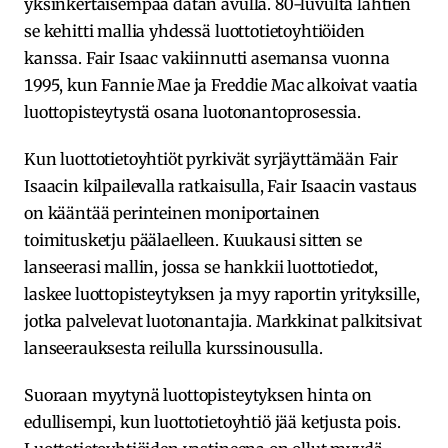
yksinkertaisempaa datan avulla. 80-luvulta lähtien
se kehitti mallia yhdessä luottotietoyhtiöiden
kanssa. Fair Isaac vakiinnutti asemansa vuonna
1995, kun Fannie Mae ja Freddie Mac alkoivat vaatia
luottopisteytystä osana luotonantoprosessia.
Kun luottotietoyhtiöt pyrkivät syrjäyttämään Fair
Isaacin kilpailevalla ratkaisulla, Fair Isaacin vastaus
on kääntää perinteinen moniportainen
toimitusketju päälaelleen. Kuukausi sitten se
lanseerasi mallin, jossa se hankkii luottotiedot,
laskee luottopisteytyksen ja myy raportin yrityksille,
jotka palvelevat luotonantajia. Markkinat palkitsivat
lanseerauksesta reilulla kurssinousulla.
Suoraan myytynä luottopisteytyksen hinta on
edullisempi, kun luottotietoyhtiö jää ketjusta pois.