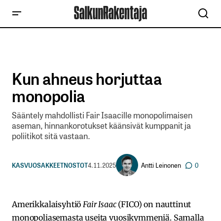
Kun ahneus horjuttaa
monopolia
Sääntely mahdollisti Fair Isaacille monopolimaisen
aseman, hinnankorotukset käänsivät kumppanit ja
poliitikot sitä vastaan.
Antti Leinonen
KASVUOSAKKEET
NOSTOT
4.11.2025
0
Amerikkalaisyhtiö
Fair Isaac
(FICO) on nauttinut
monopoliasemasta useita vuosikymmeniä. Samalla