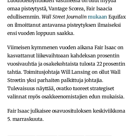
Luottotietoyhtiöiden vastineena on ollut myydä
omaa pisteytystä, Vantage Scorea, Fair Isaacia
edullisemmin.
Wall Street Journalin
mukaan
Equifax
on ilmoittanut antavansa pisteytyksen ilmaiseksi
ensi vuoden loppuun saakka.
Viimeisen kymmenen vuoden aikana Fair Isaac on
kasvattanut liikevaihtoaan kahdeksan prosentin
vuosivauhtia ja osakekohtaista tulosta 22 prosentin
tahtia. Toimitusjohtaja Will Lansing on ollut Wall
Streetin yksi parhaiten palkittuja johtajia.
Tulevaisuus näyttää, ovatko tuoreet strategiset
valinnat myös osakkeenomistajien edun mukaisia.
Fair Isaac julkaisee osavuosituloksen keskiviikkona
5. marraskuuta.