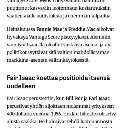
Vantage Score. Myös Yhdysvaltain hallinto on
puuttunut kasvaviin luotonhaun kustannuksiin
vaatien alalle uudistuksia ja enemmän kilpailua.
Heinäkuussa
Fannie Mae
ja
Freddie Mac
alkoivat
hyväksyä Vantage Score pisteytyksen. Aiemmin
vain Fair Isaacilla oli ollut vastaava asema, ja nyt
poliitikot syyttävät sitä valtion mahdollistaman
markkina-aseman väärinkäytöksestä.
Fair Isaac koettaa positioida itsensä
uudelleen
Fair Isaac perustettiin, kun
Bill Fair
ja
Earl Isaac
perustivat yhtiön sijoittaen molemmat yritykseen
400 dollaria vuonna 1956. Heidän liikeidea oli selvä
alusta saakka. He halusivat tehdä luotonannosta