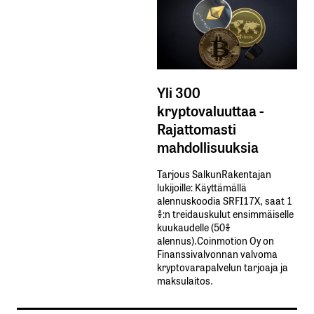
Yli 300
kryptovaluuttaa -
Rajattomasti
mahdollisuuksia
Tarjous SalkunRakentajan
lukijoille: Käyttämällä​ ​
alennuskoodia​ ​SRFI17X,​ ​saat​ ​1
%:n treidauskulut​ ​ensimmäiselle​ ​
kuukaudelle​ ​(50%​ ​
alennus).Coinmotion Oy on
Finanssivalvonnan valvoma
kryptovarapalvelun tarjoaja ja
maksulaitos.