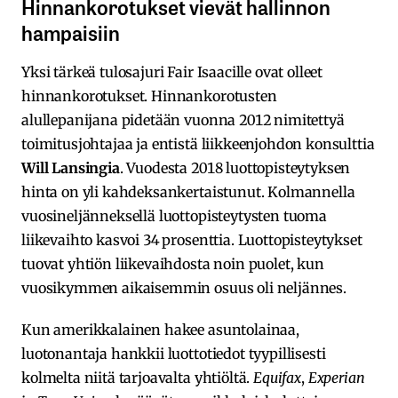
Hinnankorotukset vievät hallinnon
hampaisiin
Yksi tärkeä tulosajuri Fair Isaacille ovat olleet
hinnankorotukset. Hinnankorotusten
alullepanijana pidetään vuonna 2012 nimitettyä
toimitusjohtajaa ja entistä liikkeenjohdon konsulttia
Will Lansingia
. Vuodesta 2018 luottopisteytyksen
hinta on yli kahdeksankertaistunut. Kolmannella
vuosineljänneksellä luottopisteytysten tuoma
liikevaihto kasvoi 34 prosenttia. Luottopisteytykset
tuovat yhtiön liikevaihdosta noin puolet, kun
vuosikymmen aikaisemmin osuus oli neljännes.
Kun amerikkalainen hakee asuntolainaa,
luotonantaja hankkii luottotiedot tyypillisesti
kolmelta niitä tarjoavalta yhtiöltä.
Equifax
,
Experian