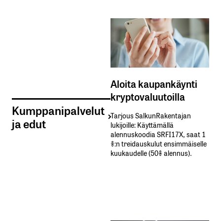
Aloita kaupankäynti
kryptovaluutoilla
Kumppanipalvelut
Tarjous SalkunRakentajan
ja edut
lukijoille: Käyttämällä​ ​
alennuskoodia​ ​SRFI17X,​ ​saat​ ​1
%:n treidauskulut​ ​ensimmäiselle​ ​
kuukaudelle​ ​(50%​ ​alennus).