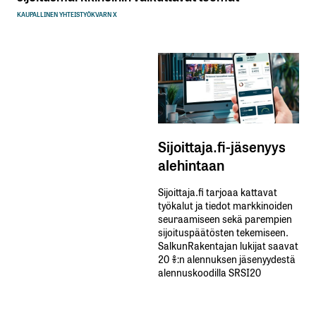
KAUPALLINEN YHTEISTYÖ
KVARN X
Sijoittaja.fi-jäsenyys
alehintaan
Sijoittaja.fi tarjoaa kattavat
työkalut ja tiedot markkinoiden
seuraamiseen sekä parempien
sijoituspäätösten tekemiseen.
SalkunRakentajan lukijat saavat
20 %:n alennuksen jäsenyydestä
alennuskoodilla SRSI20