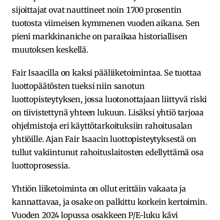
sijoittajat ovat nauttineet noin 1700 prosentin
tuotosta viimeisen kymmenen vuoden aikana. Sen
pieni markkinaniche on paraikaa historiallisen
muutoksen keskellä.
Fair Isaacilla on kaksi pääliiketoimintaa. Se tuottaa
luottopäätösten tueksi niin sanotun
luottopisteytyksen, jossa luotonottajaan liittyvä riski
on tiivistettynä yhteen lukuun. Lisäksi yhtiö tarjoaa
ohjelmistoja eri käyttötarkoituksiin rahoitusalan
yhtiöille. Ajan Fair Isaacin luottopisteytyksestä on
tullut vakiintunut rahoituslaitosten edellyttämä osa
luottoprosessia.
Yhtiön liiketoiminta on ollut erittäin vakaata ja
kannattavaa, ja osake on palkittu korkein kertoimin.
Vuoden 2024 lopussa osakkeen P/E-luku kävi