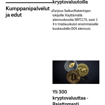
kryptovaluutoilla
Kumppanipalvelut
Tarjous SalkunRakentajan
ja edut
lukijoille: Käyttämällä​ ​
alennuskoodia​ ​SRFI17X,​ ​saat​ ​1
%:n treidauskulut​ ​ensimmäiselle​ ​
kuukaudelle​ ​(50%​ ​alennus).
Yli 300
kryptovaluuttaa -
Rajattomasti