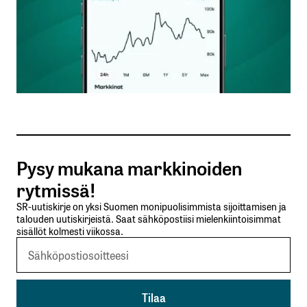
Nimesi tai nimimerkkisi
*
Sähköpostiosoitteesi
*
Tilaa SalkunRakentajan uutiskirje
Pysy mukana markkinoiden
Lähetä kommentti
rytmissä!
SR-uutiskirje on yksi Suomen monipuolisimmista sijoittamisen ja
talouden uutiskirjeistä. Saat sähköpostiisi mielenkiintoisimmat
sisällöt kolmesti viikossa.