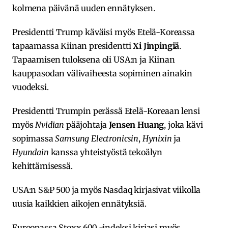
kolmena päivänä uuden ennätyksen.
Presidentti Trump käväisi myös Etelä-Koreassa
tapaamassa Kiinan presidentti
Xi Jinpingiä
.
Tapaamisen tuloksena oli USA:n ja Kiinan
kauppasodan välivaiheesta sopiminen ainakin
vuodeksi.
Presidentti Trumpin perässä Etelä-Koreaan lensi
myös
Nvidian
pääjohtaja
Jensen Huang
, joka kävi
sopimassa
Samsung Electronicsin
,
Hynixin
ja
Hyundain
kanssa yhteistyöstä tekoälyn
kehittämisessä.
USA:n S&P 500 ja myös Nasdaq kirjasivat viikolla
uusia kaikkien aikojen ennätyksiä.
Euroopassa Stoxx 600 -indeksi kirjasi myös