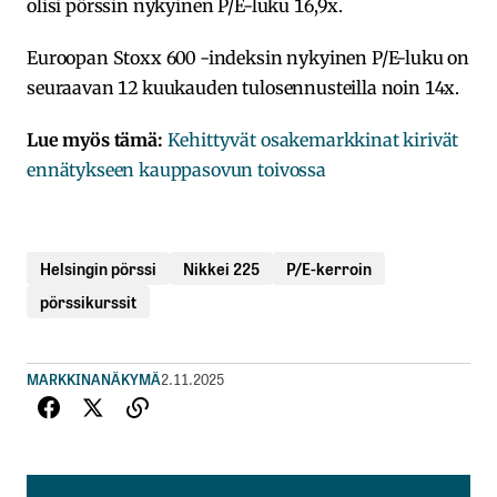
olisi pörssin nykyinen P/E-luku 16,9x.
Euroopan Stoxx 600 -indeksin nykyinen P/E-luku on
seuraavan 12 kuukauden tulosennusteilla noin 14x.
Lue myös tämä:
Kehittyvät osakemarkkinat kirivät
ennätykseen kauppasovun toivossa
Helsingin pörssi
Nikkei 225
P/E-kerroin
pörssikurssit
MARKKINANÄKYMÄ
2.11.2025