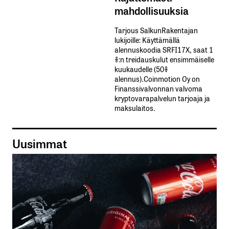
mahdollisuuksia
Tarjous SalkunRakentajan
lukijoille: Käyttämällä​ ​
alennuskoodia​ ​SRFI17X,​ ​saat​ ​1
%:n treidauskulut​ ​ensimmäiselle​ ​
kuukaudelle​ ​(50%​ ​
alennus).Coinmotion Oy on
Finanssivalvonnan valvoma
kryptovarapalvelun tarjoaja ja
maksulaitos.
Uusimmat