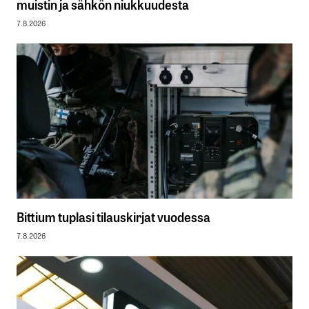
muistin ja sähkön niukkuudesta
7.8.2026
Bittium tuplasi tilauskirjat vuodessa
7.8.2026