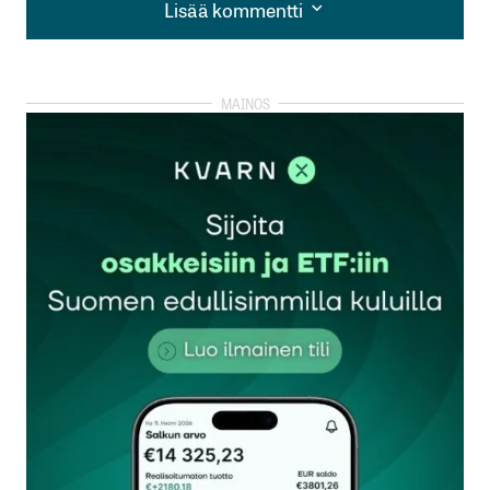
Lisää kommentti
Lisää kommentti
kirjautua
sisään
rekisteröityä
Sähköpostiosoitettasi ei julkaista.
Pakolliset
kentät on merkitty
*
Kommentti
*