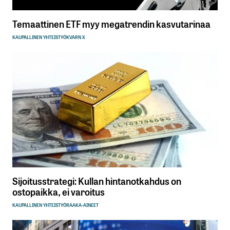
Temaattinen ETF myy megatrendin kasvutarinaa
KAUPALLINEN YHTEISTYÖ
KVARN X
Sijoitusstrategi: Kullan hintanotkahdus on
ostopaikka, ei varoitus
KAUPALLINEN YHTEISTYÖ
RAAKA-AINEET