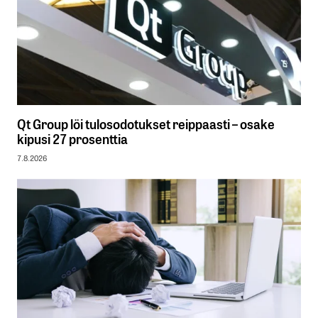
Qt Group löi tulosodotukset reippaasti – osake
kipusi 27 prosenttia
7.8.2026