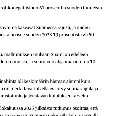
sähkönegatiivinen 61 prosenttia vuoden tunneista
ovoima kasvavat Suomessa rajusti, ja niiden
osta nousee vuoden 2023 19 prosentista yli 50
uu: mallinnuksen mukaan Suomi on edelleen
den tunneista, ja vuotuinen alijäämä on noin 10
inahinta oli keskimäärin hieman alempi kuin
 on merkittävä: talvella esiintyy suuria vajeita ja
arastoinnin ja joustavan kulutuksen tarvetta.
lokakuussa 2025 julkaistu tutkimus osoittaa, että
vaa nopeasti, Suomi ei nykyisillä kehityspoluilla