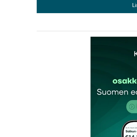
L
L
kirj
Sähköpostiosoitettasi ei julkaista.
Pakollis
Kommentti
*
Nimesi tai nimimerkkisi
*