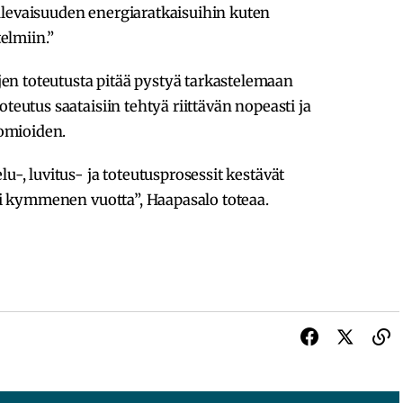
ulevaisuuden energiaratkaisuihin kuten
elmiin.”
n toteutusta pitää pystyä tarkastelemaan
teutus saataisiin tehtyä riittävän nopeasti ja
omioiden.
lu-, luvitus- ja toteutusprosessit kestävät
 yli kymmenen vuotta”, Haapasalo toteaa.