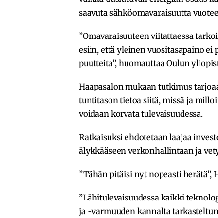
saavuta sähköomavaraisuutta vuote
”Omavaraisuuteen viitattaessa tark
esiin, että yleinen vuositasapaino e
puutteita”, huomauttaa Oulun yliopi
Haapasalon mukaan tutkimus tarjoaa p
tuntitason tietoa siitä, missä ja millo
voidaan korvata tulevaisuudessa.
Ratkaisuksi ehdotetaan laajaa invest
älykkääseen verkonhallintaan ja vet
”Tähän pitäisi nyt nopeasti herätä”, H
”Lähitulevaisuudessa kaikki teknologi
ja -varmuuden kannalta tarkasteltu