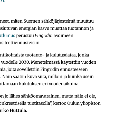
0
ttäneet, miten Suomen sähköjärjestelmä muuttuu
siutuvan energian kasvu muuttaa tuotannon ja
tutkimus
perustuu
Fingridin
avoimeen
siteettiennusteisiin.
tikohtaista tuotanto- ja kulutusdataa, jonka
vio vuodelle 2030. Menetelmässä käytettiin vuoden
ia, joita sovellettiin Fingridin ennusteeseen
Näin saatiin kuva siitä, milloin ja kuinka usein
attamaan kulutuksen eri vuodenaikoina.
 jo lähes sähköomavarainen, mutta näin ei ole,
nkreettisella tuntitasolla”, kertoo Oulun yliopiston
rko Huttula
.