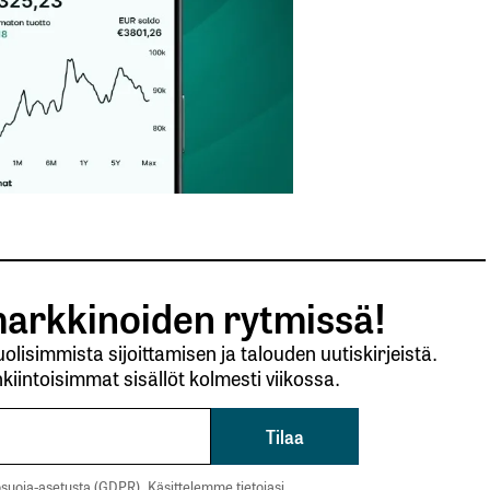
arkkinoiden rytmissä!
lisimmista sijoittamisen ja talouden uutiskirjeistä.
kiintoisimmat sisällöt kolmesti viikossa.
suoja-asetusta (GDPR). Käsittelemme tietojasi