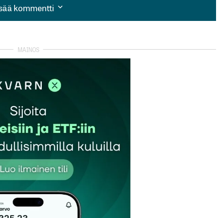
isää kommentti
isää kommentti
autua sisään
rekisteröityä
et kentät on merkitty
*
Sähköpostiosoitteesi
*