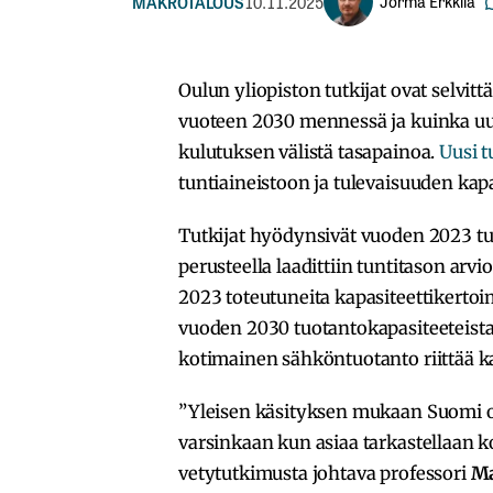
Jorma Erkkilä
MAKROTALOUS
10.11.2025
Oulun yliopiston tutkijat ovat selvi
vuoteen 2030 mennessä ja kuinka uu
kulutuksen välistä tasapainoa.
Uusi 
tuntiaineistoon ja tulevaisuuden kapa
Tutkijat hyödynsivät vuoden 2023 tun
perusteella laadittiin tuntitason ar
2023 toteutuneita kapasiteettikertoim
vuoden 2030 tuotantokapasiteeteista. 
kotimainen sähköntuotanto riittää k
”Yleisen käsityksen mukaan Suomi on
varsinkaan kun asiaa tarkastellaan ko
vetytutkimusta johtava professori
Ma