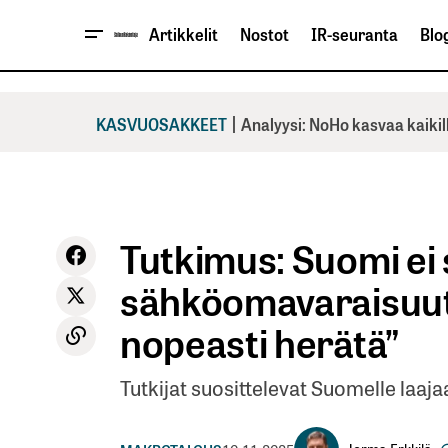
Artikkelit
Nostot
IR-seuranta
Blog
|
KASVUOSAKKEET
Analyysi: NoHo kasvaa kaikil
Tutkimus: Suomi ei
sähköomavaraisuutta
nopeasti herätä”
Tutkijat suosittelevat Suomelle laaj