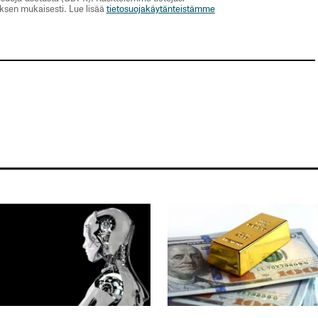
uksen mukaisesti. Lue lisää
tietosuojakäytänteistämme