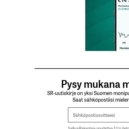
Tilaa SalkunRakentajan uutiskirje
Lähetä kommentti
Pysy mukana m
SR-uutiskirje on yksi Suomen monipuo
Saat sähköpostiisi mielen
SalkunRakentaja noudattaa EU:n tieto