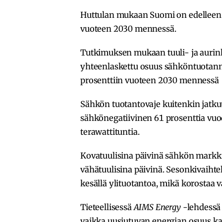
Huttulan mukaan Suomi on edelleen 
vuoteen 2030 mennessä.
Tutkimuksen mukaan tuuli- ja aurink
yhteenlaskettu osuus sähköntuotann
prosenttiin vuoteen 2030 mennessä
Sähkön tuotantovaje kuitenkin jatk
sähkönegatiivinen 61 prosenttia vuo
terawattituntia.
Kovatuulisina päivinä sähkön markk
vähätuulisina päivinä. Sesonkivaihtelu
kesällä ylituotantoa, mikä korostaa v
Tieteellisessä
AIMS Energy
-lehdessä 
vaikka uusiutuvan energian osuus kas