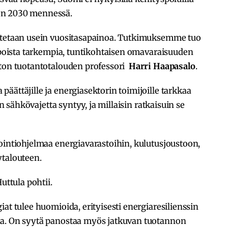
en 2030 mennessä.
oitetaan usein vuositasapainoa. Tutkimuksemme tuo
i poista tarkempia, tuntikohtaisen omavaraisuuden
ston tuotantotalouden professori
Harri Haapasalo
.
äättäjille ja energiasektorin toimijoille tarkkaa
in sähkövajetta syntyy, ja millaisin ratkaisuin se
ointiohjelmaa energiavarastoihin, kulutusjoustoon,
ytalouteen.
uttula pohtii.
at tulee huomioida, erityisesti energiaresilienssin
na. On syytä panostaa myös jatkuvan tuotannon