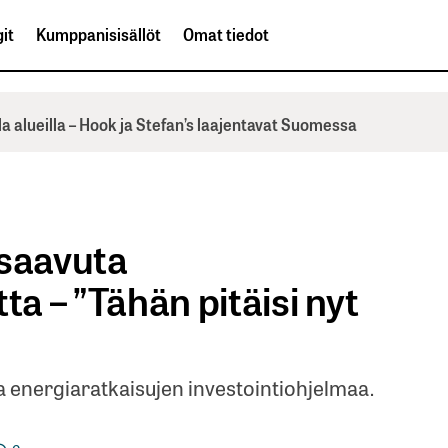
it
Kumppanisisällöt
Omat tiedot
la alueilla – Hook ja Stefan’s laajentavat Suomessa
 saavuta
 – ”Tähän pitäisi nyt
aa energiaratkaisujen investointiohjelmaa.