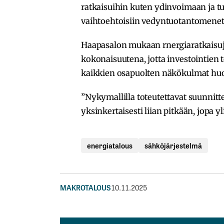
ratkaisuihin kuten ydinvoimaan ja t
vaihtoehtoisiin vedyntuotantomenet
Haapasalon mukaan rnergiaratkaisuje
kokonaisuutena, jotta investointien to
kaikkien osapuolten näkökulmat hu
”Nykymallilla toteutettavat suunnitte
yksinkertaisesti liian pitkään, jopa
energiatalous
sähköjärjestelmä
MAKROTALOUS
10.11.2025