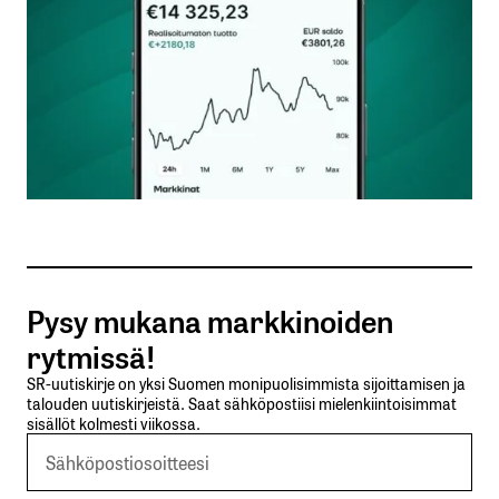
Nimesi tai nimimerkkisi
*
Sähköpostiosoitteesi
*
Tilaa SalkunRakentajan uutiskirje
Pysy mukana markkinoiden
Lähetä kommentti
rytmissä!
SR-uutiskirje on yksi Suomen monipuolisimmista sijoittamisen ja
talouden uutiskirjeistä. Saat sähköpostiisi mielenkiintoisimmat
sisällöt kolmesti viikossa.