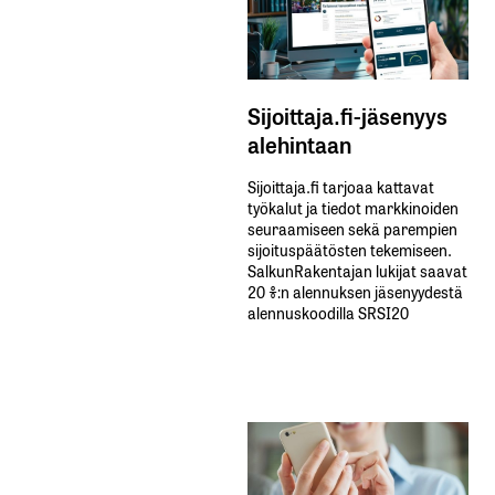
Sijoittaja.fi-jäsenyys
alehintaan
Sijoittaja.fi tarjoaa kattavat
työkalut ja tiedot markkinoiden
seuraamiseen sekä parempien
sijoituspäätösten tekemiseen.
SalkunRakentajan lukijat saavat
20 %:n alennuksen jäsenyydestä
alennuskoodilla SRSI20