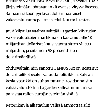
Kaakkois-Aasian Nexus-verkostoon ja Sveitsin
SIC
-
järjestelmään johtavat linkit ovat selvitysvaiheessa.
Samaan rakoon pyrkivät dollarimääräiset
vakaavaluutat nopeutta ja edullisuutta luvaten.
Juuri kilpailuasetelma selittää Lagarden kiivauden.
Vakaavaluuttojen markkina on kasvanut alle 10
miljardista dollarista kuusi vuotta sitten yli 300
miljardiin, ja siitä noin 98 prosenttia on
dollarimääräistä.
Yhdysvaltain niin sanottu GENIUS Act on nostanut
dollarikolikot osaksi valuuttapolitiikkaa. Saksan
keskuspankki on suhtautunut eurosidonnaisiin
vakaavaluuttoihin Lagardea sallivammin, mikä
paljastaa railon eurojärjestelmän sisällä.
Retoriikan ja aikataulun välissä ammottaa silti