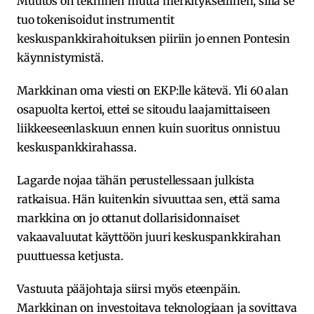
Muutos on tekninen mutta merkityksellinen, sillä se
tuo tokenisoidut instrumentit
keskuspankkirahoituksen piiriin jo ennen Pontesin
käynnistymistä.
Markkinan oma viesti on EKP:lle kätevä. Yli 60 alan
osapuolta kertoi, ettei se sitoudu laajamittaiseen
liikkeeseenlaskuun ennen kuin suoritus onnistuu
keskuspankkirahassa.
Lagarde nojaa tähän perustellessaan julkista
ratkaisua. Hän kuitenkin sivuuttaa sen, että sama
markkina on jo ottanut dollarisidonnaiset
vakaavaluutat käyttöön juuri keskuspankkirahan
puuttuessa ketjusta.
Vastuuta pääjohtaja siirsi myös eteenpäin.
Markkinan on investoitava teknologiaan ja sovittava