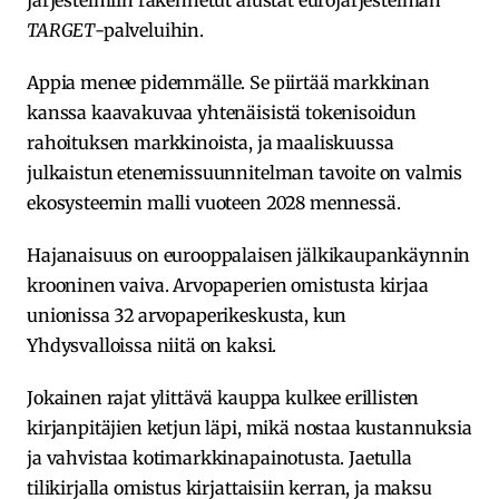
järjestelmiin rakennetut alustat eurojärjestelmän
TARGET
-palveluihin.
Appia menee pidemmälle. Se piirtää markkinan
kanssa kaavakuvaa yhtenäisistä tokenisoidun
rahoituksen markkinoista, ja maaliskuussa
julkaistun etenemissuunnitelman tavoite on valmis
ekosysteemin malli vuoteen 2028 mennessä.
Hajanaisuus on eurooppalaisen jälkikaupankäynnin
krooninen vaiva. Arvopaperien omistusta kirjaa
unionissa 32 arvopaperikeskusta, kun
Yhdysvalloissa niitä on kaksi.
Jokainen rajat ylittävä kauppa kulkee erillisten
kirjanpitäjien ketjun läpi, mikä nostaa kustannuksia
ja vahvistaa kotimarkkinapainotusta. Jaetulla
tilikirjalla omistus kirjattaisiin kerran, ja maksu