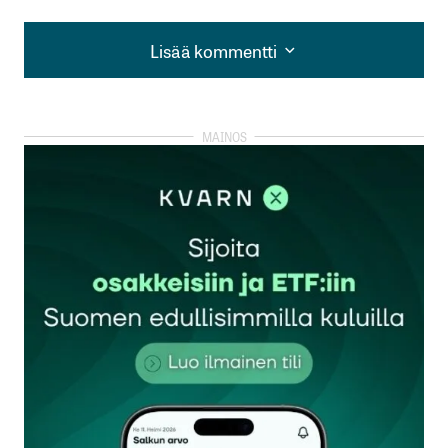
Lisää kommentti
Lisää kommentti
kirjautua
sisään
rekisteröityä
Sähköpostiosoitettasi ei julkaista.
Pakolliset
kentät on merkitty
*
Kommentti
*