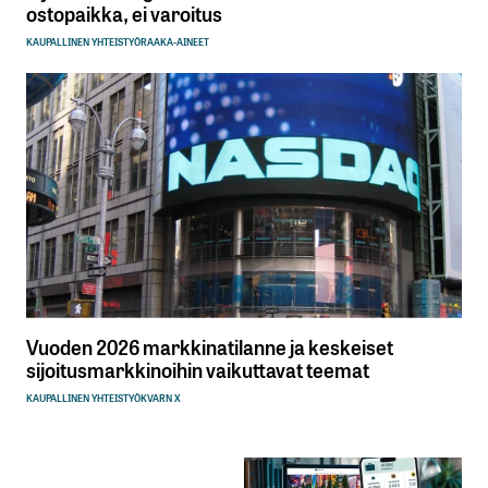
ostopaikka, ei varoitus
KAUPALLINEN YHTEISTYÖ
RAAKA-AINEET
Vuoden 2026 markkinatilanne ja keskeiset
sijoitusmarkkinoihin vaikuttavat teemat
KAUPALLINEN YHTEISTYÖ
KVARN X