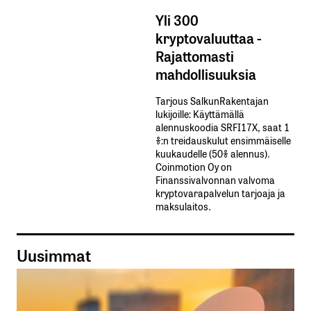
Yli 300
kryptovaluuttaa -
Rajattomasti
mahdollisuuksia
Tarjous SalkunRakentajan
lukijoille: Käyttämällä​ ​
alennuskoodia​ ​SRFI17X,​ ​saat​ ​1
%:n treidauskulut​ ​ensimmäiselle​ ​
kuukaudelle​ ​(50%​ ​alennus).
Coinmotion Oy on
Finanssivalvonnan valvoma
kryptovarapalvelun tarjoaja ja
maksulaitos.
Uusimmat