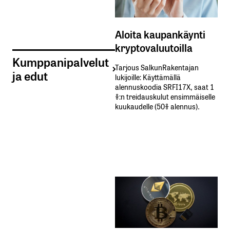
Aloita kaupankäynti
kryptovaluutoilla
Kumppanipalvelut
Tarjous SalkunRakentajan
ja edut
lukijoille: Käyttämällä​ ​
alennuskoodia​ ​SRFI17X,​ ​saat​ ​1
%:n treidauskulut​ ​ensimmäiselle​ ​
kuukaudelle​ ​(50%​ ​alennus).