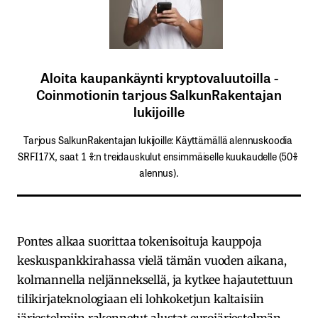
Aloita kaupankäynti kryptovaluutoilla -
Coinmotionin tarjous SalkunRakentajan
lukijoille
Tarjous SalkunRakentajan lukijoille: Käyttämällä​ ​alennuskoodia​ ​
SRFI17X,​ ​saat​ ​1 %:n treidauskulut​ ​ensimmäiselle​ ​kuukaudelle​ ​(50%​ ​
alennus).
Pontes alkaa suorittaa tokenisoituja kauppoja
keskuspankkirahassa vielä tämän vuoden aikana,
kolmannella neljänneksellä, ja kytkee hajautettuun
tilikirjateknologiaan eli lohkoketjun kaltaisiin