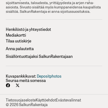
sijoittamisesta, taloudesta, yrittäjyydesta ja arjen raha-
asioista. Sivusto sisältää myös kumppaneidensa kaupallista
sisältöä. SalkunRakentaja ei anna sijoitussuosituksia.
Henkilöstö ja yhteystiedot
Mediakortti
Tilaa uutiskirje
Anna palautetta
Sisällöntuottajaksi SalkunRakentajaan
Kuvapankkikuvat:
Depositphotos
Seuraa meitä somessa
Tietosuojaseloste
Käyttöehdot
Evästevalinnat
© 2026 SalkunRakentaja