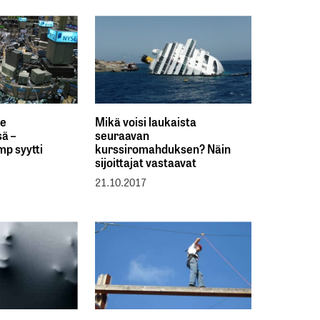
ke
Mikä voisi laukaista
sä –
seuraavan
mp syytti
kurssiromahduksen? Näin
sijoittajat vastaavat
21.10.2017