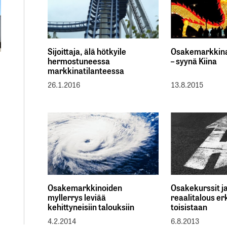
Sijoittaja, älä hötkyile
Osakemarkkina
hermostuneessa
– syynä Kiina
markkinatilanteessa
26.1.2016
13.8.2015
Osakemarkkinoiden
Osakekurssit j
myllerrys leviää
reaalitalous e
kehittyneisiin talouksiin
toisistaan
4.2.2014
6.8.2013