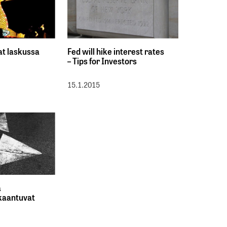
t laskussa
Fed will hike interest rates
– Tips for Investors
15.1.2015
a
rkaantuvat