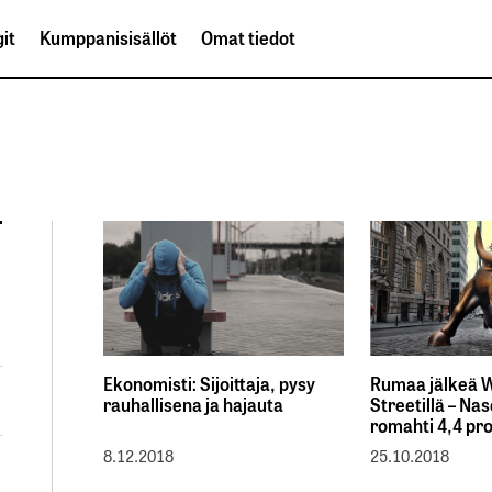
it
Kumppanisisällöt
Omat tiedot
Ekonomisti: Sijoittaja, pysy
Rumaa jälkeä W
rauhallisena ja hajauta
Streetillä – Na
romahti 4,4 pro
8.12.2018
25.10.2018