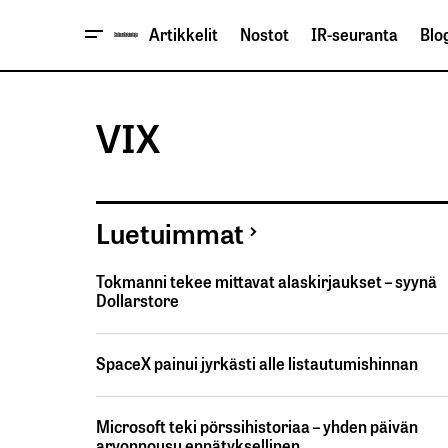
Artikkelit
Nostot
IR-seuranta
Blog
VIX
Luetuimmat
Tokmanni tekee mittavat alaskirjaukset – syynä
Dollarstore
SpaceX painui jyrkästi alle listautumishinnan
Microsoft teki pörssihistoriaa – yhden päivän
arvonnousu ennätyksellinen