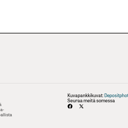
Kuvapankkikuvat:
Depositpho
Seuraa meitä somessa
ä
ha-
allista