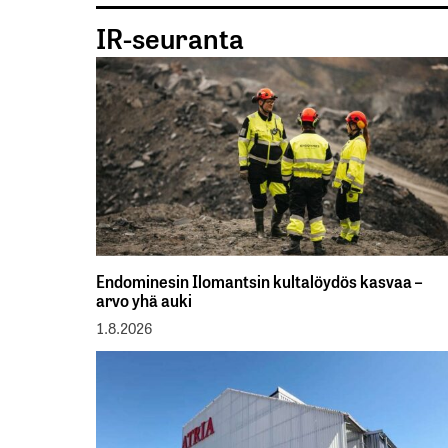
IR-seuranta
Endominesin Ilomantsin kultalöydös kasvaa –
arvo yhä auki
1.8.2026