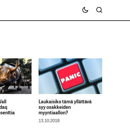
all
Laukaisiko tämä yllättävä
sdaq
syy osakkeiden
senttia
myyntiaallon?
13.10.2018