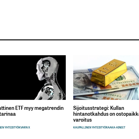
ttinen ETF myy megatrendin
Sijoitusstrategi: Kullan
tarinaa
hintanotkahdus on ostopaikka
varoitus
EN YHTEISTYÖ
KVARN X
KAUPALLINEN YHTEISTYÖ
RAAKA-AINEET