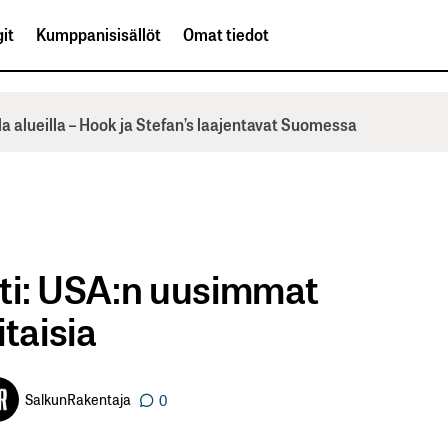
it
Kumppanisisällöt
Omat tiedot
la alueilla – Hook ja Stefan’s laajentavat Suomessa
i: USA:n uusimmat
itaisia
SalkunRakentaja
0