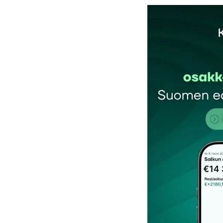
Sähköpostiosoitettasi ei julkaista.
Pakollis
Kommentti
*
Nimesi tai nimimerkkisi
*
Tilaa SalkunRakentajan uutiskirje
Lähetä kommentti