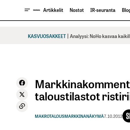
Artikkelit
Nostot
IR-seuranta
Blog
|
KASVUOSAKKEET
Analyysi: NoHo kasvaa kaikil
Markkinakommentt
taloustilastot ristiri
MAKROTALOUS
MARKKINANÄKYMÄ
7.10.2012