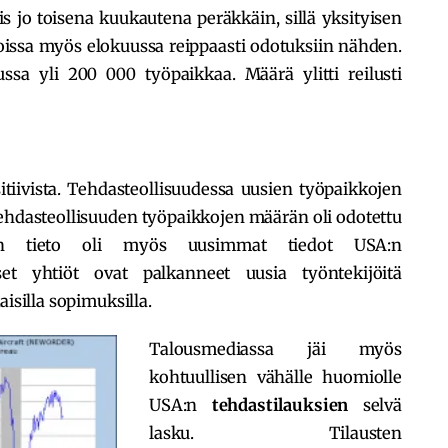
siis jo toisena kuukautena peräkkäin, sillä yksityisen
loissa myös elokuussa reippaasti odotuksiin nähden.
uussa yli 200 000 työpaikkaa. Määrä ylitti reilusti
itiivista. Tehdasteollisuudessa uusien työpaikkojen
Tehdasteollisuuden työpaikkojen määrän oli odotettu
nen tieto oli myös uusimmat tiedot USA:n
aiset yhtiöt ovat palkanneet uusia työntekijöitä
aisilla sopimuksilla.
Talousmediassa jäi myös
kohtuullisen vähälle huomiolle
USA:n
tehdastilauksien
selvä
lasku. Tilausten