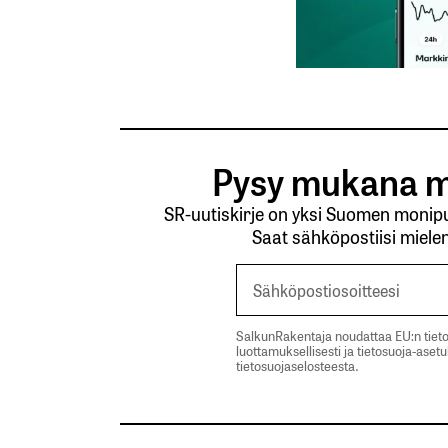
Pysy mukana m
SR-uutiskirje on yksi Suomen monipuo
Saat sähköpostiisi mielen
SalkunRakentaja noudattaa EU:n tieto
luottamuksellisesti ja tietosuoja-aset
tietosuojaselosteesta.