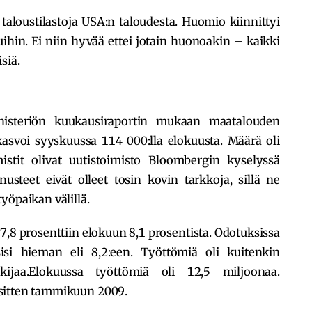
tä taloustilastoja USA:n taloudesta. Huomio kiinnittyi
ihin. Ei niin hyvää ettei jotain huonoakin – kaikki
siä.
nisteriön kuukausiraportin mukaan maatalouden
asvoi syyskuussa 114 000:lla elokuusta. Määrä oli
stit olivat uutistoimisto Bloombergin kyselyssä
steet eivät olleet tosin kovin tarkkoja, sillä ne
yöpaikan välillä.
 7,8 prosenttiin elokuun 8,1 prosentista. Odotuksissa
sisi hieman eli 8,2:een. Työttömiä oli kuitenkin
ijaa.Elokuussa työttömiä oli 12,5 miljoonaa.
sitten tammikuun 2009.