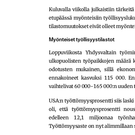
Kuluvalla viikolla julkaistiin tärkei
etupäässä myönteisiin työllisyysluku
tilastomuutokset eivät olleet myöntei
Myönteiset työllisyystilastot
Loppuviikosta Yhdysvaltain työmi
ulkopuolisten työpaikkojen määrä k
odotusten mukainen, sillä ekonomi
ennakoineet kasvuksi 115 000. Ennu
vaihtelivat 60 000-165 000:n uuden t
USA:n työttömyysprosentti siis laski
oli, että työttömyysprosentti nou
edelleen 12,1 miljoonaa työnhak
Työttömyysaste on nyt alimmillaan 