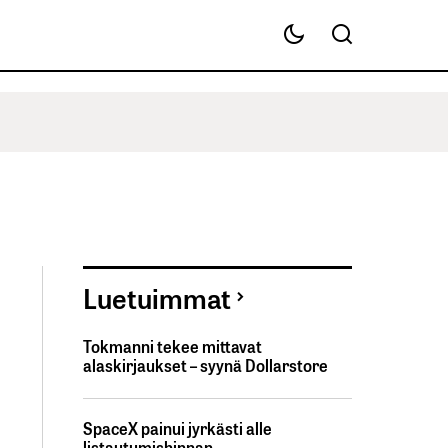
Luetuimmat
Tokmanni tekee mittavat
alaskirjaukset – syynä Dollarstore
SpaceX painui jyrkästi alle
listautumishinnan