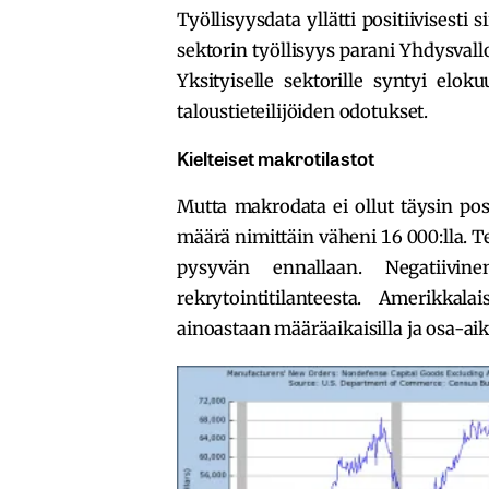
Työllisyysdata yllätti positiivisesti 
sektorin työllisyys parani Yhdysval
Yksityiselle sektorille syntyi elok
taloustieteilijöiden odotukset.
Kielteiset makrotilastot
Mutta makrodata ei ollut täysin pos
määrä nimittäin väheni 16 000:lla. 
pysyvän ennallaan. Negatiivi
rekrytointitilanteesta. Amerikkal
ainoastaan määräaikaisilla ja osa-aik