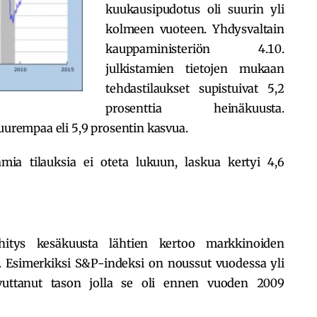
kuukausipudotus oli suurin yli
kolmeen vuoteen. Yhdysvaltain
kauppaministeriön 4.10.
julkistamien tietojen mukaan
tehdastilaukset supistuivat 5,2
prosenttia heinäkuusta.
suurempaa eli 5,9 prosentin kasvua.
amia tilauksia ei oteta lukuun, laskua kertyi 4,6
hitys kesäkuusta lähtien kertoo markkinoiden
 Esimerkiksi S&P-indeksi on noussut vuodessa yli
vuttanut tason jolla se oli ennen vuoden 2009