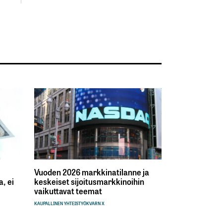
Vuoden 2026 markkinatilanne ja
, ei
keskeiset sijoitusmarkkinoihin
vaikuttavat teemat
KAUPALLINEN YHTEISTYÖ
KVARN X