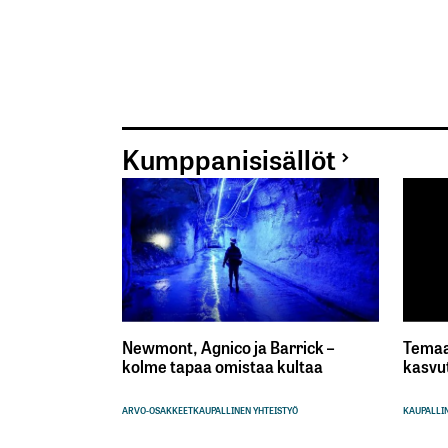
Kumppanisisällöt
Newmont, Agnico ja Barrick –
Temaa
kolme tapaa omistaa kultaa
kasvu
ARVO-OSAKKEET
KAUPALLINEN YHTEISTYÖ
KAUPALLIN