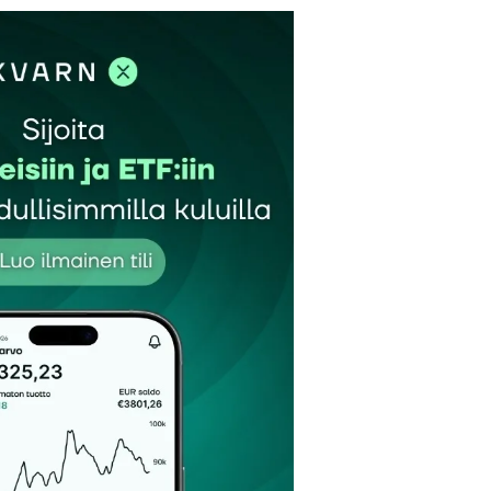
et kentät on merkitty
*
Sähköpostiosoitteesi
*