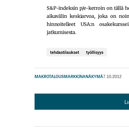
S&P-indeksin p/e-kerroin on tällä h
aikavälin keskiarvoa, joka on noin
hinnoitelleet USA:n osakekurss
jatkumisesta.
tehdastilaukset
työllisyys
MAKROTALOUS
MARKKINANÄKYMÄ
7.10.2012
L
L
kirj