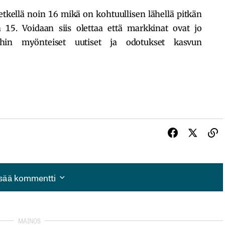
etkellä noin 16 mikä on kohtuullisen lähellä pitkän
 15. Voidaan siis olettaa että markkinat ovat jo
eihin myönteiset uutiset ja odotukset kasvun
isää kommentti
isää kommentti
autua sisään
rekisteröityä