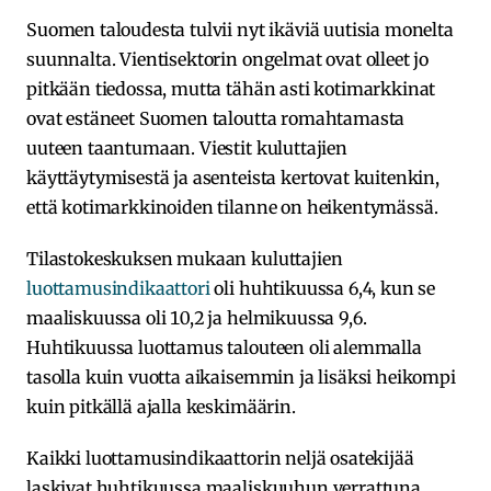
Suomen taloudesta tulvii nyt ikäviä uutisia monelta
suunnalta. Vientisektorin ongelmat ovat olleet jo
pitkään tiedossa, mutta tähän asti kotimarkkinat
ovat estäneet Suomen taloutta romahtamasta
uuteen taantumaan. Viestit kuluttajien
käyttäytymisestä ja asenteista kertovat kuitenkin,
että kotimarkkinoiden tilanne on heikentymässä.
Tilastokeskuksen mukaan kuluttajien
luottamusindikaattori
oli huhtikuussa 6,4, kun se
maaliskuussa oli 10,2 ja helmikuussa 9,6.
Huhtikuussa luottamus talouteen oli alemmalla
tasolla kuin vuotta aikaisemmin ja lisäksi heikompi
kuin pitkällä ajalla keskimäärin.
Kaikki luottamusindikaattorin neljä osatekijää
laskivat huhtikuussa maaliskuuhun verrattuna,