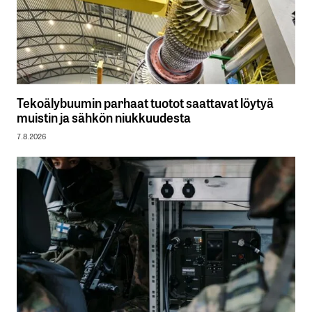
Tekoälybuumin parhaat tuotot saattavat löytyä
muistin ja sähkön niukkuudesta
7.8.2026