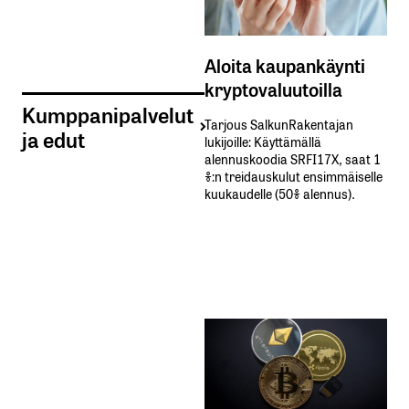
Aloita kaupankäynti
kryptovaluutoilla
Kumppanipalvelut
Tarjous SalkunRakentajan
ja edut
lukijoille: Käyttämällä​ ​
alennuskoodia​ ​SRFI17X,​ ​saat​ ​1
%:n treidauskulut​ ​ensimmäiselle​ ​
kuukaudelle​ ​(50%​ ​alennus).