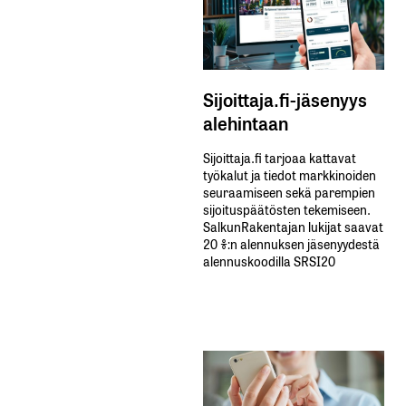
Sijoittaja.fi-jäsenyys
alehintaan
Sijoittaja.fi tarjoaa kattavat
työkalut ja tiedot markkinoiden
seuraamiseen sekä parempien
sijoituspäätösten tekemiseen.
SalkunRakentajan lukijat saavat
20 %:n alennuksen jäsenyydestä
alennuskoodilla SRSI20