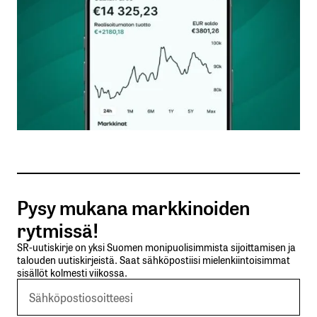
Nimesi tai nimimerkkisi
*
Sähköpostiosoitteesi
*
Tilaa SalkunRakentajan uutiskirje
Pysy mukana markkinoiden
Lähetä kommentti
rytmissä!
SR-uutiskirje on yksi Suomen monipuolisimmista sijoittamisen ja
talouden uutiskirjeistä. Saat sähköpostiisi mielenkiintoisimmat
sisällöt kolmesti viikossa.