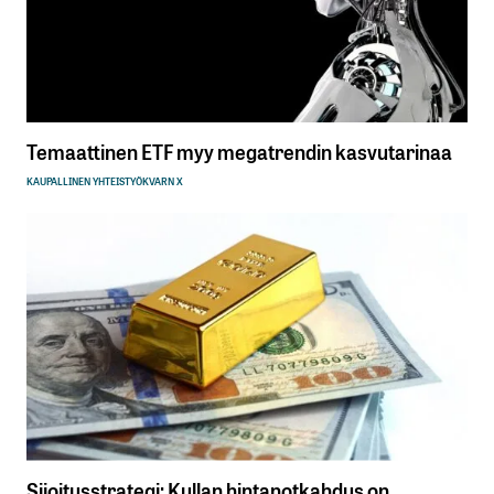
Temaattinen ETF myy megatrendin kasvutarinaa
KAUPALLINEN YHTEISTYÖ
KVARN X
Sijoitusstrategi: Kullan hintanotkahdus on