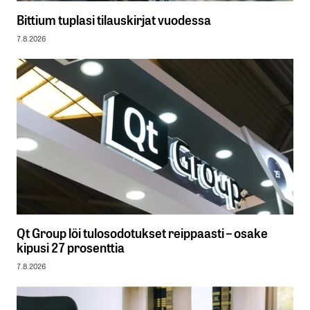
Bittium tuplasi tilauskirjat vuodessa
7.8.2026
Qt Group löi tulosodotukset reippaasti – osake
kipusi 27 prosenttia
7.8.2026