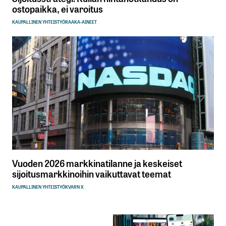
ostopaikka, ei varoitus
KAUPALLINEN YHTEISTYÖ
RAAKA-AINEET
Vuoden 2026 markkinatilanne ja keskeiset
sijoitusmarkkinoihin vaikuttavat teemat
KAUPALLINEN YHTEISTYÖ
KVARN X