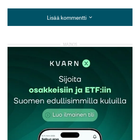
Lisää kommentti
Lisää kommentti
kirjautua
sisään
rekisteröityä
Sähköpostiosoitettasi ei julkaista.
Pakolliset
kentät on merkitty
*
Kommentti
*