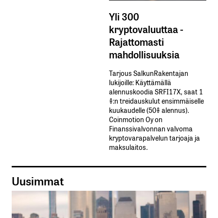
Yli 300
kryptovaluuttaa -
Rajattomasti
mahdollisuuksia
Tarjous SalkunRakentajan
lukijoille: Käyttämällä​ ​
alennuskoodia​ ​SRFI17X,​ ​saat​ ​1
%:n treidauskulut​ ​ensimmäiselle​ ​
kuukaudelle​ ​(50%​ ​alennus).
Coinmotion Oy on
Finanssivalvonnan valvoma
kryptovarapalvelun tarjoaja ja
maksulaitos.
Uusimmat