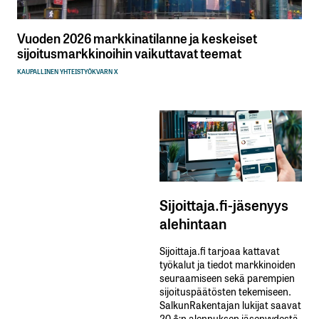
Vuoden 2026 markkinatilanne ja keskeiset
sijoitusmarkkinoihin vaikuttavat teemat
KAUPALLINEN YHTEISTYÖ
KVARN X
Sijoittaja.fi-jäsenyys
alehintaan
Sijoittaja.fi tarjoaa kattavat
työkalut ja tiedot markkinoiden
seuraamiseen sekä parempien
sijoituspäätösten tekemiseen.
SalkunRakentajan lukijat saavat
20 %:n alennuksen jäsenyydestä