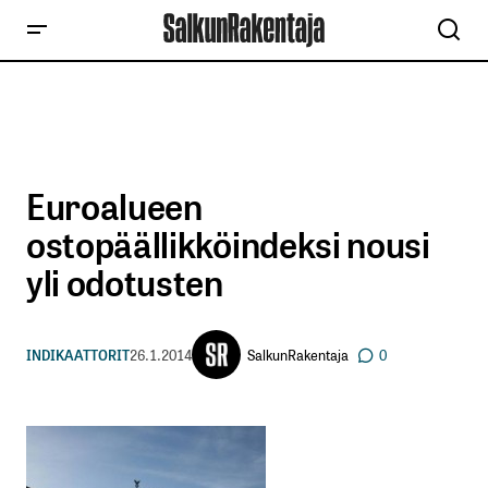
Euroalueen
ostopäällikköindeksi nousi
yli odotusten
SalkunRakentaja
INDIKAATTORIT
26.1.2014
0