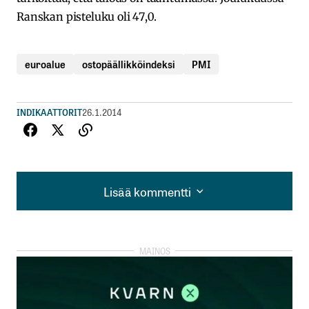
Ranskan pisteluku oli 47,0.
euroalue
ostopäällikköindeksi
PMI
INDIKAATTORIT
26.1.2014
Lisää kommentti
Lisää kommentti
kirjautua
sisään
rekisteröityä