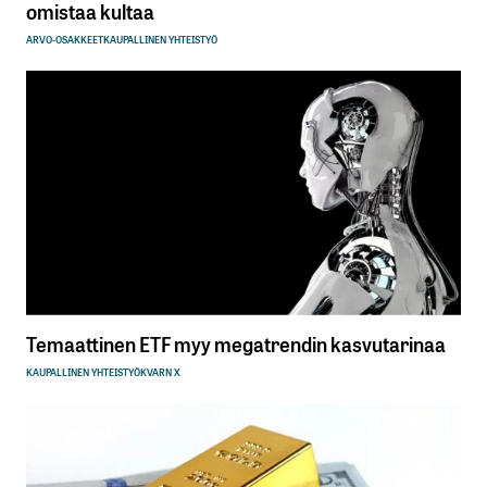
omistaa kultaa
ARVO-OSAKKEET
KAUPALLINEN YHTEISTYÖ
Temaattinen ETF myy megatrendin kasvutarinaa
KAUPALLINEN YHTEISTYÖ
KVARN X