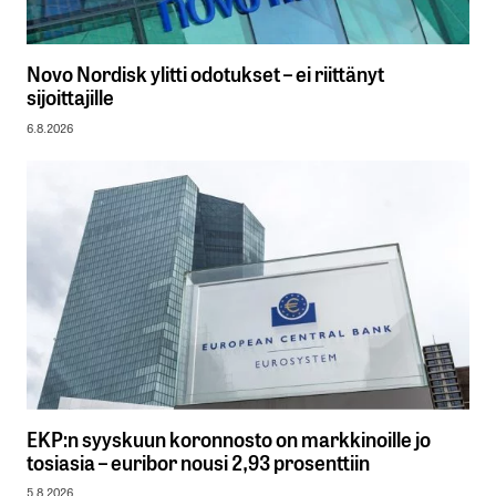
Novo Nordisk ylitti odotukset – ei riittänyt
sijoittajille
6.8.2026
EKP:n syyskuun koronnosto on markkinoille jo
tosiasia – euribor nousi 2,93 prosenttiin
5.8.2026