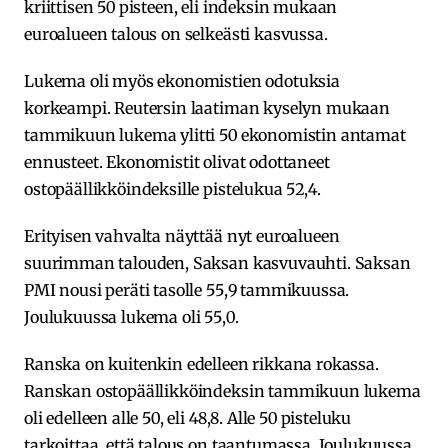
kriittisen 50 pisteen, eli indeksin mukaan
euroalueen talous on selkeästi kasvussa.
Lukema oli myös ekonomistien odotuksia
korkeampi. Reutersin laatiman kyselyn mukaan
tammikuun lukema ylitti 50 ekonomistin antamat
ennusteet. Ekonomistit olivat odottaneet
ostopäällikköindeksille pistelukua 52,4.
Erityisen vahvalta näyttää nyt euroalueen
suurimman talouden, Saksan kasvuvauhti. Saksan
PMI nousi peräti tasolle 55,9 tammikuussa.
Joulukuussa lukema oli 55,0.
Ranska on kuitenkin edelleen rikkana rokassa.
Ranskan ostopäällikköindeksin tammikuun lukema
oli edelleen alle 50, eli 48,8. Alle 50 pisteluku
tarkoittaa, että talous on taantumassa. Joulukuussa