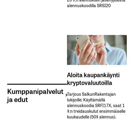
alennuskoodilla SRSI20
Aloita kaupankäynti
kryptovaluutoilla
Kumppanipalvelut
Tarjous SalkunRakentajan
ja edut
lukijoille: Käyttämällä​ ​
alennuskoodia​ ​SRFI17X,​ ​saat​ ​1
%:n treidauskulut​ ​ensimmäiselle​ ​
kuukaudelle​ ​(50%​ ​alennus).