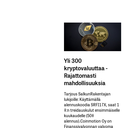
Yli 300
kryptovaluuttaa -
Rajattomasti
mahdollisuuksia
Tarjous SalkunRakentajan
lukijoille: Käyttämällä​ ​
alennuskoodia​ ​SRFI17X,​ ​saat​ ​1
%:n treidauskulut​ ​ensimmäiselle​ ​
kuukaudelle​ ​(50%​ ​
alennus).Coinmotion Oy on
Finanssivalvonnan valvoma