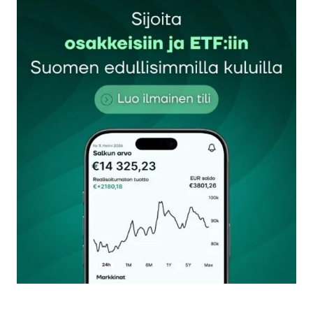
Sähköpostiosoitettasi ei julkaista.
Pakolliset
kentät on merkitty
*
Kommentti
*
Nimesi tai nimimerkkisi
*
Sähköpostiosoitteesi
*