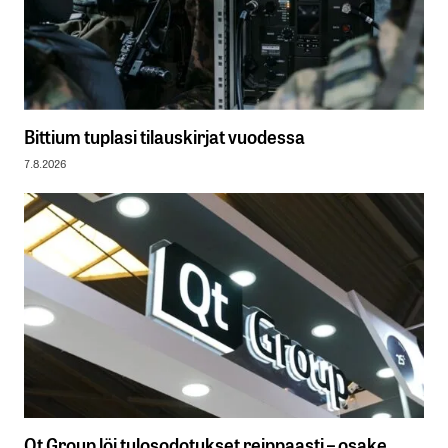
Bittium tuplasi tilauskirjat vuodessa
7.8.2026
Qt Group löi tulosodotukset reippaasti – osake