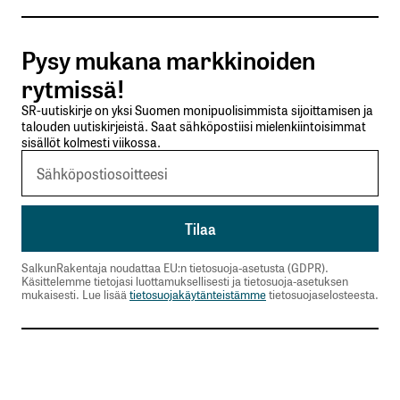
Tilaa SalkunRakentajan uutiskirje
Pysy mukana markkinoiden
Lähetä kommentti
rytmissä!
SR-uutiskirje on yksi Suomen monipuolisimmista sijoittamisen ja
talouden uutiskirjeistä. Saat sähköpostiisi mielenkiintoisimmat
sisällöt kolmesti viikossa.
SalkunRakentaja noudattaa EU:n tietosuoja-asetusta (GDPR).
Käsittelemme tietojasi luottamuksellisesti ja tietosuoja-asetuksen
mukaisesti. Lue lisää
tietosuojakäytänteistämme
tietosuojaselosteesta.