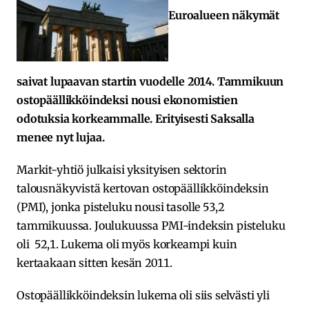
Euroalueen näkymät
saivat lupaavan startin vuodelle 2014. Tammikuun
ostopäällikköindeksi nousi ekonomistien
odotuksia korkeammalle. Erityisesti Saksalla
menee nyt lujaa.
Markit-yhtiö julkaisi yksityisen sektorin
talousnäkyvistä kertovan ostopäällikköindeksin
(PMI), jonka pisteluku nousi tasolle 53,2
tammikuussa. Joulukuussa PMI-indeksin pisteluku
oli 52,1. Lukema oli myös korkeampi kuin
kertaakaan sitten kesän 2011.
Ostopäällikköindeksin lukema oli siis selvästi yli