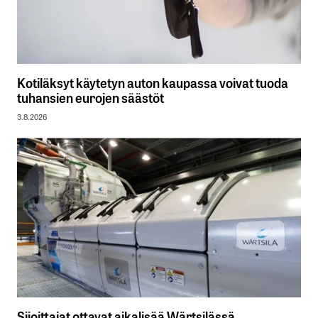
Kotiläksyt käytetyn auton kaupassa voivat tuoda
tuhansien eurojen säästöt
3.8.2026
Sijoittajat ottavat aikalisää Wärtsilässä