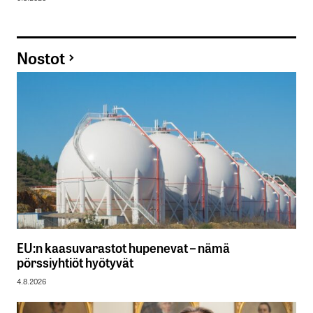
Nostot
EU:n kaasuvarastot hupenevat – nämä
pörssiyhtiöt hyötyvät
4.8.2026