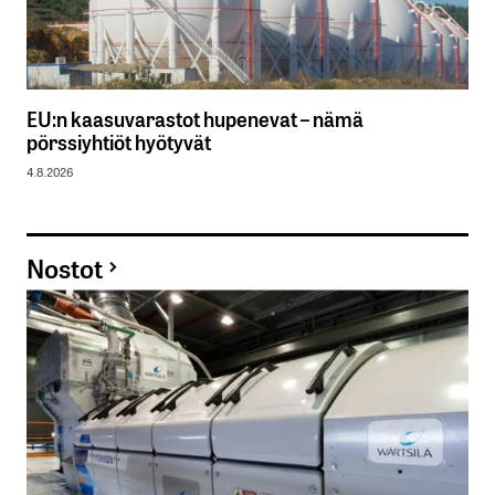
EU:n kaasuvarastot hupenevat – nämä
pörssiyhtiöt hyötyvät
4.8.2026
Nostot