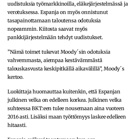
uudistuksia työmarkkinoilla, eläkejärjestelmässä ja
verotuksessa. Espanja on myös onnistunut
tasapainottamaan taloutensa odotuksia
nopeammin. Kiitosta saavat myös
pankkijärjestelmään tehdyt uudistukset.
”Nämä toimet tukevat Moody´sin odotuksia
vahvemmasta, aiempaa kestävämmästä
talouskasvusta keskipitkällä aikavälillä”, Moody´s
kertoo.
Luokittaja huomauttaa kuitenkin, että Espanjan
julkinen velka on edelleen korkea. Julkinen velka
suhteessa BKT:een tulee nousemaan aina vuoteen
2016 asti. Lisäksi maan työttömyys laskee edelleen
hitaasti.