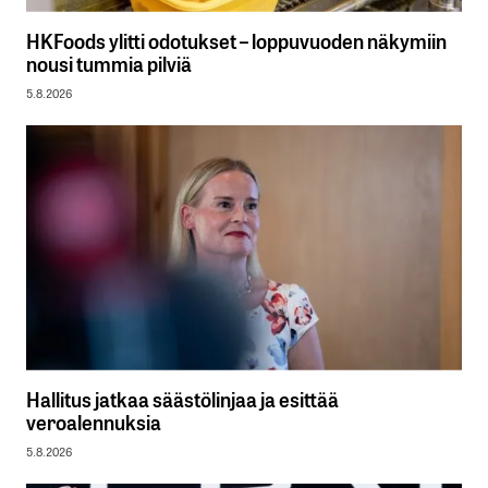
HKFoods ylitti odotukset – loppuvuoden näkymiin
nousi tummia pilviä
5.8.2026
Hallitus jatkaa säästölinjaa ja esittää
veroalennuksia
5.8.2026