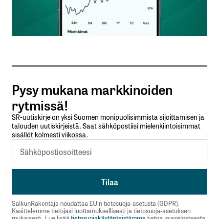
Sähköpostiosoitteesi
*
Tilaa SalkunRakentajan uutiskirje
Pysy mukana markkinoiden
Lähetä kommentti
rytmissä!
SR-uutiskirje on yksi Suomen monipuolisimmista sijoittamisen ja
talouden uutiskirjeistä. Saat sähköpostiisi mielenkiintoisimmat
sisällöt kolmesti viikossa.
SalkunRakentaja noudattaa EU:n tietosuoja-asetusta (GDPR).
Käsittelemme tietojasi luottamuksellisesti ja tietosuoja-asetuksen
mukaisesti. Lue lisää
tietosuojakäytänteistämme
tietosuojaselosteesta.