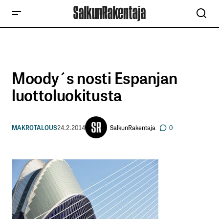
Moody´s nosti Espanjan
luottoluokitusta
SalkunRakentaja
MAKROTALOUS
24.2.2014
0