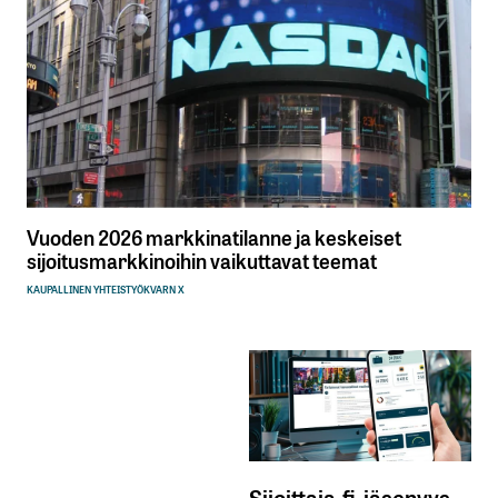
Vuoden 2026 markkinatilanne ja keskeiset
sijoitusmarkkinoihin vaikuttavat teemat
KAUPALLINEN YHTEISTYÖ
KVARN X
Sijoittaja.fi-jäsenyys