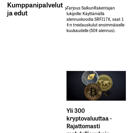
Kumppanipalvelut
Tarjous SalkunRakentajan
ja edut
lukijoille: Käyttämällä​ ​
alennuskoodia​ ​SRFI17X,​ ​saat​ ​1
%:n treidauskulut​ ​ensimmäiselle​ ​
kuukaudelle​ ​(50%​ ​alennus).
Yli 300
kryptovaluuttaa -
Rajattomasti