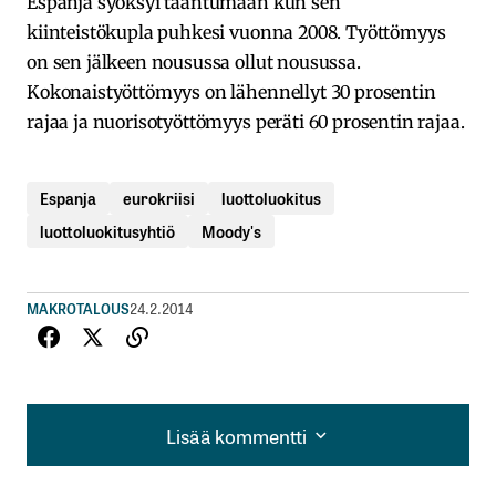
Espanja syöksyi taantumaan kun sen
kiinteistökupla puhkesi vuonna 2008. Työttömyys
on sen jälkeen nousussa ollut nousussa.
Kokonaistyöttömyys on lähennellyt 30 prosentin
rajaa ja nuorisotyöttömyys peräti 60 prosentin rajaa.
Espanja
eurokriisi
luottoluokitus
luottoluokitusyhtiö
Moody's
MAKROTALOUS
24.2.2014
Lisää kommentti
Lisää kommentti