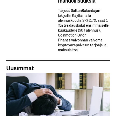
mahdollisuuksia
Tarjous SalkunRakentajan
lukijoille: Käyttämällä​ ​
alennuskoodia​ ​SRFI17X,​ ​saat​ ​1
%:n treidauskulut​ ​ensimmäiselle​ ​
kuukaudelle​ ​(50%​ ​alennus).
Coinmotion Oy on
Finanssivalvonnan valvoma
kryptovarapalvelun tarjoaja ja
maksulaitos.
Uusimmat