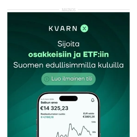
kirjautua
sisään
rekisteröityä
Sähköpostiosoitettasi ei julkaista.
Pakolliset
kentät on merkitty
*
Kommentti
*
Nimesi tai nimimerkkisi
*