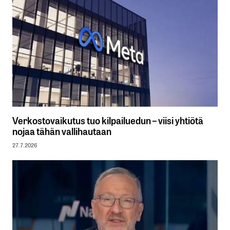
Verkostovaikutus tuo kilpailuedun – viisi yhtiötä
nojaa tähän vallihautaan
27.7.2026