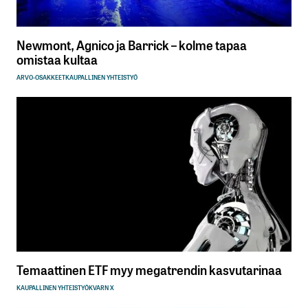
Newmont, Agnico ja Barrick – kolme tapaa
omistaa kultaa
ARVO-OSAKKEET
KAUPALLINEN YHTEISTYÖ
Temaattinen ETF myy megatrendin kasvutarinaa
KAUPALLINEN YHTEISTYÖ
KVARN X