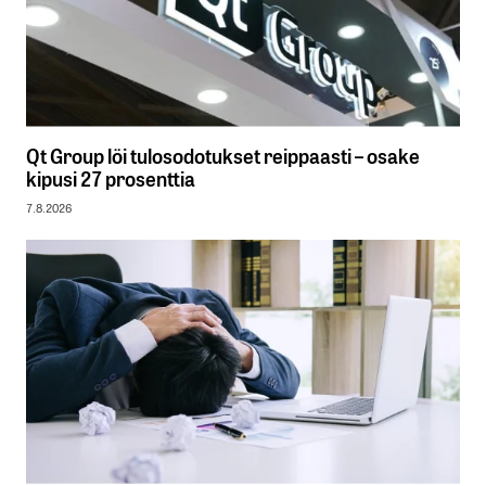
Qt Group löi tulosodotukset reippaasti – osake
kipusi 27 prosenttia
7.8.2026