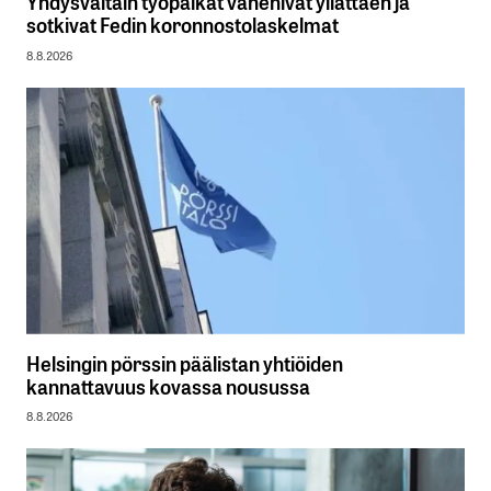
Yhdysvaltain työpaikat vähenivät yllättäen ja
sotkivat Fedin koronnostolaskelmat
8.8.2026
Helsingin pörssin päälistan yhtiöiden
kannattavuus kovassa nousussa
8.8.2026