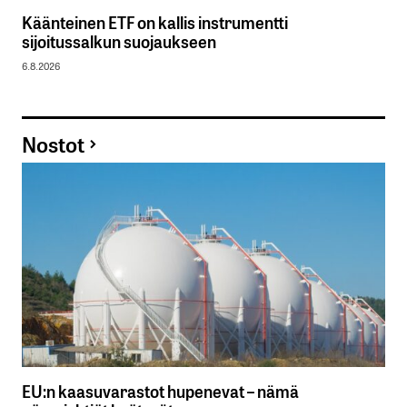
Käänteinen ETF on kallis instrumentti
sijoitussalkun suojaukseen
6.8.2026
Nostot
EU:n kaasuvarastot hupenevat – nämä