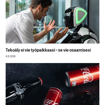
Tekoäly ei vie työpaikkaasi – se vie osaamisesi
8.8.2026