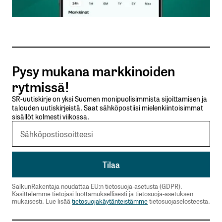
Sähköpostiosoitteesi
*
Tilaa SalkunRakentajan uutiskirje
Pysy mukana markkinoiden
Lähetä kommentti
rytmissä!
SR-uutiskirje on yksi Suomen monipuolisimmista sijoittamisen ja
talouden uutiskirjeistä. Saat sähköpostiisi mielenkiintoisimmat
sisällöt kolmesti viikossa.
SalkunRakentaja noudattaa EU:n tietosuoja-asetusta (GDPR).
Käsittelemme tietojasi luottamuksellisesti ja tietosuoja-asetuksen
mukaisesti. Lue lisää
tietosuojakäytänteistämme
tietosuojaselosteesta.