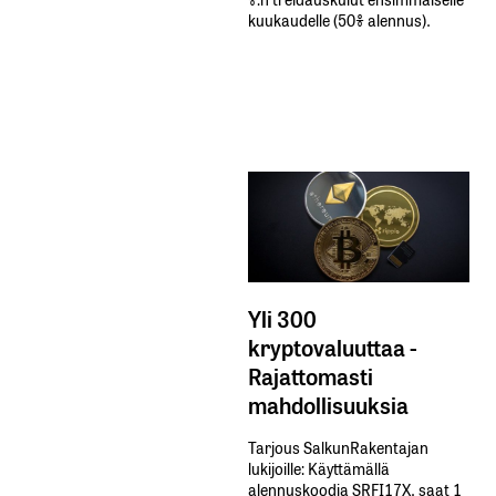
kuukaudelle​ ​(50%​ ​alennus).
Yli 300
kryptovaluuttaa -
Rajattomasti
mahdollisuuksia
Tarjous SalkunRakentajan
lukijoille: Käyttämällä​ ​
alennuskoodia​ ​SRFI17X,​ ​saat​ ​1