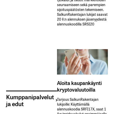
seuraamiseen sekä parempien
sijoituspäätösten tekemiseen.
SalkunRakentajan lukijat saavat
20 %:n alennuksen jäsenyydestä
alennuskoodilla SRSI20
Aloita kaupankäynti
kryptovaluutoilla
Kumppanipalvelut
Tarjous SalkunRakentajan
ja edut
lukijoille: Käyttämällä​ ​
alennuskoodia​ ​SRFI17X,​ ​saat​ ​1
%:n treidauskulut​ ​ensimmäiselle​ ​