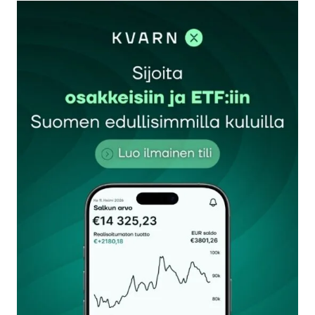
kirjautua
sisään
rekisteröityä
Sähköpostiosoitettasi ei julkaista.
Pakolliset
kentät on merkitty
*
Kommentti
*
Nimesi tai nimimerkkisi
*