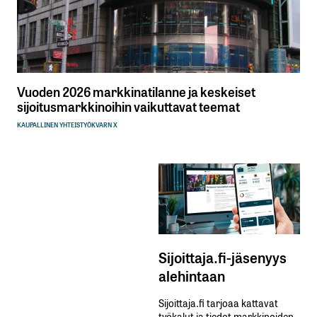
Vuoden 2026 markkinatilanne ja keskeiset
sijoitusmarkkinoihin vaikuttavat teemat
KAUPALLINEN YHTEISTYÖ
KVARN X
Sijoittaja.fi-jäsenyys
alehintaan
Sijoittaja.fi tarjoaa kattavat
työkalut ja tiedot markkinoiden