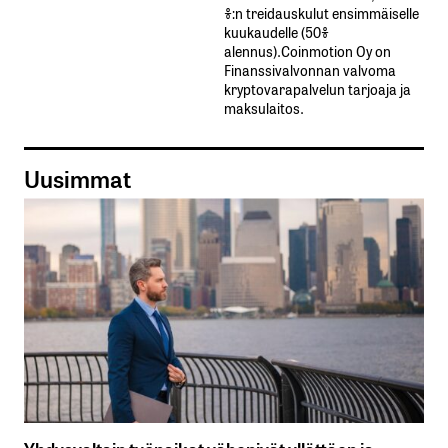
%:n treidauskulut​ ​ensimmäiselle​ ​
kuukaudelle​ ​(50%​ ​
alennus).Coinmotion Oy on
Finanssivalvonnan valvoma
kryptovarapalvelun tarjoaja ja
maksulaitos.
Uusimmat