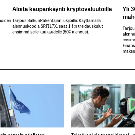
Aloita kaupankäynti kryptovaluutoilla
Yli 
mahd
inoiden
Tarjous SalkunRakentajan lukijoille: Käyttämällä​ ​
alennuskoodia​ ​SRFI17X,​ ​saat​ ​1 %:n treidauskulut​ ​
Tarjou
ensimmäiselle​ ​kuukaudelle​ ​(50%​ ​alennus).
alennus
ensimm
Finans
maksul