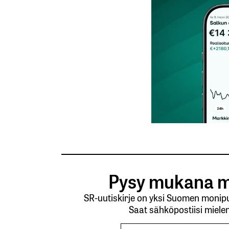
Nimesi tai nimimerkkisi
*
Tilaa SalkunRakentajan uutiskirje
Lähetä kommentti
Pysy mukana m
SR-uutiskirje on yksi Suomen monipuo
Saat sähköpostiisi mielen