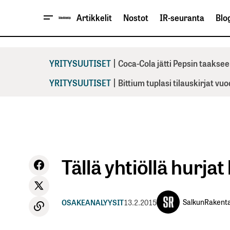
Artikkelit
Nostot
IR-seuranta
Blog
|
YRITYSUUTISET
Coca-Cola jätti Pepsin taaksee
|
YRITYSUUTISET
Bittium tuplasi tilauskirjat vu
Tällä yhtiöllä hurj
SalkunRakenta
OSAKEANALYYSIT
13.2.2015