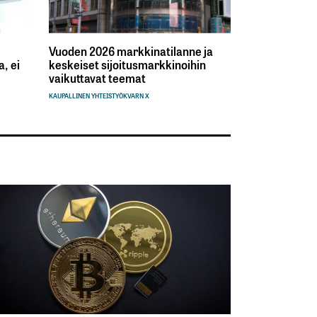
Vuoden 2026 markkinatilanne ja
, ei
keskeiset sijoitusmarkkinoihin
vaikuttavat teemat
KAUPALLINEN YHTEISTYÖ
KVARN X