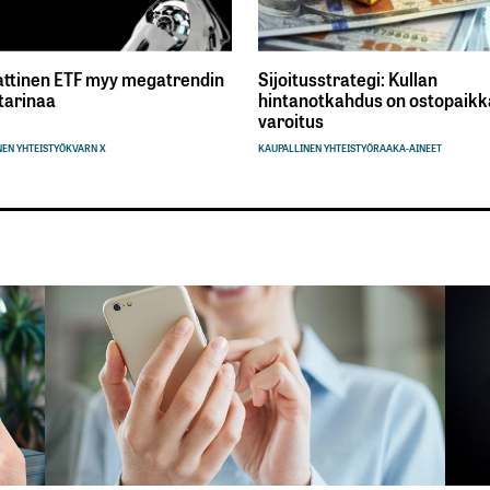
ttinen ETF myy megatrendin
Sijoitusstrategi: Kullan
tarinaa
hintanotkahdus on ostopaikka
varoitus
EN YHTEISTYÖ
KVARN X
KAUPALLINEN YHTEISTYÖ
RAAKA-AINEET