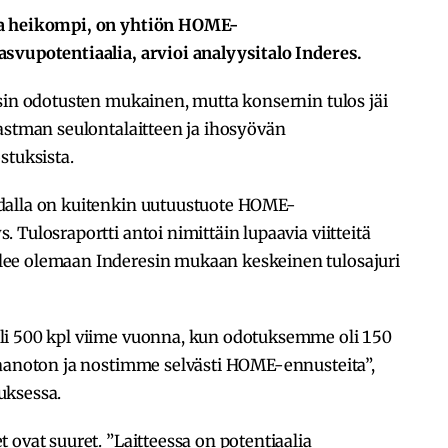
ia heikompi, on yhtiön HOME-
svupotentiaalia, arvioi analyysitalo Inderes.
sin odotusten mukainen, mutta konsernin tulos jäi
astman seulontalaitteen ja ihosyövän
stuksista.
dalla on kuitenkin uutuustuote HOME-
Tulosraportti antoi nimittäin lupaavia viitteitä
ee olemaan Inderesin mukaan keskeinen tulosajuri
li 500 kpl viime vuonna, kun odotuksemme oli 150
taanoton ja nostimme selvästi HOME-ennusteita”,
uksessa.
 ovat suuret. ”Laitteessa on potentiaalia