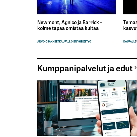
Newmont, Agnico ja Barrick –
Temaa
kolme tapaa omistaa kultaa
kasvu
ARVO-OSAKKEET
KAUPALLINEN YHTEISTYÖ
KAUPALLIN
Kumppanipalvelut ja edut