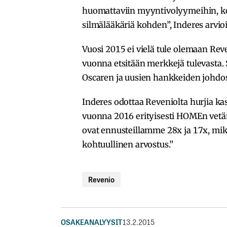
huomattaviin myyntivolyymeihin, ko
silmälääkäriä kohden”, Inderes arvioi
Vuosi 2015 ei vielä tule olemaan Reve
vuonna etsitään merkkejä tulevasta.
Oscaren ja uusien hankkeiden johdos
Inderes odottaa Reveniolta hurjia 
vuonna 2016 erityisesti HOMEn vetä
ovat ennusteillamme 28x ja 17x, 
kohtuullinen arvostus.”
Revenio
OSAKEANALYYSIT
13.2.2015