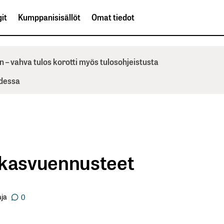
it
Kumppanisisällöt
Omat tiedot
n – vahva tulos korotti myös tulosohjeistusta
odessa
at kasvuennusteet
ja
0