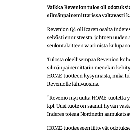
Vaikka Revenion tulos oli odotuks
silmänpainemittarissa valtavasti ka
Revenion Q4 oli Icaren osalta Indere
selvästi ennusteesta, johtuen uuden 
seulontalaitteen vaatimista kulupano
Tulosta oleellisempaa Revenion koh
silmänpainemittarin menekin kehitys. 
HOME-tuotteen kysynnästä, mikä tul
Reveniolle lähivuosina.
”Revenio myi uutta HOME-tuotetta y
kpl. Uusi tuote on saanut hyvän vas
Inderes toteaa Nordnetin aamukatsa
HOME-tuotteeseen liittyvät odotukset