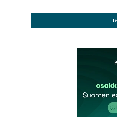
L
L
kirj
Sähköpostiosoitettasi ei julkaista.
Pakollis
Kommentti
*