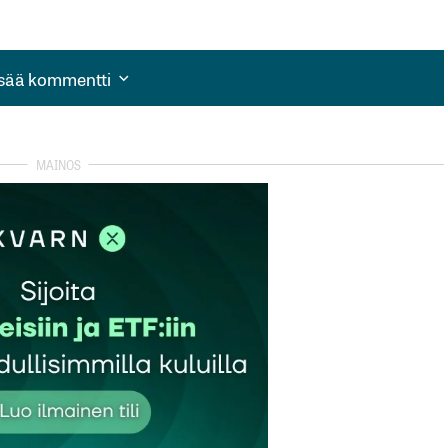
isää kommentti
isää kommentti
autua sisään
rekisteröityä
et kentät on merkitty
*