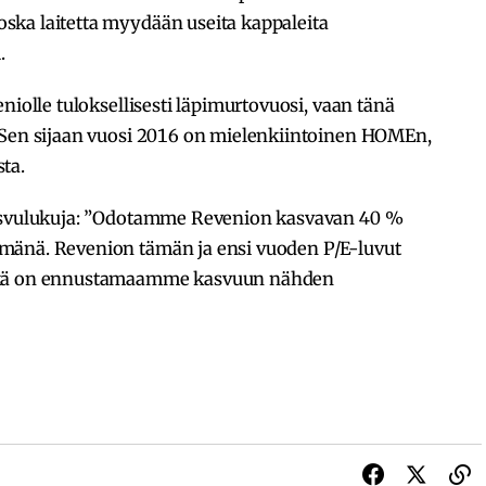
ska laitetta myydään useita kappaleita
.
niolle tuloksellisesti läpimurtovuosi, vaan tänä
 Sen sijaan vuosi 2016 on mielenkiintoinen HOMEn,
ta.
kasvulukuja: ”Odotamme Revenion kasvavan 40 %
mänä. Revenion tämän ja ensi vuoden P/E-luvut
mikä on ennustamaamme kasvuun nähden