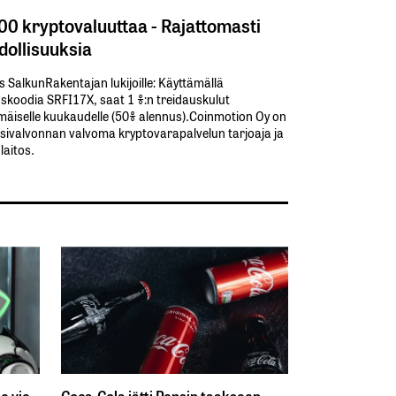
300 kryptovaluuttaa - Rajattomasti
ollisuuksia
s SalkunRakentajan lukijoille: Käyttämällä​ ​
koodia​ ​SRFI17X,​ ​saat​ ​1 %:n treidauskulut​ ​
äiselle​ ​kuukaudelle​ ​(50%​ ​alennus).Coinmotion Oy on
sivalvonnan valvoma kryptovarapalvelun tarjoaja ja
aitos.