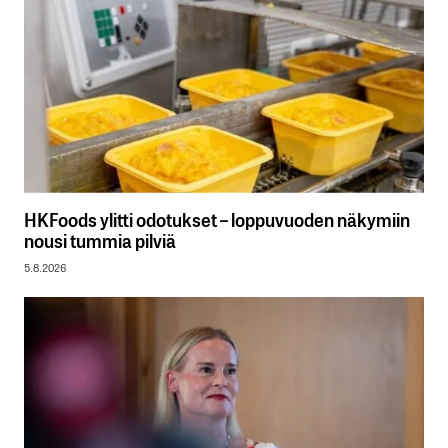
HKFoods ylitti odotukset – loppuvuoden näkymiin
nousi tummia pilviä
5.8.2026