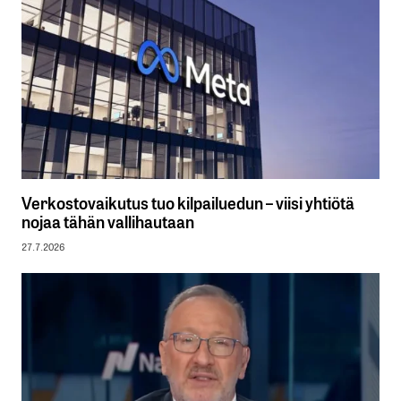
Verkostovaikutus tuo kilpailuedun – viisi yhtiötä
nojaa tähän vallihautaan
27.7.2026