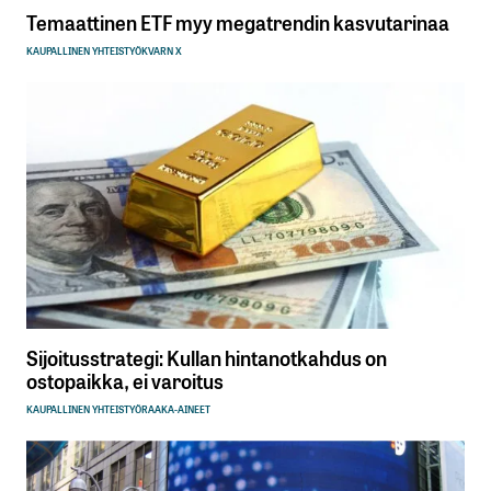
Temaattinen ETF myy megatrendin kasvutarinaa
KAUPALLINEN YHTEISTYÖ
KVARN X
Sijoitusstrategi: Kullan hintanotkahdus on
ostopaikka, ei varoitus
KAUPALLINEN YHTEISTYÖ
RAAKA-AINEET