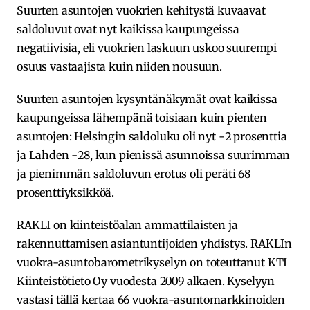
Suurten asuntojen vuokrien kehitystä kuvaavat
saldoluvut ovat nyt kaikissa kaupungeissa
negatiivisia, eli vuokrien laskuun uskoo suurempi
osuus vastaajista kuin niiden nousuun.
Suurten asuntojen kysyntänäkymät ovat kaikissa
kaupungeissa lähempänä toisiaan kuin pienten
asuntojen: Helsingin saldoluku oli nyt -2 prosenttia
ja Lahden -28, kun pienissä asunnoissa suurimman
ja pienimmän saldoluvun erotus oli peräti 68
prosenttiyksikköä.
RAKLI on kiinteistöalan ammattilaisten ja
rakennuttamisen asiantuntijoiden yhdistys. RAKLIn
vuokra-asuntobarometrikyselyn on toteuttanut KTI
Kiinteistötieto Oy vuodesta 2009 alkaen. Kyselyyn
vastasi tällä kertaa 66 vuokra-asuntomarkkinoiden