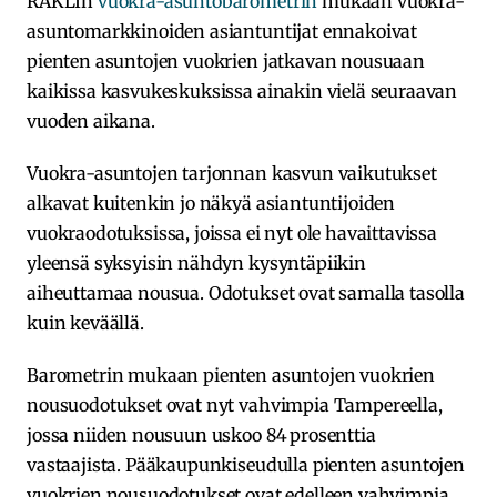
RAKLIn
vuokra-asuntobarometrin
mukaan vuokra-
asuntomarkkinoiden asiantuntijat ennakoivat
pienten asuntojen vuokrien jatkavan nousuaan
kaikissa kasvukeskuksissa ainakin vielä seuraavan
vuoden aikana.
Vuokra-asuntojen tarjonnan kasvun vaikutukset
alkavat kuitenkin jo näkyä asiantuntijoiden
vuokraodotuksissa, joissa ei nyt ole havaittavissa
yleensä syksyisin nähdyn kysyntäpiikin
aiheuttamaa nousua. Odotukset ovat samalla tasolla
kuin keväällä.
Barometrin mukaan pienten asuntojen vuokrien
nousuodotukset ovat nyt vahvimpia Tampereella,
jossa niiden nousuun uskoo 84 prosenttia
vastaajista. Pääkaupunkiseudulla pienten asuntojen
vuokrien nousuodotukset ovat edelleen vahvimpia