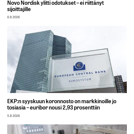
Novo Nordisk ylitti odotukset – ei riittänyt
sijoittajille
6.8.2026
EKP:n syyskuun koronnosto on markkinoille jo
tosiasia – euribor nousi 2,93 prosenttiin
5.8.2026