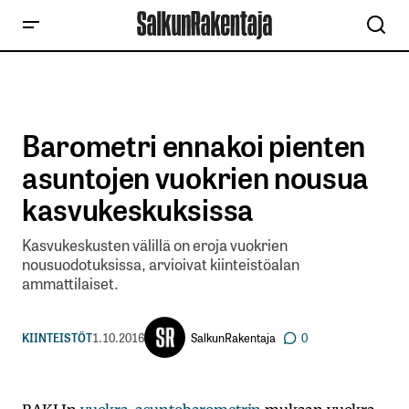
Barometri ennakoi pienten
asuntojen vuokrien nousua
kasvukeskuksissa
Kasvukeskusten välillä on eroja vuokrien
nousuodotuksissa, arvioivat kiinteistöalan
ammattilaiset.
SalkunRakentaja
KIINTEISTÖT
1.10.2016
0