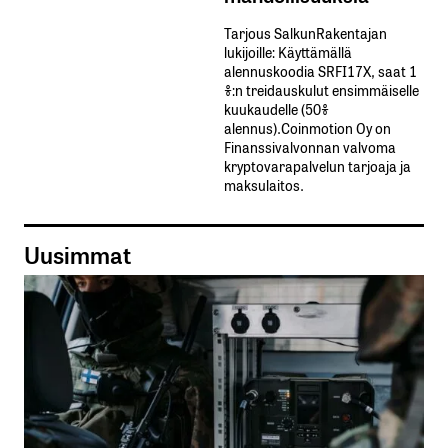
Tarjous SalkunRakentajan
lukijoille: Käyttämällä​ ​
alennuskoodia​ ​SRFI17X,​ ​saat​ ​1
%:n treidauskulut​ ​ensimmäiselle​ ​
kuukaudelle​ ​(50%​ ​
alennus).Coinmotion Oy on
Finanssivalvonnan valvoma
kryptovarapalvelun tarjoaja ja
maksulaitos.
Uusimmat