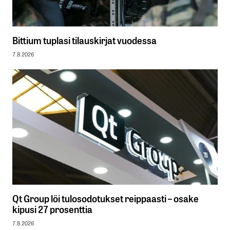
Bittium tuplasi tilauskirjat vuodessa
7.8.2026
Qt Group löi tulosodotukset reippaasti – osake
kipusi 27 prosenttia
7.8.2026