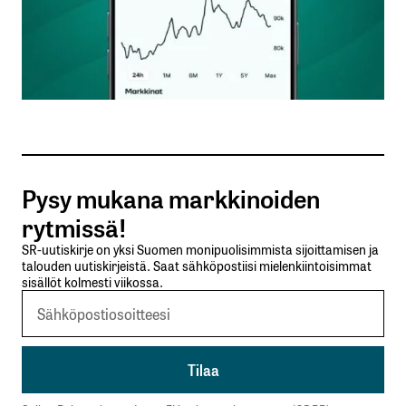
Nimesi tai nimimerkkisi
*
Sähköpostiosoitteesi
*
Tilaa SalkunRakentajan uutiskirje
Pysy mukana markkinoiden
Lähetä kommentti
rytmissä!
SR-uutiskirje on yksi Suomen monipuolisimmista sijoittamisen ja
talouden uutiskirjeistä. Saat sähköpostiisi mielenkiintoisimmat
sisällöt kolmesti viikossa.