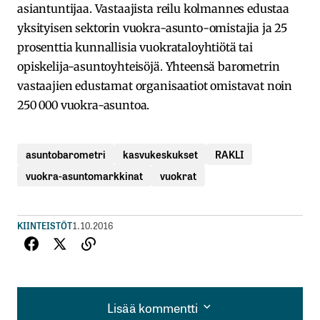
asiantuntijaa. Vastaajista reilu kolmannes edustaa
yksityisen sektorin vuokra-asunto-omistajia ja 25
prosenttia kunnallisia vuokrataloyhtiötä tai
opiskelija-asuntoyhteisöjä. Yhteensä barometrin
vastaajien edustamat organisaatiot omistavat noin
250 000 vuokra-asuntoa.
asuntobarometri
kasvukeskukset
RAKLI
vuokra-asuntomarkkinat
vuokrat
KIINTEISTÖT
1.10.2016
Lisää kommentti