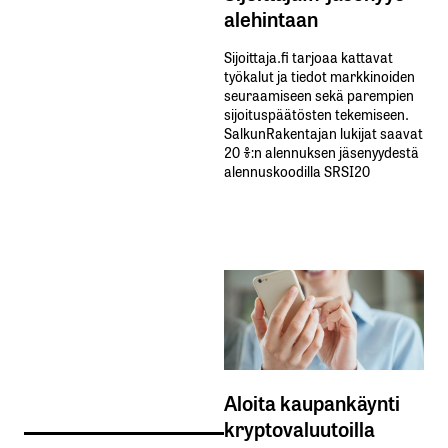
alehintaan
Sijoittaja.fi tarjoaa kattavat
työkalut ja tiedot markkinoiden
seuraamiseen sekä parempien
sijoituspäätösten tekemiseen.
SalkunRakentajan lukijat saavat
20 %:n alennuksen jäsenyydestä
alennuskoodilla SRSI20
Aloita kaupankäynti
kryptovaluutoilla