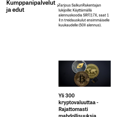
Kumppanipalvelut
Tarjous SalkunRakentajan
ja edut
lukijoille: Käyttämällä​ ​
alennuskoodia​ ​SRFI17X,​ ​saat​ ​1
%:n treidauskulut​ ​ensimmäiselle​ ​
kuukaudelle​ ​(50%​ ​alennus).
Yli 300
kryptovaluuttaa -
Rajattomasti
mahdollisuuksia