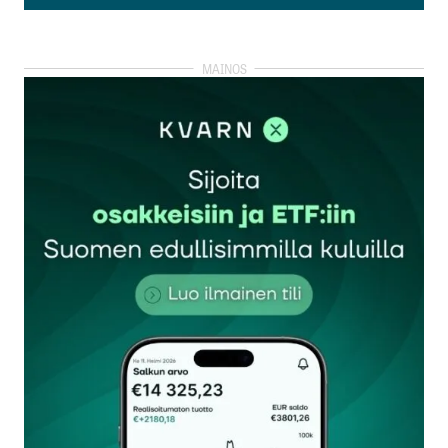
Lisää kommentti
kirjautua
sisään
rekisteröityä
Sähköpostiosoitettasi ei julkaista.
Pakolliset
kentät on merkitty
*
Kommentti
*