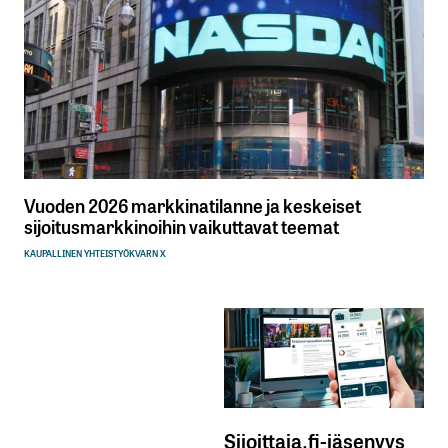
Vuoden 2026 markkinatilanne ja keskeiset
sijoitusmarkkinoihin vaikuttavat teemat
KAUPALLINEN YHTEISTYÖ
KVARN X
Sijoittaja.fi-jäsenyys