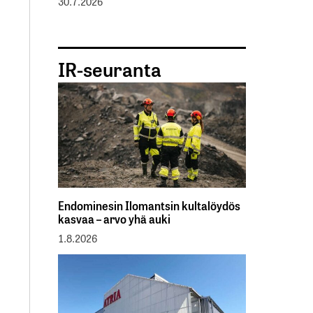
30.7.2026
IR-seuranta
Endominesin Ilomantsin kultalöydös
kasvaa – arvo yhä auki
1.8.2026