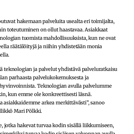
outuvat hakemaan palveluita usealta eri toimijalta,
nin toteutuminen on ollut haastavaa. Asiakkaat
knologian tuomista mahdollisuuksista, kun ne ovat
ella räätälöityjä ja niihin yhdistetään monia
ella.
 teknologian ja palvelut yhdistävä palveluratkaisu
alan parhaasta palvelukokemuksesta ja
hyvinvoinnista. Teknologian avulla palvelumme
kin, kun emme ole konkreettisesti läsnä.
a asiakkaidemme arkea merkittävästi”, sanoo
llikkö Mari Pölkki.
e, jotka hakevat turvaa kodin sisällä liikkumiseen,
esimerkiksi turvaa kodin sisäisen valvonnan avulla.