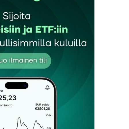
et kentät on merkitty
*
Sähköpostiosoitteesi
*