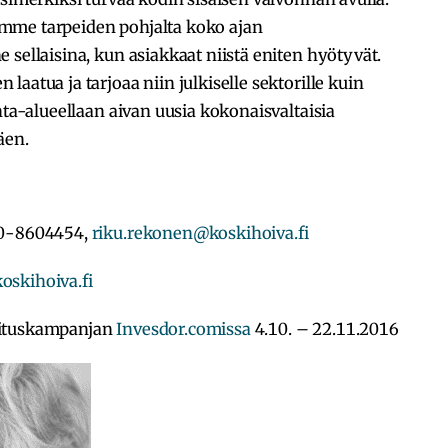
mme tarpeiden pohjalta koko ajan
 sellaisina, kun asiakkaat niistä eniten hyötyvät.
aatua ja tarjoaa niin julkiselle sektorille kuin
nta-alueellaan aivan uusia kokonaisvaltaisia
äen.
40-8604454,
riku.rekonen@koskihoiva.fi
skihoiva.fi
oituskampanjan
Invesdor.comissa
4.10. – 22.11.2016