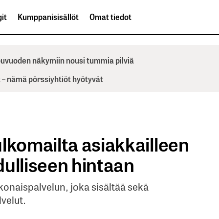
it
Kumppanisisällöt
Omat tiedot
ppuvuoden näkymiin nousi tummia pilviä
– nämä pörssiyhtiöt hyötyvät
lkomailta asiakkailleen
edulliseen hintaan
konaispalvelun, joka sisältää sekä
velut.