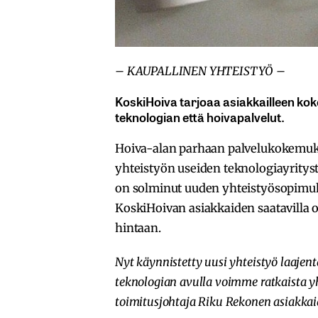
– KAUPALLINEN YHTEISTYÖ –
KoskiHoiva tarjoaa asiakkailleen ko
teknologian että hoivapalvelut.
Hoiva-alan parhaan palvelukokemuk
yhteistyön useiden teknologiayritys
on solminut uuden yhteistyösopimu
KoskiHoivan asiakkaiden saatavilla o
hintaan.
Nyt käynnistetty uusi yhteistyö laajen
teknologian avulla voimme ratkaista 
toimitusjohtaja Riku Rekonen asiakkai