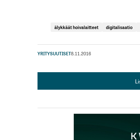
älykkäät hoivalaitteet
digitalisaatio
YRITYSUUTISET
8.11.2016
L
L
kirj