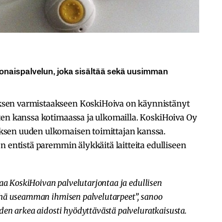
konaispalvelun, joka sisältää sekä uusimman
sen varmistaakseen KoskiHoiva on käynnistänyt
ten kanssa kotimaassa ja ulkomailla. KoskiHoiva Oy
ksen uuden ulkomaisen toimittajan kanssa.
n entistä paremmin älykkäitä laitteita edulliseen
taa KoskiHoivan palvelutarjontaa ja edullisen
yhä useamman ihmisen palvelutarpeet”, sanoo
den arkea aidosti hyödyttävästä palveluratkaisusta.