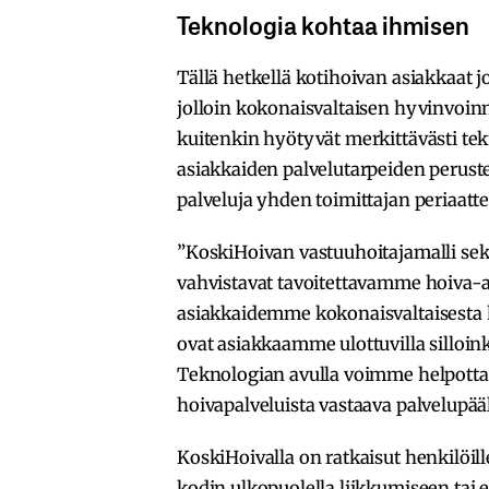
Teknologia kohtaa ihmisen
Tällä hetkellä kotihoivan asiakkaat j
jolloin kokonaisvaltaisen hyvinvoin
kuitenkin hyötyvät merkittävästi te
asiakkaiden palvelutarpeiden peruste
palveluja yhden toimittajan periaatte
”KoskiHoivan vastuuhoitajamalli sekä
vahvistavat tavoitettavamme hoiva-
asiakkaidemme kokonaisvaltaisesta 
ovat asiakkaamme ulottuvilla silloin
Teknologian avulla voimme helpotta
hoivapalveluista vastaava palvelupää
KoskiHoivalla on ratkaisut henkilöill
kodin ulkopuolella liikkumiseen tai 