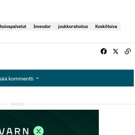
hoivapalvelut
Invesdor
joukkorahoitus
KoskiHoiva
isää kommentti
isää kommentti
autua sisään
rekisteröityä