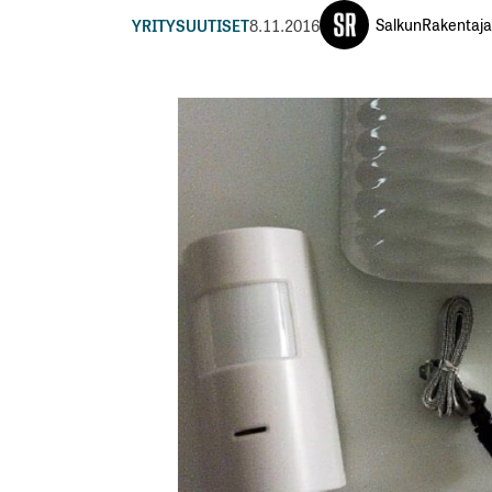
SalkunRakentaja
YRITYSUUTISET
8.11.2016