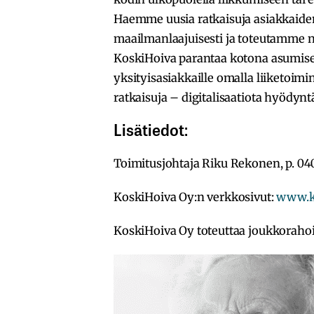
Haemme uusia ratkaisuja asiakkaide
maailmanlaajuisesti ja toteutamme ne
KoskiHoiva parantaa kotona asumisen l
yksityisasiakkaille omalla liiketoimi
ratkaisuja – digitalisaatiota hyödynt
Lisätiedot:
Toimitusjohtaja Riku Rekonen, p. 0
KoskiHoiva Oy:n verkkosivut:
www.ko
KoskiHoiva Oy toteuttaa joukkorah