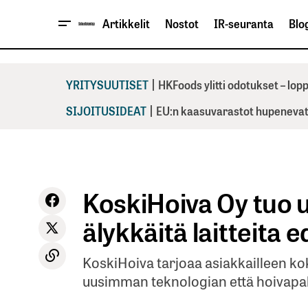
Artikkelit
Nostot
IR-seuranta
Blog
|
YRITYSUUTISET
HKFoods ylitti odotukset – lo
|
SIJOITUSIDEAT
EU:n kaasuvarastot hupenevat 
KoskiHoiva Oy tuo u
älykkäitä laitteita 
KoskiHoiva tarjoaa asiakkailleen ko
uusimman teknologian että hoivapal