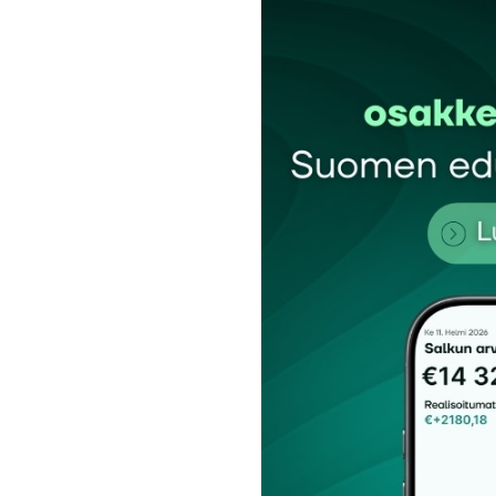
Sähköpostiosoitettasi ei julkaista.
Pakollis
Kommentti
*
Nimesi tai nimimerkkisi
*
Tilaa SalkunRakentajan uutiskirje
Lähetä kommentti