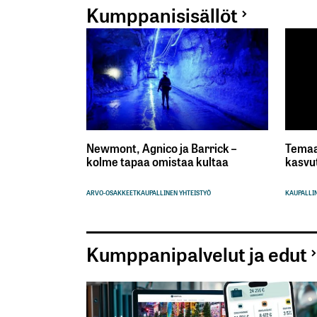
Kumppanisisällöt
Newmont, Agnico ja Barrick –
Temaa
kolme tapaa omistaa kultaa
kasvu
ARVO-OSAKKEET
KAUPALLINEN YHTEISTYÖ
KAUPALLIN
Kumppanipalvelut ja edut