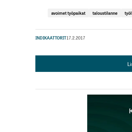
avoimet työpaikat
taloustilanne
työl
INDIKAATTORIT
17.2.2017
L
L
kirj
Sähköpostiosoitettasi ei julkaista.
Pakollis