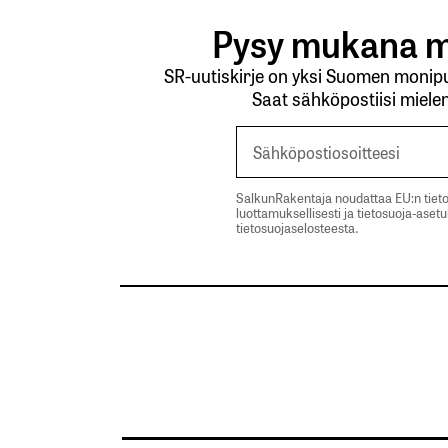
Pysy mukana m
SR-uutiskirje on yksi Suomen monipuo
Saat sähköpostiisi mielen
SalkunRakentaja noudattaa EU:n tieto
luottamuksellisesti ja tietosuoja-aset
tietosuojaselosteesta.