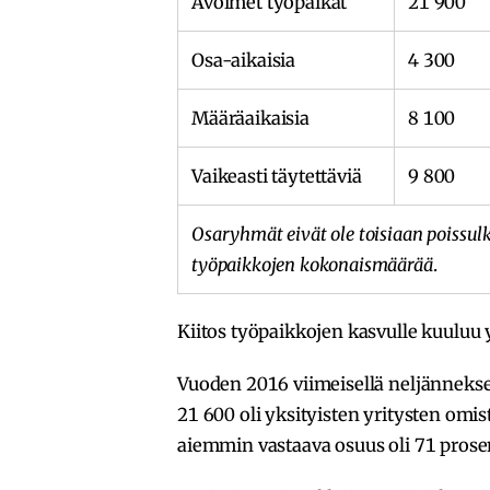
Avoimet työpaikat
21 900
Osa-aikaisia
4 300
Määräaikaisia
8 100
Vaikeasti täytettäviä
9 800
Osaryhmät eivät ole toisiaan poissul
työpaikkojen kokonaismäärää
.
Kiitos työpaikkojen kasvulle kuuluu yk
Vuoden 2016 viimeisellä neljänneksell
21 600 oli yksityisten yritysten omi
aiemmin vastaava osuus oli 71 prosen