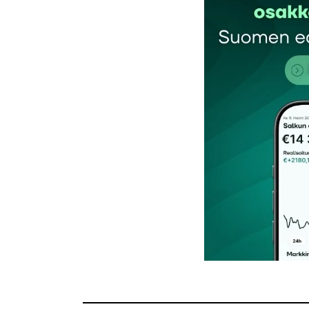
Kommentti
*
Nimesi tai nimimerkkisi
*
Tilaa SalkunRakentajan uutiskirje
Lähetä kommentti