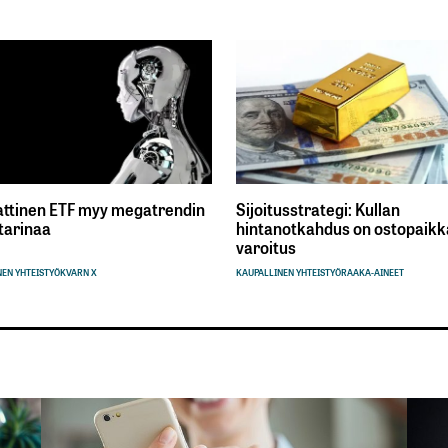
ttinen ETF myy megatrendin
Sijoitusstrategi: Kullan
tarinaa
hintanotkahdus on ostopaikka
varoitus
EN YHTEISTYÖ
KVARN X
KAUPALLINEN YHTEISTYÖ
RAAKA-AINEET