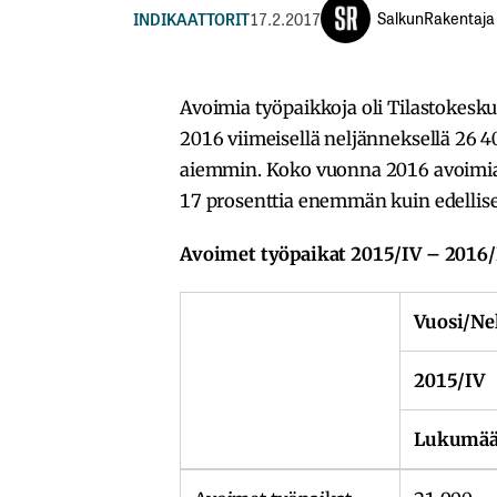
SalkunRakentaja
INDIKAATTORIT
17.2.2017
Avoimia työpaikkoja oli Tilastokesk
2016 viimeisellä neljänneksellä 26 
aiemmin. Koko vuonna 2016 avoimia 
17 prosenttia enemmän kuin edellis
Avoimet työpaikat 2015/IV – 2016/I
Vuosi/Ne
2015/IV
Lukumää