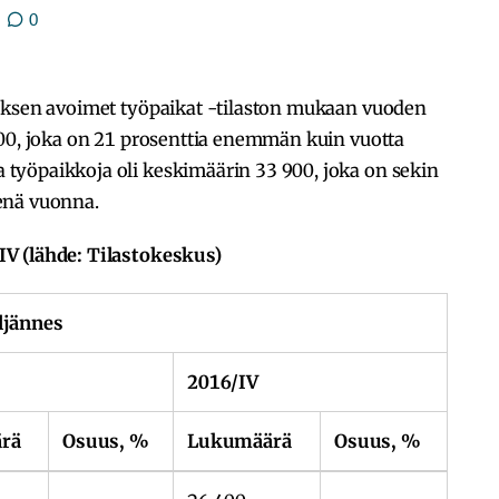
0
uksen avoimet työpaikat -tilaston mukaan vuoden
400, joka on 21 prosenttia enemmän kuin vuotta
työpaikkoja oli keskimäärin 33 900, joka on sekin
enä vuonna.
V (lähde: Tilastokeskus)
ljännes
2016/IV
rä
Osuus, %
Lukumäärä
Osuus, %