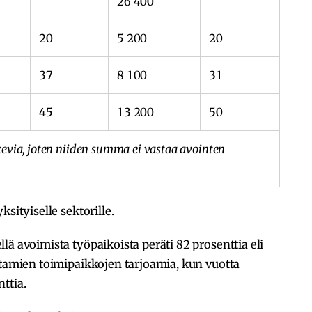
26 400
20
5 200
20
37
8 100
31
45
13 200
50
kevia, joten niiden summa ei vastaa avointen
sityiselle sektorille.
ä avoimista työpaikoista peräti 82 prosenttia eli
stamien toimipaikkojen tarjoamia, kun vuotta
ttia.