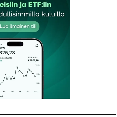
Sähköpostiosoitteesi
*