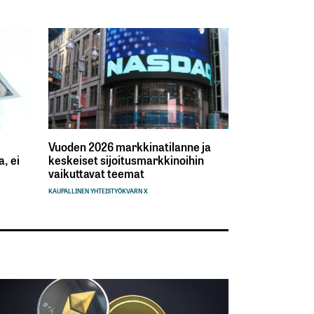
Vuoden 2026 markkinatilanne ja
, ei
keskeiset sijoitusmarkkinoihin
vaikuttavat teemat
KAUPALLINEN YHTEISTYÖ
KVARN X