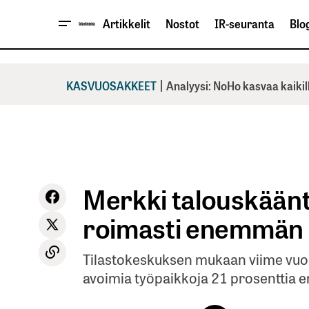
Artikkelit
Nostot
IR-seuranta
Blog
|
KASVUOSAKKEET
Analyysi: NoHo kasvaa kaikil
Merkki talouskäänt
roimasti enemmän 
Tilastokeskuksen mukaan viime vuode
avoimia työpaikkoja 21 prosenttia