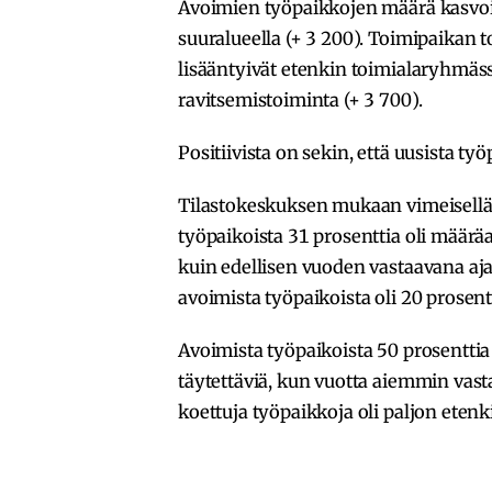
Avoimien työpaikkojen määrä kasvoi
suuralueella (+ 3 200). Toimipaikan
lisääntyivät etenkin toimialaryhmässä
ravitsemistoiminta (+ 3 700).
Positiivista on sekin, että uusista t
Tilastokeskuksen mukaan vimeisellä 
työpaikoista 31 prosenttia oli määr
kuin edellisen vuoden vastaavana aj
avoimista työpaikoista oli 20 prosen
Avoimista työpaikoista 50 prosentti
täytettäviä, kun vuotta aiemmin vasta
koettuja työpaikkoja oli paljon eten