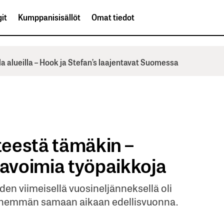
it
Kumppanisisällöt
Omat tiedot
la alueilla – Hook ja Stefan’s laajentavat Suomessa
eestä tämäkin –
avoimia työpaikkoja
n viimeisellä vuosineljänneksellä oli
 enemmän samaan aikaan edellisvuonna.