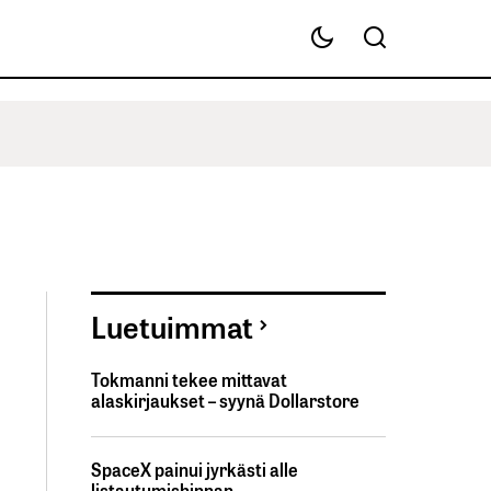
Luetuimmat
Tokmanni tekee mittavat
alaskirjaukset – syynä Dollarstore
SpaceX painui jyrkästi alle
listautumishinnan