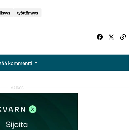
lisyys
työttömyys
isää kommentti
isää kommentti
autua sisään
rekisteröityä
et kentät on merkitty
*