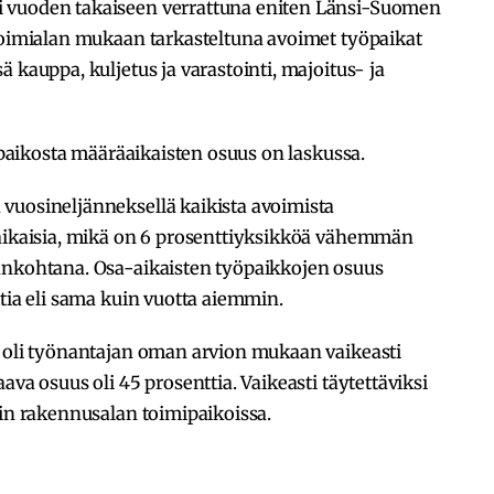
 vuoden takaiseen verrattuna eniten Länsi-Suomen
 toimialan mukaan tarkasteltuna avoimet työpaikat
 kauppa, kuljetus ja varastointi, majoitus- ja
yöpaikosta määräaikaisten osuus on laskussa.
vuosineljänneksellä kaikista avoimista
äaikaisia, mikä on 6 prosenttiyksikköä vähemmän
ankohtana. Osa-aikaisten työpaikkojen osuus
ttia eli sama kuin vuotta aiemmin.
a oli työnantajan oman arvion mukaan vaikeasti
ava osuus oli 45 prosenttia. Vaikeasti täytettäviksi
kin rakennusalan toimipaikoissa.