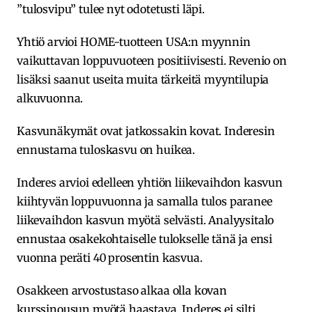
”tulosvipu” tulee nyt odotetusti läpi.
Yhtiö arvioi HOME-tuotteen USA:n myynnin
vaikuttavan loppuvuoteen positiivisesti. Revenio on
lisäksi saanut useita muita tärkeitä myyntilupia
alkuvuonna.
Kasvunäkymät ovat jatkossakin kovat. Inderesin
ennustama tuloskasvu on huikea.
Inderes arvioi edelleen yhtiön liikevaihdon kasvun
kiihtyvän loppuvuonna ja samalla tulos paranee
liikevaihdon kasvun myötä selvästi. Analyysitalo
ennustaa osakekohtaiselle tulokselle tänä ja ensi
vuonna peräti 40 prosentin kasvua.
Osakkeen arvostustaso alkaa olla kovan
kurssinousun myötä haastava. Inderes ei silti