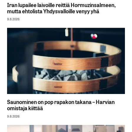
Iran lupailee laivoille reittiä Hormuzinsalmeen,
mutta ehtolista Yhdysvalloille venyy yhä
9.8.2026
Saunominen on pop rapakon takana – Harvian
omistaja kiittää
9.8.2026