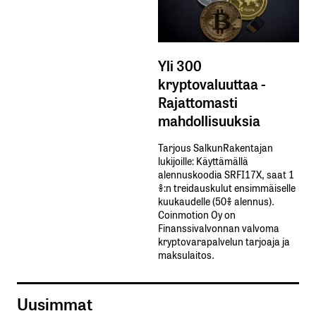
Yli 300
kryptovaluuttaa -
Rajattomasti
mahdollisuuksia
Tarjous SalkunRakentajan
lukijoille: Käyttämällä​ ​
alennuskoodia​ ​SRFI17X,​ ​saat​ ​1
%:n treidauskulut​ ​ensimmäiselle​ ​
kuukaudelle​ ​(50%​ ​alennus).
Coinmotion Oy on
Finanssivalvonnan valvoma
kryptovarapalvelun tarjoaja ja
maksulaitos.
Uusimmat