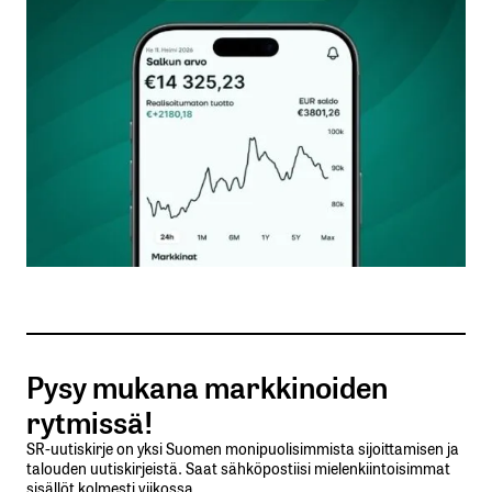
Kommentti
*
Nimesi tai nimimerkkisi
*
Sähköpostiosoitteesi
*
Tilaa SalkunRakentajan uutiskirje
Pysy mukana markkinoiden
Lähetä kommentti
rytmissä!
SR-uutiskirje on yksi Suomen monipuolisimmista sijoittamisen ja
talouden uutiskirjeistä. Saat sähköpostiisi mielenkiintoisimmat
sisällöt kolmesti viikossa.