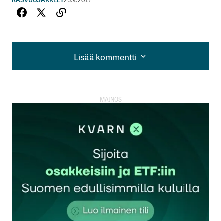
Lisää kommentti
Lisää kommentti
kirjautua
sisään
rekisteröityä
Sähköpostiosoitettasi ei julkaista.
Pakolliset
kentät on merkitty
*