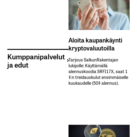
Aloita kaupankäynti
kryptovaluutoilla
Kumppanipalvelut
Tarjous SalkunRakentajan
ja edut
lukijoille: Käyttämällä​ ​
alennuskoodia​ ​SRFI17X,​ ​saat​ ​1
%:n treidauskulut​ ​ensimmäiselle​ ​
kuukaudelle​ ​(50%​ ​alennus).